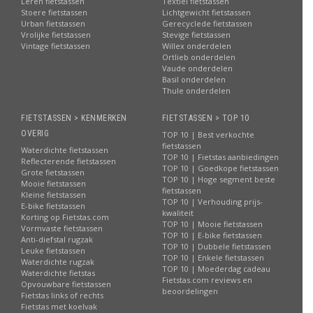
Leren fietstassen
Textiel fietstassen
Stoere fietstassen
Lichtgewicht fietstassen
Urban fietstassen
Gerecyclede fietstassen
Vrolijke fietstassen
Stevige fietstassen
Vintage fietstassen
Willex onderdelen
Ortlieb onderdelen
Vaude onderdelen
Basil onderdelen
Thule onderdelen
FIETSTASSEN > KENMERKEN
FIETSTASSEN > TOP 10
OVERIG
TOP 10 | Best verkochte
fietstassen
Waterdichte fietstassen
TOP 10 | Fietstas aanbiedingen
Reflecterende fietstassen
TOP 10 | Goedkope fietstassen
Grote fietstassen
TOP 10 | Hoge segment beste
Mooie fietstassen
fietstassen
Kleine fietstassen
TOP 10 | Verhouding prijs-
E-bike fietstassen
kwaliteit
Korting op Fietstas.com
TOP 10 | Mooie fietstassen
Vormvaste fietstassen
TOP 10 | E-bike fietstassen
Anti-diefstal rugzak
TOP 10 | Dubbele fietstassen
Leuke fietstassen
TOP 10 | Enkele fietstassen
Waterdichte rugzak
TOP 10 | Moederdag cadeau
Waterdichte fietstas
Fietstas.com reviews en
Opvouwbare fietstassen
beoordelingen
Fietstas links of rechts
Fietstas met koelvak