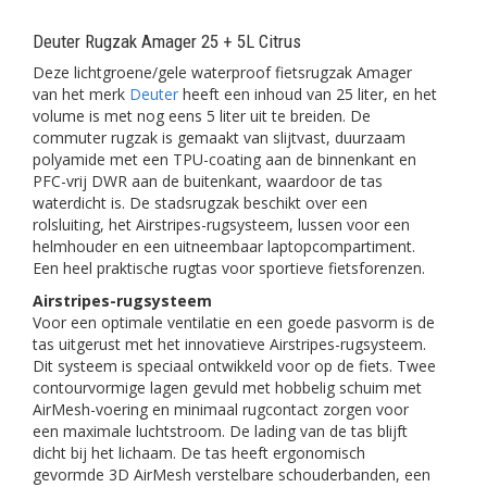
Deuter Rugzak Amager 25 + 5L Citrus
Deze lichtgroene/gele waterproof fietsrugzak Amager
van het merk
Deuter
heeft een inhoud van 25 liter, en het
volume is met nog eens 5 liter uit te breiden. De
commuter rugzak is gemaakt van slijtvast, duurzaam
polyamide met een TPU-coating aan de binnenkant en
PFC-vrij DWR aan de buitenkant, waardoor de tas
waterdicht is. De stadsrugzak beschikt over een
rolsluiting, het Airstripes-rugsysteem, lussen voor een
helmhouder en een uitneembaar laptopcompartiment.
Een heel praktische rugtas voor sportieve fietsforenzen.
Airstripes-rugsysteem
Voor een optimale ventilatie en een goede pasvorm is de
tas uitgerust met het innovatieve Airstripes-rugsysteem.
Dit systeem is speciaal ontwikkeld voor op de fiets. Twee
contourvormige lagen gevuld met hobbelig schuim met
AirMesh-voering en minimaal rugcontact zorgen voor
een maximale luchtstroom. De lading van de tas blijft
dicht bij het lichaam. De tas heeft ergonomisch
gevormde 3D AirMesh verstelbare schouderbanden, een