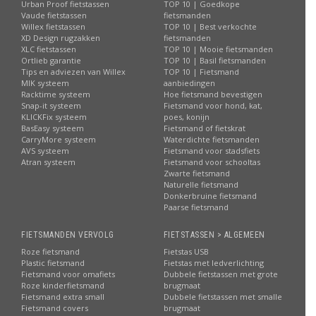
Urban Proof fietstassen
TOP 10 | Goedkope
Vaude fietstassen
fietsmanden
Willex fietstassen
TOP 10 | Best verkochte
XD Design rugzakken
fietsmanden
XLC fietstassen
TOP 10 | Mooie fietsmanden
Ortlieb garantie
TOP 10 | Basil fietsmanden
Tips en adviezen van Willex
TOP 10 | Fietsmand
MIK systeem
aanbiedingen
Racktime systeem
Hoe fietsmand bevestigen
Snap-it systeem
Fietsmand voor hond, kat,
KLICKFix systeem
poes, konijn
BasEasy systeem
Fietsmand of fietskrat
CarryMore systeem
Waterdichte fietsmanden
AVS systeem
Fietsmand voor stadsfiets
Atran systeem
Fietsmand voor schooltas
Zwarte fietsmand
Naturelle fietsmand
Donkerbruine fietsmand
Paarse fietsmand
FIETSMANDEN VERVOLG
FIETSTASSEN > ALGEMEEN
Roze fietsmand
Fietstas USB
Plastic fietsmand
Fietstas met ledverlichting
Fietsmand voor omafiets
Dubbele fietstassen met grote
Roze kinderfietsmand
brugmaat
Fietsmand extra small
Dubbele fietstassen met smalle
Fietsmand covers
brugmaat