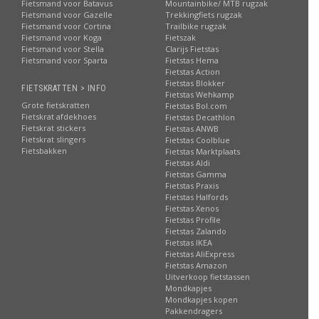
Fietsmand voor Batavus
Mountainbike/ MTB rugzak
Fietsmand voor Gazelle
Trekkingfiets rugzak
Fietsmand voor Cortina
Trailbike rugzak
Fietsmand voor Koga
Fietszak
Fietsmand voor Stella
Clarijs Fietstas
Fietsmand voor Sparta
Fietstas Hema
Fietstas Action
Fietstas Blokker
FIETSKRATTEN > INFO
Fietstas Wehkamp
Grote fietskratten
Fietstas Bol.com
Fietskrat afdekhoes
Fietstas Decathlon
Fietskrat stickers
Fietstas ANWB
Fietskrat slingers
Fietstas Coolblue
Fietsbakken
Fietstas Marktplaats
Fietstas Aldi
Fietstas Gamma
Fietstas Praxis
Fietstas Halfords
Fietstas Xenos
Fietstas Profile
Fietstas Zalando
Fietstas IKEA
Fietstas AliExpress
Fietstas Amazon
Uitverkoop fietstassen
Mondkapjes
Mondkapjes kopen
Pakkendragers