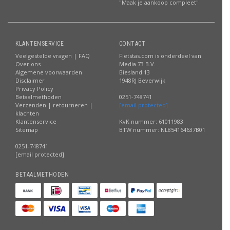
"Maak je aankoop compleet"
KLANTENSERVICE
CONTACT
Veelgestelde vragen | FAQ
Fietstas.com is onderdeel van
Over ons
Media 73 B.V.
Algemene voorwaarden
Biesland 13
Disclaimer
1948RJ Beverwijk
Privacy Policy
Betaalmethoden
0251-748741
Verzenden | retourneren |
[email protected]
klachten
Klantenservice
KvK nummer: 61011983
Sitemap
BTW nummer: NL854164637B01
0251-748741
[email protected]
BETAALMETHODEN