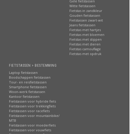
Gele fietstassen
Witte fietstassen
Fietstas in zandkleur
Gouden fietstassen
Fietstassen zwart-wit
Jeans fietstassen
Fietstas met hartjes
Fietstas met bloemen
Fietstas met stippen
Fietstas met dieren
Fietstas camouflage
Fietstas met opdruk
FIETSTASSEN > BESTEMMING
Laptop fietstassen
Boodschappen fietstassen
Tour- en reisfietstassen
Smartphone fietstassen
Woon-werk fietstassen
Kantoor fietstassen
Fietstassen voor hybride fiets
Fietstassen voor trekkingfiets
Fietstassen voor racefiets
Fietstassen voor mountainbike/
MTB
Fietstassen voor moederfiets
Fietstassen voor vouwfiets