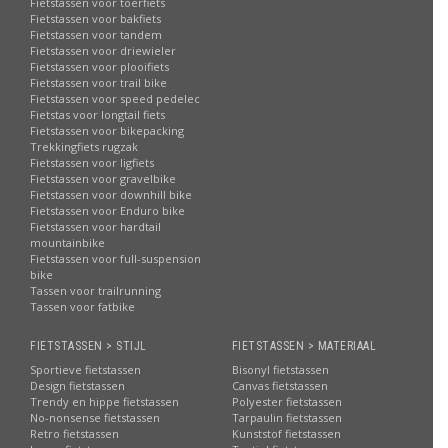
Fietstassen voor toerfiets
Fietstassen voor bakfiets
Fietstassen voor tandem
Fietstassen voor driewieler
Fietstassen voor plooifiets
Fietstassen voor trail bike
Fietstassen voor speed pedelec
Fietstas voor longtail fiets
Fietstassen voor bikepacking
Trekkingfiets rugzak
Fietstassen voor ligfiets
Fietstassen voor gravelbike
Fietstassen voor downhill bike
Fietstassen voor Enduro bike
Fietstassen voor hardtail
mountainbike
Fietstassen voor full-suspension
bike
Tassen voor trailrunning
Tassen voor fatbike
FIETSTASSEN > STIJL
FIETSTASSEN > MATERIAAL
Sportieve fietstassen
Bisonyl fietstassen
Design fietstassen
Canvas fietstassen
Trendy en hippe fietstassen
Polyester fietstassen
No-nonsense fietstassen
Tarpaulin fietstassen
Retro fietstassen
Kunststof fietstassen