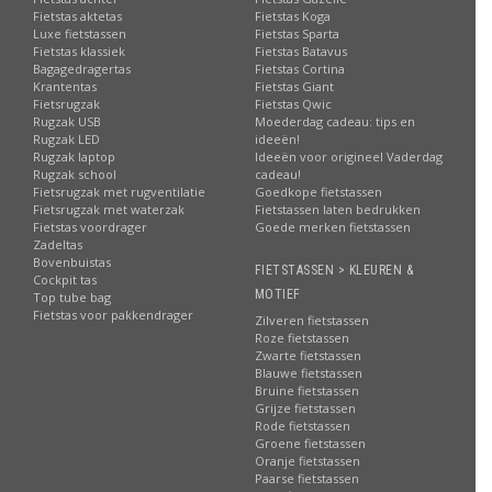
Fietstas aktetas
Fietstas Koga
Luxe fietstassen
Fietstas Sparta
Fietstas klassiek
Fietstas Batavus
Bagagedragertas
Fietstas Cortina
Krantentas
Fietstas Giant
Fietsrugzak
Fietstas Qwic
Rugzak USB
Moederdag cadeau: tips en
Rugzak LED
ideeën!
Rugzak laptop
Ideeën voor origineel Vaderdag
Rugzak school
cadeau!
Fietsrugzak met rugventilatie
Goedkope fietstassen
Fietsrugzak met waterzak
Fietstassen laten bedrukken
Fietstas voordrager
Goede merken fietstassen
Zadeltas
Bovenbuistas
FIETSTASSEN > KLEUREN &
Cockpit tas
MOTIEF
Top tube bag
Fietstas voor pakkendrager
Zilveren fietstassen
Roze fietstassen
Zwarte fietstassen
Blauwe fietstassen
Bruine fietstassen
Grijze fietstassen
Rode fietstassen
Groene fietstassen
Oranje fietstassen
Paarse fietstassen