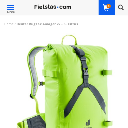
Toggle
0
Menu
navigation
Home
/
Deuter Rugzak Amager 25 + 5L Citrus