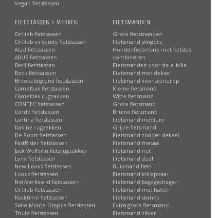
Vegan fietstassen
FIETSTASSEN > MERKEN
FIETSMANDEN
Ortlieb fietstassen
Grote fietsmanden
Ortlieb vs Vaude fietstassen
Fietsmand slingers
AGU fietstassen
Hondenfietsmand met fietstas
ABUS fietstassen
combineren
Basil fietstassen
Fietsmanden voor de e-bike
Beck fietstassen
Fietsmand met deksel
Brooks England fietstassen
Fietsmand voor achterop
Camelbak fietstassen
Kleine fietsmand
Camelbak rugzakken
Witte fietsmand
CONTEC fietstassen
Grote fietsmand
Cordo fietstassen
Bruine fietsmand
Cortina fietstassen
Fietsmand medium
Dakine rugzakken
Grijze fietsmand
De Poort fietstassen
Fietsmand zonder deksel
FastRider fietstassen
Fietsmand metaal
Jack Wolfskin fietsrugzakken
Fietsmand riet
Lynx fietstassen
Fietsmand staal
New Looxs fietstassen
Buikmand fiets
Looxs fietstassen
Fietsmand inklapbaar
NietVerkeerd fietstassen
Fietsmand bagagedrager
Ortlieb fietstassen
Fietsmand met haken
Racktime fietstassen
Fietsmand dames
Selle Monte Grappa fietstassen
Extra grote fietsmand
Thule fietstassen
Fietsmand zilver