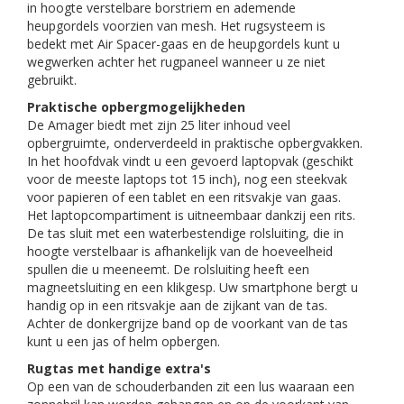
in hoogte verstelbare borstriem en ademende
heupgordels voorzien van mesh. Het rugsysteem is
bedekt met Air Spacer-gaas en de heupgordels kunt u
wegwerken achter het rugpaneel wanneer u ze niet
gebruikt.
Praktische opbergmogelijkheden
De Amager biedt met zijn 25 liter inhoud veel
opbergruimte, onderverdeeld in praktische opbergvakken.
In het hoofdvak vindt u een gevoerd laptopvak (geschikt
voor de meeste laptops tot 15 inch), nog een steekvak
voor papieren of een tablet en een ritsvakje van gaas.
Het laptopcompartiment is uitneembaar dankzij een rits.
De tas sluit met een waterbestendige rolsluiting, die in
hoogte verstelbaar is afhankelijk van de hoeveelheid
spullen die u meeneemt. De rolsluiting heeft een
magneetsluiting en een klikgesp. Uw smartphone bergt u
handig op in een ritsvakje aan de zijkant van de tas.
Achter de donkergrijze band op de voorkant van de tas
kunt u een jas of helm opbergen.
Rugtas met handige extra's
Op een van de schouderbanden zit een lus waaraan een