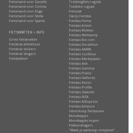
Fietsmand voor Gazelle
Trekkingfiets rugzak
Fietsmand voor Cortina
Trailbike rugzak
Fietsmand voor Koga
Fietszak
Fietsmand voor Stella
Clarijs Fietstas
Fietsmand voor Sparta
Fietstas Hema
Fietstas Action
Fietstas Blokker
FIETSKRATTEN > INFO
Fietstas Wehkamp
Grote fietskratten
Fietstas Bol.com
Fietskrat afdekhoes
Fietstas Decathlon
Fietskrat stickers
Fietstas ANWB
Fietskrat slingers
Fietstas Coolblue
Fietsbakken
Fietstas Marktplaats
Fietstas Aldi
Fietstas Gamma
Fietstas Praxis
Fietstas Halfords
Fietstas Xenos
Fietstas Profile
Fietstas Zalando
Fietstas IKEA
Fietstas AliExpress
Fietstas Amazon
Uitverkoop fietstassen
Mondkapjes
Mondkapjes kopen
Pakkendragers
"Maak je aankoop compleet"