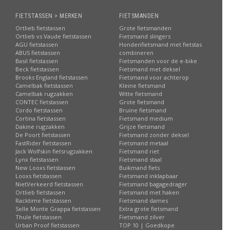
FIETSTASSEN > MERKEN
FIETSMANDEN
Ortlieb fietstassen
Grote fietsmanden
Ortlieb vs Vaude fietstassen
Fietsmand slingers
AGU fietstassen
Hondenfietsmand met fietstas
ABUS fietstassen
combineren
Basil fietstassen
Fietsmanden voor de e-bike
Beck fietstassen
Fietsmand met deksel
Brooks England fietstassen
Fietsmand voor achterop
Camelbak fietstassen
Kleine fietsmand
Camelbak rugzakken
Witte fietsmand
CONTEC fietstassen
Grote fietsmand
Cordo fietstassen
Bruine fietsmand
Cortina fietstassen
Fietsmand medium
Dakine rugzakken
Grijze fietsmand
De Poort fietstassen
Fietsmand zonder deksel
FastRider fietstassen
Fietsmand metaal
Jack Wolfskin fietsrugzakken
Fietsmand riet
Lynx fietstassen
Fietsmand staal
New Looxs fietstassen
Buikmand fiets
Looxs fietstassen
Fietsmand inklapbaar
NietVerkeerd fietstassen
Fietsmand bagagedrager
Ortlieb fietstassen
Fietsmand met haken
Racktime fietstassen
Fietsmand dames
Selle Monte Grappa fietstassen
Extra grote fietsmand
Thule fietstassen
Fietsmand zilver
Urban Proof fietstassen
TOP 10 | Goedkope