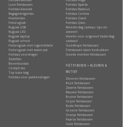
Luxe fietstassen
Fietstas Sparta
Fietstas klassiek
Fietstas Batavus
Bagagedragertas
Fietstas Cortina
Krantentas
Fietstas Giant
Fietsrugzak
Fietstas Qwic
Rugzak USB
Moederdag cadeau: tips en
Rugzak LED
ideeën!
Rugzak laptop
Ideeën voor origineel Vaderdag
Rugzak school
cadeau!
Fietsrugzak met rugventilatie
Goedkope fietstassen
Fietsrugzak met waterzak
Fietstassen laten bedrukken
Fietstas voordrager
Goede merken fietstassen
Zadeltas
Bovenbuistas
FIETSTASSEN > KLEUREN &
Cockpit tas
MOTIEF
Top tube bag
Fietstas voor pakkendrager
Zilveren fietstassen
Roze fietstassen
Zwarte fietstassen
Blauwe fietstassen
Bruine fietstassen
Grijze fietstassen
Rode fietstassen
Groene fietstassen
Oranje fietstassen
Paarse fietstassen
Gele fietstassen