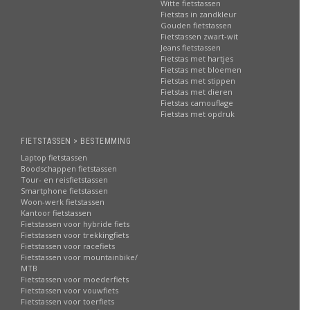
Witte fietstassen
Fietstas in zandkleur
Gouden fietstassen
Fietstassen zwart-wit
Jeans fietstassen
Fietstas met hartjes
Fietstas met bloemen
Fietstas met stippen
Fietstas met dieren
Fietstas camouflage
Fietstas met opdruk
FIETSTASSEN > BESTEMMING
Laptop fietstassen
Boodschappen fietstassen
Tour- en reisfietstassen
Smartphone fietstassen
Woon-werk fietstassen
Kantoor fietstassen
Fietstassen voor hybride fiets
Fietstassen voor trekkingfiets
Fietstassen voor racefiets
Fietstassen voor mountainbike/
MTB
Fietstassen voor moederfiets
Fietstassen voor vouwfiets
Fietstassen voor toerfiets