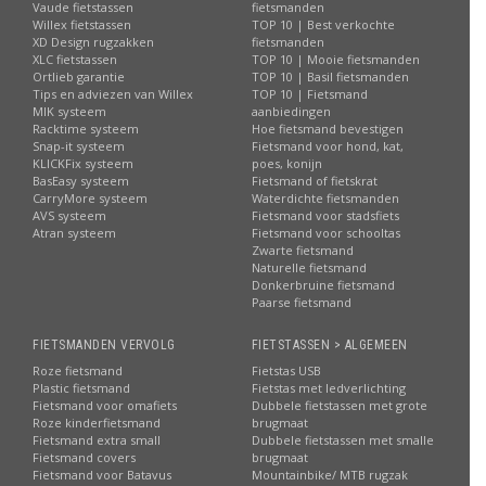
Vaude fietstassen
fietsmanden
Willex fietstassen
TOP 10 | Best verkochte
XD Design rugzakken
fietsmanden
XLC fietstassen
TOP 10 | Mooie fietsmanden
Ortlieb garantie
TOP 10 | Basil fietsmanden
Tips en adviezen van Willex
TOP 10 | Fietsmand
MIK systeem
aanbiedingen
Racktime systeem
Hoe fietsmand bevestigen
Snap-it systeem
Fietsmand voor hond, kat,
KLICKFix systeem
poes, konijn
BasEasy systeem
Fietsmand of fietskrat
CarryMore systeem
Waterdichte fietsmanden
AVS systeem
Fietsmand voor stadsfiets
Atran systeem
Fietsmand voor schooltas
Zwarte fietsmand
Naturelle fietsmand
Donkerbruine fietsmand
Paarse fietsmand
FIETSMANDEN VERVOLG
FIETSTASSEN > ALGEMEEN
Roze fietsmand
Fietstas USB
Plastic fietsmand
Fietstas met ledverlichting
Fietsmand voor omafiets
Dubbele fietstassen met grote
Roze kinderfietsmand
brugmaat
Fietsmand extra small
Dubbele fietstassen met smalle
Fietsmand covers
brugmaat
Fietsmand voor Batavus
Mountainbike/ MTB rugzak