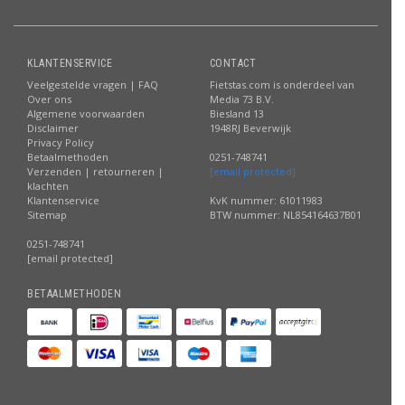
KLANTENSERVICE
CONTACT
Veelgestelde vragen | FAQ
Fietstas.com is onderdeel van
Over ons
Media 73 B.V.
Algemene voorwaarden
Biesland 13
Disclaimer
1948RJ Beverwijk
Privacy Policy
Betaalmethoden
0251-748741
Verzenden | retourneren |
[email protected]
klachten
Klantenservice
KvK nummer: 61011983
Sitemap
BTW nummer: NL854164637B01
0251-748741
[email protected]
BETAALMETHODEN