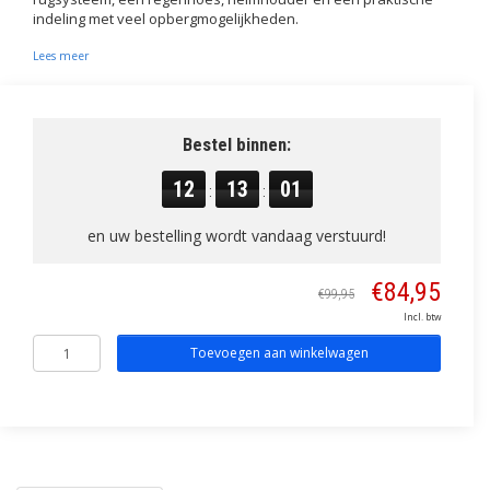
indeling met veel opbergmogelijkheden.
Lees meer
Bestel binnen:
12
13
00
:
:
en uw bestelling wordt vandaag verstuurd!
€84,95
€99,95
Incl. btw
Toevoegen aan winkelwagen