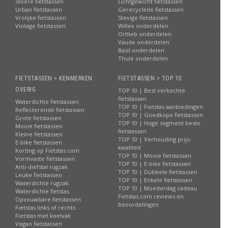
Stoere fietstassen
Lichtgewicht fietstassen
Urban fietstassen
Gerecyclede fietstassen
Vrolijke fietstassen
Stevige fietstassen
Vintage fietstassen
Willex onderdelen
Ortlieb onderdelen
Vaude onderdelen
Basil onderdelen
Thule onderdelen
FIETSTASSEN > KENMERKEN
FIETSTASSEN > TOP 10
OVERIG
TOP 10 | Best verkochte
fietstassen
Waterdichte fietstassen
TOP 10 | Fietstas aanbiedingen
Reflecterende fietstassen
TOP 10 | Goedkope fietstassen
Grote fietstassen
TOP 10 | Hoge segment beste
Mooie fietstassen
fietstassen
Kleine fietstassen
TOP 10 | Verhouding prijs-
E-bike fietstassen
kwaliteit
Korting op Fietstas.com
TOP 10 | Mooie fietstassen
Vormvaste fietstassen
TOP 10 | E-bike fietstassen
Anti-diefstal rugzak
TOP 10 | Dubbele fietstassen
Leuke fietstassen
TOP 10 | Enkele fietstassen
Waterdichte rugzak
TOP 10 | Moederdag cadeau
Waterdichte fietstas
Fietstas.com reviews en
Opvouwbare fietstassen
beoordelingen
Fietstas links of rechts
Fietstas met koelvak
Vegan fietstassen