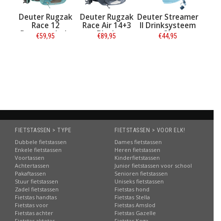
Deuter Rugzak
Deuter Rugzak
Deuter Streamer
Race 12
Race Air 14+3
II Drinksysteem
Deepsea-Jade
Black
3L
€59,95
€89,95
€44,95
Informatie
Informatie
Informatie
FIETSTASSEN > TYPE
FIETSTASSEN > VOOR ELK!
Dubbele fietstassen
Dames fietstassen
Enkele fietstassen
Heren fietstassen
Voortassen
Kinderfietstassen
Achtertassen
Junior fietstassen voor school
Pakaftassen
Senioren fietstassen
Stuur fietstassen
Uniseks fietstassen
Zadel fietstassen
Fietstas hond
Fietstas handtas
Fietstas Stella
Fietstas voor
Fietstas Amslod
Fietstas achter
Fietstas Gazelle
Fietstas aktetas
Fietstas Koga