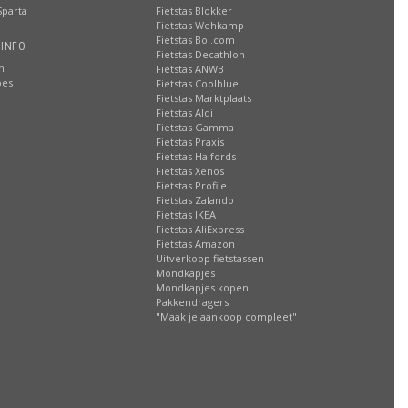
Sparta
Fietstas Blokker
Fietstas Wehkamp
Fietstas Bol.com
 INFO
Fietstas Decathlon
n
Fietstas ANWB
oes
Fietstas Coolblue
Fietstas Marktplaats
Fietstas Aldi
Fietstas Gamma
Fietstas Praxis
Fietstas Halfords
Fietstas Xenos
Fietstas Profile
Fietstas Zalando
Fietstas IKEA
Fietstas AliExpress
Fietstas Amazon
Uitverkoop fietstassen
Mondkapjes
Mondkapjes kopen
Pakkendragers
"Maak je aankoop compleet"