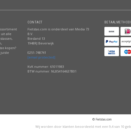
CONTACT
BETAALMETHOD
assortiment
Fietstas.com is onderdeel van Media 73
uit alle
B.V.
tstassen,
Biesland 13
n,
1948RJ Beverwijk
stas kopen?
juiste
0251-748741
[email protected]
KvK nummer: 61011983
BTW nummer: NL854164637B01
© Fietstas.com
Wij worden door klanten beoordeeld met een
9,4
van
10
geb