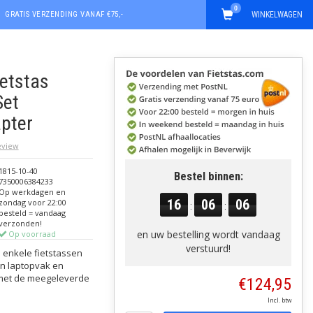
0
GRATIS VERZENDING VANAF €75,-
WINKELWAGEN
ietstas
Set
pter
review
1815-10-40
Bestel binnen:
7350006384233
Op werkdagen en
16
06
05
zondag voor 22:00
:
:
besteld = vandaag
verzonden!
en uw bestelling wordt vandaag
Op voorraad
verstuurd!
 enkele fietstassen
en laptopvak en
n met de meegeleverde
€124,95
Incl. btw