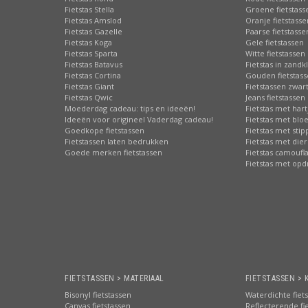
Fietstas Stella
Groene fietstass
Fietstas Amslod
Oranje fietstasse
Fietstas Gazelle
Paarse fietstasse
Fietstas Koga
Gele fietstassen
Fietstas Sparta
Witte fietstassen
Fietstas Batavus
Fietstas in zandk
Fietstas Cortina
Gouden fietstas
Fietstas Giant
Fietstassen zwart
Fietstas Qwic
Jeans fietstassen
Moederdag cadeau: tips en ideeën!
Fietstas met hart
Ideeën voor origineel Vaderdag cadeau!
Fietstas met bl
Goedkope fietstassen
Fietstas met sti
Fietstassen laten bedrukken
Fietstas met die
Goede merken fietstassen
Fietstas camoufl
Fietstas met opd
FIETSTASSEN > MATERIAAL
FIETSTASSEN > 
Bisonyl fietstassen
Waterdichte fiet
Canvas fietstassen
Reflecterende fi