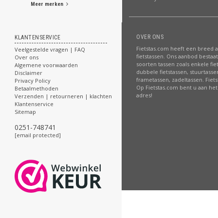
Meer merken
OVER ONS
KLANTENSERVICE
Fietstas.com heeft een breed 
Veelgestelde vragen | FAQ
fietstassen. Ons aanbod bestaat 
Over ons
soorten tassen zoals enkele fie
Algemene voorwaarden
dubbele fietstassen, stuurtasse
Disclaimer
frametassen, zadeltassen. Fiet
Privacy Policy
Op Fietstas.com bent u aan het 
Betaalmethoden
adres!
Verzenden | retourneren | klachten
Klantenservice
Sitemap
0251-748741
[email protected]