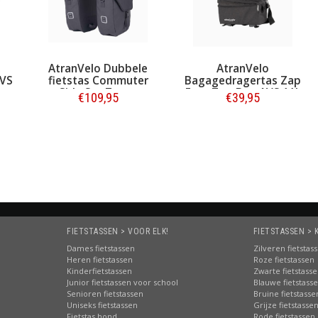
AtranVelo Dubbele
AtranVelo
AVS
fietstas Commuter
Bagagedragertas Zap
Side Set Zwart
Easy Top Bag AVS 11L
€109,95
€39,95
Zwart
Bestellen
Bestellen
FIETSTASSEN > VOOR ELK!
FIETSTASSEN > 
Dames fietstassen
Zilveren fietstas
Heren fietstassen
Roze fietstassen
Kinderfietstassen
Zwarte fietstass
Junior fietstassen voor school
Blauwe fietstass
Senioren fietstassen
Bruine fietstasse
Uniseks fietstassen
Grijze fietstasse
Fietstas hond
Rode fietstassen