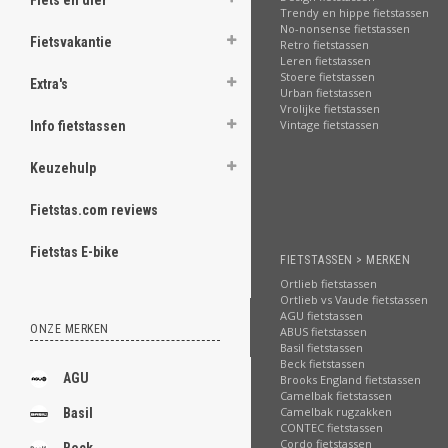
Fiets en dier
Trendy en hippe fietstassen
No-nonsense fietstassen
Fietsvakantie
Retro fietstassen
Leren fietstassen
Stoere fietstassen
Extra's
Urban fietstassen
Vrolijke fietstassen
Vintage fietstassen
Info fietstassen
Keuzehulp
Fietstas.com reviews
Fietstas E-bike
FIETSTASSEN > MERKEN
Ortlieb fietstassen
Ortlieb vs Vaude fietstassen
AGU fietstassen
ONZE MERKEN
ABUS fietstassen
Basil fietstassen
Beck fietstassen
AGU
Brooks England fietstassen
Camelbak fietstassen
Camelbak rugzakken
Basil
CONTEC fietstassen
Cordo fietstassen