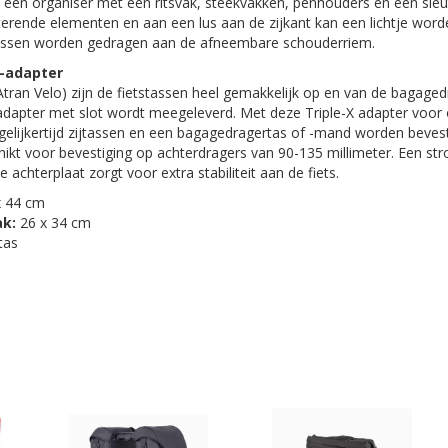
een organiser met een ritsvak, steekvakken, penhouders en een sleut
cterende elementen en aan een lus aan de zijkant kan een lichtje word
 tassen worden gedragen aan de afneembare schouderriem.
-adapter
ran Velo) zijn de fietstassen heel gemakkelijk op en van de bagagedr
-adapter met slot wordt meegeleverd. Met deze Triple-X adapter voor
elijkertijd zijtassen en een bagagedragertas of -mand worden bevesti
ikt voor bevestiging op achterdragers van 90-135 millimeter. Een str
achterplaat zorgt voor extra stabiliteit aan de fiets.
x 44 cm
k:
26 x 34 cm
tas