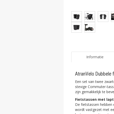
ghost
ghost
ghost
ghost
ghost
ghost
Informatie
ghost
AtranVelo Dubbele 
ghost
Een set van twee zwart
ghost
stevige Commuter-tassen
zijn gemakkelijk te be
ghost
Fietstassen met lap
De fietstassen hebben 
ghost
wordt vastgezet met ee