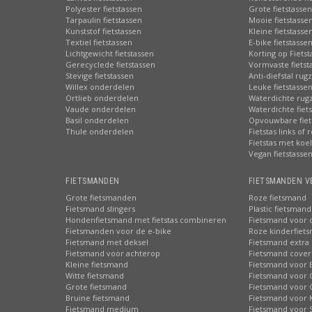
Polyester fietstassen
Grote fietstassen
Tarpaulin fietstassen
Mooie fietstasse
Kunststof fietstassen
Kleine fietstasse
Textiel fietstassen
E-bike fietstasse
Lichtgewicht fietstassen
Korting op Fiets
Gerecyclede fietstassen
Vormvaste fietst
Stevige fietstassen
Anti-diefstal rug
Willex onderdelen
Leuke fietstasse
Ortlieb onderdelen
Waterdichte rug
Vaude onderdelen
Waterdichte fiets
Basil onderdelen
Opvouwbare fiet
Thule onderdelen
Fietstas links of 
Fietstas met koe
Vegan fietstasse
FIETSMANDEN
FIETSMANDEN V
Grote fietsmanden
Roze fietsmand
Fietsmand slingers
Plastic fietsmand
Hondenfietsmand met fietstas combineren
Fietsmand voor 
Fietsmanden voor de e-bike
Roze kinderfiet
Fietsmand met deksel
Fietsmand extra 
Fietsmand voor achterop
Fietsmand cover
Kleine fietsmand
Fietsmand voor 
Witte fietsmand
Fietsmand voor 
Grote fietsmand
Fietsmand voor 
Bruine fietsmand
Fietsmand voor 
Fietsmand medium
Fietsmand voor S