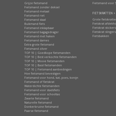
Grijze fietsmand
Fietsmand voor 
Fietsmand zonder deksel
Fietsmand metaal
FIETSKRATTEN >
Fietsmand riet
Grote fietskratte
Fietsmand staal
Fietskrat afdekh
Buikmand fiets
Fietskrat stickers
Fietsmand inklapbaar
Fietskrat slingers
Fietsmand bagagedrager
Fietsbakken
Fietsmand met haken
Fietsmand dames
Extra grote fietsmand
Fietsmand zilver
TOP 10 | Goedkope fietsmanden
TOP 10 | Best verkochte fietsmanden
TOP 10 | Mooie fietsmanden
TOP 10 | Basil fietsmanden
TOP 10 | Fietsmand aanbiedingen
Hoe fietsmand bevestigen
Fietsmand voor hond, kat, poes, konijn
Fietsmand of fietskrat
Waterdichte fietsmanden
Fietsmand voor stadsfiets
Fietsmand voor schooltas
Zwarte fietsmand
Naturelle fietsmand
Donkerbruine fietsmand
Paarse fietsmand