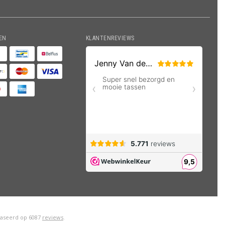
EN
KLANTENREVIEWS
aseerd op
6087
reviews
.