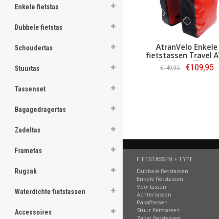
Enkele fietstas
ghost
Dubbele fietstas
AtranVelo Enkele
Schoudertas
fietstassen Travel 
34L Rood/Zwart
.
€109,95
€149,95
Stuurtas
.
Bestellen
Tassenset
.
Bagagedragertas
.
Zadeltas
.
Frametas
.
FIETSTASSEN > TYPE
.
Dubbele fietstassen
Rugzak
Enkele fietstassen
.
Voortassen
Waterdichte fietstassen
Achtertassen
Pakaftassen
.
Stuur fietstassen
Accessoires
Zadel fietstassen