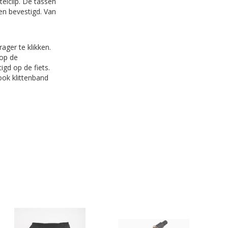
elclip. De tassen
en bevestigd. Van
ager te klikken.
 op de
gd op de fiets.
ook klittenband