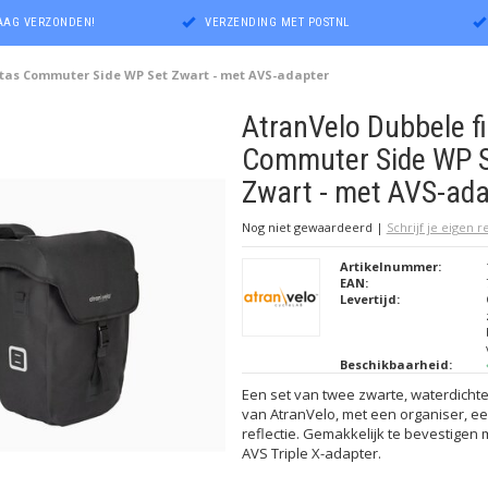
DAAG VERZONDEN!
VERZENDING MET POSTNL
stas Commuter Side WP Set Zwart - met AVS-adapter
AtranVelo Dubbele f
Commuter Side WP 
Zwart - met AVS-ada
Nog niet gewaardeerd
|
Schrijf je eigen 
Artikelnummer:
EAN:
Levertijd:
Beschikbaarheid:
Een set van twee zwarte, waterdichte
van AtranVelo, met een organiser, e
reflectie. Gemakkelijk te bevestige
AVS Triple X-adapter.