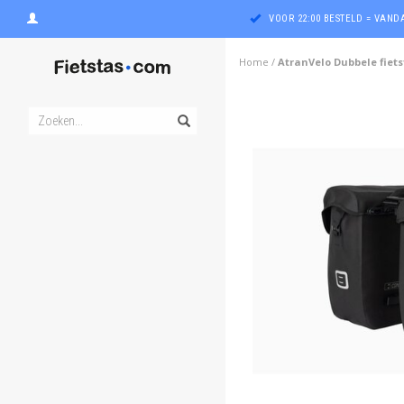
VOOR 22:00 BESTELD = VAN
Home
/
AtranVelo Dubbele fiet
ghost
ghost
ghost
ghost