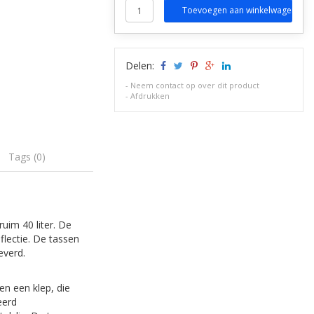
Toevoegen aan winkelwagen
Delen:
-
Neem contact op over dit product
-
Afdrukken
Tags (0)
uim 40 liter. De
flectie. De tassen
everd.
n een klep, die
eerd