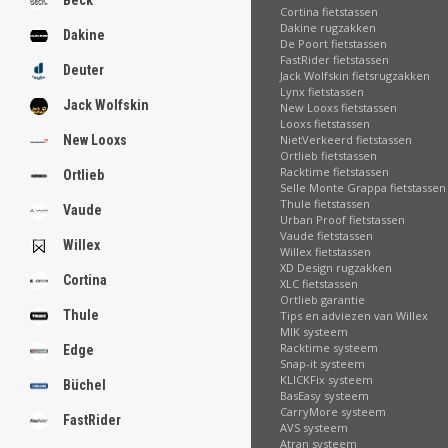
Beck
Cortina fietstassen
Dakine rugzakken
Dakine
De Poort fietstassen
FastRider fietstassen
Deuter
Jack Wolfskin fietsrugzakken
Lynx fietstassen
Jack Wolfskin
New Looxs fietstassen
Looxs fietstassen
NietVerkeerd fietstassen
New Looxs
Ortlieb fietstassen
Racktime fietstassen
Ortlieb
Selle Monte Grappa fietstassen
Thule fietstassen
Vaude
Urban Proof fietstassen
Vaude fietstassen
Willex
Willex fietstassen
XD Design rugzakken
Cortina
XLC fietstassen
Ortlieb garantie
Thule
Tips en adviezen van Willex
MIK systeem
Racktime systeem
Edge
Snap-it systeem
KLICKFix systeem
Büchel
BasEasy systeem
CarryMore systeem
FastRider
AVS systeem
Atran systeem