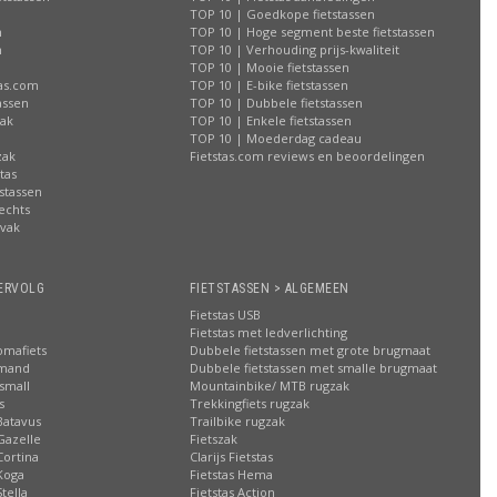
TOP 10 | Goedkope fietstassen
n
TOP 10 | Hoge segment beste fietstassen
n
TOP 10 | Verhouding prijs-kwaliteit
n
TOP 10 | Mooie fietstassen
tas.com
TOP 10 | E-bike fietstassen
assen
TOP 10 | Dubbele fietstassen
zak
TOP 10 | Enkele fietstassen
n
TOP 10 | Moederdag cadeau
zak
Fietstas.com reviews en beoordelingen
tas
stassen
rechts
lvak
n
ERVOLG
FIETSTASSEN > ALGEMEEN
Fietstas USB
Fietstas met ledverlichting
omafiets
Dubbele fietstassen met grote brugmaat
smand
Dubbele fietstassen met smalle brugmaat
small
Mountainbike/ MTB rugzak
s
Trekkingfiets rugzak
Batavus
Trailbike rugzak
Gazelle
Fietszak
Cortina
Clarijs Fietstas
Koga
Fietstas Hema
tella
Fietstas Action