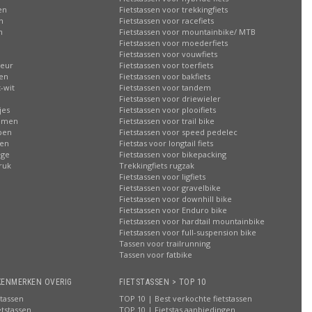
en
Fietstassen voor trekkingfiets
n
Fietstassen voor racefiets
n
Fietstassen voor mountainbike/ MTB
Fietstassen voor moederfiets
Fietstassen voor vouwfiets
leur
Fietstassen voor toerfiets
sen
Fietstassen voor bakfiets
-wit
Fietstassen voor tandem
Fietstassen voor driewieler
jes
Fietstassen voor plooifiets
oemen
Fietstassen voor trail bike
ppen
Fietstassen voor speed pedelec
ren
Fietstas voor longtail fiets
age
Fietstassen voor bikepacking
ruk
Trekkingfiets rugzak
Fietstassen voor ligfiets
Fietstassen voor gravelbike
Fietstassen voor downhill bike
Fietstassen voor Enduro bike
Fietstassen voor hardtail mountainbike
Fietstassen voor full-suspension bike
Tassen voor trailrunning
Tassen voor fatbike
KENMERKEN OVERIG
FIETSTASSEN > TOP 10
stassen
TOP 10 | Best verkochte fietstassen
etstassen
TOP 10 | Fietstas aanbiedingen