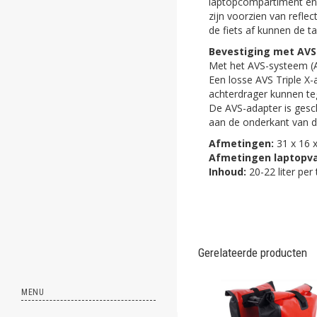
laptopcompartiment en 
ghost
zijn voorzien van refle
de fiets af kunnen de
ghost
Bevestiging met AVS
Met het AVS-systeem (At
ghost
Een losse AVS Triple X
achterdrager kunnen teg
ghost
De AVS-adapter is gesch
aan de onderkant van de 
ghost
Afmetingen:
31 x 16 
Afmetingen laptopva
ghost
Inhoud:
20-22 liter per 
ghost
ghost
ghost
Gerelateerde producten
ghost
MENU
ghost