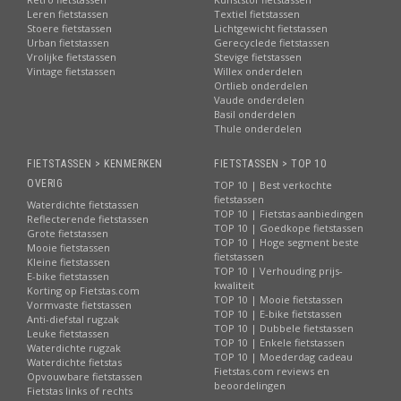
Leren fietstassen
Textiel fietstassen
Stoere fietstassen
Lichtgewicht fietstassen
Urban fietstassen
Gerecyclede fietstassen
Vrolijke fietstassen
Stevige fietstassen
Vintage fietstassen
Willex onderdelen
Ortlieb onderdelen
Vaude onderdelen
Basil onderdelen
Thule onderdelen
FIETSTASSEN > KENMERKEN
FIETSTASSEN > TOP 10
OVERIG
TOP 10 | Best verkochte
fietstassen
Waterdichte fietstassen
TOP 10 | Fietstas aanbiedingen
Reflecterende fietstassen
TOP 10 | Goedkope fietstassen
Grote fietstassen
TOP 10 | Hoge segment beste
Mooie fietstassen
fietstassen
Kleine fietstassen
TOP 10 | Verhouding prijs-
E-bike fietstassen
kwaliteit
Korting op Fietstas.com
TOP 10 | Mooie fietstassen
Vormvaste fietstassen
TOP 10 | E-bike fietstassen
Anti-diefstal rugzak
TOP 10 | Dubbele fietstassen
Leuke fietstassen
TOP 10 | Enkele fietstassen
Waterdichte rugzak
TOP 10 | Moederdag cadeau
Waterdichte fietstas
Fietstas.com reviews en
Opvouwbare fietstassen
beoordelingen
Fietstas links of rechts