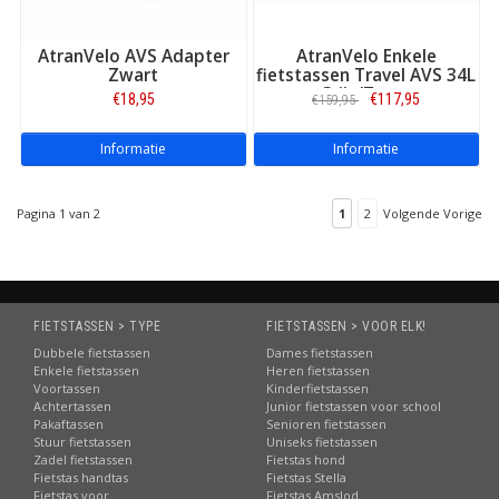
AtranVelo AVS Adapter
AtranVelo Enkele
Zwart
fietstassen Travel AVS 34L
Grijs/Zwart
€18,95
€117,95
€159,95
Informatie
Informatie
Pagina 1 van 2
1
2
Volgende Vorige
FIETSTASSEN > TYPE
FIETSTASSEN > VOOR ELK!
Dubbele fietstassen
Dames fietstassen
Enkele fietstassen
Heren fietstassen
Voortassen
Kinderfietstassen
Achtertassen
Junior fietstassen voor school
Pakaftassen
Senioren fietstassen
Stuur fietstassen
Uniseks fietstassen
Zadel fietstassen
Fietstas hond
Fietstas handtas
Fietstas Stella
Fietstas voor
Fietstas Amslod