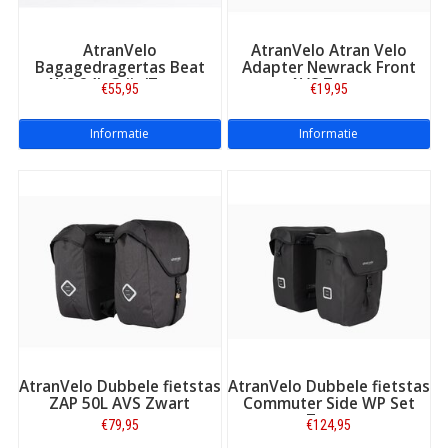
AtranVelo
AtranVelo Atran Velo
Bagagedragertas Beat
Adapter Newrack Front
AVS 24L Grijs/Zwart
AVS Zwart
€55,95
€19,95
Informatie
Informatie
AtranVelo Dubbele fietstas
AtranVelo Dubbele fietstas
ZAP 50L AVS Zwart
Commuter Side WP Set
Zwart
€79,95
€124,95