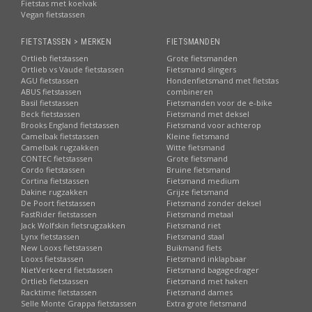
Fietstas met koelvak
Vegan fietstassen
FIETSTASSEN > MERKEN
FIETSMANDEN
Ortlieb fietstassen
Grote fietsmanden
Ortlieb vs Vaude fietstassen
Fietsmand slingers
AGU fietstassen
Hondenfietsmand met fietstas
ABUS fietstassen
combineren
Basil fietstassen
Fietsmanden voor de e-bike
Beck fietstassen
Fietsmand met deksel
Brooks England fietstassen
Fietsmand voor achterop
Camelbak fietstassen
Kleine fietsmand
Camelbak rugzakken
Witte fietsmand
CONTEC fietstassen
Grote fietsmand
Cordo fietstassen
Bruine fietsmand
Cortina fietstassen
Fietsmand medium
Dakine rugzakken
Grijze fietsmand
De Poort fietstassen
Fietsmand zonder deksel
FastRider fietstassen
Fietsmand metaal
Jack Wolfskin fietsrugzakken
Fietsmand riet
Lynx fietstassen
Fietsmand staal
New Looxs fietstassen
Buikmand fiets
Looxs fietstassen
Fietsmand inklapbaar
NietVerkeerd fietstassen
Fietsmand bagagedrager
Ortlieb fietstassen
Fietsmand met haken
Racktime fietstassen
Fietsmand dames
Selle Monte Grappa fietstassen
Extra grote fietsmand