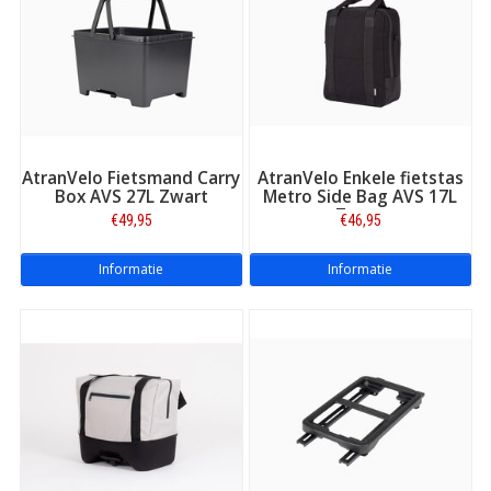
AtranVelo Fietsmand Carry
AtranVelo Enkele fietstas
Box AVS 27L Zwart
Metro Side Bag AVS 17L
Zwart
€49,95
€46,95
Informatie
Informatie