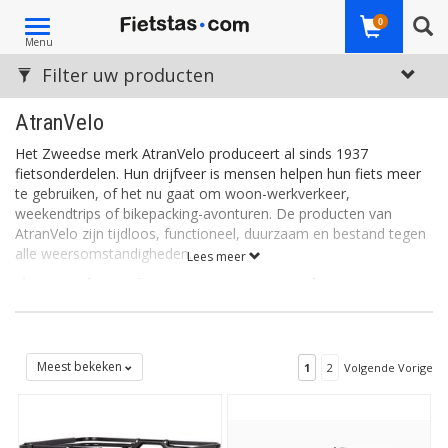
Toggle
0
Menu
navigation
Filter uw producten
AtranVelo
Het Zweedse merk AtranVelo produceert al sinds 1937
fiets
onderdelen. Hun
drijfveer is mensen helpen hun fiets meer
te gebruiken, of het nu gaat om woon-werkverkeer,
weekendtrips of bikepacking-avonturen. De producten van
AtranVelo zijn tijdloos, functioneel, duurzaam
en bestand tegen
alle weersomstandigheden.
Lees meer
Fietsmanden en fietstassen van AtranVelo
AtranVelo maakt aluminium fietsmanden voor voor- en
achterdragers, zoals de trendy
fietsmand Epic
en de Carry Box.
Daarnaast leveren ze fietstassen, waaronder verschillende
soorten
bagagedragertassen
- of Top Bags - die worden
Meest bekeken
1
2
Volgende Vorige
bevestigd met het AVS-systeem. Ook is er de stijlvolle
Bella Tote
Bag
, een enkele fietstas en schoudertas voor dagelijks gebruik.