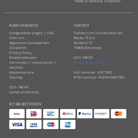
"Maak je aankoop compleet"
KLANTENSERVICE
CONTACT
Veelgestelde vragen | FAQ
Fietstas.com is onderdeel van
Over ons
Media 73 B.V.
Algemene voorwaarden
Biesland 13
Disclaimer
1948RJ Beverwijk
Privacy Policy
Betaalmethoden
0251-748741
Verzenden | retourneren |
[email protected]
klachten
Klantenservice
KvK nummer: 61011983
Sitemap
BTW nummer: NL854164637B01
0251-748741
[email protected]
BETAALMETHODEN