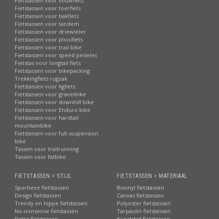
Fietstassen voor vouwfiets
Fietstassen voor toerfiets
Fietstassen voor bakfiets
Fietstassen voor tandem
Fietstassen voor driewieler
Fietstassen voor plooifiets
Fietstassen voor trail bike
Fietstassen voor speed pedelec
Fietstas voor longtail fiets
Fietstassen voor bikepacking
Trekkingfiets rugzak
Fietstassen voor ligfiets
Fietstassen voor gravelbike
Fietstassen voor downhill bike
Fietstassen voor Enduro bike
Fietstassen voor hardtail
mountainbike
Fietstassen voor full-suspension
bike
Tassen voor trailrunning
Tassen voor fatbike
FIETSTASSEN > STIJL
FIETSTASSEN > MATERIAAL
Sportieve fietstassen
Bisonyl fietstassen
Design fietstassen
Canvas fietstassen
Trendy en hippe fietstassen
Polyester fietstassen
No-nonsense fietstassen
Tarpaulin fietstassen
Retro fietstassen
Kunststof fietstassen