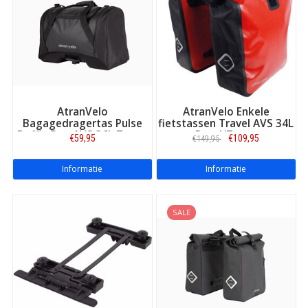
AtranVelo
AtranVelo Enkele
Bagagedragertas Pulse
fietstassen Travel AVS 34L
Duffle Bag AVS 36L Zwart
Rood/Zwart
€59,95
€109,95
€149,95
Informatie
Informatie
SALE