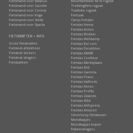
Fietsmand voor Batavus
Mountainbike/ MTB rugzak
Fietsmand voor Gazelle
Trekkingfiets rugzak
Fietsmand voor Cortina
Trailbike rugzak
Fietsmand voor Koga
Fietszak
Fietsmand voor Stella
Clarijs Fietstas
Fietsmand voor Sparta
Fietstas Hema
Fietstas Action
Fietstas Blokker
FIETSKRATTEN > INFO
Fietstas Wehkamp
Grote fietskratten
Fietstas Bol.com
Fietskrat afdekhoes
Fietstas Decathlon
Fietskrat stickers
Fietstas ANWB
Fietskrat slingers
Fietstas Coolblue
Fietsbakken
Fietstas Marktplaats
Fietstas Aldi
Fietstas Gamma
Fietstas Praxis
Fietstas Halfords
Fietstas Xenos
Fietstas Profile
Fietstas Zalando
Fietstas IKEA
Fietstas AliExpress
Fietstas Amazon
Uitverkoop fietstassen
Mondkapjes
Mondkapjes kopen
Pakkendragers