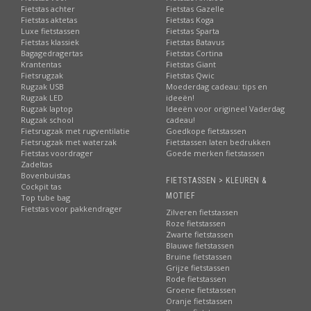
Fietstas achter
Fietstas Gazelle
Fietstas aktetas
Fietstas Koga
Luxe fietstassen
Fietstas Sparta
Fietstas klassiek
Fietstas Batavus
Bagagedragertas
Fietstas Cortina
Krantentas
Fietstas Giant
Fietsrugzak
Fietstas Qwic
Rugzak USB
Moederdag cadeau: tips en
Rugzak LED
ideeën!
Rugzak laptop
Ideeën voor origineel Vaderdag
Rugzak school
cadeau!
Fietsrugzak met rugventilatie
Goedkope fietstassen
Fietsrugzak met waterzak
Fietstassen laten bedrukken
Fietstas voordrager
Goede merken fietstassen
Zadeltas
Bovenbuistas
FIETSTASSEN > KLEUREN &
Cockpit tas
MOTIEF
Top tube bag
Fietstas voor pakkendrager
Zilveren fietstassen
Roze fietstassen
Zwarte fietstassen
Blauwe fietstassen
Bruine fietstassen
Grijze fietstassen
Rode fietstassen
Groene fietstassen
Oranje fietstassen