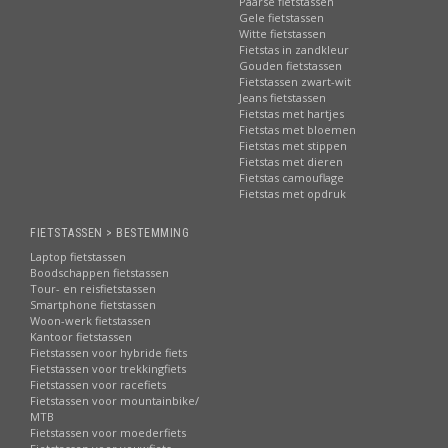
Paarse fietstassen
Gele fietstassen
Witte fietstassen
Fietstas in zandkleur
Gouden fietstassen
Fietstassen zwart-wit
Jeans fietstassen
Fietstas met hartjes
Fietstas met bloemen
Fietstas met stippen
Fietstas met dieren
Fietstas camouflage
Fietstas met opdruk
FIETSTASSEN > BESTEMMING
Laptop fietstassen
Boodschappen fietstassen
Tour- en reisfietstassen
Smartphone fietstassen
Woon-werk fietstassen
Kantoor fietstassen
Fietstassen voor hybride fiets
Fietstassen voor trekkingfiets
Fietstassen voor racefiets
Fietstassen voor mountainbike/
MTB
Fietstassen voor moederfiets