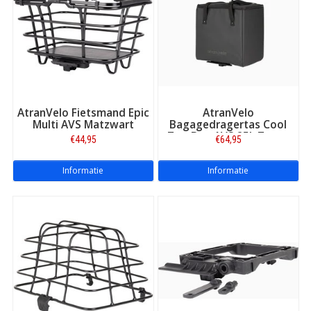
AtranVelo Fietsmand Epic
AtranVelo
Multi AVS Matzwart
Bagagedragertas Cool
Top Bag AVS 25L Zwart
€44,95
€64,95
Informatie
Informatie