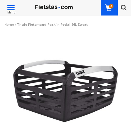
Toggle
0
Menu
navigation
Home
/
Thule Fietsmand Pack 'n Pedal 26L Zwart