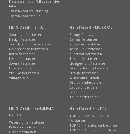
Fietstassen voor full-suspension
bike
Tassen voor trailrunning
Tassen voor fatbike
FIETSTASSEN > STIJL
FIETSTASSEN > MATERIAAL
Sportieve fietstassen
Bisonyl fietstassen
Design fietstassen
Canvas fietstassen
Trendy en hippe fietstassen
Polyester fietstassen
No-nonsense fietstassen
Tarpaulin fietstassen
Retro fietstassen
Kunststof fietstassen
Leren fietstassen
Textiel fietstassen
Stoere fietstassen
Lichtgewicht fietstassen
Urban fietstassen
Gerecyclede fietstassen
Vrolijke fietstassen
Stevige fietstassen
Vintage fietstassen
Willex onderdelen
Ortlieb onderdelen
Vaude onderdelen
Basil onderdelen
Thule onderdelen
FIETSTASSEN > KENMERKEN
FIETSTASSEN > TOP 10
OVERIG
TOP 10 | Best verkochte
fietstassen
Waterdichte fietstassen
TOP 10 | Fietstas aanbiedingen
Reflecterende fietstassen
TOP 10 | Goedkope fietstassen
Grote fietstassen