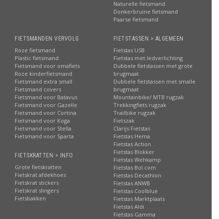
Naturelle fietsmand
Donkerbruine fietsmand
Paarse fietsmand
FIETSMANDEN VERVOLG
FIETSTASSEN > ALGEMEEN
Roze fietsmand
Fietstas USB
Plastic fietsmand
Fietstas met ledverlichting
Fietsmand voor omafiets
Dubbele fietstassen met grote
Roze kinderfietsmand
brugmaat
Fietsmand extra small
Dubbele fietstassen met smalle
Fietsmand covers
brugmaat
Fietsmand voor Batavus
Mountainbike/ MTB rugzak
Fietsmand voor Gazelle
Trekkingfiets rugzak
Fietsmand voor Cortina
Trailbike rugzak
Fietsmand voor Koga
Fietszak
Fietsmand voor Stella
Clarijs Fietstas
Fietsmand voor Sparta
Fietstas Hema
Fietstas Action
Fietstas Blokker
FIETSKRATTEN > INFO
Fietstas Wehkamp
Grote fietskratten
Fietstas Bol.com
Fietskrat afdekhoes
Fietstas Decathlon
Fietskrat stickers
Fietstas ANWB
Fietskrat slingers
Fietstas Coolblue
Fietsbakken
Fietstas Marktplaats
Fietstas Aldi
Fietstas Gamma