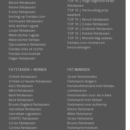
TOP 10 | Hoge segment beste
Mooie fietstassen
fietstassen
Kleine fietstassen
TOP 10 | Verhouding prijs-
E-bike fietstassen
kwaliteit
Korting op Fietstas.com
TOP 10 | Mooie fietstassen
Vormvaste fietstassen
TOP 10 | E-bike fietstassen
Anti-diefstal rugzak
TOP 10 | Dubbele fietstassen
Leuke fietstassen
TOP 10 | Enkele fietstassen
Waterdichte rugzak
TOP 10 | Moederdag cadeau
Waterdichte fietstas
Fietstas.com reviews en
Opvouwbare fietstassen
beoordelingen
Fietstas links of rechts
Fietstas met koelvak
Vegan fietstassen
FIETSTASSEN > MERKEN
FIETSMANDEN
Ortlieb fietstassen
Grote fietsmanden
Ortlieb vs Vaude fietstassen
Fietsmand slingers
AGU fietstassen
Hondenfietsmand met fietstas
ABUS fietstassen
combineren
Basil fietstassen
Fietsmanden voor de e-bike
Beck fietstassen
Fietsmand met deksel
Brooks England fietstassen
Fietsmand voor achterop
Camelbak fietstassen
Kleine fietsmand
Camelbak rugzakken
Witte fietsmand
CONTEC fietstassen
Grote fietsmand
Cordo fietstassen
Bruine fietsmand
Cortina fietstassen
Fietsmand medium