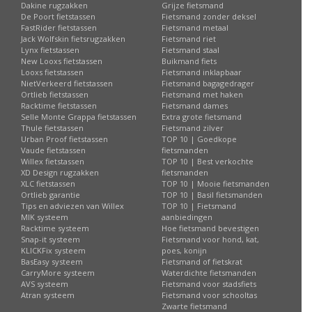
Dakine rugzakken
Grijze fietsmand
De Poort fietstassen
Fietsmand zonder deksel
FastRider fietstassen
Fietsmand metaal
Jack Wolfskin fietsrugzakken
Fietsmand riet
Lynx fietstassen
Fietsmand staal
New Looxs fietstassen
Buikmand fiets
Looxs fietstassen
Fietsmand inklapbaar
NietVerkeerd fietstassen
Fietsmand bagagedrager
Ortlieb fietstassen
Fietsmand met haken
Racktime fietstassen
Fietsmand dames
Selle Monte Grappa fietstassen
Extra grote fietsmand
Thule fietstassen
Fietsmand zilver
Urban Proof fietstassen
TOP 10 | Goedkope
Vaude fietstassen
fietsmanden
Willex fietstassen
TOP 10 | Best verkochte
XD Design rugzakken
fietsmanden
XLC fietstassen
TOP 10 | Mooie fietsmanden
Ortlieb garantie
TOP 10 | Basil fietsmanden
Tips en adviezen van Willex
TOP 10 | Fietsmand
MIK systeem
aanbiedingen
Racktime systeem
Hoe fietsmand bevestigen
Snap-it systeem
Fietsmand voor hond, kat,
KLICKFix systeem
poes, konijn
BasEasy systeem
Fietsmand of fietskrat
CarryMore systeem
Waterdichte fietsmanden
AVS systeem
Fietsmand voor stadsfiets
Atran systeem
Fietsmand voor schooltas
Zwarte fietsmand