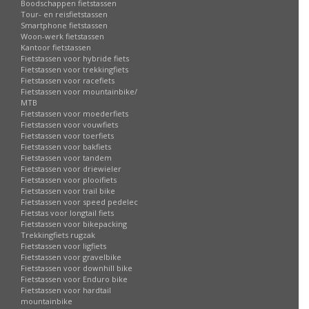
Boodschappen fietstassen
Tour- en reisfietstassen
Smartphone fietstassen
Woon-werk fietstassen
Kantoor fietstassen
Fietstassen voor hybride fiets
Fietstassen voor trekkingfiets
Fietstassen voor racefiets
Fietstassen voor mountainbike/
MTB
Fietstassen voor moederfiets
Fietstassen voor vouwfiets
Fietstassen voor toerfiets
Fietstassen voor bakfiets
Fietstassen voor tandem
Fietstassen voor driewieler
Fietstassen voor plooifiets
Fietstassen voor trail bike
Fietstassen voor speed pedelec
Fietstas voor longtail fiets
Fietstassen voor bikepacking
Trekkingfiets rugzak
Fietstassen voor ligfiets
Fietstassen voor gravelbike
Fietstassen voor downhill bike
Fietstassen voor Enduro bike
Fietstassen voor hardtail
mountainbike