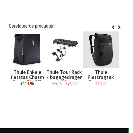
Gerelateerde producten
Thule Enkele
Thule Tour Rack
Thule
Thule
fietstas Chasm
- bagagedrager
Fietsrugzak
Smartph
Cargo Bin 25L
voor vóórop en
Paramount
Bike Mo
€114,95
€74,95
€94,95
€2
€99,95
€34,95
Black
achterop
Commuter
Backpack 18L
Informatie
Informatie
Informatie
Zwart
Informat