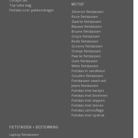
Cockpit tas
MOTIEF
Top tube bag
Fietstas voor pakkendrager
Zilveren fietstassen
Roze fietstassen
Zwarte fietstassen
Blauwe fietstassen
Bruine fietstassen
Grijze fietstassen
Rode fietstassen
Groene fietstassen
Oranje fietstassen
Paarse fietstassen
Gele fietstassen
Witte fietstassen
Fietstas in zandkleur
Gouden fietstassen
Fietstassen zwart-wit
Jeans fietstassen
Fietstas met hartjes
Fietstas met bloemen
Fietstas met stippen
Fietstas met dieren
Fietstas camouflage
Fietstas met opdruk
FIETSTASSEN > BESTEMMING
Laptop fietstassen