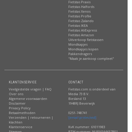
Fietstas Praxis
Fietstas Halfords
Fietstas Xenos
Fietstas Profile
Fietstas Zalando
Fietstas IKEA
Fietstas AliExpress
Fietstas Amazon
Uitverkoop fietstassen
Mondkapjes
Mondkapjes kopen
Pakkendragers
"Maak je aankoop compleet"
KLANTENSERVICE
CONTACT
Veelgestelde vragen | FAQ
Fietstas.com is onderdeel van
Over ons
Media 73 B.V.
Algemene voorwaarden
Biesland 13
Disclaimer
1948RJ Beverwijk
Privacy Policy
Betaalmethoden
0251-748741
Verzenden | retourneren |
[email protected]
klachten
Klantenservice
KvK nummer: 61011983
Sitemap
BTW nummer: NL854164637B01