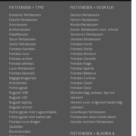
FIETSTASSEN > TYPE
FIETSTASSEN > VOOR ELK!
Dubbele fietstassen
Dames fietstassen
Enkele fietstassen
Heren fietstassen
Voortassen
Kinderfietstassen
Achtertassen
Junior fietstassen voor school
Pakaftassen
Senioren fietstassen
Stuur fietstassen
Uniseks fietstassen
Zadel fietstassen
Fietstas hond
Fietstas handtas
Fietstas Stella
Fietstas voor
Fietstas Amslod
Fietstas achter
Fietstas Gazelle
Fietstas aktetas
Fietstas Koga
Luxe fietstassen
Fietstas Sparta
Fietstas klassiek
Fietstas Batavus
Bagagedragertas
Fietstas Cortina
Krantentas
Fietstas Giant
Fietsrugzak
Fietstas Qwic
Rugzak USB
Moederdag cadeau: tips en
Rugzak LED
ideeën!
Rugzak laptop
Ideeën voor origineel Vaderdag
Rugzak school
cadeau!
Fietsrugzak met rugventilatie
Goedkope fietstassen
Fietsrugzak met waterzak
Fietstassen laten bedrukken
Fietstas voordrager
Goede merken fietstassen
Zadeltas
Bovenbuistas
FIETSTASSEN > KLEUREN &