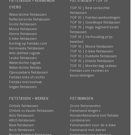
FIETSTASSEN > KENMERKEN
FIETSTASSEN > TOP 10
OVERIG
TOP 10 | Best verkochte
fietstassen
Waterdichte fietstassen
TOP 10 | Fietstas aanbiedingen
Reflecterende fietstassen
TOP 10 | Goedkope fietstassen
Grote fietstassen
TOP 10 | Hoge segment beste
Mooie fietstassen
fietstassen
Kleine fietstassen
TOP 10 | Verhouding prijs-
E-bike fietstassen
kwaliteit
Korting op Fietstas.com
TOP 10 | Mooie fietstassen
Vormvaste fietstassen
TOP 10 | E-bike fietstassen
Anti-diefstal rugzak
TOP 10 | Dubbele fietstassen
Leuke fietstassen
TOP 10 | Enkele fietstassen
Waterdichte rugzak
TOP 10 | Moederdag cadeau
Waterdichte fietstas
Fietstas.com reviews en
Opvouwbare fietstassen
beoordelingen
Fietstas links of rechts
Fietstas met koelvak
Vegan fietstassen
FIETSTASSEN > MERKEN
FIETSMANDEN
Ortlieb fietstassen
Grote fietsmanden
Ortlieb vs Vaude fietstassen
Fietsmand slingers
AGU fietstassen
Hondenfietsmand met fietstas
ABUS fietstassen
combineren
Basil fietstassen
Fietsmanden voor de e-bike
Beck fietstassen
Fietsmand met deksel
Brooks England fietstassen
Fietsmand voor achterop