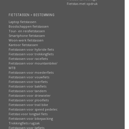
Fietstas met opdruk
FIETSTASSEN > BESTEMMING
Laptop fietstassen
Boodschappen fietstassen
Tour- en reisfietstassen
Smartphone fietstassen
Woon-werk fietstassen
Kantoor fietstassen
Fietstassen voor hybride fiets
Fietstassen voor trekkingfiets
Fietstassen voor racefiets
Fietstassen voor mountainbike/
MTB
Fietstassen voor moederfiets
Fietstassen voor vouwfiets
Fietstassen voor toerfiets
Fietstassen voor bakfiets
Fietstassen voor tandem
Fietstassen voor driewieler
Fietstassen voor plooifiets
Fietstassen voor trail bike
Fietstassen voor speed pedelec
Fietstas voor longtail fiets
Fietstassen voor bikepacking
Trekkingfiets rugzak
Fietstassen voor ligfiets