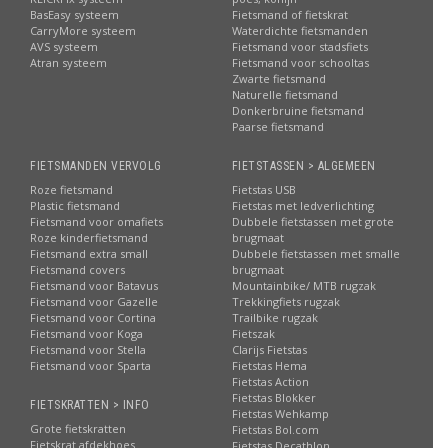
BasEasy systeem
Fietsmand of fietskrat
CarryMore systeem
Waterdichte fietsmanden
AVS systeem
Fietsmand voor stadsfiets
Atran systeem
Fietsmand voor schooltas
Zwarte fietsmand
Naturelle fietsmand
Donkerbruine fietsmand
Paarse fietsmand
FIETSMANDEN VERVOLG
FIETSTASSEN > ALGEMEEN
Roze fietsmand
Fietstas USB
Plastic fietsmand
Fietstas met ledverlichting
Fietsmand voor omafiets
Dubbele fietstassen met grote
Roze kinderfietsmand
brugmaat
Fietsmand extra small
Dubbele fietstassen met smalle
Fietsmand covers
brugmaat
Fietsmand voor Batavus
Mountainbike/ MTB rugzak
Fietsmand voor Gazelle
Trekkingfiets rugzak
Fietsmand voor Cortina
Trailbike rugzak
Fietsmand voor Koga
Fietszak
Fietsmand voor Stella
Clarijs Fietstas
Fietsmand voor Sparta
Fietstas Hema
Fietstas Action
Fietstas Blokker
FIETSKRATTEN > INFO
Fietstas Wehkamp
Grote fietskratten
Fietstas Bol.com
Fietskrat afdekhoes
Fietstas Decathlon