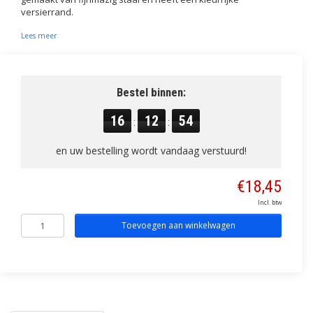
versierrand.
Lees meer
Bestel binnen:
16
12
54
:
:
en uw bestelling wordt vandaag verstuurd!
€18,45
Incl. btw
Toevoegen aan winkelwagen