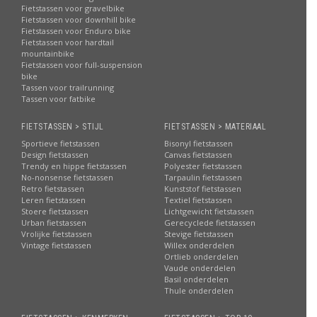
Fietstassen voor gravelbike
Fietstassen voor downhill bike
Fietstassen voor Enduro bike
Fietstassen voor hardtail
mountainbike
Fietstassen voor full-suspension
bike
Tassen voor trailrunning
Tassen voor fatbike
FIETSTASSEN > STIJL
FIETSTASSEN > MATERIAAL
Sportieve fietstassen
Bisonyl fietstassen
Design fietstassen
Canvas fietstassen
Trendy en hippe fietstassen
Polyester fietstassen
No-nonsense fietstassen
Tarpaulin fietstassen
Retro fietstassen
Kunststof fietstassen
Leren fietstassen
Textiel fietstassen
Stoere fietstassen
Lichtgewicht fietstassen
Urban fietstassen
Gerecyclede fietstassen
Vrolijke fietstassen
Stevige fietstassen
Vintage fietstassen
Willex onderdelen
Ortlieb onderdelen
Vaude onderdelen
Basil onderdelen
Thule onderdelen