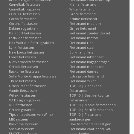
Camelbak fietstassen
Kleine fietsmand
Camelbak rugzakken
Witte fietsmand
CONTEC fietstassen
Grote fietsmand
Cordo fietstassen
Bruine fietsmand
Cortina fietstassen
Fietsmand medium
Dakine rugzakken
Grijze fietsmand
De Poort fietstassen
Fietsmand zonder deksel
FastRider fietstassen
Fietsmand metaal
Jack Wolfskin fietsrugzakken
Fietsmand riet
Lynx fietstassen
Fietsmand staal
New Looxs fietstassen
Buikmand fiets
Looxs fietstassen
Fietsmand inklapbaar
NietVerkeerd fietstassen
Fietsmand bagagedrager
Ortlieb fietstassen
Fietsmand met haken
Racktime fietstassen
Fietsmand dames
Selle Monte Grappa fietstassen
Extra grote fietsmand
Thule fietstassen
Fietsmand zilver
Urban Proof fietstassen
TOP 10 | Goedkope
Vaude fietstassen
fietsmanden
Willex fietstassen
TOP 10 | Best verkochte
XD Design rugzakken
fietsmanden
XLC fietstassen
TOP 10 | Mooie fietsmanden
Ortlieb garantie
TOP 10 | Basil fietsmanden
Tips en adviezen van Willex
TOP 10 | Fietsmand
MIK systeem
aanbiedingen
Racktime systeem
Hoe fietsmand bevestigen
Snap-it systeem
Fietsmand voor hond, kat,
KLICKFix systeem
poes, konijn