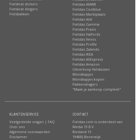
Fietskrat stickers
Fietstas ANWB
Fietskrat slingers
Fietstas Coolblue
Fietsbakken
Fietstas Marktplaats
Fietstas Aldi
Fietstas Gamma
Fietstas Praxis
Fietstas Halfords
Fietstas Xenos
Fietstas Profile
Fietstas Zalando
Fietstas IKEA
Fietstas AliExpress
Fietstas Amazon
Uitverkoop fietstassen
Mondkapjes
Mondkapjes kopen
Pakkendragers
"Maak je aankoop compleet"
KLANTENSERVICE
CONTACT
Veelgestelde vragen | FAQ
Fietstas.com is onderdeel van
Over ons
Media 73 B.V.
Algemene voorwaarden
Biesland 13
Disclaimer
1948RJ Beverwijk