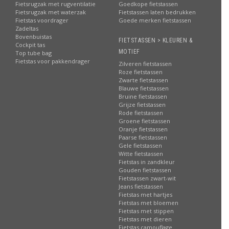
Fietsrugzak met rugventilatie
Goedkope fietstassen
Fietsrugzak met waterzak
Fietstassen laten bedrukken
Fietstas voordrager
Goede merken fietstassen
Zadeltas
Bovenbuistas
FIETSTASSEN > KLEUREN &
Cockpit tas
MOTIEF
Top tube bag
Fietstas voor pakkendrager
Zilveren fietstassen
Roze fietstassen
Zwarte fietstassen
Blauwe fietstassen
Bruine fietstassen
Grijze fietstassen
Rode fietstassen
Groene fietstassen
Oranje fietstassen
Paarse fietstassen
Gele fietstassen
Witte fietstassen
Fietstas in zandkleur
Gouden fietstassen
Fietstassen zwart-wit
Jeans fietstassen
Fietstas met hartjes
Fietstas met bloemen
Fietstas met stippen
Fietstas met dieren
Fietstas camouflage