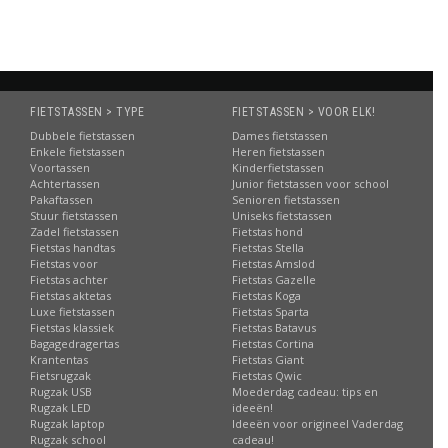
FIETSTASSEN > TYPE
FIETSTASSEN > VOOR ELK!
Dubbele fietstassen
Dames fietstassen
Enkele fietstassen
Heren fietstassen
Voortassen
Kinderfietstassen
Achtertassen
Junior fietstassen voor school
Pakaftassen
Senioren fietstassen
Stuur fietstassen
Uniseks fietstassen
Zadel fietstassen
Fietstas hond
Fietstas handtas
Fietstas Stella
Fietstas voor
Fietstas Amslod
Fietstas achter
Fietstas Gazelle
Fietstas aktetas
Fietstas Koga
Luxe fietstassen
Fietstas Sparta
Fietstas klassiek
Fietstas Batavus
Bagagedragertas
Fietstas Cortina
Krantentas
Fietstas Giant
Fietsrugzak
Fietstas Qwic
Rugzak USB
Moederdag cadeau: tips en
Rugzak LED
ideeën!
Rugzak laptop
Ideeën voor origineel Vaderdag
Rugzak school
cadeau!