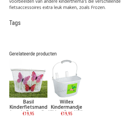
voorbeelden van andere kinderthema's die verschillende
fietsaccessoires extra leuk maken, zoals Frozen.
Tags
Gerelateerde producten
Basil
Willex
Kinderfietsmand
Kindermandje
Jasmin Butterfly
Kikker Staal Wit
€19,95
€19,95
Wit
Informatie
Informatie