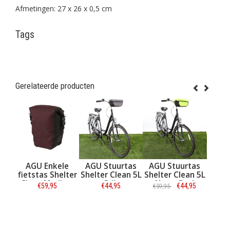
Afmetingen: 27 x 26 x 0,5 cm
Tags
Gerelateerde producten
AGU Enkele
AGU Stuurtas
AGU Stuurtas
AGU St
L
fietstas Shelter
Shelter Clean 5L
Shelter Clean 5L
Shelter 
Clean Medium
Grijs
Neon Geel
Reflect
€59,95
€44,95
€44,95
€59,95
€79,95
17L Rood
Informatie
Informatie
Informatie
Inform