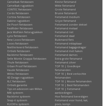
Camelbak fietstassen
Kleine fietsmand
Camelbak rugzakken
Witte fietsmand
CONTEC fietstassen
Grote fietsmand
Cordo fietstassen
Bruine fietsmand
Cortina fietstassen
Fietsmand medium
Dakine rugzakken
Grijze fietsmand
De Poort fietstassen
Fietsmand zonder deksel
FastRider fietstassen
Fietsmand metaal
Jack Wolfskin fietsrugzakken
Fietsmand riet
Lynx fietstassen
Fietsmand staal
New Looxs fietstassen
Buikmand fiets
Looxs fietstassen
Fietsmand inklapbaar
NietVerkeerd fietstassen
Fietsmand bagagedrager
Ortlieb fietstassen
Fietsmand met haken
Racktime fietstassen
Fietsmand dames
Selle Monte Grappa fietstassen
Extra grote fietsmand
Thule fietstassen
Fietsmand zilver
Urban Proof fietstassen
TOP 10 | Goedkope
Vaude fietstassen
fietsmanden
Willex fietstassen
TOP 10 | Best verkochte
XD Design rugzakken
fietsmanden
XLC fietstassen
TOP 10 | Mooie fietsmanden
Ortlieb garantie
TOP 10 | Basil fietsmanden
Tips en adviezen van Willex
TOP 10 | Fietsmand
MIK systeem
aanbiedingen
Racktime systeem
Hoe fietsmand bevestigen
Snap-it systeem
Fietsmand voor hond, kat,
KLICKFix systeem
poes, konijn