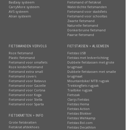
BasEasy systeem
Fietsmand of fietskrat
CarryMore systeem
Waterdichte fietsmanden
AVS systeem
Fietsmand voor stadsfiets
Atran systeem
Fietsmand voor schooltas
Zwarte fietsmand
Naturelle fietsmand
Donkerbruine fietsmand
Paarse fietsmand
FIETSMANDEN VERVOLG
FIETSTASSEN > ALGEMEEN
Roze fietsmand
Fietstas USB
Plastic fietsmand
Fietstas met ledverlichting
Fietsmand voor omafiets
Dubbele fietstassen met grote
Roze kinderfietsmand
brugmaat
Fietsmand extra small
Dubbele fietstassen met smalle
Fietsmand covers
brugmaat
Fietsmand voor Batavus
Mountainbike/ MTB rugzak
Fietsmand voor Gazelle
Trekkingfiets rugzak
Fietsmand voor Cortina
Trailbike rugzak
Fietsmand voor Koga
Fietszak
Fietsmand voor Stella
Clarijs Fietstas
Fietsmand voor Sparta
Fietstas Hema
Fietstas Action
Fietstas Blokker
FIETSKRATTEN > INFO
Fietstas Wehkamp
Grote fietskratten
Fietstas Bol.com
Fietskrat afdekhoes
Fietstas Decathlon