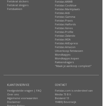
Fietskrat stickers
Fietstas ANWB
Fietskrat slingers
Fietstas Coolblue
Fietsbakken
Fietstas Marktplaats
Fietstas Aldi
Fietstas Gamma
Fietstas Praxis
Fietstas Halfords
Fietstas Xenos
Fietstas Profile
Fietstas Zalando
Fietstas IKEA
Fietstas AliExpress
Fietstas Amazon
Uitverkoop fietstassen
Mondkapjes
Mondkapjes kopen
Pakkendragers
"Maak je aankoop compleet"
KLANTENSERVICE
CONTACT
Veelgestelde vragen | FAQ
Fietstas.com is onderdeel van
Over ons
Media 73 B.V.
Algemene voorwaarden
Biesland 13
Disclaimer
1948RJ Beverwijk
Privacy Policy