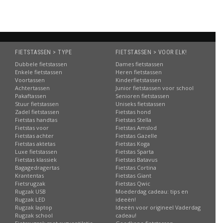
FIETSTASSEN > TYPE
FIETSTASSEN > VOOR ELK!
Dubbele fietstassen
Dames fietstassen
Enkele fietstassen
Heren fietstassen
Voortassen
Kinderfietstassen
Achtertassen
Junior fietstassen voor school
Pakaftassen
Senioren fietstassen
Stuur fietstassen
Uniseks fietstassen
Zadel fietstassen
Fietstas hond
Fietstas handtas
Fietstas Stella
Fietstas voor
Fietstas Amslod
Fietstas achter
Fietstas Gazelle
Fietstas aktetas
Fietstas Koga
Luxe fietstassen
Fietstas Sparta
Fietstas klassiek
Fietstas Batavus
Bagagedragertas
Fietstas Cortina
Krantentas
Fietstas Giant
Fietsrugzak
Fietstas Qwic
Rugzak USB
Moederdag cadeau: tips en
Rugzak LED
ideeën!
Rugzak laptop
Ideeën voor origineel Vaderdag
Rugzak school
cadeau!