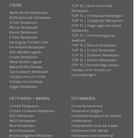
OVERIG
TOP 10 | Best verkochte
fietstassen
Waterdichte fietstassen
TOP 10 | Fietstas aanbiedingen
Reflecterende fietstassen
TOP 10 | Goedkope fietstassen
Grote fietstassen
TOP 10 | Hoge segment beste
Mooie fietstassen
fietstassen
Kleine fietstassen
TOP 10 | Verhouding prijs-
E-bike fietstassen
kwaliteit
Korting op Fietstas.com
TOP 10 | Mooie fietstassen
Vormvaste fietstassen
TOP 10 | E-bike fietstassen
Anti-diefstal rugzak
TOP 10 | Dubbele fietstassen
Leuke fietstassen
TOP 10 | Enkele fietstassen
Waterdichte rugzak
TOP 10 | Moederdag cadeau
Waterdichte fietstas
Fietstas.com reviews en
Opvouwbare fietstassen
beoordelingen
Fietstas links of rechts
Fietstas met koelvak
Vegan fietstassen
FIETSTASSEN > MERKEN
FIETSMANDEN
Ortlieb fietstassen
Grote fietsmanden
Ortlieb vs Vaude fietstassen
Fietsmand slingers
AGU fietstassen
Hondenfietsmand met fietstas
ABUS fietstassen
combineren
Basil fietstassen
Fietsmanden voor de e-bike
Beck fietstassen
Fietsmand met deksel
Brooks England fietstassen
Fietsmand voor achterop