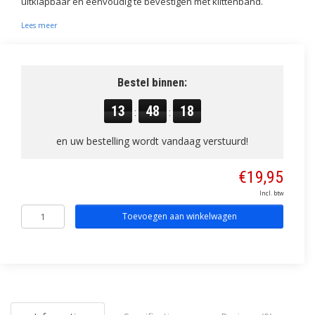
uitklapbaar en eenvoudig te bevestigen met klittenband.
Lees meer
Bestel binnen:
13
48
18
:
:
en uw bestelling wordt vandaag verstuurd!
€19,95
Incl. btw
Toevoegen aan winkelwagen