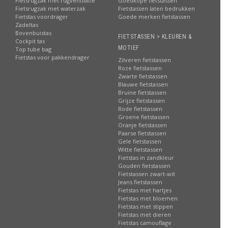
Fietsrugzak met rugventilatie
Goedkope fietstassen
Fietsrugzak met waterzak
Fietstassen laten bedrukken
Fietstas voordrager
Goede merken fietstassen
Zadeltas
Bovenbuistas
FIETSTASSEN > KLEUREN &
Cockpit tas
MOTIEF
Top tube bag
Fietstas voor pakkendrager
Zilveren fietstassen
Roze fietstassen
Zwarte fietstassen
Blauwe fietstassen
Bruine fietstassen
Grijze fietstassen
Rode fietstassen
Groene fietstassen
Oranje fietstassen
Paarse fietstassen
Gele fietstassen
Witte fietstassen
Fietstas in zandkleur
Gouden fietstassen
Fietstassen zwart-wit
Jeans fietstassen
Fietstas met hartjes
Fietstas met bloemen
Fietstas met stippen
Fietstas met dieren
Fietstas camouflage