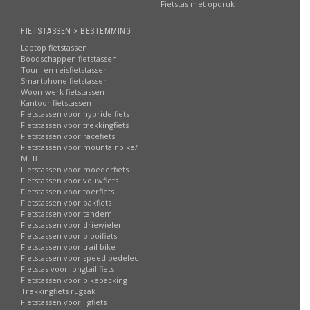
Fietstas met opdruk
FIETSTASSEN > BESTEMMING
Laptop fietstassen
Boodschappen fietstassen
Tour- en reisfietstassen
Smartphone fietstassen
Woon-werk fietstassen
Kantoor fietstassen
Fietstassen voor hybride fiets
Fietstassen voor trekkingfiets
Fietstassen voor racefiets
Fietstassen voor mountainbike/
MTB
Fietstassen voor moederfiets
Fietstassen voor vouwfiets
Fietstassen voor toerfiets
Fietstassen voor bakfiets
Fietstassen voor tandem
Fietstassen voor driewieler
Fietstassen voor plooifiets
Fietstassen voor trail bike
Fietstassen voor speed pedelec
Fietstas voor longtail fiets
Fietstassen voor bikepacking
Trekkingfiets rugzak
Fietstassen voor ligfiets