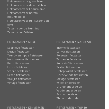
Fietstassen voor gravelbike
Fietstassen voor downhill bike
Fietstassen voor Enduro bike
Fietstassen voor hardtail
mountainbike
Fietstassen voor full-suspension
bike
Tassen voor trailrunning
Tassen voor fatbike
FIETSTASSEN > STIJL
FIETSTASSEN > MATERIAAL
Sportieve fietstassen
Bisonyl fietstassen
Design fietstassen
Canvas fietstassen
Trendy en hippe fietstassen
Polyester fietstassen
No-nonsense fietstassen
Tarpaulin fietstassen
Retro fietstassen
Kunststof fietstassen
Leren fietstassen
Textiel fietstassen
Stoere fietstassen
Lichtgewicht fietstassen
Urban fietstassen
Gerecyclede fietstassen
Vrolijke fietstassen
Stevige fietstassen
Vintage fietstassen
Willex onderdelen
Ortlieb onderdelen
Vaude onderdelen
Basil onderdelen
Thule onderdelen
FIETSTASSEN > KENMERKEN
FIETSTASSEN > TOP 10