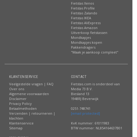
Fietstas Xenos
Fietstas Profile
Fietstas Zalando
Fietstas IKEA
Fietstas AliExpress
Fietstas Amazon
Uitverkoop fietstassen
Mondkapjes
Mondkapjes kopen
Pakkendragers
"Maak je aankoop compleet"
KLANTENSERVICE
CONTACT
Veelgestelde vragen | FAQ
Fietstas.com is onderdeel van
Over ons
Media 73 B.V.
Algemene voorwaarden
Biesland 13
Disclaimer
1948RJ Beverwijk
Privacy Policy
Betaalmethoden
0251-748741
Verzenden | retourneren |
[email protected]
klachten
Klantenservice
KvK nummer: 61011983
Sitemap
BTW nummer: NL854164637B01