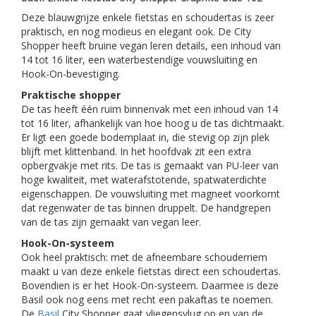
Deze blauwgrijze enkele fietstas en schoudertas is zeer
praktisch, en nog modieus en elegant ook. De City
Shopper heeft bruine vegan leren details, een inhoud van
14 tot 16 liter, een waterbestendige vouwsluiting en
Hook-On-bevestiging.
Praktische shopper
De tas heeft één ruim binnenvak met een inhoud van 14
tot 16 liter, afhankelijk van hoe hoog u de tas dichtmaakt.
Er ligt een goede bodemplaat in, die stevig op zijn plek
blijft met klittenband. In het hoofdvak zit een extra
opbergvakje met rits. De tas is gemaakt van PU-leer van
hoge kwaliteit, met waterafstotende, spatwaterdichte
eigenschappen. De vouwsluiting met magneet voorkomt
dat regenwater de tas binnen druppelt. De handgrepen
van de tas zijn gemaakt van vegan leer.
Hook-On-systeem
Ook heel praktisch: met de afneembare schouderriem
maakt u van deze enkele fietstas direct een schoudertas.
Bovendien is er het Hook-On-systeem. Daarmee is deze
Basil ook nog eens met recht een pakaftas te noemen.
De
Basil
City Shopper gaat vliegensvlug op en van de