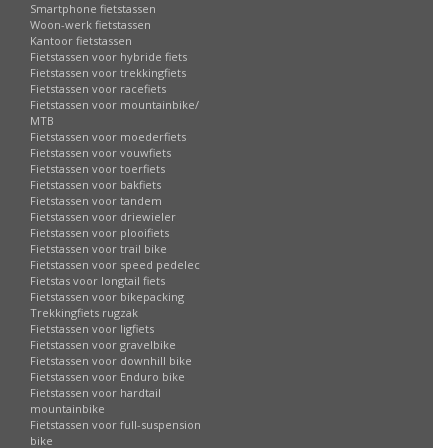
Smartphone fietstassen
Woon-werk fietstassen
Kantoor fietstassen
Fietstassen voor hybride fiets
Fietstassen voor trekkingfiets
Fietstassen voor racefiets
Fietstassen voor mountainbike/
MTB
Fietstassen voor moederfiets
Fietstassen voor vouwfiets
Fietstassen voor toerfiets
Fietstassen voor bakfiets
Fietstassen voor tandem
Fietstassen voor driewieler
Fietstassen voor plooifiets
Fietstassen voor trail bike
Fietstassen voor speed pedelec
Fietstas voor longtail fiets
Fietstassen voor bikepacking
Trekkingfiets rugzak
Fietstassen voor ligfiets
Fietstassen voor gravelbike
Fietstassen voor downhill bike
Fietstassen voor Enduro bike
Fietstassen voor hardtail
mountainbike
Fietstassen voor full-suspension
bike