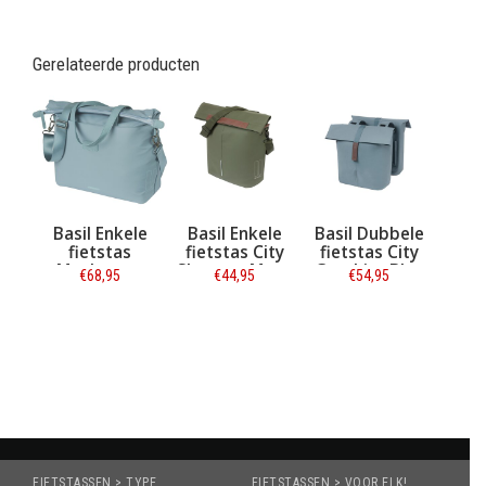
Gerelateerde producten
Basil Enkele
Basil Enkele
Basil Dubbele
fietstas
fietstas City
fietstas City
Manhattan
Shopper Moss
Graphite Blue
€68,95
€44,95
€54,95
Commuter 12L
Green 16L
32L
Grafietblauw
Informatie
Informatie
Informatie
FIETSTASSEN > TYPE
FIETSTASSEN > VOOR ELK!