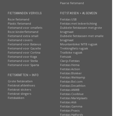
Paarse fietsmand
FIETSMANDEN VERVOLG
FIETSTASSEN > ALGEMEEN
Roze fietsmand
Fietstas USB
Plastic fietsmand
Fietstas met ledverlichting
Fietsmand voor omafiets
Dubbele fietstassen met grote
Roze kinderfietsmand
brugmaat
Fietsmand extra small
Dubbele fietstassen met smalle
Fietsmand covers
brugmaat
Fietsmand voor Batavus
Mountainbike/ MTB rugzak
Fietsmand voor Gazelle
Trekkingfiets rugzak
Fietsmand voor Cortina
Trailbike rugzak
Fietsmand voor Koga
Fietszak
Fietsmand voor Stella
Clarijs Fietstas
Fietsmand voor Sparta
Fietstas Hema
Fietstas Action
Fietstas Blokker
FIETSKRATTEN > INFO
Fietstas Wehkamp
Grote fietskratten
Fietstas Bol.com
Fietskrat afdekhoes
Fietstas Decathlon
Fietskrat stickers
Fietstas ANWB
Fietskrat slingers
Fietstas Coolblue
Fietsbakken
Fietstas Marktplaats
Fietstas Aldi
Fietstas Gamma
Fietstas Praxis
Fietstas Halfords