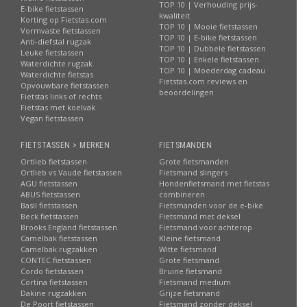
TOP 10 | Verhouding prijs-
E-bike fietstassen
kwaliteit
Korting op Fietstas.com
TOP 10 | Mooie fietstassen
Vormvaste fietstassen
TOP 10 | E-bike fietstassen
Anti-diefstal rugzak
TOP 10 | Dubbele fietstassen
Leuke fietstassen
TOP 10 | Enkele fietstassen
Waterdichte rugzak
TOP 10 | Moederdag cadeau
Waterdichte fietstas
Fietstas.com reviews en
Opvouwbare fietstassen
beoordelingen
Fietstas links of rechts
Fietstas met koelvak
Vegan fietstassen
FIETSTASSEN > MERKEN
FIETSMANDEN
Ortlieb fietstassen
Grote fietsmanden
Ortlieb vs Vaude fietstassen
Fietsmand slingers
AGU fietstassen
Hondenfietsmand met fietstas
ABUS fietstassen
combineren
Basil fietstassen
Fietsmanden voor de e-bike
Beck fietstassen
Fietsmand met deksel
Brooks England fietstassen
Fietsmand voor achterop
Camelbak fietstassen
Kleine fietsmand
Camelbak rugzakken
Witte fietsmand
CONTEC fietstassen
Grote fietsmand
Cordo fietstassen
Bruine fietsmand
Cortina fietstassen
Fietsmand medium
Dakine rugzakken
Grijze fietsmand
De Poort fietstassen
Fietsmand zonder deksel