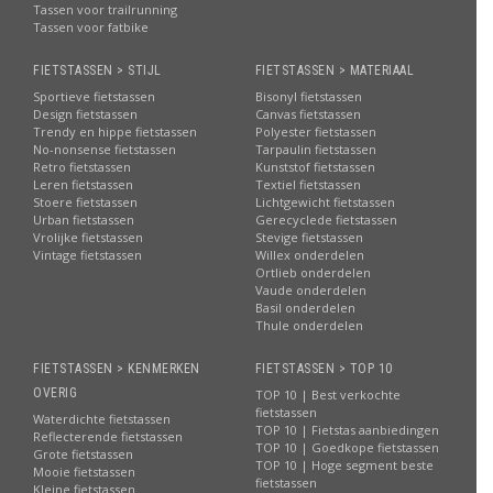
Tassen voor trailrunning
Tassen voor fatbike
FIETSTASSEN > STIJL
FIETSTASSEN > MATERIAAL
Sportieve fietstassen
Bisonyl fietstassen
Design fietstassen
Canvas fietstassen
Trendy en hippe fietstassen
Polyester fietstassen
No-nonsense fietstassen
Tarpaulin fietstassen
Retro fietstassen
Kunststof fietstassen
Leren fietstassen
Textiel fietstassen
Stoere fietstassen
Lichtgewicht fietstassen
Urban fietstassen
Gerecyclede fietstassen
Vrolijke fietstassen
Stevige fietstassen
Vintage fietstassen
Willex onderdelen
Ortlieb onderdelen
Vaude onderdelen
Basil onderdelen
Thule onderdelen
FIETSTASSEN > KENMERKEN
FIETSTASSEN > TOP 10
OVERIG
TOP 10 | Best verkochte
fietstassen
Waterdichte fietstassen
TOP 10 | Fietstas aanbiedingen
Reflecterende fietstassen
TOP 10 | Goedkope fietstassen
Grote fietstassen
TOP 10 | Hoge segment beste
Mooie fietstassen
fietstassen
Kleine fietstassen