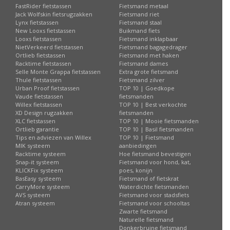
FastRider fietstassen
Fietsmand metaal
Jack Wolfskin fietsrugzakken
Fietsmand riet
Lynx fietstassen
Fietsmand staal
New Looxs fietstassen
Buikmand fiets
Looxs fietstassen
Fietsmand inklapbaar
NietVerkeerd fietstassen
Fietsmand bagagedrager
Ortlieb fietstassen
Fietsmand met haken
Racktime fietstassen
Fietsmand dames
Selle Monte Grappa fietstassen
Extra grote fietsmand
Thule fietstassen
Fietsmand zilver
Urban Proof fietstassen
TOP 10 | Goedkope
Vaude fietstassen
fietsmanden
Willex fietstassen
TOP 10 | Best verkochte
XD Design rugzakken
fietsmanden
XLC fietstassen
TOP 10 | Mooie fietsmanden
Ortlieb garantie
TOP 10 | Basil fietsmanden
Tips en adviezen van Willex
TOP 10 | Fietsmand
MIK systeem
aanbiedingen
Racktime systeem
Hoe fietsmand bevestigen
Snap-it systeem
Fietsmand voor hond, kat,
KLICKFix systeem
poes, konijn
BasEasy systeem
Fietsmand of fietskrat
CarryMore systeem
Waterdichte fietsmanden
AVS systeem
Fietsmand voor stadsfiets
Atran systeem
Fietsmand voor schooltas
Zwarte fietsmand
Naturelle fietsmand
Donkerbruine fietsmand