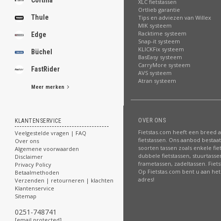
Cortina
XLC fietstassen
Ortlieb garantie
Thule
Tips en adviezen van Willex
MIK systeem
Racktime systeem
Edge
Snap-it systeem
KLICKFix systeem
Büchel
BasEasy systeem
CarryMore systeem
FastRider
AVS systeem
Atran systeem
Meer merken
OVER ONS
KLANTENSERVICE
Fietstas.com heeft een breed 
Veelgestelde vragen | FAQ
fietstassen. Ons aanbod bestaat 
Over ons
soorten tassen zoals enkele fie
Algemene voorwaarden
dubbele fietstassen, stuurtasse
Disclaimer
frametassen, zadeltassen. Fiet
Privacy Policy
Op Fietstas.com bent u aan het 
Betaalmethoden
adres!
Verzenden | retourneren | klachten
Klantenservice
Sitemap
0251-748741
[email protected]