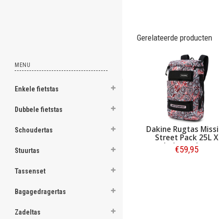
ghost
Gerelateerde producten
MENU
.
.
Enkele fietstas
.
Dubbele fietstas
.
Dakine Rugtas Miss
Schoudertas
.
Street Pack 25L X
Independent
€59,95
Stuurtas
.
.
Bestellen
Tassenset
.
Bagagedragertas
.
Zadeltas