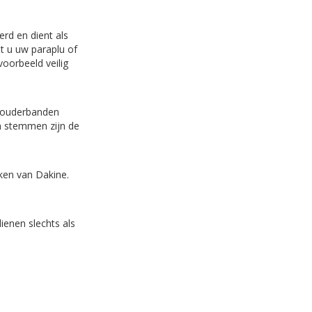
erd en dient als
nt u uw paraplu of
voorbeeld veilig
chouderbanden
en stemmen zijn de
ken van Dakine.
ienen slechts als