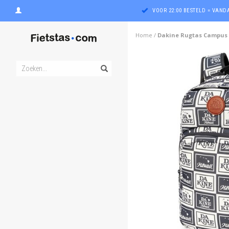
VOOR 22:00 BESTELD = VAN
Home
/
Dakine Rugtas Campus M
ghost
ghost
ghost
ghost