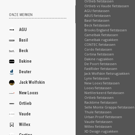
Ortlieb fietstassen
Ortlieb vs Vaude fietstassen
AGU fietstassen
ONZE MERKEN
ABUS fietstassen
Basil fietstassen
Beck fietstassen
AGU
Brooks England fietstassen
Camelbak fietstassen
Camelbak rugzakken
Basil
CONTEC fietstassen
Cordo fietstassen
Beck
Cortina fietstassen
Dakine rugzakken
Dakine
De Poort fietstassen
FastRider fietstassen
Deuter
Jack Wolfskin fietsrugzakken
Lynx fietstassen
Jack Wolfskin
New Looxs fietstassen
Looxs fietstassen
NietVerkeerd fietstassen
New Looxs
Ortlieb fietstassen
Racktime fietstassen
Ortlieb
Selle Monte Grappa fietstassen
Thule fietstassen
Vaude
Urban Proof fietstassen
Vaude fietstassen
Willex
Willex fietstassen
XD Design rugzakken