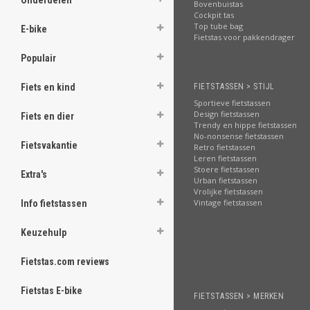
Onderdelen
Bovenbuistas
Cockpit tas
Top tube bag
E-bike
Fietstas voor pakkendrager
Populair
FIETSTASSEN > STIJL
Fiets en kind
Sportieve fietstassen
Design fietstassen
Fiets en dier
Trendy en hippe fietstassen
No-nonsense fietstassen
Fietsvakantie
Retro fietstassen
Leren fietstassen
Stoere fietstassen
Extra's
Urban fietstassen
Vrolijke fietstassen
Vintage fietstassen
Info fietstassen
Keuzehulp
Fietstas.com reviews
Fietstas E-bike
FIETSTASSEN > MERKEN