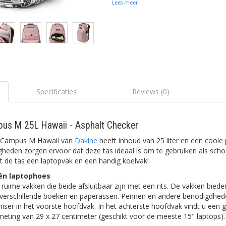
Lees meer
Specificaties
Reviews (0)
us M 25L Hawaii - Asphalt Checker
s Campus M Hawaii van
Dakine
heeft inhoud van 25 liter en een coole pr
igheden zorgen ervoor dat deze tas ideaal is om te gebruiken als schoo
eft de tas een laptopvak en een handig koelvak!
én laptophoes
 ruime vakken die beide afsluitbaar zijn met een rits. De vakken bied
verschillende boeken en paperassen. Pennen en andere benodigdhed
niser in het voorste hoofdvak. In het achterste hoofdvak vindt u een
eting van 29 x 27 centimeter (geschikt voor de meeste 15" laptops).