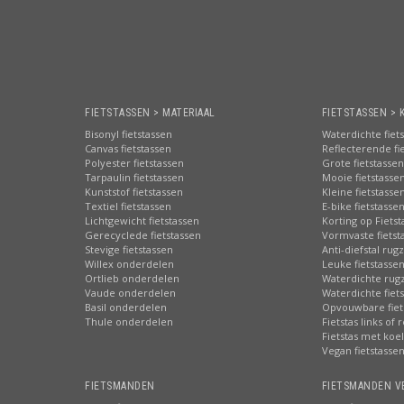
FIETSTASSEN > MATERIAAL
FIETSTASSEN > 
Bisonyl fietstassen
Waterdichte fiet
Canvas fietstassen
Reflecterende fi
Polyester fietstassen
Grote fietstassen
Tarpaulin fietstassen
Mooie fietstasse
Kunststof fietstassen
Kleine fietstasse
Textiel fietstassen
E-bike fietstasse
Lichtgewicht fietstassen
Korting op Fiets
Gerecyclede fietstassen
Vormvaste fietst
Stevige fietstassen
Anti-diefstal rug
Willex onderdelen
Leuke fietstasse
Ortlieb onderdelen
Waterdichte rug
Vaude onderdelen
Waterdichte fiets
Basil onderdelen
Opvouwbare fiet
Thule onderdelen
Fietstas links of 
Fietstas met koe
Vegan fietstasse
FIETSMANDEN
FIETSMANDEN V