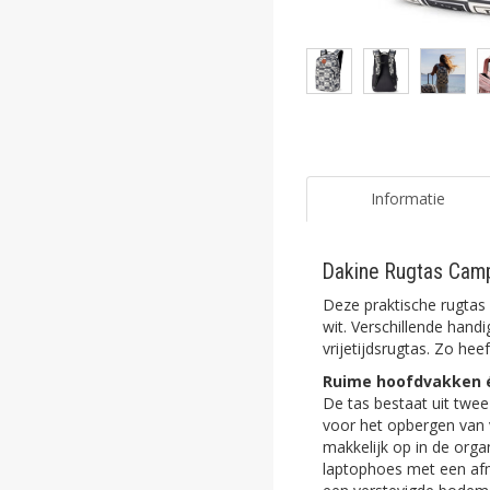
ghost
ghost
ghost
ghost
ghost
Informatie
ghost
Dakine Rugtas Camp
ghost
Deze praktische rugta
ghost
wit. Verschillende hand
vrijetijdsrugtas. Zo he
ghost
Ruime hoofdvakken 
De tas bestaat uit twee
ghost
voor het opbergen van 
makkelijk op in de orga
ghost
laptophoes met een afm