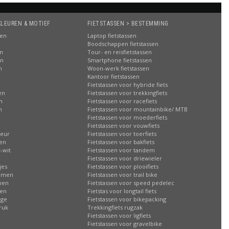
KLEUREN & MOTIEF
FIETSTASSEN > BESTEMMING
sen
Laptop fietstassen
Boodschappen fietstassen
en
Tour- en reisfietstassen
en
Smartphone fietstassen
n
Woon-werk fietstassen
n
Kantoor fietstassen
Fietstassen voor hybride fiets
en
Fietstassen voor trekkingfiets
n
Fietstassen voor racefiets
n
Fietstassen voor mountainbike/ MTB
Fietstassen voor moederfiets
Fietstassen voor vouwfiets
leur
Fietstassen voor toerfiets
sen
Fietstassen voor bakfiets
-wit
Fietstassen voor tandem
Fietstassen voor driewieler
jes
Fietstassen voor plooifiets
oemen
Fietstassen voor trail bike
ppen
Fietstassen voor speed pedelec
ren
Fietstas voor longtail fiets
age
Fietstassen voor bikepacking
ruk
Trekkingfiets rugzak
Fietstassen voor ligfiets
Fietstassen voor gravelbike