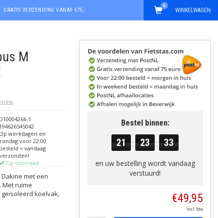
0
GRATIS VERZENDING VANAF €75,-
WINKELWAGEN
pus M
t
review
D10004266-1
Bestel binnen:
194626545042
Op werkdagen en
21
23
32
zondag voor 22:00
:
:
besteld = vandaag
verzonden!
en uw bestelling wordt vandaag
Op voorraad
verstuurd!
n Dakine met een
t. Met ruime
 geïsoleerd koelvak,
€49,95
Incl. btw