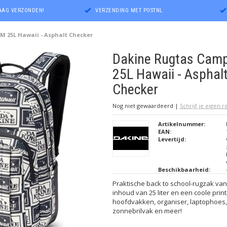
DAAG VERZONDEN!
VERZENDING MET POSTNL
 25L Hawaii - Asphalt Checker
Dakine Rugtas Cam
25L Hawaii - Asphal
Checker
Nog niet gewaardeerd
|
Schrijf je eigen 
Artikelnummer:
EAN:
Levertijd:
Beschikbaarheid:
Praktische back to school-rugzak va
inhoud van 25 liter en een coole prin
hoofdvakken, organiser, laptophoes,
zonnebrilvak en meer!