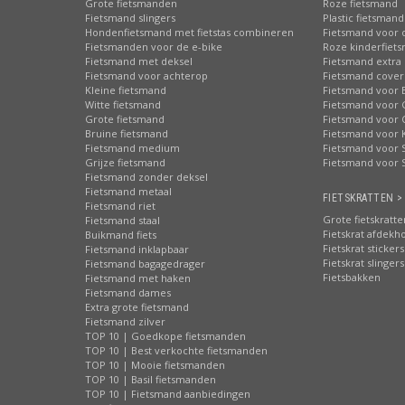
Grote fietsmanden
Roze fietsmand
Fietsmand slingers
Plastic fietsmand
Hondenfietsmand met fietstas combineren
Fietsmand voor 
Fietsmanden voor de e-bike
Roze kinderfiet
Fietsmand met deksel
Fietsmand extra 
Fietsmand voor achterop
Fietsmand cover
Kleine fietsmand
Fietsmand voor 
Witte fietsmand
Fietsmand voor 
Grote fietsmand
Fietsmand voor 
Bruine fietsmand
Fietsmand voor 
Fietsmand medium
Fietsmand voor S
Grijze fietsmand
Fietsmand voor 
Fietsmand zonder deksel
Fietsmand metaal
FIETSKRATTEN >
Fietsmand riet
Grote fietskratte
Fietsmand staal
Fietskrat afdekh
Buikmand fiets
Fietskrat stickers
Fietsmand inklapbaar
Fietskrat slingers
Fietsmand bagagedrager
Fietsbakken
Fietsmand met haken
Fietsmand dames
Extra grote fietsmand
Fietsmand zilver
TOP 10 | Goedkope fietsmanden
TOP 10 | Best verkochte fietsmanden
TOP 10 | Mooie fietsmanden
TOP 10 | Basil fietsmanden
TOP 10 | Fietsmand aanbiedingen