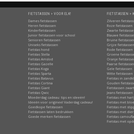
FIETSTASSEN > VOOR ELK!
FIETSTASSEN > 
Dames fietstassen
Zilveren fietstas
Heren fietstassen
Roze fietstassen
Kinderfietstassen
Zwarte fietstass
Junior fietstassen voor school
Blauwe fietstass
Senioren fietstassen
Bruine fietstasse
Uniseks fietstassen
Grijze fietstasse
Fietstas hond
Rode fietstassen
Fietstas Stella
Groene fietstass
Fietstas Amslod
Oranje fietstasse
Fietstas Gazelle
Paarse fietstasse
Fietstas Koga
Gele fietstassen
Fietstas Sparta
Witte fietstassen
Fietstas Batavus
Fietstas in zandk
Fietstas Cortina
Gouden fietstas
Fietstas Giant
Fietstassen zwart
Fietstas Qwic
Jeans fietstassen
Moederdag cadeau: tips en ideeën!
Fietstas met hart
Ideeën voor origineel Vaderdag cadeau!
Fietstas met bl
Goedkope fietstassen
Fietstas met sti
Fietstassen laten bedrukken
Fietstas met die
Goede merken fietstassen
Fietstas camoufl
Fietstas met opd