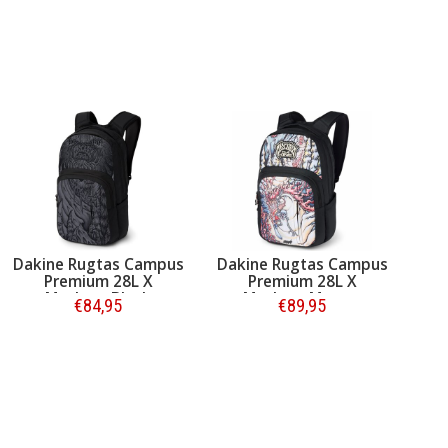
Dakine Rugtas Campus
Dakine Rugtas Campus
Premium 28L X
Premium 28L X
Mayhem Black
Mayhem Marron
€84,95
€89,95
Bestellen
Bestellen