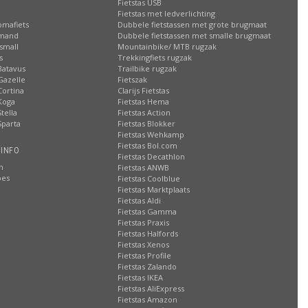
Fietstas USB
Fietstas met ledverlichting
omafiets
Dubbele fietstassen met grote brugmaat
smand
Dubbele fietstassen met smalle brugmaat
small
Mountainbike/ MTB rugzak
s
Trekkingfiets rugzak
Batavus
Trailbike rugzak
Gazelle
Fietszak
Cortina
Clarijs Fietstas
Koga
Fietstas Hema
tella
Fietstas Action
Sparta
Fietstas Blokker
Fietstas Wehkamp
Fietstas Bol.com
 INFO
Fietstas Decathlon
n
Fietstas ANWB
oes
Fietstas Coolblue
Fietstas Marktplaats
Fietstas Aldi
Fietstas Gamma
Fietstas Praxis
Fietstas Halfords
Fietstas Xenos
Fietstas Profile
Fietstas Zalando
Fietstas IKEA
Fietstas AliExpress
Fietstas Amazon