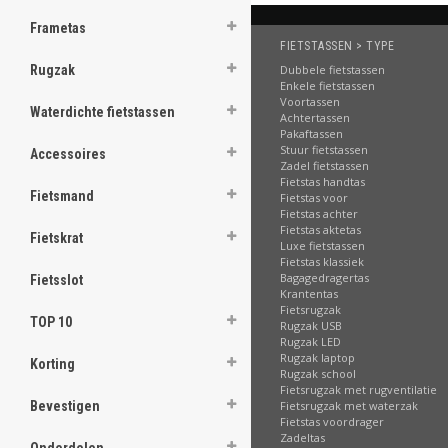
.
Frametas
FIETSTASSEN > TYPE
Dubbele fietstassen
Rugzak
Enkele fietstassen
.
Voortassen
Waterdichte fietstassen
.
Achtertassen
.
Pakaftassen
.
Stuur fietstassen
Accessoires
.
Zadel fietstassen
.
Fietstas handtas
.
Fietsmand
Fietstas voor
.
Fietstas achter
.
Fietstas aktetas
Fietskrat
Luxe fietstassen
Fietstas klassiek
[email protected]
Bagagedragertas
Fietsslot
Krantentas
Fietsrugzak
TOP 10
Rugzak USB
Rugzak LED
Rugzak laptop
Korting
Rugzak school
Fietsrugzak met rugventilatie
Fietsrugzak met waterzak
Bevestigen
Fietstas voordrager
Zadeltas