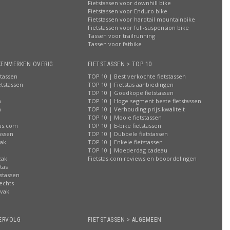
Fietstassen voor downhill bike
Fietstassen voor Enduro bike
Fietstassen voor hardtail mountainbike
Fietstassen voor full-suspension bike
Tassen voor trailrunning
Tassen voor fatbike
KENMERKEN OVERIG
FIETSTASSEN > TOP 10
stassen
TOP 10 | Best verkochte fietstassen
etstassen
TOP 10 | Fietstas aanbiedingen
TOP 10 | Goedkope fietstassen
n
TOP 10 | Hoge segment beste fietstassen
n
TOP 10 | Verhouding prijs-kwaliteit
n
TOP 10 | Mooie fietstassen
tas.com
TOP 10 | E-bike fietstassen
assen
TOP 10 | Dubbele fietstassen
zak
TOP 10 | Enkele fietstassen
n
TOP 10 | Moederdag cadeau
zak
Fietstas.com reviews en beoordelingen
tas
stassen
rechts
lvak
n
ERVOLG
FIETSTASSEN > ALGEMEEN