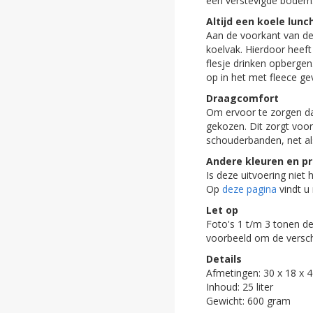
een verstevigde bodem
ghost
Altijd een koele lunc
Aan de voorkant van de 
ghost
koelvak. Hierdoor heeft 
flesje drinken opbergen
ghost
op in het met fleece ge
Draagcomfort
ghost
Om ervoor te zorgen d
gekozen. Dit zorgt voo
ghost
schouderbanden, net als
ghost
Andere kleuren en pr
Is deze uitvoering niet
ghost
Op
deze pagina
vindt u 
Let op
ghost
Foto's 1 t/m 3 tonen de
voorbeeld om de versch
ghost
Details
Afmetingen: 30 x 18 x 
ghost
Inhoud: 25 liter
Gewicht: 600 gram
ghost