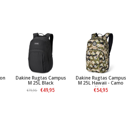
ion
Dakine Rugtas Campus
Dakine Rugtas Campus
M 25L Black
M 25L Hawaii - Camo
Shaka
€49,95
€54,95
€79,95
Bestellen
Bestellen