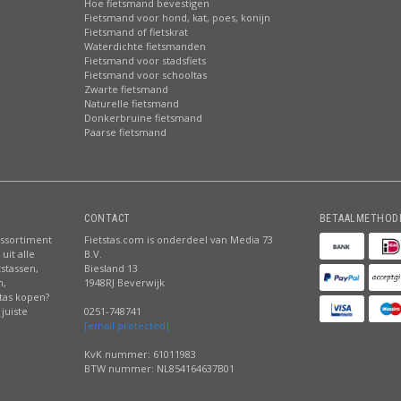
Hoe fietsmand bevestigen
Fietsmand voor hond, kat, poes, konijn
Fietsmand of fietskrat
Waterdichte fietsmanden
Fietsmand voor stadsfiets
Fietsmand voor schooltas
Zwarte fietsmand
Naturelle fietsmand
Donkerbruine fietsmand
Paarse fietsmand
CONTACT
BETAALMETHOD
assortiment
Fietstas.com is onderdeel van Media 73
uit alle
B.V.
tstassen,
Biesland 13
n,
1948RJ Beverwijk
stas kopen?
juiste
0251-748741
[email protected]
KvK nummer: 61011983
BTW nummer: NL854164637B01