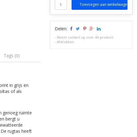
Toevoegen aan winkelwagen
Delen:
-
Neem contact op over dit product
-
Afdrukken
Tags (0)
int in grijs en
ltas of als
en genoeg ruimte
en bergt u
 gewatteerde
 De rugtas heeft