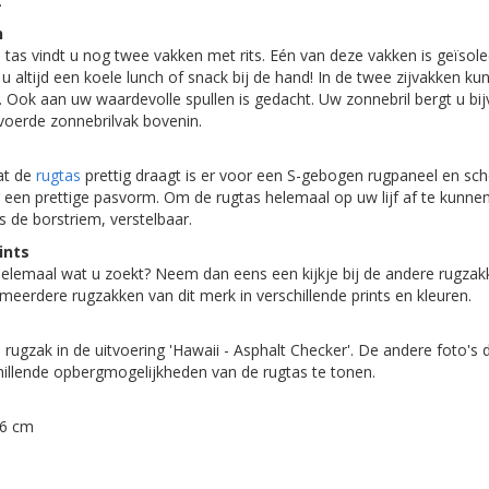
.
h
tas vindt u nog twee vakken met rits. Eén van deze vakken is geïsole
u altijd een koele lunch of snack bij de hand! In de twee zijvakken ku
. Ook aan uw waardevolle spullen is gedacht. Uw zonnebril bergt u bij
voerde zonnebrilvak bovenin.
at de
rugtas
prettig draagt is er voor een S-gebogen rugpaneel en s
r een prettige pasvorm. Om de rugtas helemaal op uw lijf af te kunn
 de borstriem, verstelbaar.
ints
 helemaal wat u zoekt? Neem dan eens een kijkje bij de andere rugzak
meerdere rugzakken van dit merk in verschillende prints en kleuren.
 rugzak in de uitvoering 'Hawaii - Asphalt Checker'. De andere foto's d
illende opbergmogelijkheden van de rugtas te tonen.
46 cm