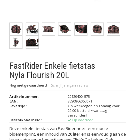
FastRider Enkele fietstas
Nyla Flourish 20L
Nog niet gewaardeerd
|
Schrijf je eigen review
Artikelnummer:
20120400-575
EAN:
8720866050071
Levertijd:
Op werkdagen en zondag voor
22:00 besteld = vandaag
verzonden!
Beschikbaarheid:
Op voorraad
Deze enkele fietstas van FastRider heeft een mooie
bloemenprint, een inhoud van 20 liter en is eenvoudig aan de
bagagedrager te bevestigen met Click'nGo-haken. Ook