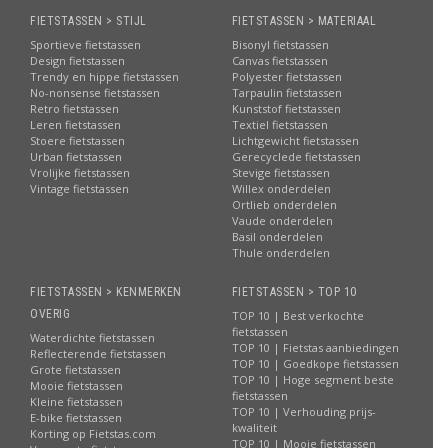
FIETSTASSEN > STIJL
FIETSTASSEN > MATERIAAL
Sportieve fietstassen
Bisonyl fietstassen
Design fietstassen
Canvas fietstassen
Trendy en hippe fietstassen
Polyester fietstassen
No-nonsense fietstassen
Tarpaulin fietstassen
Retro fietstassen
Kunststof fietstassen
Leren fietstassen
Textiel fietstassen
Stoere fietstassen
Lichtgewicht fietstassen
Urban fietstassen
Gerecyclede fietstassen
Vrolijke fietstassen
Stevige fietstassen
Vintage fietstassen
Willex onderdelen
Ortlieb onderdelen
Vaude onderdelen
Basil onderdelen
Thule onderdelen
FIETSTASSEN > KENMERKEN
FIETSTASSEN > TOP 10
OVERIG
TOP 10 | Best verkochte
fietstassen
Waterdichte fietstassen
TOP 10 | Fietstas aanbiedingen
Reflecterende fietstassen
TOP 10 | Goedkope fietstassen
Grote fietstassen
TOP 10 | Hoge segment beste
Mooie fietstassen
fietstassen
Kleine fietstassen
TOP 10 | Verhouding prijs-
E-bike fietstassen
kwaliteit
Korting op Fietstas.com
TOP 10 | Mooie fietstassen