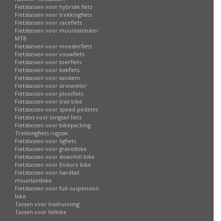
Fietstassen voor hybride fiets
Fietstassen voor trekkingfiets
Fietstassen voor racefiets
Fietstassen voor mountainbike/
MTB
Fietstassen voor moederfiets
Fietstassen voor vouwfiets
Fietstassen voor toerfiets
Fietstassen voor bakfiets
Fietstassen voor tandem
Fietstassen voor driewieler
Fietstassen voor plooifiets
Fietstassen voor trail bike
Fietstassen voor speed pedelec
Fietstas voor longtail fiets
Fietstassen voor bikepacking
Trekkingfiets rugzak
Fietstassen voor ligfiets
Fietstassen voor gravelbike
Fietstassen voor downhill bike
Fietstassen voor Enduro bike
Fietstassen voor hardtail
mountainbike
Fietstassen voor full-suspension
bike
Tassen voor trailrunning
Tassen voor fatbike