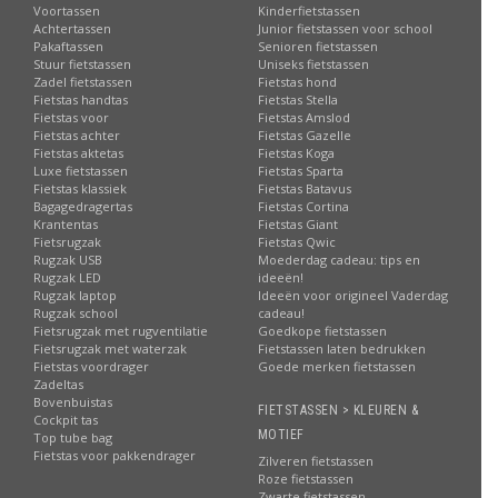
Voortassen
Kinderfietstassen
Achtertassen
Junior fietstassen voor school
Pakaftassen
Senioren fietstassen
Stuur fietstassen
Uniseks fietstassen
Zadel fietstassen
Fietstas hond
Fietstas handtas
Fietstas Stella
Fietstas voor
Fietstas Amslod
Fietstas achter
Fietstas Gazelle
Fietstas aktetas
Fietstas Koga
Luxe fietstassen
Fietstas Sparta
Fietstas klassiek
Fietstas Batavus
Bagagedragertas
Fietstas Cortina
Krantentas
Fietstas Giant
Fietsrugzak
Fietstas Qwic
Rugzak USB
Moederdag cadeau: tips en
Rugzak LED
ideeën!
Rugzak laptop
Ideeën voor origineel Vaderdag
Rugzak school
cadeau!
Fietsrugzak met rugventilatie
Goedkope fietstassen
Fietsrugzak met waterzak
Fietstassen laten bedrukken
Fietstas voordrager
Goede merken fietstassen
Zadeltas
Bovenbuistas
FIETSTASSEN > KLEUREN &
Cockpit tas
MOTIEF
Top tube bag
Fietstas voor pakkendrager
Zilveren fietstassen
Roze fietstassen
Zwarte fietstassen