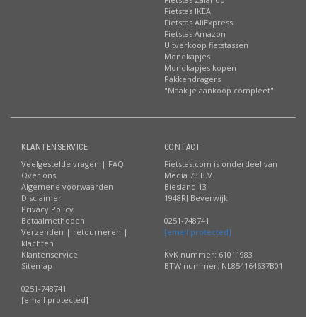
Fietstas IKEA
Fietstas AliExpress
Fietstas Amazon
Uitverkoop fietstassen
Mondkapjes
Mondkapjes kopen
Pakkendragers
"Maak je aankoop compleet"
KLANTENSERVICE
CONTACT
Veelgestelde vragen | FAQ
Fietstas.com is onderdeel van
Over ons
Media 73 B.V.
Algemene voorwaarden
Biesland 13
Disclaimer
1948RJ Beverwijk
Privacy Policy
Betaalmethoden
0251-748741
Verzenden | retourneren |
[email protected]
klachten
Klantenservice
KvK nummer: 61011983
Sitemap
BTW nummer: NL854164637B01
0251-748741
[email protected]