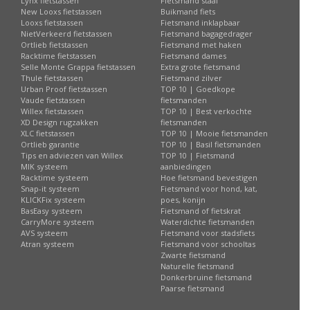
Lynx fietstassen
Fietsmand staal
New Looxs fietstassen
Buikmand fiets
Looxs fietstassen
Fietsmand inklapbaar
NietVerkeerd fietstassen
Fietsmand bagagedrager
Ortlieb fietstassen
Fietsmand met haken
Racktime fietstassen
Fietsmand dames
Selle Monte Grappa fietstassen
Extra grote fietsmand
Thule fietstassen
Fietsmand zilver
Urban Proof fietstassen
TOP 10 | Goedkope
Vaude fietstassen
fietsmanden
Willex fietstassen
TOP 10 | Best verkochte
XD Design rugzakken
fietsmanden
XLC fietstassen
TOP 10 | Mooie fietsmanden
Ortlieb garantie
TOP 10 | Basil fietsmanden
Tips en adviezen van Willex
TOP 10 | Fietsmand
MIK systeem
aanbiedingen
Racktime systeem
Hoe fietsmand bevestigen
Snap-it systeem
Fietsmand voor hond, kat,
KLICKFix systeem
poes, konijn
BasEasy systeem
Fietsmand of fietskrat
CarryMore systeem
Waterdichte fietsmanden
AVS systeem
Fietsmand voor stadsfiets
Atran systeem
Fietsmand voor schooltas
Zwarte fietsmand
Naturelle fietsmand
Donkerbruine fietsmand
Paarse fietsmand