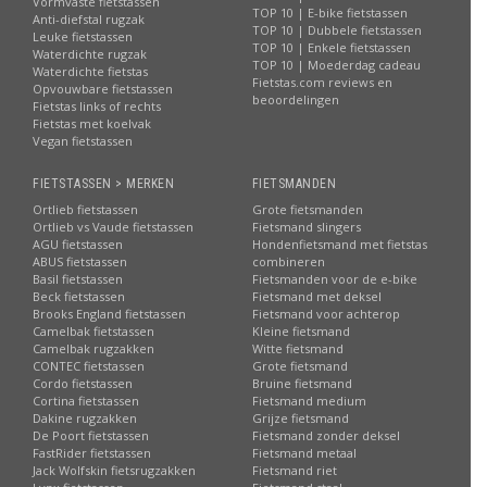
Vormvaste fietstassen
TOP 10 | E-bike fietstassen
Anti-diefstal rugzak
TOP 10 | Dubbele fietstassen
Leuke fietstassen
TOP 10 | Enkele fietstassen
Waterdichte rugzak
TOP 10 | Moederdag cadeau
Waterdichte fietstas
Fietstas.com reviews en
Opvouwbare fietstassen
beoordelingen
Fietstas links of rechts
Fietstas met koelvak
Vegan fietstassen
FIETSTASSEN > MERKEN
FIETSMANDEN
Ortlieb fietstassen
Grote fietsmanden
Ortlieb vs Vaude fietstassen
Fietsmand slingers
AGU fietstassen
Hondenfietsmand met fietstas
ABUS fietstassen
combineren
Basil fietstassen
Fietsmanden voor de e-bike
Beck fietstassen
Fietsmand met deksel
Brooks England fietstassen
Fietsmand voor achterop
Camelbak fietstassen
Kleine fietsmand
Camelbak rugzakken
Witte fietsmand
CONTEC fietstassen
Grote fietsmand
Cordo fietstassen
Bruine fietsmand
Cortina fietstassen
Fietsmand medium
Dakine rugzakken
Grijze fietsmand
De Poort fietstassen
Fietsmand zonder deksel
FastRider fietstassen
Fietsmand metaal
Jack Wolfskin fietsrugzakken
Fietsmand riet