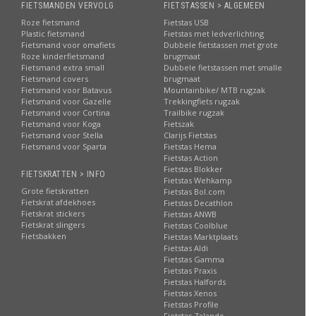
FIETSMANDEN VERVOLG
FIETSTASSEN > ALGEMEEN
Roze fietsmand
Fietstas USB
Plastic fietsmand
Fietstas met ledverlichting
Fietsmand voor omafiets
Dubbele fietstassen met grote
Roze kinderfietsmand
brugmaat
Fietsmand extra small
Dubbele fietstassen met smalle
Fietsmand covers
brugmaat
Fietsmand voor Batavus
Mountainbike/ MTB rugzak
Fietsmand voor Gazelle
Trekkingfiets rugzak
Fietsmand voor Cortina
Trailbike rugzak
Fietsmand voor Koga
Fietszak
Fietsmand voor Stella
Clarijs Fietstas
Fietsmand voor Sparta
Fietstas Hema
Fietstas Action
Fietstas Blokker
FIETSKRATTEN > INFO
Fietstas Wehkamp
Grote fietskratten
Fietstas Bol.com
Fietskrat afdekhoes
Fietstas Decathlon
Fietskrat stickers
Fietstas ANWB
Fietskrat slingers
Fietstas Coolblue
Fietsbakken
Fietstas Marktplaats
Fietstas Aldi
Fietstas Gamma
Fietstas Praxis
Fietstas Halfords
Fietstas Xenos
Fietstas Profile
Fietstas Zalando