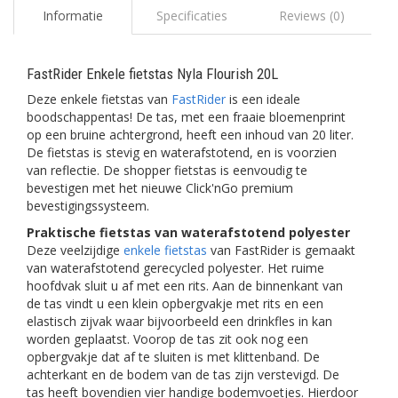
Informatie
Specificaties
Reviews (0)
FastRider Enkele fietstas Nyla Flourish 20L
Deze enkele fietstas van
FastRider
is een ideale
boodschappentas! De tas, met een fraaie bloemenprint
op een bruine achtergrond, heeft een inhoud van 20 liter.
De fietstas is stevig en waterafstotend, en is voorzien
van reflectie. De shopper fietstas is eenvoudig te
bevestigen met het nieuwe Click'nGo premium
bevestigingssysteem.
Praktische fietstas van waterafstotend polyester
Deze veelzijdige
enkele fietstas
van FastRider is gemaakt
van waterafstotend gerecycled polyester. Het ruime
hoofdvak sluit u af met een rits. Aan de binnenkant van
de tas vindt u een klein opbergvakje met rits en een
elastisch zijvak waar bijvoorbeeld een drinkfles in kan
worden geplaatst. Voorop de tas zit ook nog een
opbergvakje dat af te sluiten is met klittenband. De
achterkant en de bodem van de tas zijn verstevigd. De
tas heeft bovendien vier handige bodemvoetjes. Hierdoor