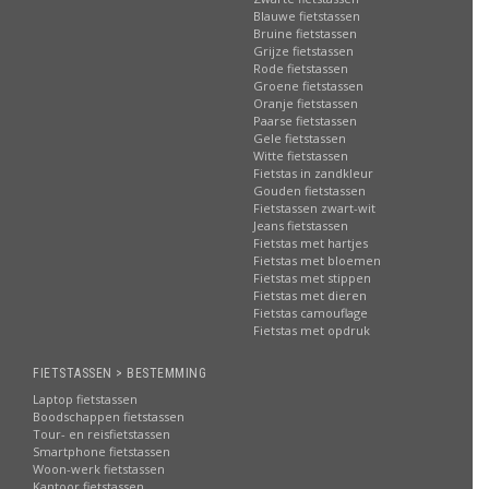
Blauwe fietstassen
Bruine fietstassen
Grijze fietstassen
Rode fietstassen
Groene fietstassen
Oranje fietstassen
Paarse fietstassen
Gele fietstassen
Witte fietstassen
Fietstas in zandkleur
Gouden fietstassen
Fietstassen zwart-wit
Jeans fietstassen
Fietstas met hartjes
Fietstas met bloemen
Fietstas met stippen
Fietstas met dieren
Fietstas camouflage
Fietstas met opdruk
FIETSTASSEN > BESTEMMING
Laptop fietstassen
Boodschappen fietstassen
Tour- en reisfietstassen
Smartphone fietstassen
Woon-werk fietstassen
Kantoor fietstassen