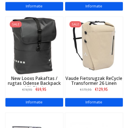
Informatie
Informatie
SALE
SALE
New Looxs Pakaftas /
Vaude Fietsrugzak ReCycle
rugtas Odense Backpack
Transformer 26 Linen
18L Black
€69,95
€129,95
€74,95
€179,95
Informatie
Informatie