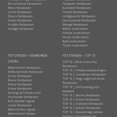
No-nonsense fietstassen
Tarpaulin fietstassen
Retro fietstassen
Kunststof fietstassen
Leren fietstassen
Textiel fietstassen
Stoere fietstassen
Lichtgewicht fietstassen
Urban fietstassen
Gerecyclede fietstassen
Vrolijke fietstassen
Stevige fietstassen
Vintage fietstassen
Willex onderdelen
Ortlieb onderdelen
Vaude onderdelen
Basil onderdelen
Thule onderdelen
FIETSTASSEN > KENMERKEN
FIETSTASSEN > TOP 10
OVERIG
TOP 10 | Best verkochte
fietstassen
Waterdichte fietstassen
TOP 10 | Fietstas aanbiedingen
Reflecterende fietstassen
TOP 10 | Goedkope fietstassen
Grote fietstassen
TOP 10 | Hoge segment beste
Mooie fietstassen
fietstassen
Kleine fietstassen
TOP 10 | Verhouding prijs-
E-bike fietstassen
kwaliteit
Korting op Fietstas.com
TOP 10 | Mooie fietstassen
Vormvaste fietstassen
TOP 10 | E-bike fietstassen
Anti-diefstal rugzak
TOP 10 | Dubbele fietstassen
Leuke fietstassen
TOP 10 | Enkele fietstassen
Waterdichte rugzak
TOP 10 | Moederdag cadeau
Waterdichte fietstas
Fietstas.com reviews en