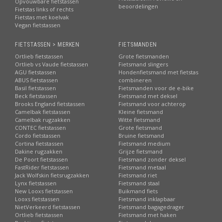
Opvouwbare fietstassen
beoordelingen
Fietstas links of rechts
Fietstas met koelvak
Vegan fietstassen
FIETSTASSEN > MERKEN
FIETSMANDEN
Ortlieb fietstassen
Grote fietsmanden
Ortlieb vs Vaude fietstassen
Fietsmand slingers
AGU fietstassen
Hondenfietsmand met fietstas
ABUS fietstassen
combineren
Basil fietstassen
Fietsmanden voor de e-bike
Beck fietstassen
Fietsmand met deksel
Brooks England fietstassen
Fietsmand voor achterop
Camelbak fietstassen
Kleine fietsmand
Camelbak rugzakken
Witte fietsmand
CONTEC fietstassen
Grote fietsmand
Cordo fietstassen
Bruine fietsmand
Cortina fietstassen
Fietsmand medium
Dakine rugzakken
Grijze fietsmand
De Poort fietstassen
Fietsmand zonder deksel
FastRider fietstassen
Fietsmand metaal
Jack Wolfskin fietsrugzakken
Fietsmand riet
Lynx fietstassen
Fietsmand staal
New Looxs fietstassen
Buikmand fiets
Looxs fietstassen
Fietsmand inklapbaar
NietVerkeerd fietstassen
Fietsmand bagagedrager
Ortlieb fietstassen
Fietsmand met haken