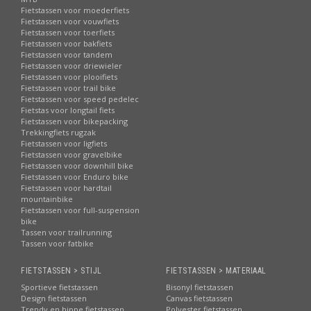
Fietstassen voor moederfiets
Fietstassen voor vouwfiets
Fietstassen voor toerfiets
Fietstassen voor bakfiets
Fietstassen voor tandem
Fietstassen voor driewieler
Fietstassen voor plooifiets
Fietstassen voor trail bike
Fietstassen voor speed pedelec
Fietstas voor longtail fiets
Fietstassen voor bikepacking
Trekkingfiets rugzak
Fietstassen voor ligfiets
Fietstassen voor gravelbike
Fietstassen voor downhill bike
Fietstassen voor Enduro bike
Fietstassen voor hardtail
mountainbike
Fietstassen voor full-suspension
bike
Tassen voor trailrunning
Tassen voor fatbike
FIETSTASSEN > STIJL
FIETSTASSEN > MATERIAAL
Sportieve fietstassen
Bisonyl fietstassen
Design fietstassen
Canvas fietstassen
Trendy en hippe fietstassen
Polyester fietstassen