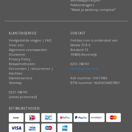
Mondkapjes kopen
Pakkendragers
"Maak je aankoop compleet"
KLANTENSERVICE
CONTACT
Veelgestelde vragen | FAQ
Fietstas.com is onderdeel van
Over ons
Media 73 B.V.
Algemene voorwaarden
Biesland 13
Disclaimer
1948RJ Beverwijk
Privacy Policy
Betaalmethoden
0251-748741
Verzenden | retourneren |
[email protected]
klachten
Klantenservice
KvK nummer: 61011983
Sitemap
BTW nummer: NL854164637B01
0251-748741
[email protected]
BETAALMETHODEN