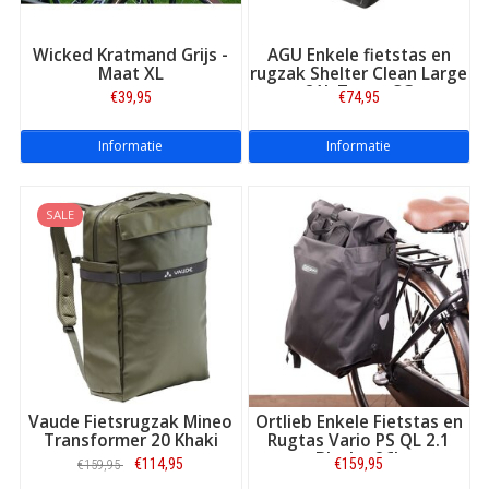
Wicked Kratmand Grijs -
AGU Enkele fietstas en
Maat XL
rugzak Shelter Clean Large
21L Zwart CG
€39,95
€74,95
Informatie
Informatie
SALE
Vaude Fietsrugzak Mineo
Ortlieb Enkele Fietstas en
Transformer 20 Khaki
Rugtas Vario PS QL 2.1
Black - 26L
€114,95
€159,95
€159,95