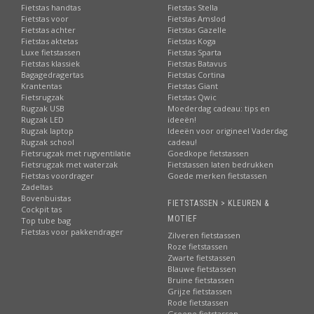
Fietstas handtas
Fietstas Stella
Fietstas voor
Fietstas Amslod
Fietstas achter
Fietstas Gazelle
Fietstas aktetas
Fietstas Koga
Luxe fietstassen
Fietstas Sparta
Fietstas klassiek
Fietstas Batavus
Bagagedragertas
Fietstas Cortina
Krantentas
Fietstas Giant
Fietsrugzak
Fietstas Qwic
Rugzak USB
Moederdag cadeau: tips en
Rugzak LED
ideeën!
Rugzak laptop
Ideeën voor origineel Vaderdag
Rugzak school
cadeau!
Fietsrugzak met rugventilatie
Goedkope fietstassen
Fietsrugzak met waterzak
Fietstassen laten bedrukken
Fietstas voordrager
Goede merken fietstassen
Zadeltas
Bovenbuistas
FIETSTASSEN > KLEUREN &
Cockpit tas
MOTIEF
Top tube bag
Fietstas voor pakkendrager
Zilveren fietstassen
Roze fietstassen
Zwarte fietstassen
Blauwe fietstassen
Bruine fietstassen
Grijze fietstassen
Rode fietstassen
Groene fietstassen