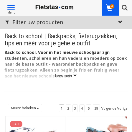
Toggle
0
Menu
navigation
Filter uw producten
Back to school | Backpacks, fietsrugzakken,
tips en méér voor je gehele outfit!
Back to school. Voor in het nieuwe schooljaar zijn
studenten, scholieren en hun vaders en moeders op zoek
naar de beste outfit - waaronder backpacks en gave
fietsrugzakken. Alleen zo begin je fris en fruitig weer
aan het nieuwe schoolseizoen!
Lees meer
Neem al je spullen handig en goed beschermd mee naar
school in één van deze rugtassen.
Bovendien vind je hier
allerlei fietskratten en fietsmanden: ook hierin kun je je
schoolspullen veilig vervoeren. Of je stopt zelfs je
nieuwe schoolrugzak erin!
Meest bekeken
1
2
3
4
5
28
Volgende Vorige
SALE
Naar Fiets en Kind