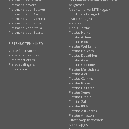
Fietsmand extra small
Dubbele fietstassen met smalle
Fietsmand covers
brugmaat
Fietsmand voor Batavus
Mountainbike/ MTB rugzak
Fietsmand voor Gazelle
Trekkingfiets rugzak
Fietsmand voor Cortina
Trailbike rugzak
Fietsmand voor Koga
Fietszak
Fietsmand voor Stella
Clarijs Fietstas
Fietsmand voor Sparta
Fietstas Hema
Fietstas Action
Fietstas Blokker
FIETSKRATTEN > INFO
Fietstas Wehkamp
Grote fietskratten
Fietstas Bol.com
Fietskrat afdekhoes
Fietstas Decathlon
Fietskrat stickers
Fietstas ANWB
Fietskrat slingers
Fietstas Coolblue
Fietsbakken
Fietstas Marktplaats
Fietstas Aldi
Fietstas Gamma
Fietstas Praxis
Fietstas Halfords
Fietstas Xenos
Fietstas Profile
Fietstas Zalando
Fietstas IKEA
Fietstas AliExpress
Fietstas Amazon
Uitverkoop fietstassen
Mondkapjes