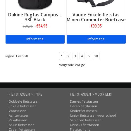
Dakine Rugtas Campus L
Vaude Enkele fietstas
33L Black
Mineo Commuter Briefcase
17 Black
€54,95
€99,95
€89,95
Informatie
Informatie
Pagina 1 van 28
1
2
3
4
5
28
Volgende Vorige
FIETSTASSEN > TYPE
FIETSTASSEN > VOOR ELK!
Dubbele fietstassen
Dames fietstassen
Enkele fietstassen
Heren fietstassen
Voortassen
Kinderfietstassen
Achtertassen
Junior fietstassen voor school
Pakaftassen
Senioren fietstassen
Stuur fietstassen
Uniseks fietstassen
Zadel fietstassen
Fietstas hond