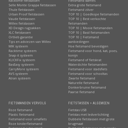
Racktime fietstassen
Fietsmand dames
Selle Monte Grappa fietstassen
Extra grote fietsmand
Thule fietstassen
Fietsmand zilver
Urban Proof fietstassen
TOP 10 | Goedkope fietsmanden
Vaude fietstassen
TOP 10 | Best verkochte
Willex fietstassen
fietsmanden
XD Design rugzakken
TOP 10 | Mooie fietsmanden
XLC fietstassen
TOP 10 | Basil fietsmanden
Ortlieb garantie
TOP 10 | Fietsmand
Tips en adviezen van Willex
aanbiedingen
MIK systeem
Hoe fietsmand bevestigen
Racktime systeem
Fietsmand voor hond, kat, poes,
Snap-it systeem
konijn
KLICKFix systeem
Fietsmand of fietskrat
BasEasy systeem
Waterdichte fietsmanden
CarryMore systeem
Fietsmand voor stadsfiets
AVS systeem
Fietsmand voor schooltas
Atran systeem
Zwarte fietsmand
Naturelle fietsmand
Donkerbruine fietsmand
Paarse fietsmand
FIETSMANDEN VERVOLG
FIETSTASSEN > ALGEMEEN
Roze fietsmand
Fietstas USB
Plastic fietsmand
Fietstas met ledverlichting
Fietsmand voor omafiets
Dubbele fietstassen met grote
Roze kinderfietsmand
brugmaat