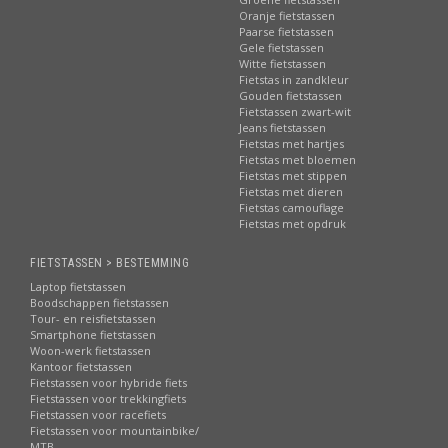
Oranje fietstassen
Paarse fietstassen
Gele fietstassen
Witte fietstassen
Fietstas in zandkleur
Gouden fietstassen
Fietstassen zwart-wit
Jeans fietstassen
Fietstas met hartjes
Fietstas met bloemen
Fietstas met stippen
Fietstas met dieren
Fietstas camouflage
Fietstas met opdruk
FIETSTASSEN > BESTEMMING
Laptop fietstassen
Boodschappen fietstassen
Tour- en reisfietstassen
Smartphone fietstassen
Woon-werk fietstassen
Kantoor fietstassen
Fietstassen voor hybride fiets
Fietstassen voor trekkingfiets
Fietstassen voor racefiets
Fietstassen voor mountainbike/
MTB