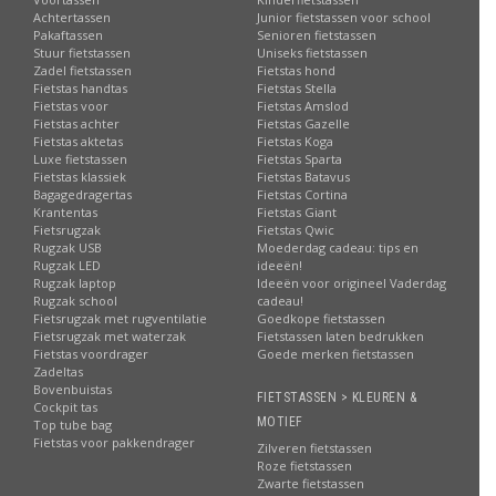
Achtertassen
Junior fietstassen voor school
Pakaftassen
Senioren fietstassen
Stuur fietstassen
Uniseks fietstassen
Zadel fietstassen
Fietstas hond
Fietstas handtas
Fietstas Stella
Fietstas voor
Fietstas Amslod
Fietstas achter
Fietstas Gazelle
Fietstas aktetas
Fietstas Koga
Luxe fietstassen
Fietstas Sparta
Fietstas klassiek
Fietstas Batavus
Bagagedragertas
Fietstas Cortina
Krantentas
Fietstas Giant
Fietsrugzak
Fietstas Qwic
Rugzak USB
Moederdag cadeau: tips en
Rugzak LED
ideeën!
Rugzak laptop
Ideeën voor origineel Vaderdag
Rugzak school
cadeau!
Fietsrugzak met rugventilatie
Goedkope fietstassen
Fietsrugzak met waterzak
Fietstassen laten bedrukken
Fietstas voordrager
Goede merken fietstassen
Zadeltas
Bovenbuistas
FIETSTASSEN > KLEUREN &
Cockpit tas
MOTIEF
Top tube bag
Fietstas voor pakkendrager
Zilveren fietstassen
Roze fietstassen
Zwarte fietstassen