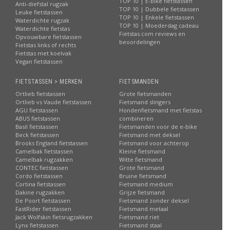
TOP 10 | E-bike fietstassen
Anti-diefstal rugzak
TOP 10 | Dubbele fietstassen
Leuke fietstassen
TOP 10 | Enkele fietstassen
Waterdichte rugzak
TOP 10 | Moederdag cadeau
Waterdichte fietstas
Fietstas.com reviews en
Opvouwbare fietstassen
beoordelingen
Fietstas links of rechts
Fietstas met koelvak
Vegan fietstassen
FIETSTASSEN > MERKEN
FIETSMANDEN
Ortlieb fietstassen
Grote fietsmanden
Ortlieb vs Vaude fietstassen
Fietsmand slingers
AGU fietstassen
Hondenfietsmand met fietstas
ABUS fietstassen
combineren
Basil fietstassen
Fietsmanden voor de e-bike
Beck fietstassen
Fietsmand met deksel
Brooks England fietstassen
Fietsmand voor achterop
Camelbak fietstassen
Kleine fietsmand
Camelbak rugzakken
Witte fietsmand
CONTEC fietstassen
Grote fietsmand
Cordo fietstassen
Bruine fietsmand
Cortina fietstassen
Fietsmand medium
Dakine rugzakken
Grijze fietsmand
De Poort fietstassen
Fietsmand zonder deksel
FastRider fietstassen
Fietsmand metaal
Jack Wolfskin fietsrugzakken
Fietsmand riet
Lynx fietstassen
Fietsmand staal