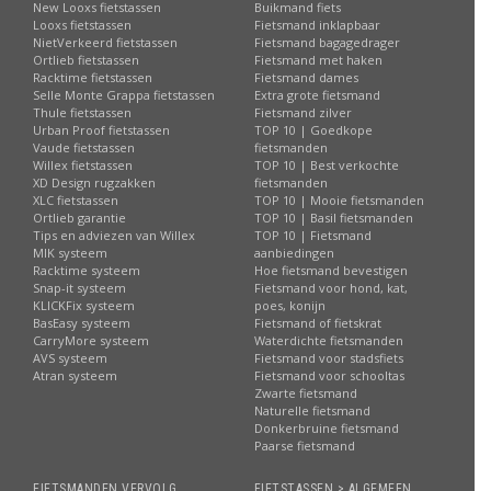
New Looxs fietstassen
Buikmand fiets
Looxs fietstassen
Fietsmand inklapbaar
NietVerkeerd fietstassen
Fietsmand bagagedrager
Ortlieb fietstassen
Fietsmand met haken
Racktime fietstassen
Fietsmand dames
Selle Monte Grappa fietstassen
Extra grote fietsmand
Thule fietstassen
Fietsmand zilver
Urban Proof fietstassen
TOP 10 | Goedkope
Vaude fietstassen
fietsmanden
Willex fietstassen
TOP 10 | Best verkochte
XD Design rugzakken
fietsmanden
XLC fietstassen
TOP 10 | Mooie fietsmanden
Ortlieb garantie
TOP 10 | Basil fietsmanden
Tips en adviezen van Willex
TOP 10 | Fietsmand
MIK systeem
aanbiedingen
Racktime systeem
Hoe fietsmand bevestigen
Snap-it systeem
Fietsmand voor hond, kat,
KLICKFix systeem
poes, konijn
BasEasy systeem
Fietsmand of fietskrat
CarryMore systeem
Waterdichte fietsmanden
AVS systeem
Fietsmand voor stadsfiets
Atran systeem
Fietsmand voor schooltas
Zwarte fietsmand
Naturelle fietsmand
Donkerbruine fietsmand
Paarse fietsmand
FIETSMANDEN VERVOLG
FIETSTASSEN > ALGEMEEN