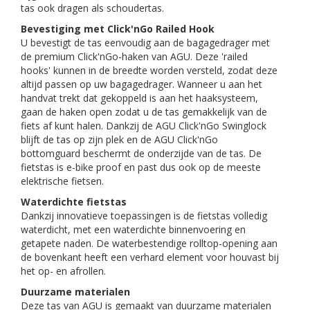
tas ook dragen als schoudertas.
Bevestiging met Click'nGo Railed Hook
U bevestigt de tas eenvoudig aan de bagagedrager met
de premium Click'nGo-haken van AGU. Deze 'railed
hooks' kunnen in de breedte worden versteld, zodat deze
altijd passen op uw bagagedrager. Wanneer u aan het
handvat trekt dat gekoppeld is aan het haaksysteem,
gaan de haken open zodat u de tas gemakkelijk van de
fiets af kunt halen. Dankzij de AGU Click'nGo Swinglock
blijft de tas op zijn plek en de AGU Click'nGo
bottomguard beschermt de onderzijde van de tas. De
fietstas is e-bike proof en past dus ook op de meeste
elektrische fietsen.
Waterdichte fietstas
Dankzij innovatieve toepassingen is de fietstas volledig
waterdicht, met een waterdichte binnenvoering en
getapete naden. De waterbestendige rolltop-opening aan
de bovenkant heeft een verhard element voor houvast bij
het op- en afrollen.
Duurzame materialen
Deze tas van AGU is gemaakt van duurzame materialen