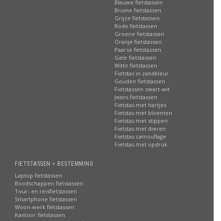
Blauwe fietstassen
Bruine fietstassen
Grijze fietstassen
Rode fietstassen
Groene fietstassen
Oranje fietstassen
Paarse fietstassen
Gele fietstassen
Witte fietstassen
Fietstas in zandkleur
Gouden fietstassen
Fietstassen zwart-wit
Jeans fietstassen
Fietstas met hartjes
Fietstas met bloemen
Fietstas met stippen
Fietstas met dieren
Fietstas camouflage
Fietstas met opdruk
FIETSTASSEN > BESTEMMING
Laptop fietstassen
Boodschappen fietstassen
Tour- en reisfietstassen
Smartphone fietstassen
Woon-werk fietstassen
Kantoor fietstassen