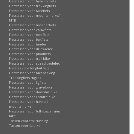
Fietstassen voor hybride fiets
Fietstassen voor trekkingfiets
Fietstassen voor racefiets
Fietstassen voor mountainbike/
MTB
Fietstassen voor moederfiets
Fietstassen voor vouwfiets
Fietstassen voor toerfiets
Fietstassen voor bakfiets
Fietstassen voor tandem
Fietstassen voor driewieler
Fietstassen voor plooifiets
Fietstassen voor trail bike
Fietstassen voor speed pedelec
Fietstas voor longtail fiets
Fietstassen voor bikepacking
Trekkingfiets rugzak
Fietstassen voor ligfiets
Fietstassen voor gravelbike
Fietstassen voor downhill bike
Fietstassen voor Enduro bike
Fietstassen voor hardtail
mountainbike
Fietstassen voor full-suspension
bike
Tassen voor trailrunning
Tassen voor fatbike