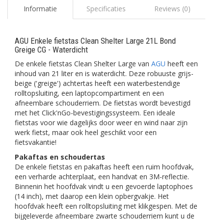
Informatie
Specificaties
Reviews (0)
AGU Enkele fietstas Clean Shelter Large 21L Bond
Greige CG - Waterdicht
De enkele fietstas Clean Shelter Large van
AGU
heeft een
inhoud van 21 liter en is waterdicht. Deze robuuste grijs-
beige ('greige') achtertas heeft een waterbestendige
rolltopsluiting, een laptopcompartiment en een
afneembare schouderriem. De fietstas wordt bevestigd
met het Click'nGo-bevestigingssysteem. Een ideale
fietstas voor wie dagelijks door weer en wind naar zijn
werk fietst, maar ook heel geschikt voor een
fietsvakantie!
Pakaftas en schoudertas
De enkele fietstas en pakaftas heeft een ruim hoofdvak,
een verharde achterplaat, een handvat en 3M-reflectie.
Binnenin het hoofdvak vindt u een gevoerde laptophoes
(14 inch), met daarop een klein opbergvakje. Het
hoofdvak heeft een rolltopsluiting met klikgespen. Met de
bijgeleverde afneembare zwarte schouderriem kunt u de