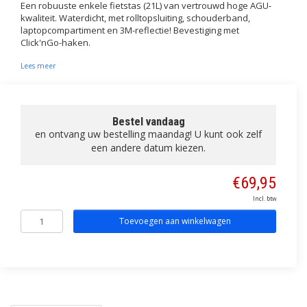
Een robuuste enkele fietstas (21L) van vertrouwd hoge AGU-
kwaliteit. Waterdicht, met rolltopsluiting, schouderband,
laptopcompartiment en 3M-reflectie! Bevestiging met
Click'nGo-haken.
Lees meer
Bestel vandaag
en ontvang uw bestelling maandag! U kunt ook zelf
een andere datum kiezen.
€69,95
Incl. btw
Toevoegen aan winkelwagen