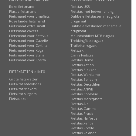
Roze fietsmand
Fietstas USB
Plastic fietsmand
Fietstas met ledverlichting
Fietsmand voor omafiets
Dubbele fietstassen met grote
Roze kinderfietsmand
brugmaat
Fietsmand extra small
Dubbele fietstassen met smalle
Fietsmand covers
brugmaat
Fietsmand voor Batavus
Mountainbike/ MTB rugzak
Fietsmand voor Gazelle
Trekkingfiets rugzak
Fietsmand voor Cortina
Trailbike rugzak
Fietsmand voor Koga
Fietszak
Fietsmand voor Stella
Clarijs Fietstas
Fietsmand voor Sparta
Fietstas Hema
Fietstas Action
Fietstas Blokker
FIETSKRATTEN > INFO
Fietstas Wehkamp
Grote fietskratten
Fietstas Bol.com
Fietskrat afdekhoes
Fietstas Decathlon
Fietskrat stickers
Fietstas ANWB
Fietskrat slingers
Fietstas Coolblue
Fietsbakken
Fietstas Marktplaats
Fietstas Aldi
Fietstas Gamma
Fietstas Praxis
Fietstas Halfords
Fietstas Xenos
Fietstas Profile
Fietstas Zalando