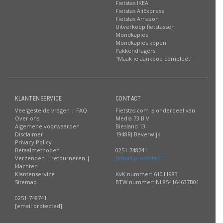
Fietstas IKEA
Fietstas AliExpress
Fietstas Amazon
Uitverkoop fietstassen
Mondkapjes
Mondkapjes kopen
Pakkendragers
"Maak je aankoop compleet"
KLANTENSERVICE
CONTACT
Veelgestelde vragen | FAQ
Fietstas.com is onderdeel van
Over ons
Media 73 B.V.
Algemene voorwaarden
Biesland 13
Disclaimer
1948RJ Beverwijk
Privacy Policy
Betaalmethoden
0251-748741
Verzenden | retourneren |
[email protected]
klachten
Klantenservice
KvK nummer: 61011983
Sitemap
BTW nummer: NL854164637B01
0251-748741
[email protected]