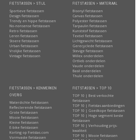
FIETSTASSEN > STIJL
FIETSTASSEN > MATERIAAL
Sportieve fietstassen
Bisonyl fietstassen
Design fietstassen
Canvas fietstassen
Trendy en hippe fietstassen
Polyester fietstassen
No-nonsense fietstassen
Tarpaulin fietstassen
Retro fietstassen
Kunststof fietstassen
Leren fietstassen
Textiel fietstassen
Stoere fietstassen
Lichtgewicht fietstassen
Urban fietstassen
Gerecyclede fietstassen
Vrolijke fietstassen
Stevige fietstassen
Vintage fietstassen
Willex onderdelen
Ortlieb onderdelen
Vaude onderdelen
Basil onderdelen
Thule onderdelen
FIETSTASSEN > KENMERKEN
FIETSTASSEN > TOP 10
OVERIG
TOP 10 | Best verkochte
fietstassen
Waterdichte fietstassen
TOP 10 | Fietstas aanbiedingen
Reflecterende fietstassen
TOP 10 | Goedkope fietstassen
Grote fietstassen
TOP 10 | Hoge segment beste
Mooie fietstassen
fietstassen
Kleine fietstassen
TOP 10 | Verhouding prijs-
E-bike fietstassen
kwaliteit
Korting op Fietstas.com
TOP 10 | Mooie fietstassen
Vormvaste fietstassen