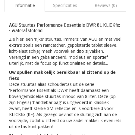
Informatie
Specificaties
Reviews (0)
AGU Stuurtas Performance Essentials DWR 8L KLICKfix
- waterafstotend
Zie hier: een 'rijke' stuurtas. Immers: van AGU en met veel
extra's zoals een raincatcher, gepolsterde tablet sleeve,
licht-elastisch(e) mesh voorvak en dito zijvakken.
Verenigd in een gebalanceerd, modieus en sportief
uiterlijk, met de focus op functionaliteit en details...
Uw spullen makkelijk bereikbaar al zittend op de
fiets
Deze stuurtas alias schoudertas uit de serie
'Performance Essentials DWR' heeft daarnaast een
bovengemiddelde stuurtas-inhoud van 8 liter. Deze (op
zijn Engels) 'handlebar bag' is uitgevoerd in klassiek
zwart, heeft sterke 3M-reflectie én is voorbereid voor
KLICKfix (KF). Als gezegd bevindt de sluiting zich aan de
voorzijde, zodat u zittend op uw zadel makkelijk even iets
uit de tas kunt pakken!