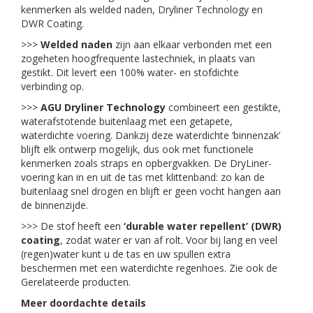
kenmerken als welded naden, Dryliner Technology en
DWR Coating.
>>>
Welded naden
zijn aan elkaar verbonden met een
zogeheten hoogfrequente lastechniek, in plaats van
gestikt. Dit levert een 100% water- en stofdichte
verbinding op.
>>>
AGU Dryliner Technology
combineert een gestikte,
waterafstotende buitenlaag met een getapete,
waterdichte voering. Dankzij deze waterdichte ‘binnenzak’
blijft elk ontwerp mogelijk, dus ook met functionele
kenmerken zoals straps en opbergvakken. De DryLiner-
voering kan in en uit de tas met klittenband: zo kan de
buitenlaag snel drogen en blijft er geen vocht hangen aan
de binnenzijde.
>>> De stof heeft een
‘durable water repellent’ (DWR)
coating
, zodat water er van af rolt. Voor bij lang en veel
(regen)water kunt u de tas en uw spullen extra
beschermen met een waterdichte regenhoes. Zie ook de
Gerelateerde producten.
Meer doordachte details