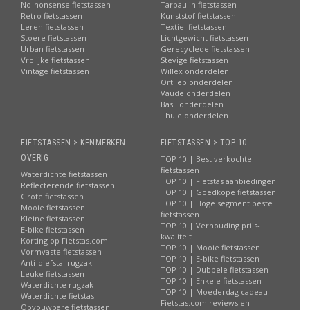
No-nonsense fietstassen
Tarpaulin fietstassen
Retro fietstassen
Kunststof fietstassen
Leren fietstassen
Textiel fietstassen
Stoere fietstassen
Lichtgewicht fietstassen
Urban fietstassen
Gerecyclede fietstassen
Vrolijke fietstassen
Stevige fietstassen
Vintage fietstassen
Willex onderdelen
Ortlieb onderdelen
Vaude onderdelen
Basil onderdelen
Thule onderdelen
FIETSTASSEN > KENMERKEN
FIETSTASSEN > TOP 10
OVERIG
TOP 10 | Best verkochte
fietstassen
Waterdichte fietstassen
TOP 10 | Fietstas aanbiedingen
Reflecterende fietstassen
TOP 10 | Goedkope fietstassen
Grote fietstassen
TOP 10 | Hoge segment beste
Mooie fietstassen
fietstassen
Kleine fietstassen
TOP 10 | Verhouding prijs-
E-bike fietstassen
kwaliteit
Korting op Fietstas.com
TOP 10 | Mooie fietstassen
Vormvaste fietstassen
TOP 10 | E-bike fietstassen
Anti-diefstal rugzak
TOP 10 | Dubbele fietstassen
Leuke fietstassen
TOP 10 | Enkele fietstassen
Waterdichte rugzak
TOP 10 | Moederdag cadeau
Waterdichte fietstas
Fietstas.com reviews en
Opvouwbare fietstassen