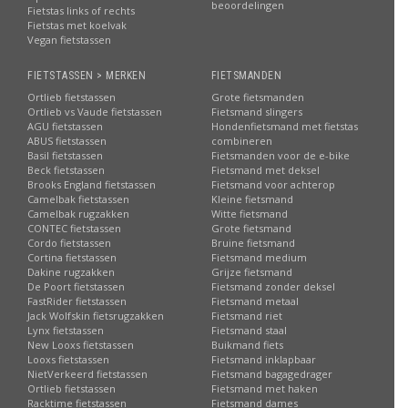
beoordelingen
Fietstas links of rechts
Fietstas met koelvak
Vegan fietstassen
FIETSTASSEN > MERKEN
FIETSMANDEN
Ortlieb fietstassen
Grote fietsmanden
Ortlieb vs Vaude fietstassen
Fietsmand slingers
AGU fietstassen
Hondenfietsmand met fietstas
ABUS fietstassen
combineren
Basil fietstassen
Fietsmanden voor de e-bike
Beck fietstassen
Fietsmand met deksel
Brooks England fietstassen
Fietsmand voor achterop
Camelbak fietstassen
Kleine fietsmand
Camelbak rugzakken
Witte fietsmand
CONTEC fietstassen
Grote fietsmand
Cordo fietstassen
Bruine fietsmand
Cortina fietstassen
Fietsmand medium
Dakine rugzakken
Grijze fietsmand
De Poort fietstassen
Fietsmand zonder deksel
FastRider fietstassen
Fietsmand metaal
Jack Wolfskin fietsrugzakken
Fietsmand riet
Lynx fietstassen
Fietsmand staal
New Looxs fietstassen
Buikmand fiets
Looxs fietstassen
Fietsmand inklapbaar
NietVerkeerd fietstassen
Fietsmand bagagedrager
Ortlieb fietstassen
Fietsmand met haken
Racktime fietstassen
Fietsmand dames