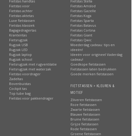
Fietstas handtas
Fietstas Stella
Fietstas voor
Fietstas Amslod
Fietstas achter
Fietstas Gazelle
Fietstas aktetas
Fietstas Koga
Luxe fietstassen
Fietstas Sparta
Fietstas klassiek
Fietstas Batavus
Bagagedragertas
Fietstas Cortina
Krantentas
Fietstas Giant
Fietsrugzak
Fietstas Qwic
Rugzak USB
Moederdag cadeau: tips en
Rugzak LED
ideeën!
Rugzak laptop
Ideeën voor origineel Vaderdag
Rugzak school
cadeau!
Fietsrugzak met rugventilatie
Goedkope fietstassen
Fietsrugzak met waterzak
Fietstassen laten bedrukken
Fietstas voordrager
Goede merken fietstassen
Zadeltas
Bovenbuistas
FIETSTASSEN > KLEUREN &
Cockpit tas
MOTIEF
Top tube bag
Fietstas voor pakkendrager
Zilveren fietstassen
Roze fietstassen
Zwarte fietstassen
Blauwe fietstassen
Bruine fietstassen
Grijze fietstassen
Rode fietstassen
Groene fietstassen