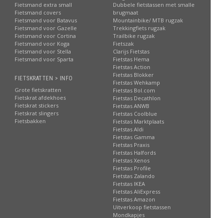
Fietsmand extra small
Dubbele fietstassen met smalle
Fietsmand covers
brugmaat
Fietsmand voor Batavus
Mountainbike/ MTB rugzak
Fietsmand voor Gazelle
Trekkingfiets rugzak
Fietsmand voor Cortina
Trailbike rugzak
Fietsmand voor Koga
Fietszak
Fietsmand voor Stella
Clarijs Fietstas
Fietsmand voor Sparta
Fietstas Hema
Fietstas Action
Fietstas Blokker
FIETSKRATTEN > INFO
Fietstas Wehkamp
Grote fietskratten
Fietstas Bol.com
Fietskrat afdekhoes
Fietstas Decathlon
Fietskrat stickers
Fietstas ANWB
Fietskrat slingers
Fietstas Coolblue
Fietsbakken
Fietstas Marktplaats
Fietstas Aldi
Fietstas Gamma
Fietstas Praxis
Fietstas Halfords
Fietstas Xenos
Fietstas Profile
Fietstas Zalando
Fietstas IKEA
Fietstas AliExpress
Fietstas Amazon
Uitverkoop fietstassen
Mondkapjes