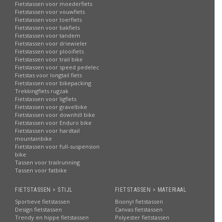
Fietstassen voor moederfiets
Fietstassen voor vouwfiets
Fietstassen voor toerfiets
Fietstassen voor bakfiets
Fietstassen voor tandem
Fietstassen voor driewieler
Fietstassen voor plooifiets
Fietstassen voor trail bike
Fietstassen voor speed pedelec
Fietstas voor longtail fiets
Fietstassen voor bikepacking
Trekkingfiets rugzak
Fietstassen voor ligfiets
Fietstassen voor gravelbike
Fietstassen voor downhill bike
Fietstassen voor Enduro bike
Fietstassen voor hardtail
mountainbike
Fietstassen voor full-suspension
bike
Tassen voor trailrunning
Tassen voor fatbike
FIETSTASSEN > STIJL
FIETSTASSEN > MATERIAAL
Sportieve fietstassen
Bisonyl fietstassen
Design fietstassen
Canvas fietstassen
Trendy en hippe fietstassen
Polyester fietstassen