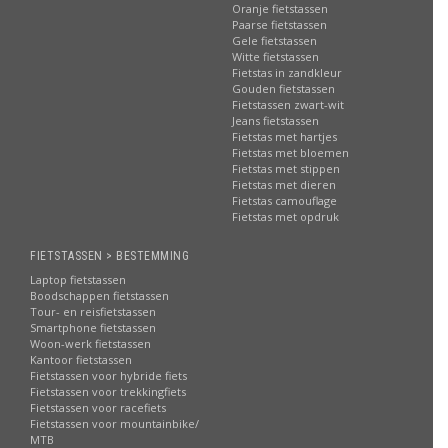
Oranje fietstassen
Paarse fietstassen
Gele fietstassen
Witte fietstassen
Fietstas in zandkleur
Gouden fietstassen
Fietstassen zwart-wit
Jeans fietstassen
Fietstas met hartjes
Fietstas met bloemen
Fietstas met stippen
Fietstas met dieren
Fietstas camouflage
Fietstas met opdruk
FIETSTASSEN > BESTEMMING
Laptop fietstassen
Boodschappen fietstassen
Tour- en reisfietstassen
Smartphone fietstassen
Woon-werk fietstassen
Kantoor fietstassen
Fietstassen voor hybride fiets
Fietstassen voor trekkingfiets
Fietstassen voor racefiets
Fietstassen voor mountainbike/
MTB