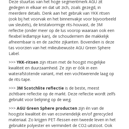
Deze stuurtas van het hoge segmentmerk AGU zit
gedegen in elkaar en dat uit zich, zoals gezegd, in
meerdere details. Denk aan het gebruik van YKK ritsen
(ook bij het voorvak en het binnenvakje voor bijvoorbeeld
uw sleutels), de kristalvormige rits-houvast, de 3M
reflectie (onder meer op de lus voorop waaraan ook een
flexibel ledlampje kan), de schouderriem die makkelijk
afneembaar is en de zachte zijkanten. Bovendien is deze
tas voorzien van het milieubewuste AGU Green Sphere
Label.
>>>
YKK-ritsen
zijn ritsen met de hoogst mogelijke
kwaliteit en duurzaamheid. Ze zijn er óók in een
waterafstotende variant, met een vochtwerende laag op
de rits-tape.
>>>
3M Scotchlite reflectie
is de beste, meest
zichtbare reflectie op de markt. Deze reflectie wordt zelfs
gebruikt voor belijning op de weg.
>>>
AGU Green Sphere producten
zijn én van de
hoogste kwaliteit én van ecovriendelijk en/of gerecycled
materiaal. Zo krijgen PET-flessen een tweede leven in het
gebruikte polyester en vermindert de CO2-uitstoot. Ook