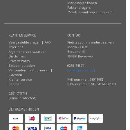
Mondkapjes kopen
Pakkendragers
"Maak je aankoop compleet"
KLANTENSERVICE
CONTACT
Veelgestelde vragen | FAQ
Fietstas.com is onderdeel van
Over ons
Media 73 B.V.
Algemene voorwaarden
Biesland 13
Disclaimer
1948RJ Beverwijk
Privacy Policy
Betaalmethoden
0251-748741
Verzenden | retourneren |
[email protected]
klachten
Klantenservice
KvK nummer: 61011983
Sitemap
BTW nummer: NL854164637B01
0251-748741
[email protected]
BETAALMETHODEN