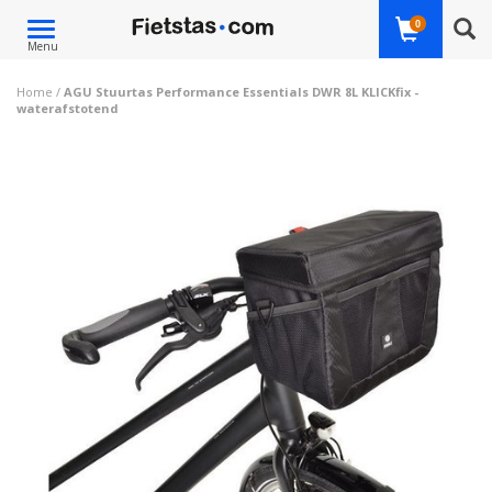
Toggle
0
Menu
navigation
Home
/
AGU Stuurtas Performance Essentials DWR 8L KLICKfix -
waterafstotend