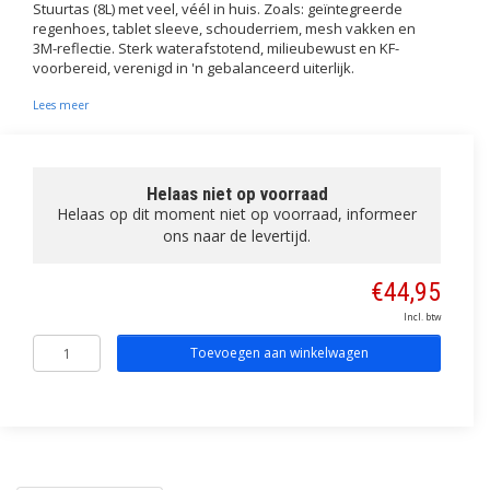
Stuurtas (8L) met veel, véél in huis. Zoals: geïntegreerde
regenhoes, tablet sleeve, schouderriem, mesh vakken en
3M-reflectie. Sterk waterafstotend, milieubewust en KF-
voorbereid, verenigd in 'n gebalanceerd uiterlijk.
Lees meer
Helaas niet op voorraad
Helaas op dit moment niet op voorraad, informeer
ons naar de levertijd.
€44,95
Incl. btw
Toevoegen aan winkelwagen