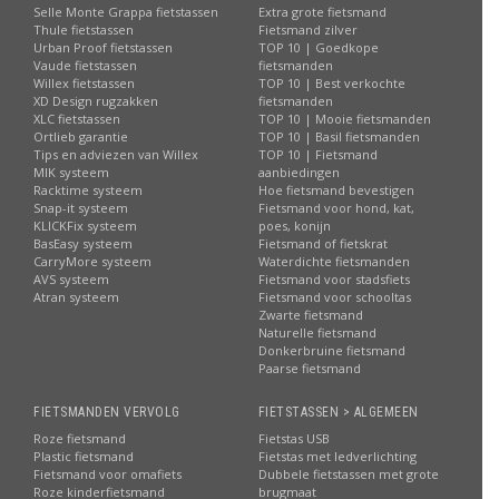
Selle Monte Grappa fietstassen
Extra grote fietsmand
Thule fietstassen
Fietsmand zilver
Urban Proof fietstassen
TOP 10 | Goedkope
Vaude fietstassen
fietsmanden
Willex fietstassen
TOP 10 | Best verkochte
XD Design rugzakken
fietsmanden
XLC fietstassen
TOP 10 | Mooie fietsmanden
Ortlieb garantie
TOP 10 | Basil fietsmanden
Tips en adviezen van Willex
TOP 10 | Fietsmand
MIK systeem
aanbiedingen
Racktime systeem
Hoe fietsmand bevestigen
Snap-it systeem
Fietsmand voor hond, kat,
KLICKFix systeem
poes, konijn
BasEasy systeem
Fietsmand of fietskrat
CarryMore systeem
Waterdichte fietsmanden
AVS systeem
Fietsmand voor stadsfiets
Atran systeem
Fietsmand voor schooltas
Zwarte fietsmand
Naturelle fietsmand
Donkerbruine fietsmand
Paarse fietsmand
FIETSMANDEN VERVOLG
FIETSTASSEN > ALGEMEEN
Roze fietsmand
Fietstas USB
Plastic fietsmand
Fietstas met ledverlichting
Fietsmand voor omafiets
Dubbele fietstassen met grote
Roze kinderfietsmand
brugmaat