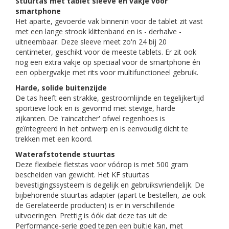
Stuurtas met tablet sleeve én vakje voor
smartphone
Het aparte, gevoerde vak binnenin voor de tablet zit vast
met een lange strook klittenband en is - derhalve -
uitneembaar. Deze sleeve meet zo'n 24 bij 20
centimeter, geschikt voor de meeste tablets. Er zit ook
nog een extra vakje op speciaal voor de smartphone én
een opbergvakje met rits voor multifunctioneel gebruik.
Harde, solide buitenzijde
De tas heeft een strakke, gestroomlijnde en tegelijkertijd
sportieve look en is gevormd met stevige, harde
zijkanten. De 'raincatcher' ofwel regenhoes is
geïntegreerd in het ontwerp en is eenvoudig dicht te
trekken met een koord.
Waterafstotende stuurtas
Deze flexibele fietstas voor vóórop is met 500 gram
bescheiden van gewicht. Het KF stuurtas
bevestigingssysteem is degelijk en gebruiksvriendelijk. De
bijbehorende stuurtas adapter (apart te bestellen, zie ook
de Gerelateerde producten) is er in verschillende
uitvoeringen. Prettig is óók dat deze tas uit de
Performance-serie goed tegen een buitje kan, met