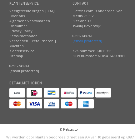
KLANTENSERVICE
CONTACT
Veelgestelde vragen | FAQ
Fietstas.com is onderdeel van
Over ons
Media 73 B.V.
Algemene voorwaarden
Biesland 13
Disclaimer
1948RJ Beverwijk
Privacy Policy
Betaalmethoden
0251-748741
Verzenden | retourneren |
[email protected]
klachten
Klantenservice
KvK nummer: 61011983
Sitemap
BTW nummer: NL854164637B01
0251-748741
[email protected]
BETAALMETHODEN
© Fietstas.com
Wij worden door klanten beoordeeld met een
9,4
van
10
gebaseerd op
6087