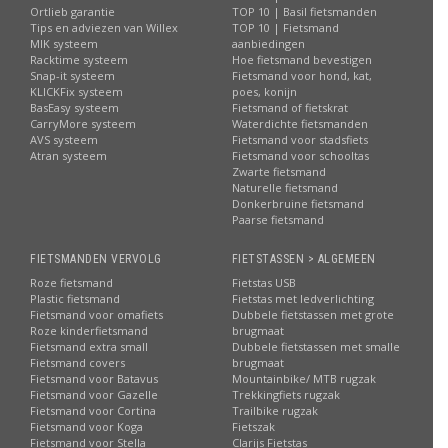
Ortlieb garantie
TOP 10 | Basil fietsmanden
Tips en adviezen van Willex
TOP 10 | Fietsmand
MIK systeem
aanbiedingen
Racktime systeem
Hoe fietsmand bevestigen
Snap-it systeem
Fietsmand voor hond, kat,
KLICKFix systeem
poes, konijn
BasEasy systeem
Fietsmand of fietskrat
CarryMore systeem
Waterdichte fietsmanden
AVS systeem
Fietsmand voor stadsfiets
Atran systeem
Fietsmand voor schooltas
Zwarte fietsmand
Naturelle fietsmand
Donkerbruine fietsmand
Paarse fietsmand
FIETSMANDEN VERVOLG
FIETSTASSEN > ALGEMEEN
Roze fietsmand
Fietstas USB
Plastic fietsmand
Fietstas met ledverlichting
Fietsmand voor omafiets
Dubbele fietstassen met grote
Roze kinderfietsmand
brugmaat
Fietsmand extra small
Dubbele fietstassen met smalle
Fietsmand covers
brugmaat
Fietsmand voor Batavus
Mountainbike/ MTB rugzak
Fietsmand voor Gazelle
Trekkingfiets rugzak
Fietsmand voor Cortina
Trailbike rugzak
Fietsmand voor Koga
Fietszak
Fietsmand voor Stella
Clarijs Fietstas