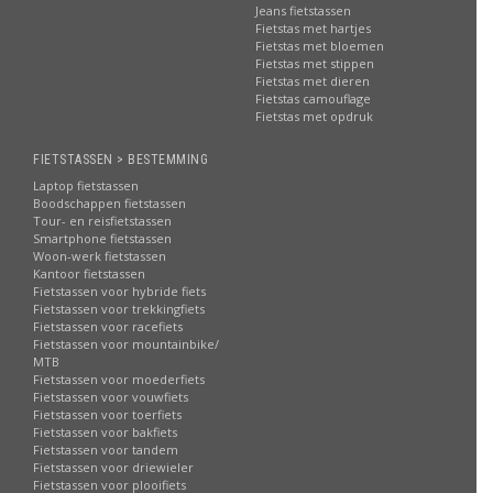
Jeans fietstassen
Fietstas met hartjes
Fietstas met bloemen
Fietstas met stippen
Fietstas met dieren
Fietstas camouflage
Fietstas met opdruk
FIETSTASSEN > BESTEMMING
Laptop fietstassen
Boodschappen fietstassen
Tour- en reisfietstassen
Smartphone fietstassen
Woon-werk fietstassen
Kantoor fietstassen
Fietstassen voor hybride fiets
Fietstassen voor trekkingfiets
Fietstassen voor racefiets
Fietstassen voor mountainbike/
MTB
Fietstassen voor moederfiets
Fietstassen voor vouwfiets
Fietstassen voor toerfiets
Fietstassen voor bakfiets
Fietstassen voor tandem
Fietstassen voor driewieler
Fietstassen voor plooifiets