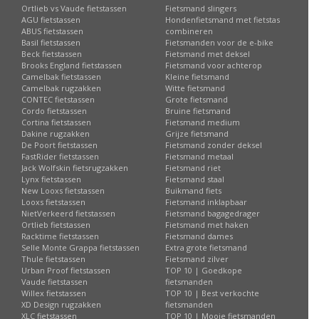
Ortlieb vs Vaude fietstassen
Fietsmand slingers
AGU fietstassen
Hondenfietsmand met fietstas
ABUS fietstassen
combineren
Basil fietstassen
Fietsmanden voor de e-bike
Beck fietstassen
Fietsmand met deksel
Brooks England fietstassen
Fietsmand voor achterop
Camelbak fietstassen
Kleine fietsmand
Camelbak rugzakken
Witte fietsmand
CONTEC fietstassen
Grote fietsmand
Cordo fietstassen
Bruine fietsmand
Cortina fietstassen
Fietsmand medium
Dakine rugzakken
Grijze fietsmand
De Poort fietstassen
Fietsmand zonder deksel
FastRider fietstassen
Fietsmand metaal
Jack Wolfskin fietsrugzakken
Fietsmand riet
Lynx fietstassen
Fietsmand staal
New Looxs fietstassen
Buikmand fiets
Looxs fietstassen
Fietsmand inklapbaar
NietVerkeerd fietstassen
Fietsmand bagagedrager
Ortlieb fietstassen
Fietsmand met haken
Racktime fietstassen
Fietsmand dames
Selle Monte Grappa fietstassen
Extra grote fietsmand
Thule fietstassen
Fietsmand zilver
Urban Proof fietstassen
TOP 10 | Goedkope
Vaude fietstassen
fietsmanden
Willex fietstassen
TOP 10 | Best verkochte
XD Design rugzakken
fietsmanden
XLC fietstassen
TOP 10 | Mooie fietsmanden