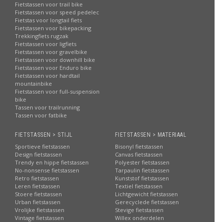
Fietstassen voor trail bike
Fietstassen voor speed pedelec
Fietstas voor longtail fiets
Fietstassen voor bikepacking
Trekkingfiets rugzak
Fietstassen voor ligfiets
Fietstassen voor gravelbike
Fietstassen voor downhill bike
Fietstassen voor Enduro bike
Fietstassen voor hardtail
mountainbike
Fietstassen voor full-suspension
bike
Tassen voor trailrunning
Tassen voor fatbike
FIETSTASSEN > STIJL
FIETSTASSEN > MATERIAAL
Sportieve fietstassen
Bisonyl fietstassen
Design fietstassen
Canvas fietstassen
Trendy en hippe fietstassen
Polyester fietstassen
No-nonsense fietstassen
Tarpaulin fietstassen
Retro fietstassen
Kunststof fietstassen
Leren fietstassen
Textiel fietstassen
Stoere fietstassen
Lichtgewicht fietstassen
Urban fietstassen
Gerecyclede fietstassen
Vrolijke fietstassen
Stevige fietstassen
Vintage fietstassen
Willex onderdelen