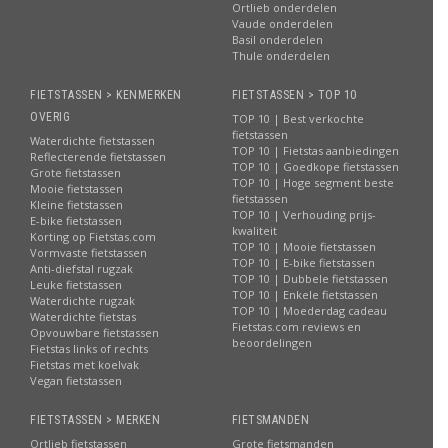
Ortlieb onderdelen
Vaude onderdelen
Basil onderdelen
Thule onderdelen
FIETSTASSEN > KENMERKEN
FIETSTASSEN > TOP 10
OVERIG
TOP 10 | Best verkochte
fietstassen
Waterdichte fietstassen
TOP 10 | Fietstas aanbiedingen
Reflecterende fietstassen
TOP 10 | Goedkope fietstassen
Grote fietstassen
TOP 10 | Hoge segment beste
Mooie fietstassen
fietstassen
Kleine fietstassen
TOP 10 | Verhouding prijs-
E-bike fietstassen
kwaliteit
Korting op Fietstas.com
TOP 10 | Mooie fietstassen
Vormvaste fietstassen
TOP 10 | E-bike fietstassen
Anti-diefstal rugzak
TOP 10 | Dubbele fietstassen
Leuke fietstassen
TOP 10 | Enkele fietstassen
Waterdichte rugzak
TOP 10 | Moederdag cadeau
Waterdichte fietstas
Fietstas.com reviews en
Opvouwbare fietstassen
beoordelingen
Fietstas links of rechts
Fietstas met koelvak
Vegan fietstassen
FIETSTASSEN > MERKEN
FIETSMANDEN
Ortlieb fietstassen
Grote fietsmanden