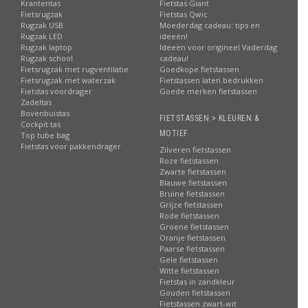
Krantentas
Fietstas Giant
Fietsrugzak
Fietstas Qwic
Rugzak USB
Moederdag cadeau: tips en
Rugzak LED
ideeën!
Rugzak laptop
Ideeën voor origineel Vaderdag
Rugzak school
cadeau!
Fietsrugzak met rugventilatie
Goedkope fietstassen
Fietsrugzak met waterzak
Fietstassen laten bedrukken
Fietstas voordrager
Goede merken fietstassen
Zadeltas
Bovenbuistas
FIETSTASSEN > KLEUREN &
Cockpit tas
MOTIEF
Top tube bag
Fietstas voor pakkendrager
Zilveren fietstassen
Roze fietstassen
Zwarte fietstassen
Blauwe fietstassen
Bruine fietstassen
Grijze fietstassen
Rode fietstassen
Groene fietstassen
Oranje fietstassen
Paarse fietstassen
Gele fietstassen
Witte fietstassen
Fietstas in zandkleur
Gouden fietstassen
Fietstassen zwart-wit