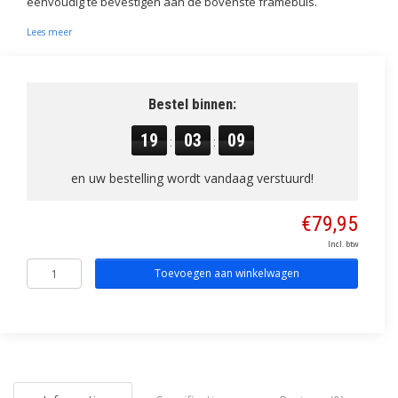
eenvoudig te bevestigen aan de bovenste framebuis.
Lees meer
Bestel binnen:
19
03
08
:
:
en uw bestelling wordt vandaag verstuurd!
€79,95
Incl. btw
Toevoegen aan winkelwagen