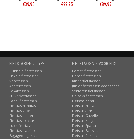
ack Top
Handlebar-pack
Frame-pack
Medium 4L
,95
€99,95
€89,95
€54,95
 0,7L
9,5L Sustained
Large 5,5L
Ground Coffee
ed Grey
Grey
Sustained Grey
matie
Informatie
Informatie
Informatie
FIETSTASSEN > TYPE
FIETSTASSEN > VOOR ELK!
Dubbele fietstassen
Dames fietstassen
Enkele fietstassen
Heren fietstassen
Voortassen
Kinderfietstassen
Achtertassen
Junior fietstassen voor school
Pakaftassen
Senioren fietstassen
Stuur fietstassen
Uniseks fietstassen
Zadel fietstassen
Fietstas hond
Fietstas handtas
Fietstas Stella
Fietstas voor
Fietstas Amslod
Fietstas achter
Fietstas Gazelle
Fietstas aktetas
Fietstas Koga
Luxe fietstassen
Fietstas Sparta
Fietstas klassiek
Fietstas Batavus
Bagagedragertas
Fietstas Cortina