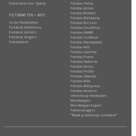
Fietsmand voor Sparta
Fietstas Hema
Fietstas Action
Fietstas Blokker
FIETSKRATTEN > INFO
Fietstas Wehkamp
Grote fietskratten
Fietstas Bol.com
Fietskrat afdekhoes
Fietstas Decathlon
Fietskrat stickers
Fietstas ANWB
Fietskrat slingers
Fietstas Coolblue
Fietsbakken
Fietstas Marktplaats
Fietstas Aldi
Fietstas Gamma
Fietstas Praxis
Fietstas Halfords
Fietstas Xenos
Fietstas Profile
Fietstas Zalando
Fietstas IKEA
Fietstas AliExpress
Fietstas Amazon
Uitverkoop fietstassen
Mondkapjes
Mondkapjes kopen
Pakkendragers
"Maak je aankoop compleet"