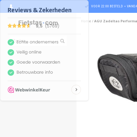
VOOR 22:00 BESTELD = VAN
Home
/
AGU Zadeltas Performan
ghost
ghost
ghost
ghost