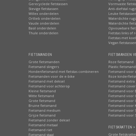
Gerecyclede fietstassen
Vormvaste fietst
Stevige fietstassen
Anti-diefstal rug
Willex onderdelen
Leuke fietstasse
Ortlieb onderdelen
Waterdichte rug
Vaude onderdelen
Waterdichte fiets
Basil onderdelen
Opvouwbare fiet
Thule onderdelen
Fietstas links of 
Fietstas met koe
Vegan fietstasse
FIETSMANDEN
FIETSMANDEN V
Grote fietsmanden
Roze fietsmand
Fietsmand slingers
Plastic fietsmand
Hondenfietsmand met fietstas combineren
Fietsmand voor 
Fietsmanden voor de e-bike
Roze kinderfiet
Fietsmand met deksel
Fietsmand extra 
Fietsmand voor achterop
Fietsmand cover
Kleine fietsmand
Fietsmand voor 
Witte fietsmand
Fietsmand voor 
Grote fietsmand
Fietsmand voor 
Bruine fietsmand
Fietsmand voor 
Fietsmand medium
Fietsmand voor S
Grijze fietsmand
Fietsmand voor 
Fietsmand zonder deksel
Fietsmand metaal
FIETSKRATTEN >
Fietsmand riet
Grote fietskratte
Fietsmand staal