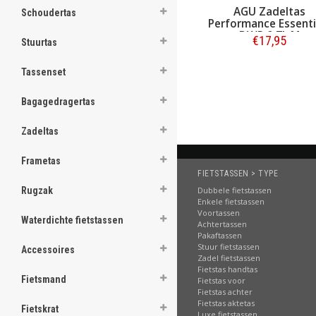
.
AGU Zadeltas
Schoudertas
Performance Essenti
DWR 0,7L M
€17,95
Stuurtas
.
Bestellen
Tassenset
.
.
Bagagedragertas
.
.
.
Zadeltas
.
.
.
Frametas
FIETSTASSEN > TYPE
Dubbele fietstassen
Rugzak
[email protected]
Enkele fietstassen
Voortassen
Waterdichte fietstassen
Achtertassen
Pakaftassen
Stuur fietstassen
Accessoires
Zadel fietstassen
Fietstas handtas
Fietsmand
Fietstas voor
Fietstas achter
Fietstas aktetas
Fietskrat
Luxe fietstassen