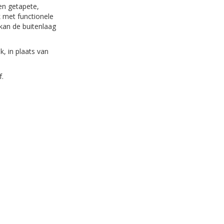
en getapete,
k met functionele
kan de buitenlaag
, in plaats van
f.