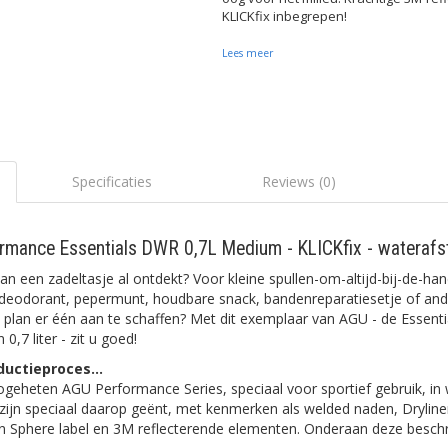
KLICKfix inbegrepen!
Lees meer
Specificaties
Reviews (0)
rmance Essentials DWR 0,7L Medium - KLICKfix - waterafs
an een zadeltasje al ontdekt? Voor kleine spullen-om-altijd-bij-de-ha
 deodorant, pepermunt, houdbare snack, bandenreparatiesetje of ande
an plan er één aan te schaffen? Met dit exemplaar van AGU - de Essen
,7 liter - zit u goed!
uctieproces...
zogeheten AGU Performance Series, speciaal voor sportief gebruik, in
zijn speciaal daarop geënt, met kenmerken als welded naden, Dryline
 Sphere label en 3M reflecterende elementen. Onderaan deze beschri