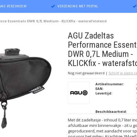
DAAG VERZONDEN!
VERZENDING MET POSTNL
ce Essentials DWR 0,7L Medium - KLICKfix - waterafstotend
AGU Zadeltas
Performance Essent
DWR 0,7L Medium -
KLICKfix - waterafst
Nog niet gewaardeerd
|
Schrijf je eigen 
Artikelnummer:
EAN:
Levertijd:
Beschikbaarheid:
Met dit zadeltasje - inhoud 0,7 liter in
afsluitbaar mini binnenvakje - zit u g
geproduceerd, met aandacht voor spo
oog voor het milieu. Krachtige 3M-refl