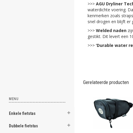
>>>
AGU Dryliner Tec
ghost
waterdichte voering. Da
kenmerken zoals straps
snel drogen en blijft e
>>>
Welded naden
zij
gestikt. Dit levert een 
.
>>>
‘Durable water r
.
.
.
.
Gerelateerde producten
.
MENU
.
.
Enkele fietstas
.
Dubbele fietstas