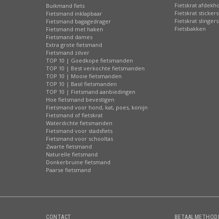
Fietskrat afdekh
Buikmand fiets
Fietskrat stickers
Fietsmand inklapbaar
Fietskrat slingers
Fietsmand bagagedrager
Fietsbakken
Fietsmand met haken
Fietsmand dames
Extra grote fietsmand
Fietsmand zilver
TOP 10 | Goedkope fietsmanden
TOP 10 | Best verkochte fietsmanden
TOP 10 | Mooie fietsmanden
TOP 10 | Basil fietsmanden
TOP 10 | Fietsmand aanbiedingen
Hoe fietsmand bevestigen
Fietsmand voor hond, kat, poes, konijn
Fietsmand of fietskrat
Waterdichte fietsmanden
Fietsmand voor stadsfiets
Fietsmand voor schooltas
Zwarte fietsmand
Naturelle fietsmand
Donkerbruine fietsmand
Paarse fietsmand
CONTACT
BETAALMETHOD