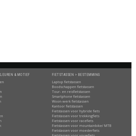
KLEUREN & MOTIEF
FIETSTASSEN > BESTEMMING
sen
Laptop fietstassen
Boodschappen fietstassen
en
Tour- en reisfietstassen
en
Smartphone fietstassen
n
Woon-werk fietstassen
n
Kantoor fietstassen
Fietstassen voor hybride fiets
en
Fietstassen voor trekkingfiets
n
Fietstassen voor racefiets
n
Fietstassen voor mountainbike/ MTB
Fietstassen voor moederfiets
Fietstassen voor vouwfiets