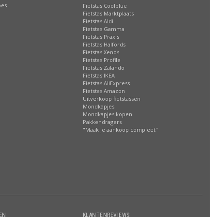
oes
Fietstas Coolblue
Fietstas Marktplaats
Fietstas Aldi
Fietstas Gamma
Fietstas Praxis
Fietstas Halfords
Fietstas Xenos
Fietstas Profile
Fietstas Zalando
Fietstas IKEA
Fietstas AliExpress
Fietstas Amazon
Uitverkoop fietstassen
Mondkapjes
Mondkapjes kopen
Pakkendragers
"Maak je aankoop compleet"
EN
KLANTENREVIEWS