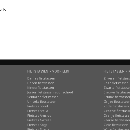
als
FIETSTASSEN > VOOR ELK!
FIETSTASSEN > 
Dames fietstassen
Zilveren fietstas
Heren fietstassen
Roze fietstassen
Kinderfietstassen
Zwarte fietstass
Junior fietstassen voor school
Blauwe fietstass
Senioren fietstassen
Bruine fietstasse
Uniseks fietstassen
Grijze fietstasse
Fietstas hond
Rode fietstassen
Fietstas Stella
Groene fietstass
Fietstas Amslod
Oranje fietstasse
Fietstas Gazelle
Paarse fietstasse
Fietstas Koga
Gele fietstassen
Fietstas Sparta
Witte fietstassen