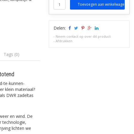
Toevoegen aan winkelwagen
Delen:
-
Neem contact op over dit product
-
Afdrukken
Tags (0)
totend
nd-te-kunnen-
r klein materiaal?
tials DWR zadeltas
 weer en wind. De
r technologie,
jving lichten we