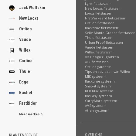
Lynx fietstassen
Jack Wolfskin
New Looxs fietstassen
Looxs fietstassen
NietVerkeerd fietstassen
New Looxs
Ortlieb fietstassen
Racktime fietstassen
Ortlieb
Selle Monte Grappa fietstassen
Thule fietstassen
Vaude
Urban Proof fietstassen
Vaude fietstassen
Willex
Willex fietstassen
XD Design rugzakken
Cortina
XLC fietstassen
Ortlieb garantie
Thule
Tips en adviezen van Willex
MIK systeem
Racktime systeem
Edge
Snap-it systeem
KLICKFix systeem
Büchel
BasEasy systeem
CarryMore systeem
FastRider
AVS systeem
Atran systeem
Meer merken
OVER ONS
KLANTENSERVICE