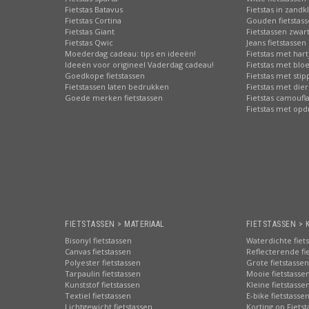
Fietstas Batavus
Fietstas in zandk
Fietstas Cortina
Gouden fietstas
Fietstas Giant
Fietstassen zwart
Fietstas Qwic
Jeans fietstassen
Moederdag cadeau: tips en ideeën!
Fietstas met hart
Ideeën voor origineel Vaderdag cadeau!
Fietstas met bl
Goedkope fietstassen
Fietstas met sti
Fietstassen laten bedrukken
Fietstas met die
Goede merken fietstassen
Fietstas camoufl
Fietstas met opd
FIETSTASSEN > MATERIAAL
FIETSTASSEN > 
Bisonyl fietstassen
Waterdichte fiet
Canvas fietstassen
Reflecterende fi
Polyester fietstassen
Grote fietstassen
Tarpaulin fietstassen
Mooie fietstasse
Kunststof fietstassen
Kleine fietstasse
Textiel fietstassen
E-bike fietstasse
Lichtgewicht fietstassen
Korting op Fiets