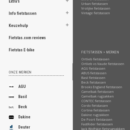
Extra's
Urban fietstassen
Vrolijke fietstassen
Vintage fietstassen
Info fietstassen
Keuzehulp
Fietstas.com reviews
Fietstas E-bike
FIETSTASSEN > MERKEN
Ortlieb fietstassen
Ortlieb vs Vaude fietstassen
AGU fietstassen
ONZE MERKEN
ABUS fietstassen
Basil fietstassen
Beck fietstassen
AGU
Brooks England fietstassen
Camelbak fietstassen
Camelbak rugzakken
Basil
CONTEC fietstassen
Cordo fietstassen
Beck
Cortina fietstassen
Dakine rugzakken
Dakine
De Poort fietstassen
FastRider fietstassen
Deuter
Jack Wolfskin fietsrugzakken