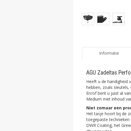
ghost
ghost
ghost
ghost
ghost
Informatie
ghost
AGU Zadeltas Perfo
ghost
Heeft u de handigheid v
ghost
hebben, zoals sleutels,
En/of bent u juist al v
Medium met inhoud van 0
ghost
Niet zomaar een prod
ghost
Het tasje hoort bij de 
toegepaste technieken 
ghost
DWR Coating, het Green