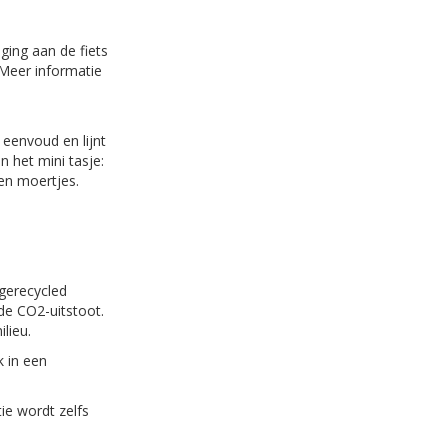
ging aan de fiets
 Meer informatie
 eenvoud en lijnt
n het mini tasje:
 en moertjes.
 gerecycled
de CO2-uitstoot.
lieu.
k in een
ie wordt zelfs