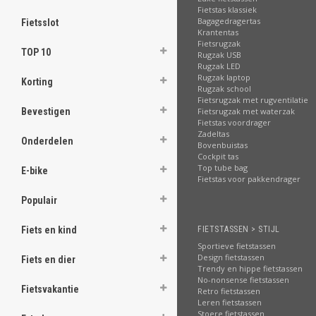
Fietstas klassiek
Bagagedragertas
Fietsslot
Krantentas
Fietsrugzak
TOP 10
Rugzak USB
Rugzak LED
Rugzak laptop
Korting
Rugzak school
Fietsrugzak met rugventilatie
Fietsrugzak met waterzak
Bevestigen
Fietstas voordrager
Zadeltas
Onderdelen
Bovenbuistas
Cockpit tas
Top tube bag
E-bike
Fietstas voor pakkendrager
Populair
FIETSTASSEN > STIJL
Fiets en kind
Sportieve fietstassen
Design fietstassen
Fiets en dier
Trendy en hippe fietstassen
No-nonsense fietstassen
Fietsvakantie
Retro fietstassen
Leren fietstassen
Stoere fietstassen