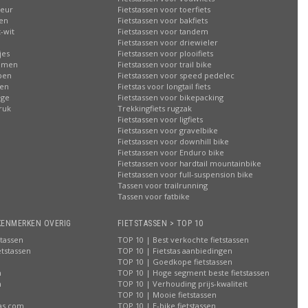
leur
Fietstassen voor toerfiets
sen
Fietstassen voor bakfiets
-wit
Fietstassen voor tandem
Fietstassen voor driewieler
jes
Fietstassen voor plooifiets
oemen
Fietstassen voor trail bike
ppen
Fietstassen voor speed pedelec
ren
Fietstas voor longtail fiets
age
Fietstassen voor bikepacking
ruk
Trekkingfiets rugzak
Fietstassen voor ligfiets
Fietstassen voor gravelbike
Fietstassen voor downhill bike
Fietstassen voor Enduro bike
Fietstassen voor hardtail mountainbike
Fietstassen voor full-suspension bike
Tassen voor trailrunning
Tassen voor fatbike
KENMERKEN OVERIG
FIETSTASSEN > TOP 10
stassen
TOP 10 | Best verkochte fietstassen
etstassen
TOP 10 | Fietstas aanbiedingen
TOP 10 | Goedkope fietstassen
n
TOP 10 | Hoge segment beste fietstassen
n
TOP 10 | Verhouding prijs-kwaliteit
n
TOP 10 | Mooie fietstassen
tas.com
TOP 10 | E-bike fietstassen