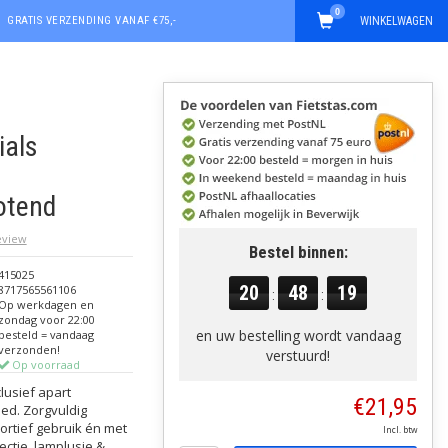
0
GRATIS VERZENDING VANAF €75,-
WINKELWAGEN
ials
otend
review
Bestel binnen:
415025
20
48
18
8717565561106
:
:
Op werkdagen en
zondag voor 22:00
en uw bestelling wordt vandaag
besteld = vandaag
verzonden!
verstuurd!
Op voorraad
clusief apart
€21,95
oed. Zorgvuldig
rtief gebruik én met
Incl. btw
ectie, lamplusje &