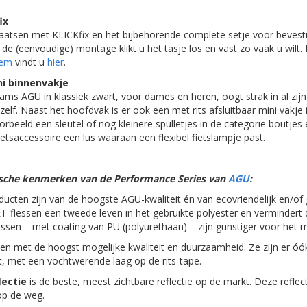
ix
aatsen met KLICKfix en het bijbehorende complete setje voor bevesti
e (eenvoudige) montage klikt u het tasje los en vast zo vaak u wilt.
eem
vindt u
hier
.
ni binnenvakje
s AGU in klassiek zwart, voor dames en heren, oogt strak in al zijn
zelf. Naast het hoofdvak is er ook een met rits afsluitbaar mini vakje i
orbeeld een sleutel of nog kleinere spulletjes in de categorie boutjes
etsaccessoire een lus waaraan een flexibel fietslampje past.
pische kenmerken van de Performance Series van
AGU
:
ucten zijn van de hoogste AGU-kwaliteit én van ecovriendelijk en/of
ET-flessen een tweede leven in het gebruikte polyester en vermindert 
assen – met coating van PU (polyurethaan) – zijn gunstiger voor het mi
tsen met de hoogst mogelijke kwaliteit en duurzaamheid. Ze zijn er óó
t, met een vochtwerende laag op de rits-tape.
lectie
is de beste, meest zichtbare reflectie op de markt. Deze reflect
 op de weg.