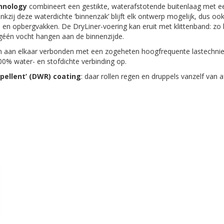
hnology
combineert een gestikte, waterafstotende buitenlaag met e
nkzij deze waterdichte ‘binnenzak’ blijft elk ontwerp mogelijk, dus oo
 en opbergvakken. De DryLiner-voering kan eruit met klittenband: zo 
r géén vocht hangen aan de binnenzijde.
n aan elkaar verbonden met een zogeheten hoogfrequente lastechniek
100% water- en stofdichte verbinding op.
epellent’ (DWR) coating
: daar rollen regen en druppels vanzelf van a