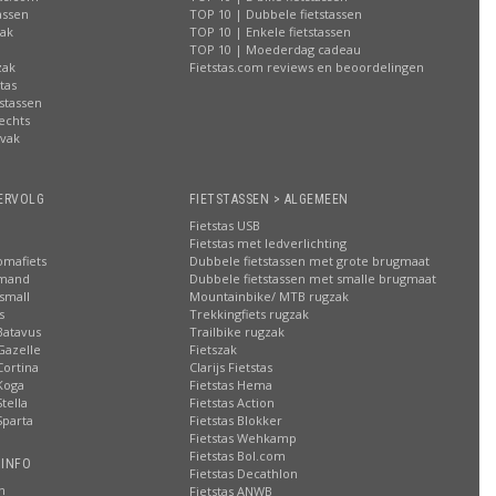
assen
TOP 10 | Dubbele fietstassen
zak
TOP 10 | Enkele fietstassen
n
TOP 10 | Moederdag cadeau
zak
Fietstas.com reviews en beoordelingen
tas
stassen
rechts
lvak
n
ERVOLG
FIETSTASSEN > ALGEMEEN
Fietstas USB
Fietstas met ledverlichting
omafiets
Dubbele fietstassen met grote brugmaat
smand
Dubbele fietstassen met smalle brugmaat
small
Mountainbike/ MTB rugzak
s
Trekkingfiets rugzak
Batavus
Trailbike rugzak
Gazelle
Fietszak
Cortina
Clarijs Fietstas
Koga
Fietstas Hema
tella
Fietstas Action
Sparta
Fietstas Blokker
Fietstas Wehkamp
Fietstas Bol.com
 INFO
Fietstas Decathlon
n
Fietstas ANWB