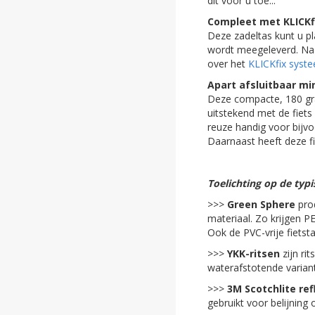
dit voor u toe...
ghost
Compleet met KLICKf
Deze zadeltas kunt u pl
ghost
wordt meegeleverd. Na d
over het
KLICKfix syst
ghost
Apart afsluitbaar mi
Deze compacte, 180 gram
ghost
uitstekend met de fiets 
reuze handig voor bijvo
ghost
Daarnaast heeft deze fi
ghost
Toelichting op de ty
ghost
>>>
Green Sphere
prod
materiaal. Zo krijgen P
ghost
Ook de PVC-vrije fietst
ghost
>>>
YKK-ritsen
zijn ri
waterafstotende varian
ghost
>>>
3M Scotchlite ref
gebruikt voor belijning
ghost