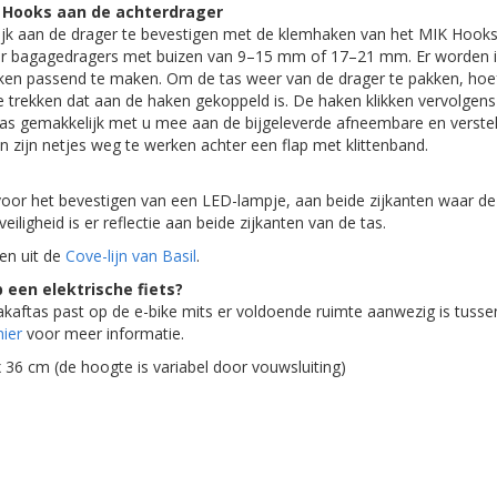
 Hooks aan de achterdrager
lijk aan de drager te bevestigen met de klemhaken van het MIK Hoo
oor bagagedragers met buizen van 9–15 mm of 17–21 mm. Er worden 
n passend te maken. Om de tas weer van de drager te pakken, hoef
 trekken dat aan de haken gekoppeld is. De haken klikken vervolgens
 tas gemakkelijk met u mee aan de bijgeleverde afneembare en verste
 zijn netjes weg te werken achter een flap met klittenband.
 voor het bevestigen van een LED-lampje, aan beide zijkanten waar 
eiligheid is er reflectie aan beide zijkanten van de tas.
sen uit de
Cove-lijn van Basil
.
 een elektrische fiets?
 pakaftas past op de e-bike mits er voldoende ruimte aanwezig is tuss
hier
voor meer informatie.
 36 cm (de hoogte is variabel door vouwsluiting)