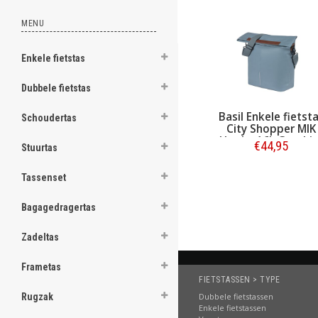
ghost
MENU
Enkele fietstas
Dubbele fietstas
.
Basil Enkele fietst
Schoudertas
.
City Shopper MIK
Hooks 16L Graphit
€44,95
.
Stuurtas
Blue
.
Bestellen
Tassenset
.
Bagagedragertas
.
Zadeltas
.
Frametas
.
FIETSTASSEN > TYPE
.
Dubbele fietstassen
Rugzak
Enkele fietstassen