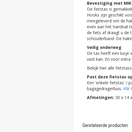
Bevestiging met MIK
ghost
De fietstas is gemakke
Hooks zijn geschikt v
ghost
meegeleverd om de hake
even aan het handvat te
ghost
de fiets af draagt u de
schouderband. De haken
ghost
Veilig onderweg
De tas heeft een lusje
ghost
vast kan. En voor extra v
ghost
Bekijk hier alle fietstas
Past deze fietstas op
ghost
Een 'enkele fietstas' /
bagagedragerbuis.
Klik 
ghost
Afmetingen:
30 x 14 x
ghost
ghost
Gerelateerde producten
ghost