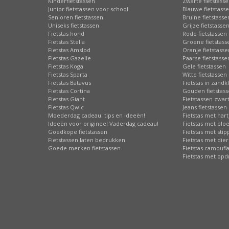
Kinderfietstassen
Zwarte fietstass
Junior fietstassen voor school
Blauwe fietstass
Senioren fietstassen
Bruine fietstasse
Uniseks fietstassen
Grijze fietstasse
Fietstas hond
Rode fietstassen
Fietstas Stella
Groene fietstass
Fietstas Amslod
Oranje fietstasse
Fietstas Gazelle
Paarse fietstasse
Fietstas Koga
Gele fietstassen
Fietstas Sparta
Witte fietstassen
Fietstas Batavus
Fietstas in zandk
Fietstas Cortina
Gouden fietstas
Fietstas Giant
Fietstassen zwart
Fietstas Qwic
Jeans fietstassen
Moederdag cadeau: tips en ideeën!
Fietstas met hart
Ideeën voor origineel Vaderdag cadeau!
Fietstas met bl
Goedkope fietstassen
Fietstas met sti
Fietstassen laten bedrukken
Fietstas met die
Goede merken fietstassen
Fietstas camoufl
Fietstas met opd