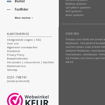
Büchel
BasEasy systeem
CarryMore systeem
FastRider
AVS systeem
Atran systeem
Meer merken
OVER ONS
KLANTENSERVICE
Fietstas.com heeft een breed 
Veelgestelde vragen | FAQ
fietstassen. Ons aanbod bestaat 
Over ons
soorten tassen zoals enkele fie
Algemene voorwaarden
dubbele fietstassen, stuurtasse
Disclaimer
frametassen, zadeltassen. Fiet
Privacy Policy
Op Fietstas.com bent u aan het 
Betaalmethoden
adres!
Verzenden | retourneren | klachten
Klantenservice
Sitemap
0251-748741
[email protected]