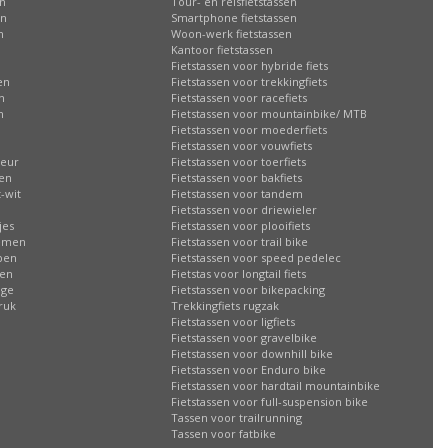
en
Tour- en reisfietstassen
en
Smartphone fietstassen
n
Woon-werk fietstassen
n
Kantoor fietstassen
Fietstassen voor hybride fiets
en
Fietstassen voor trekkingfiets
n
Fietstassen voor racefiets
n
Fietstassen voor mountainbike/ MTB
Fietstassen voor moederfiets
Fietstassen voor vouwfiets
leur
Fietstassen voor toerfiets
sen
Fietstassen voor bakfiets
-wit
Fietstassen voor tandem
Fietstassen voor driewieler
jes
Fietstassen voor plooifiets
oemen
Fietstassen voor trail bike
ppen
Fietstassen voor speed pedelec
ren
Fietstas voor longtail fiets
age
Fietstassen voor bikepacking
ruk
Trekkingfiets rugzak
Fietstassen voor ligfiets
Fietstassen voor gravelbike
Fietstassen voor downhill bike
Fietstassen voor Enduro bike
Fietstassen voor hardtail mountainbike
Fietstassen voor full-suspension bike
Tassen voor trailrunning
Tassen voor fatbike