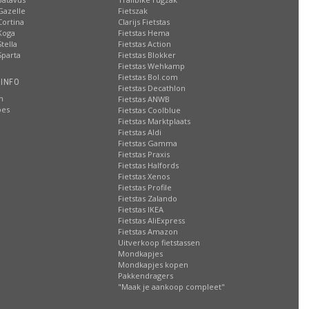
Gazelle
Fietszak
Cortina
Clarijs Fietstas
Koga
Fietstas Hema
tella
Fietstas Action
Sparta
Fietstas Blokker
Fietstas Wehkamp
Fietstas Bol.com
 INFO
Fietstas Decathlon
n
Fietstas ANWB
oes
Fietstas Coolblue
Fietstas Marktplaats
Fietstas Aldi
Fietstas Gamma
Fietstas Praxis
Fietstas Halfords
Fietstas Xenos
Fietstas Profile
Fietstas Zalando
Fietstas IKEA
Fietstas AliExpress
Fietstas Amazon
Uitverkoop fietstassen
Mondkapjes
Mondkapjes kopen
Pakkendragers
"Maak je aankoop compleet"