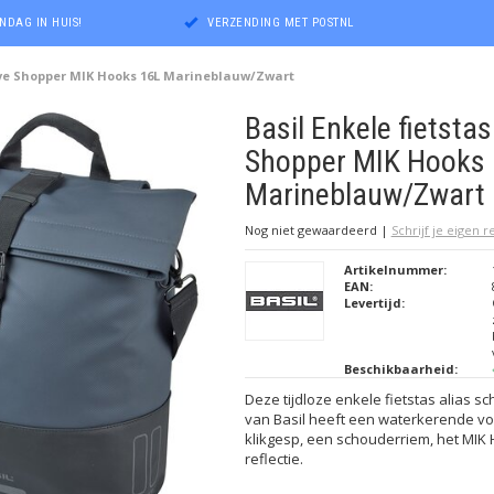
NDAG IN HUIS!
VERZENDING MET POSTNL
Cove Shopper MIK Hooks 16L Marineblauw/Zwart
Basil Enkele fietsta
Shopper MIK Hooks
Marineblauw/Zwart
Nog niet gewaardeerd
|
Schrijf je eigen 
Artikelnummer:
EAN:
Levertijd:
Beschikbaarheid:
Deze tijdloze enkele fietstas alias 
van Basil heeft een waterkerende vo
klikgesp, een schouderriem, het MIK
reflectie.