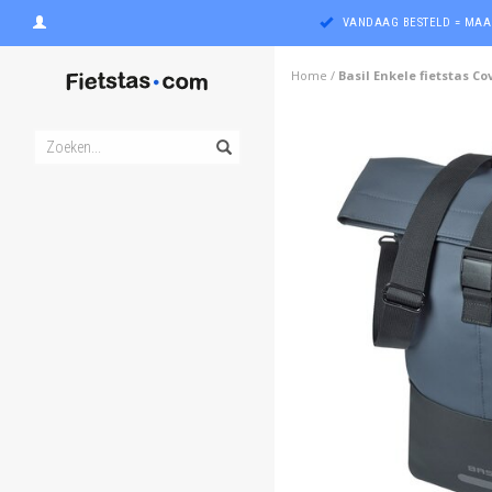
VANDAAG BESTELD = MAA
Home
/
Basil Enkele fietstas 
ghost
ghost
ghost
ghost