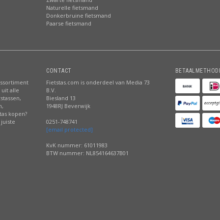
Naturelle fietsmand
Donkerbruine fietsmand
Paarse fietsmand
CONTACT
BETAALMETHOD
assortiment
Fietstas.com is onderdeel van Media 73
uit alle
B.V.
tstassen,
Biesland 13
n,
1948RJ Beverwijk
stas kopen?
juiste
0251-748741
[email protected]
KvK nummer: 61011983
BTW nummer: NL854164637B01