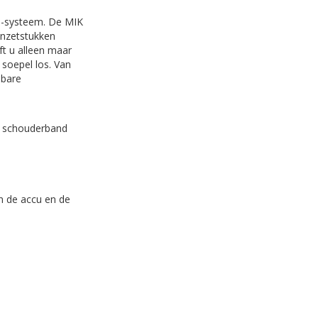
ks-systeem. De MIK
inzetstukken
t u alleen maar
 soepel los. Van
lbare
de schouderband
en de accu en de