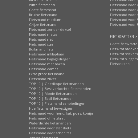
Witte fietsmand
Fietsmand voor 
Grote fietsmand
Fietsmand voor 
Bruine fietsmand
Fietsmand voor 
Fietsmand medium
Fietsmand voor S
Grijze fietsmand
Fietsmand voor 
Fietsmand zonder deksel
Fietsmand metaal
FIETSKRATTEN >
Fietsmand riet
Grote fietskratte
Fietsmand staal
Fietskrat afdekh
Buikmand fiets
Fietskrat stickers
Fietsmand inklapbaar
Fietskrat slingers
Fietsmand bagagedrager
Fietsbakken
Fietsmand met haken
Fietsmand dames
Extra grote fietsmand
Fietsmand zilver
TOP 10 | Goedkope fietsmanden
TOP 10 | Best verkochte fietsmanden
TOP 10 | Mooie fietsmanden
TOP 10 | Basil fietsmanden
TOP 10 | Fietsmand aanbiedingen
Hoe fietsmand bevestigen
Fietsmand voor hond, kat, poes, konijn
Fietsmand of fietskrat
Waterdichte fietsmanden
Fietsmand voor stadsfiets
Fietsmand voor schooltas
Zwarte fietsmand