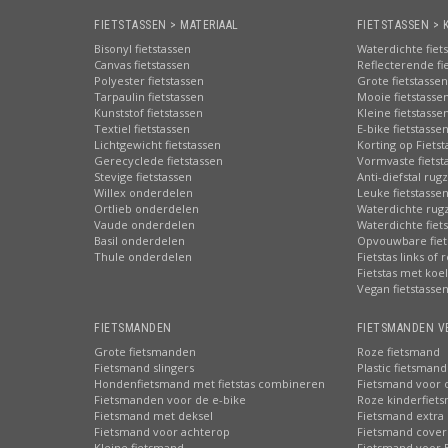
FIETSTASSEN > MATERIAAL
FIETSTASSEN > 
Bisonyl fietstassen
Waterdichte fiet
Canvas fietstassen
Reflecterende fi
Polyester fietstassen
Grote fietstassen
Tarpaulin fietstassen
Mooie fietstasse
Kunststof fietstassen
Kleine fietstasse
Textiel fietstassen
E-bike fietstasse
Lichtgewicht fietstassen
Korting op Fiets
Gerecyclede fietstassen
Vormvaste fietst
Stevige fietstassen
Anti-diefstal rug
Willex onderdelen
Leuke fietstasse
Ortlieb onderdelen
Waterdichte rug
Vaude onderdelen
Waterdichte fiets
Basil onderdelen
Opvouwbare fiet
Thule onderdelen
Fietstas links of 
Fietstas met koe
Vegan fietstasse
FIETSMANDEN
FIETSMANDEN V
Grote fietsmanden
Roze fietsmand
Fietsmand slingers
Plastic fietsmand
Hondenfietsmand met fietstas combineren
Fietsmand voor 
Fietsmanden voor de e-bike
Roze kinderfiet
Fietsmand met deksel
Fietsmand extra 
Fietsmand voor achterop
Fietsmand cover
Kleine fietsmand
Fietsmand voor 