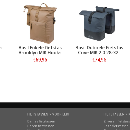
as
Basil Enkele fietstas
Basil Dubbele Fietstas
Brooklyn MIK Hooks
Cove MIK 2.0 28-32L
e
17L Zand
Marineblauw/Zwart
€69,95
€74,95
Bestellen
Bestellen
FIETSTASSEN > VOOR ELK!
FIETSTASSEN > 
Dames fietstassen
Zilveren fietstas
Heren fietstassen
Roze fietstassen