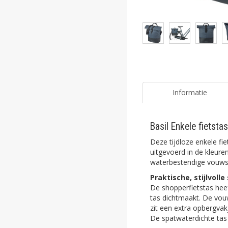
ghost
ghost
ghost
ghost
ghost
Informatie
ghost
Basil Enkele fiets
ghost
Deze tijdloze enkele f
ghost
uitgevoerd in de kleure
waterbestendige vouws
ghost
Praktische, stijlvoll
De shopperfietstas heef
ghost
tas dichtmaakt. De vou
zit een extra opbergvak
ghost
De spatwaterdichte tas