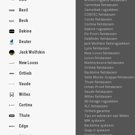
Camelbak fietstassen
Camelbak rugzakken
Basil
CONTEC fietstassen
Cordo fietstassen
Beck
Cortina fietstassen
Dakine rugzakken
Dakine
De Poort fietstassen
FastRider fietstassen
Deuter
Jack Wolfskin fietsrugzakken
Lynx fietstassen
Jack Wolfskin
New Looxs fietstassen
Looxs fietstassen
NietVerkeerd fietstassen
New Looxs
Ortlieb fietstassen
Racktime fietstassen
Ortlieb
Selle Monte Grappa fietstassen
Thule fietstassen
Vaude
Urban Proof fietstassen
Vaude fietstassen
Willex
Willex fietstassen
XD Design rugzakken
Cortina
XLC fietstassen
Ortlieb garantie
Thule
Tips en adviezen van Willex
MIK systeem
Racktime systeem
Edge
Snap-it systeem
KLICKFix systeem