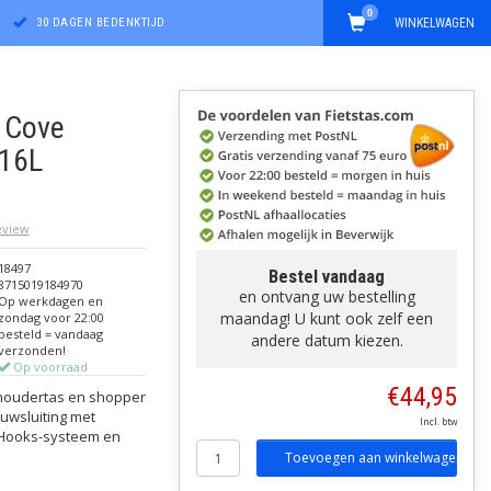
0
30 DAGEN BEDENKTIJD
WINKELWAGEN
s Cove
 16L
review
18497
Bestel vandaag
8715019184970
en ontvang uw bestelling
Op werkdagen en
maandag! U kunt ook zelf een
zondag voor 22:00
besteld = vandaag
andere datum kiezen.
verzonden!
Op voorraad
€44,95
schoudertas en shopper
uwsluiting met
Incl. btw
 Hooks-systeem en
Toevoegen aan winkelwagen