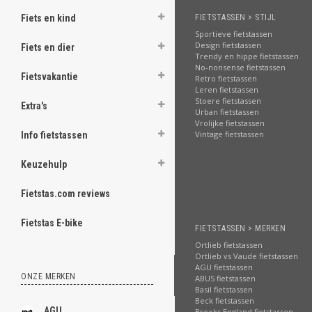
FIETSTASSEN > STIJL
Fiets en kind
Sportieve fietstassen
Design fietstassen
Fiets en dier
Trendy en hippe fietstassen
No-nonsense fietstassen
Fietsvakantie
Retro fietstassen
Leren fietstassen
Stoere fietstassen
Extra's
Urban fietstassen
Vrolijke fietstassen
Vintage fietstassen
Info fietstassen
Keuzehulp
Fietstas.com reviews
Fietstas E-bike
FIETSTASSEN > MERKEN
Ortlieb fietstassen
Ortlieb vs Vaude fietstassen
AGU fietstassen
ONZE MERKEN
ABUS fietstassen
Basil fietstassen
Beck fietstassen
AGU
Brooks England fietstassen