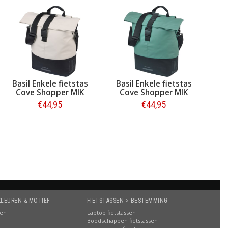
Basil Enkele fietstas
Basil Enkele fietstas
Cove Shopper MIK
Cove Shopper MIK
Hooks 16L Wit/Zwart
Hooks 16L
€44,95
€44,95
Zilvergroen/Zwart
Bestellen
Bestellen
KLEUREN & MOTIEF
FIETSTASSEN > BESTEMMING
sen
Laptop fietstassen
Boodschappen fietstassen