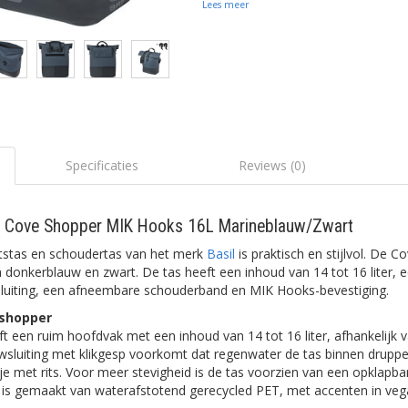
Lees meer
Specificaties
Reviews (0)
tas Cove Shopper MIK Hooks 16L Marineblauw/Zwart
ietstas en schoudertas van het merk
Basil
is praktisch en stijlvol. De C
n donkerblauw en zwart. De tas heeft een inhoud van 14 tot 16 liter, 
luiting, een afneembare schouderband en MIK Hooks-bevestiging.
e shopper
t een ruim hoofdvak met een inhoud van 14 tot 16 liter, afhankelijk
wsluiting met klikgesp voorkomt dat regenwater de tas binnen druppel
je met rits. Voor meer stevigheid is de tas voorzien van een opklapb
 is gemaakt van waterafstotend gerecycled PET, met accenten in veg