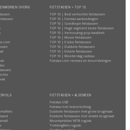
KENMERKEN OVERIG
FIETSTASSEN > TOP 10
stassen
TOP 10 | Best verkochte fietstassen
etstassen
TOP 10 | Fietstas aanbiedingen
TOP 10 | Goedkope fietstassen
n
TOP 10 | Hoge segment beste fietstassen
n
TOP 10 | Verhouding prijs-kwaliteit
n
TOP 10 | Mooie fietstassen
tas.com
TOP 10 | E-bike fietstassen
assen
TOP 10 | Dubbele fietstassen
zak
TOP 10 | Enkele fietstassen
n
TOP 10 | Moederdag cadeau
zak
Fietstas.com reviews en beoordelingen
tas
stassen
rechts
lvak
n
ERVOLG
FIETSTASSEN > ALGEMEEN
Fietstas USB
Fietstas met ledverlichting
omafiets
Dubbele fietstassen met grote brugmaat
smand
Dubbele fietstassen met smalle brugmaat
small
Mountainbike/ MTB rugzak
s
Trekkingfiets rugzak
Batavus
Trailbike rugzak