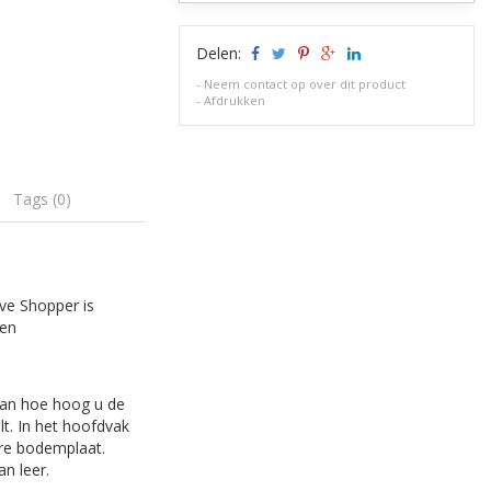
Delen:
-
Neem contact op over dit product
-
Afdrukken
Tags (0)
ove Shopper is
een
 van hoe hoog u de
t. In het hoofdvak
are bodemplaat.
an leer.