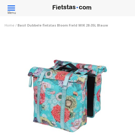
Toggle
Menu
navigation
Home
/
Basil Dubbele fietstas Bloom Field MIK 28-35L Blauw