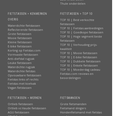
Thule onderdelen
FIETSTASSEN > KENMERKEN
FIETSTASSEN > TOP 10
OVERIG
TOP 10 | Best verkochte
fietstassen
Waterdichte fietstassen
TOP 10 | Fietstas aanbiedingen
Reflecterende fietstassen
TOP 10 | Goedkope fietstassen
Grote fietstassen
TOP 10 | Hoge segment beste
Mooie fietstassen
fietstassen
Kleine fietstassen
TOP 10 | Verhouding prijs-
E-bike fietstassen
kwaliteit
Korting op Fietstas.com
TOP 10 | Mooie fietstassen
Vormvaste fietstassen
TOP 10 | E-bike fietstassen
Anti-diefstal rugzak
TOP 10 | Dubbele fietstassen
Leuke fietstassen
TOP 10 | Enkele fietstassen
Waterdichte rugzak
TOP 10 | Moederdag cadeau
Waterdichte fietstas
Fietstas.com reviews en
Opvouwbare fietstassen
beoordelingen
Fietstas links of rechts
Fietstas met koelvak
Vegan fietstassen
FIETSTASSEN > MERKEN
FIETSMANDEN
Ortlieb fietstassen
Grote fietsmanden
Ortlieb vs Vaude fietstassen
Fietsmand slingers
AGU fietstassen
Hondenfietsmand met fietstas