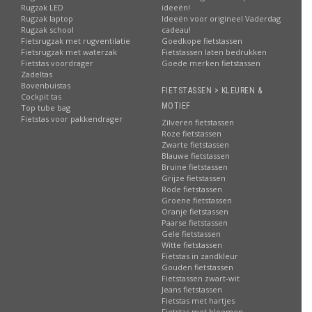
Rugzak LED
ideeën!
Rugzak laptop
Ideeën voor origineel Vaderdag
Rugzak school
cadeau!
Fietsrugzak met rugventilatie
Goedkope fietstassen
Fietsrugzak met waterzak
Fietstassen laten bedrukken
Fietstas voordrager
Goede merken fietstassen
Zadeltas
Bovenbuistas
FIETSTASSEN > KLEUREN &
Cockpit tas
MOTIEF
Top tube bag
Fietstas voor pakkendrager
Zilveren fietstassen
Roze fietstassen
Zwarte fietstassen
Blauwe fietstassen
Bruine fietstassen
Grijze fietstassen
Rode fietstassen
Groene fietstassen
Oranje fietstassen
Paarse fietstassen
Gele fietstassen
Witte fietstassen
Fietstas in zandkleur
Gouden fietstassen
Fietstassen zwart-wit
Jeans fietstassen
Fietstas met hartjes
Fietstas met bloemen