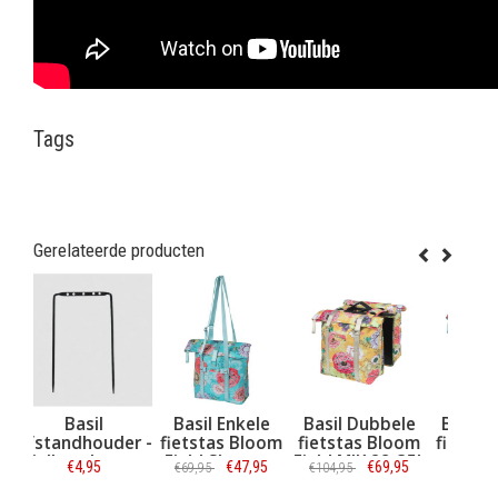
Tags
Gerelateerde producten
Basil Enkele
Basil Dubbele
Basil Dubbele
er -
fietstas Bloom
fietstas Bloom
fietstas Bloom
rmer
Field Shopper
Field MIK 28-35L
Field 28-35L
€47,95
€69,95
€74,95
€69,95
€104,95
€84,95
15-20L Blauw
Geel
Blauw