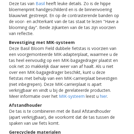
Deze tas van
Basil
heeft leuke details. Zo is de hippe
bloemenprint handgeschilderd en is de binnenvoering
blauw/wit gestreept. En op de contrasterende banden op
de voor- en achterkant van de tas staat te lezen "Have a
blooming day". Beide zijkanten van de tas zijn voorzien
van reflectie.
Bevestiging met MIK-systeem
Deze Basil Bloom Field dubbele fietstas is voorzien van
een voorgemonteerde MIK-adapterplaat, waarmee u de
tas heel eenvoudig op een MIK-bagagedrager plaatst en
ook net zo makkelijk daar weer van af haalt. Als u niet
over een MIK-bagagedrager beschikt, kunt u deze
fietstas met behulp van een MIK-carrierplaat bevestigen
(niet inbegrepen). Deze MIK-carrierplaat is apart
verkrijgbaar en vindt u bij de gerelateerde producten.
Meer informatie over het
MIK-systeem
leest u
hier
.
Afstandhouder
De tas is te combineren met de Basil Afstandhouder
(apart verkrijgbaar), die voorkomt dat de tas tussen de
spaken van uw fiets komt.
Gerecyclede materialen