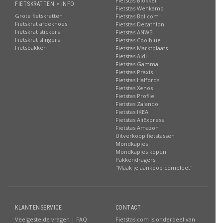
Fietstas Blokker
FIETSKRATTEN > INFO
Fietstas Wehkamp
Grote fietskratten
Fietstas Bol.com
Fietskrat afdekhoes
Fietstas Decathlon
Fietskrat stickers
Fietstas ANWB
Fietskrat slingers
Fietstas Coolblue
Fietsbakken
Fietstas Marktplaats
Fietstas Aldi
Fietstas Gamma
Fietstas Praxis
Fietstas Halfords
Fietstas Xenos
Fietstas Profile
Fietstas Zalando
Fietstas IKEA
Fietstas AliExpress
Fietstas Amazon
Uitverkoop fietstassen
Mondkapjes
Mondkapjes kopen
Pakkendragers
"Maak je aankoop compleet"
KLANTENSERVICE
CONTACT
Veelgestelde vragen | FAQ
Fietstas.com is onderdeel van