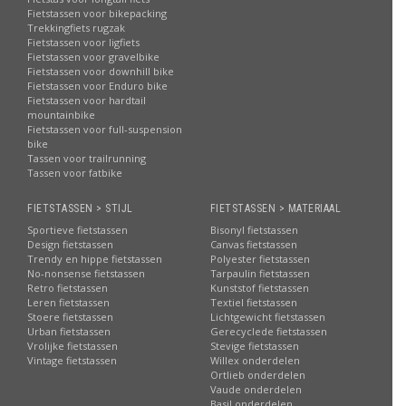
Fietstassen voor bikepacking
Trekkingfiets rugzak
Fietstassen voor ligfiets
Fietstassen voor gravelbike
Fietstassen voor downhill bike
Fietstassen voor Enduro bike
Fietstassen voor hardtail
mountainbike
Fietstassen voor full-suspension
bike
Tassen voor trailrunning
Tassen voor fatbike
FIETSTASSEN > STIJL
FIETSTASSEN > MATERIAAL
Sportieve fietstassen
Bisonyl fietstassen
Design fietstassen
Canvas fietstassen
Trendy en hippe fietstassen
Polyester fietstassen
No-nonsense fietstassen
Tarpaulin fietstassen
Retro fietstassen
Kunststof fietstassen
Leren fietstassen
Textiel fietstassen
Stoere fietstassen
Lichtgewicht fietstassen
Urban fietstassen
Gerecyclede fietstassen
Vrolijke fietstassen
Stevige fietstassen
Vintage fietstassen
Willex onderdelen
Ortlieb onderdelen
Vaude onderdelen
Basil onderdelen