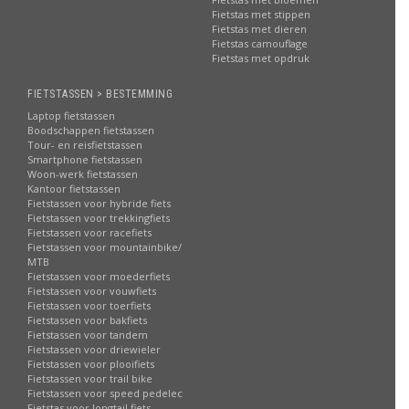
Fietstas met stippen
Fietstas met dieren
Fietstas camouflage
Fietstas met opdruk
FIETSTASSEN > BESTEMMING
Laptop fietstassen
Boodschappen fietstassen
Tour- en reisfietstassen
Smartphone fietstassen
Woon-werk fietstassen
Kantoor fietstassen
Fietstassen voor hybride fiets
Fietstassen voor trekkingfiets
Fietstassen voor racefiets
Fietstassen voor mountainbike/
MTB
Fietstassen voor moederfiets
Fietstassen voor vouwfiets
Fietstassen voor toerfiets
Fietstassen voor bakfiets
Fietstassen voor tandem
Fietstassen voor driewieler
Fietstassen voor plooifiets
Fietstassen voor trail bike
Fietstassen voor speed pedelec
Fietstas voor longtail fiets