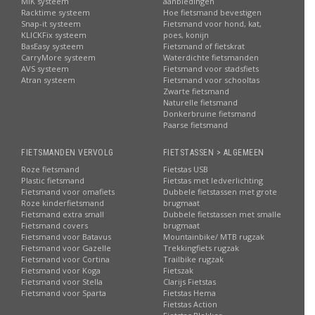
MIK systeem
aanbiedingen
Racktime systeem
Hoe fietsmand bevestigen
Snap-it systeem
Fietsmand voor hond, kat,
KLICKFix systeem
poes, konijn
BasEasy systeem
Fietsmand of fietskrat
CarryMore systeem
Waterdichte fietsmanden
AVS systeem
Fietsmand voor stadsfiets
Atran systeem
Fietsmand voor schooltas
Zwarte fietsmand
Naturelle fietsmand
Donkerbruine fietsmand
Paarse fietsmand
FIETSMANDEN VERVOLG
FIETSTASSEN > ALGEMEEN
Roze fietsmand
Fietstas USB
Plastic fietsmand
Fietstas met ledverlichting
Fietsmand voor omafiets
Dubbele fietstassen met grote
Roze kinderfietsmand
brugmaat
Fietsmand extra small
Dubbele fietstassen met smalle
Fietsmand covers
brugmaat
Fietsmand voor Batavus
Mountainbike/ MTB rugzak
Fietsmand voor Gazelle
Trekkingfiets rugzak
Fietsmand voor Cortina
Trailbike rugzak
Fietsmand voor Koga
Fietszak
Fietsmand voor Stella
Clarijs Fietstas
Fietsmand voor Sparta
Fietstas Hema
Fietstas Action