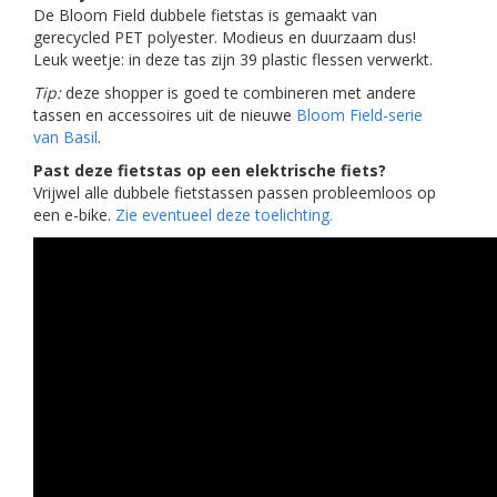
De Bloom Field dubbele fietstas is gemaakt van
gerecycled PET polyester. Modieus en duurzaam dus!
Leuk weetje: in deze tas zijn 39 plastic flessen verwerkt.
Tip:
deze shopper is goed te combineren met andere
tassen en accessoires uit de nieuwe
Bloom Field-serie
van Basil
.
Past deze fietstas op een elektrische fiets?
Vrijwel alle dubbele fietstassen passen probleemloos op
een e-bike.
Zie eventueel deze toelichting.