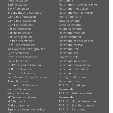
ABUS fietstassen
combineren
Basil fietstassen
Fietsmanden voor de e-bike
Beck fietstassen
Fietsmand met deksel
Brooks England fietstassen
Fietsmand voor achterop
Camelbak fietstassen
Kleine fietsmand
Camelbak rugzakken
Witte fietsmand
CONTEC fietstassen
Grote fietsmand
Cordo fietstassen
Bruine fietsmand
Cortina fietstassen
Fietsmand medium
Dakine rugzakken
Grijze fietsmand
De Poort fietstassen
Fietsmand zonder deksel
FastRider fietstassen
Fietsmand metaal
Jack Wolfskin fietsrugzakken
Fietsmand riet
Lynx fietstassen
Fietsmand staal
New Looxs fietstassen
Buikmand fiets
Looxs fietstassen
Fietsmand inklapbaar
NietVerkeerd fietstassen
Fietsmand bagagedrager
Ortlieb fietstassen
Fietsmand met haken
Racktime fietstassen
Fietsmand dames
Selle Monte Grappa fietstassen
Extra grote fietsmand
Thule fietstassen
Fietsmand zilver
Urban Proof fietstassen
TOP 10 | Goedkope
Vaude fietstassen
fietsmanden
Willex fietstassen
TOP 10 | Best verkochte
XD Design rugzakken
fietsmanden
XLC fietstassen
TOP 10 | Mooie fietsmanden
Ortlieb garantie
TOP 10 | Basil fietsmanden
Tips en adviezen van Willex
TOP 10 | Fietsmand