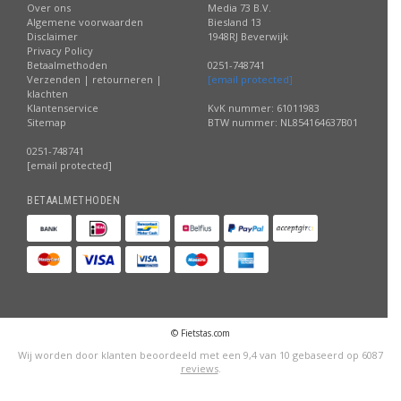
Over ons
Media 73 B.V.
Algemene voorwaarden
Biesland 13
Disclaimer
1948RJ Beverwijk
Privacy Policy
Betaalmethoden
0251-748741
Verzenden | retourneren |
[email protected]
klachten
Klantenservice
KvK nummer: 61011983
Sitemap
BTW nummer: NL854164637B01
0251-748741
[email protected]
BETAALMETHODEN
© Fietstas.com
Wij worden door klanten beoordeeld met een
9,4
van
10
gebaseerd op
6087
reviews
.