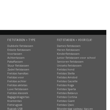
montage
Informatie
Informatie
Informatie
FIETSTASSEN > TYPE
FIETSTASSEN > VOOR ELK!
Dubbele fietstassen
Dames fietstassen
Enkele fietstassen
Heren fietstassen
Voortassen
Kinderfietstassen
Achtertassen
Junior fietstassen voor school
Pakaftassen
Senioren fietstassen
Stuur fietstassen
Uniseks fietstassen
Zadel fietstassen
Fietstas hond
Fietstas handtas
Fietstas Stella
Fietstas voor
Fietstas Amslod
Fietstas achter
Fietstas Gazelle
Fietstas aktetas
Fietstas Koga
Luxe fietstassen
Fietstas Sparta
Fietstas klassiek
Fietstas Batavus
Bagagedragertas
Fietstas Cortina
Krantentas
Fietstas Giant
Fietsrugzak
Fietstas Qwic
Rugzak USB
Moederdag cadeau: tips en