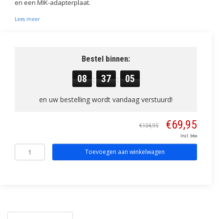
en een MIK-adapterplaat.
Lees meer
Bestel binnen:
08
37
05
:
:
en uw bestelling wordt vandaag verstuurd!
€69,95
€104,95
Incl. btw
Toevoegen aan winkelwagen