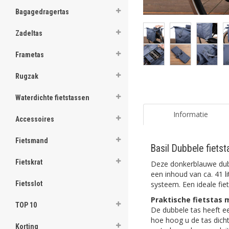
ghost
Bagagedragertas
ghost
Zadeltas
ghost
Frametas
ghost
Rugzak
ghost
Waterdichte fietstassen
ghost
Informatie
Accessoires
ghost
Fietsmand
Basil Dubbele fiets
ghost
Fietskrat
Deze donkerblauwe dub
ghost
een inhoud van ca. 41 l
systeem. Een ideale fie
Fietsslot
ghost
Praktische fietstas 
TOP 10
De dubbele tas heeft ee
ghost
hoe hoog u de tas dicht
Korting