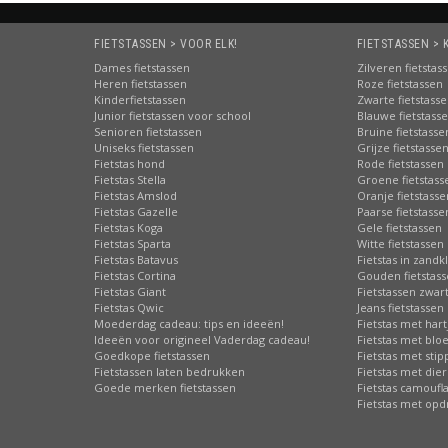
FIETSTASSEN > VOOR ELK!
FIETSTASSEN > 
Dames fietstassen
Zilveren fietstas
Heren fietstassen
Roze fietstassen
Kinderfietstassen
Zwarte fietstass
Junior fietstassen voor school
Blauwe fietstass
Senioren fietstassen
Bruine fietstasse
Uniseks fietstassen
Grijze fietstasse
Fietstas hond
Rode fietstassen
Fietstas Stella
Groene fietstass
Fietstas Amslod
Oranje fietstasse
Fietstas Gazelle
Paarse fietstasse
Fietstas Koga
Gele fietstassen
Fietstas Sparta
Witte fietstassen
Fietstas Batavus
Fietstas in zandk
Fietstas Cortina
Gouden fietstas
Fietstas Giant
Fietstassen zwart
Fietstas Qwic
Jeans fietstassen
Moederdag cadeau: tips en ideeën!
Fietstas met hart
Ideeën voor origineel Vaderdag cadeau!
Fietstas met bl
Goedkope fietstassen
Fietstas met sti
Fietstassen laten bedrukken
Fietstas met die
Goede merken fietstassen
Fietstas camoufl
Fietstas met opd