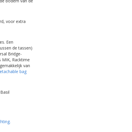
n de bodem van de
rd, voor extra
es. Een
tussen de tassen)
rsal Bridge-
ls MIK, Racktime
 gemakkelijk van
etachable bag
Basil
hting.