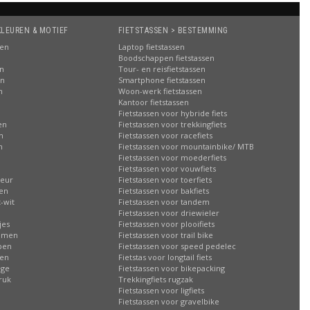
KLEUREN & MOTIEF
FIETSTASSEN > BESTEMMING
sen
Laptop fietstassen
Boodschappen fietstassen
en
Tour- en reisfietstassen
en
Smartphone fietstassen
n
Woon-werk fietstassen
n
Kantoor fietstassen
Fietstassen voor hybride fiets
en
Fietstassen voor trekkingfiets
n
Fietstassen voor racefiets
n
Fietstassen voor mountainbike/ MTB
Fietstassen voor moederfiets
Fietstassen voor vouwfiets
leur
Fietstassen voor toerfiets
sen
Fietstassen voor bakfiets
-wit
Fietstassen voor tandem
Fietstassen voor driewieler
jes
Fietstassen voor plooifiets
oemen
Fietstassen voor trail bike
ppen
Fietstassen voor speed pedelec
ren
Fietstas voor longtail fiets
age
Fietstassen voor bikepacking
ruk
Trekkingfiets rugzak
Fietstassen voor ligfiets
Fietstassen voor gravelbike