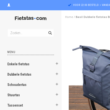
VOOR 22:00 BESTELD = VAN
Home
/
Basil Dubbele fietstas 
MENU
Enkele fietstas
ghost
Dubbele fietstas
ghost
Schoudertas
ghost
Stuurtas
ghost
Tassenset