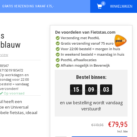
0
GRATIS VERZENDING VANAF €75,-
WINKELWAGEN
as
eblauw
review
18547
8715019185472
Op werkdagen en
Bestel binnen:
zondag voor 22:00
besteld = vandaag
15
09
02
verzonden!
:
:
Op voorraad
il heeft een
en uw bestelling wordt vandaag
tie en Universal
verstuurd!
ele fietstas, ideaal
€79,95
€119,95
Incl. btw