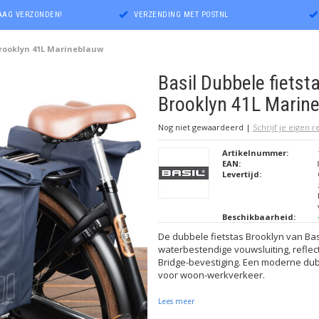
DAAG VERZONDEN!
VERZENDING MET POSTNL
Brooklyn 41L Marineblauw
Basil Dubbele fietst
Brooklyn 41L Marin
Nog niet gewaardeerd
|
Schrijf je eigen 
Artikelnummer:
EAN:
Levertijd:
Beschikbaarheid:
De dubbele fietstas Brooklyn van Bas
waterbestendige vouwsluiting, reflec
Bridge-bevestiging. Een moderne dubb
voor woon-werkverkeer.
Lees meer