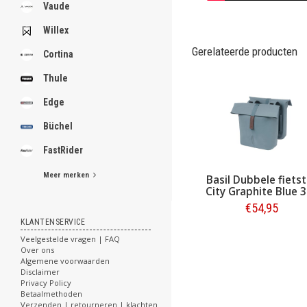
.
Vaude
Willex
Gerelateerde producten
Cortina
.
.
Thule
.
.
Edge
.
.
Büchel
.
.
FastRider
.
Meer merken
Basil Dubbele fiets
[email protected]
City Graphite Blue 
€54,95
KLANTENSERVICE
Bestellen
Veelgestelde vragen | FAQ
Over ons
Algemene voorwaarden
Disclaimer
Privacy Policy
Betaalmethoden
Verzenden | retourneren | klachten