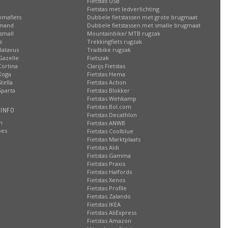
Fietstas USB
Fietstas met ledverlichting
omafiets
Dubbele fietstassen met grote brugmaat
smand
Dubbele fietstassen met smalle brugmaat
small
Mountainbike/ MTB rugzak
s
Trekkingfiets rugzak
Batavus
Trailbike rugzak
Gazelle
Fietszak
Cortina
Clarijs Fietstas
Koga
Fietstas Hema
tella
Fietstas Action
Sparta
Fietstas Blokker
Fietstas Wehkamp
Fietstas Bol.com
 INFO
Fietstas Decathlon
n
Fietstas ANWB
oes
Fietstas Coolblue
Fietstas Marktplaats
Fietstas Aldi
Fietstas Gamma
Fietstas Praxis
Fietstas Halfords
Fietstas Xenos
Fietstas Profile
Fietstas Zalando
Fietstas IKEA
Fietstas AliExpress
Fietstas Amazon