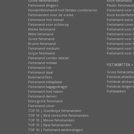
Grote fietsmanden
Roze fietsmand
Fietsmand slingers
Plastic fietsmand
Hondenfietsmand met fietstas combineren
Fietsmand voor 
Fietsmanden voor de e-bike
Roze kinderfiet
Fietsmand met deksel
Fietsmand extra 
Fietsmand voor achterop
Fietsmand cover
Kleine fietsmand
Fietsmand voor 
Witte fietsmand
Fietsmand voor 
Grote fietsmand
Fietsmand voor 
Bruine fietsmand
Fietsmand voor 
Fietsmand medium
Fietsmand voor S
Grijze fietsmand
Fietsmand voor 
Fietsmand zonder deksel
Fietsmand metaal
FIETSKRATTEN >
Fietsmand riet
Grote fietskratte
Fietsmand staal
Fietskrat afdekh
Buikmand fiets
Fietskrat stickers
Fietsmand inklapbaar
Fietskrat slingers
Fietsmand bagagedrager
Fietsbakken
Fietsmand met haken
Fietsmand dames
Extra grote fietsmand
Fietsmand zilver
TOP 10 | Goedkope fietsmanden
TOP 10 | Best verkochte fietsmanden
TOP 10 | Mooie fietsmanden
TOP 10 | Basil fietsmanden
TOP 10 | Fietsmand aanbiedingen