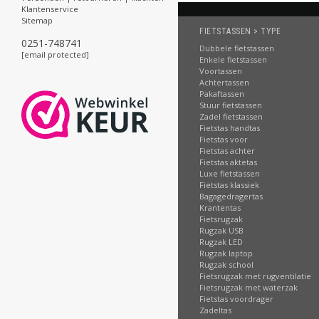
Klantenservice
Sitemap
FIETSTASSEN > TYPE
0251-748741
Dubbele fietstassen
[email protected]
Enkele fietstassen
Voortassen
Achtertassen
Pakaftassen
Stuur fietstassen
Zadel fietstassen
Fietstas handtas
Fietstas voor
Fietstas achter
Fietstas aktetas
Luxe fietstassen
Fietstas klassiek
Bagagedragertas
Krantentas
Fietsrugzak
Rugzak USB
Rugzak LED
Rugzak laptop
Rugzak school
Fietsrugzak met rugventilatie
Fietsrugzak met waterzak
Fietstas voordrager
Zadeltas