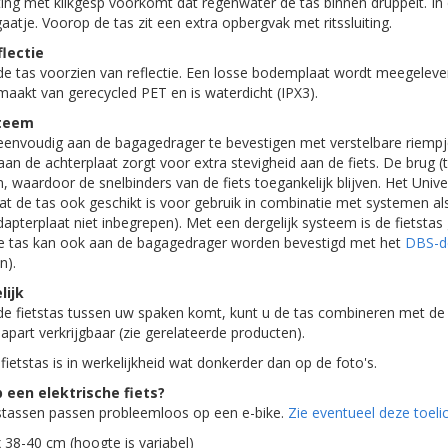
ing met klikgesp voorkomt dat regenwater de tas binnen druppelt. I
gaatje. Voorop de tas zit een extra opbergvak met ritssluiting.
lectie
s de tas voorzien van reflectie. Een losse bodemplaat wordt meegeleve
emaakt van gerecycled PET en is waterdicht (IPX3).
steem
 eenvoudig aan de bagagedrager te bevestigen met verstelbare riempj
an de achterplaat zorgt voor extra stevigheid aan de fiets. De brug (
, waardoor de snelbinders van de fiets toegankelijk blijven. Het Unive
at de tas ook geschikt is voor gebruik in combinatie met systemen a
apterplaat niet inbegrepen). Met een dergelijk systeem is de fietstas
 De tas kan ook aan de bagagedrager worden bevestigd met het
DBS-d
n).
ijk
 fietstas tussen uw spaken komt, kunt u de tas combineren met de 
apart verkrijgbaar (zie gerelateerde producten).
 fietstas is in werkelijkheid wat donkerder dan op de foto's.
 een elektrische fiets?
etstassen passen probleemloos op een e-bike.
Zie eventueel deze toelic
 38-40 cm (hoogte is variabel)