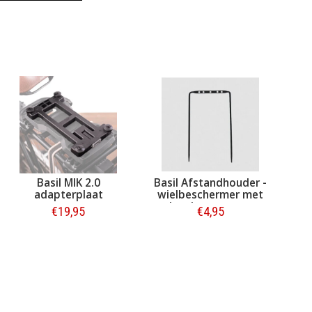
Basil MIK 2.0
Basil Afstandhouder -
adapterplaat
wielbeschermer met
achterlampmontage
€19,95
€4,95
Bestellen
Bestellen