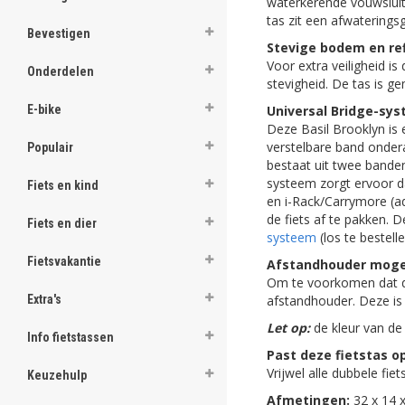
waterkerende vouwsluit
ghost
tas zit een afwaterings
Bevestigen
Stevige bodem en ref
ghost
Voor extra veiligheid i
Onderdelen
stevigheid. De tas is g
ghost
Universal Bridge-sy
E-bike
Deze Basil Brooklyn is
ghost
verstelbare band ondera
Populair
bestaat uit twee banden
ghost
systeem zorgt ervoor d
Fiets en kind
en i-Rack/Carrymore (ad
ghost
de fiets af te pakken.
Fiets en dier
systeem
(los te bestelle
ghost
Fietsvakantie
Afstandhouder mogel
ghost
Om te voorkomen dat de
afstandhouder. Deze is 
Extra's
ghost
Let op:
de kleur van de
Info fietstassen
Past deze fietstas op
ghost
Vrijwel alle dubbele fi
Keuzehulp
ghost
Afmetingen:
32 x 14 x