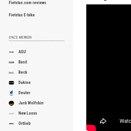
Fietstas.com reviews
ghost
Fietstas E-bike
ONZE MERKEN
.
.
AGU
.
Basil
.
Beck
.
Dakine
.
Deuter
.
Jack Wolfskin
.
New Looxs
.
Ortlieb