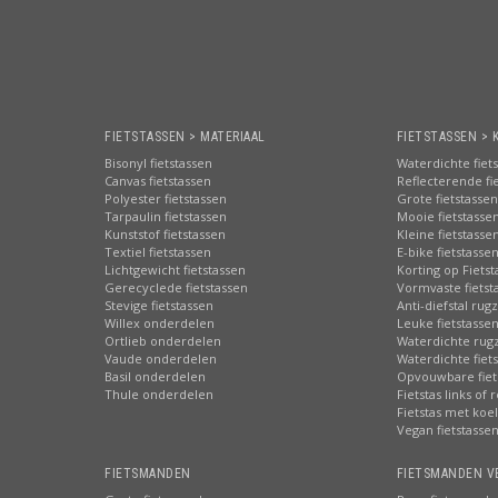
FIETSTASSEN > MATERIAAL
FIETSTASSEN > 
Bisonyl fietstassen
Waterdichte fiet
Canvas fietstassen
Reflecterende fi
Polyester fietstassen
Grote fietstassen
Tarpaulin fietstassen
Mooie fietstasse
Kunststof fietstassen
Kleine fietstasse
Textiel fietstassen
E-bike fietstasse
Lichtgewicht fietstassen
Korting op Fiets
Gerecyclede fietstassen
Vormvaste fietst
Stevige fietstassen
Anti-diefstal rug
Willex onderdelen
Leuke fietstasse
Ortlieb onderdelen
Waterdichte rug
Vaude onderdelen
Waterdichte fiets
Basil onderdelen
Opvouwbare fiet
Thule onderdelen
Fietstas links of 
Fietstas met koe
Vegan fietstasse
FIETSMANDEN
FIETSMANDEN V