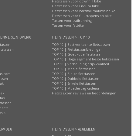
Fietstassen voor downhill bike
Fietstassen voor Enduro bike
Fietstassen voor hardtail mountainbike
Fietstassen voor full-suspension bike
Tassen voor trailrunning
Tassen voor fatbike
KENMERKEN OVERIG
FIETSTASSEN > TOP 10
stassen
TOP 10 | Best verkochte fietstassen
etstassen
TOP 10 | Fietstas aanbiedingen
TOP 10 | Goedkope fietstassen
n
TOP 10 | Hoge segment beste fietstassen
n
TOP 10 | Verhouding prijs-kwaliteit
n
TOP 10 | Mooie fietstassen
tas.com
TOP 10 | E-bike fietstassen
assen
TOP 10 | Dubbele fietstassen
zak
TOP 10 | Enkele fietstassen
n
TOP 10 | Moederdag cadeau
zak
Fietstas.com reviews en beoordelingen
tas
stassen
rechts
lvak
n
ERVOLG
FIETSTASSEN > ALGEMEEN