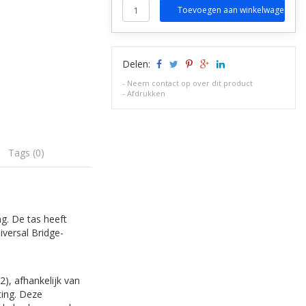
Toevoegen aan winkelwagen
Delen:
-
Neem contact op over dit product
-
Afdrukken
Tags (0)
ng. De tas heeft
iversal Bridge-
2), afhankelijk van
ting. Deze