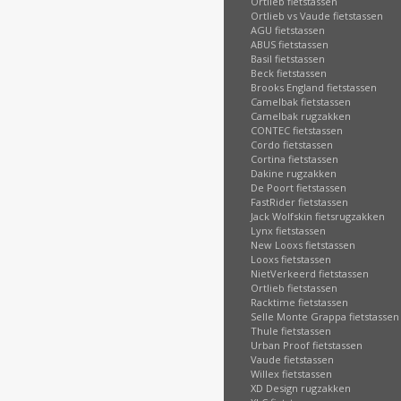
Ortlieb fietstassen
Ortlieb vs Vaude fietstassen
AGU fietstassen
ABUS fietstassen
Basil fietstassen
Beck fietstassen
Brooks England fietstassen
Camelbak fietstassen
Camelbak rugzakken
CONTEC fietstassen
Cordo fietstassen
Cortina fietstassen
Dakine rugzakken
De Poort fietstassen
FastRider fietstassen
Jack Wolfskin fietsrugzakken
Lynx fietstassen
New Looxs fietstassen
Looxs fietstassen
NietVerkeerd fietstassen
Ortlieb fietstassen
Racktime fietstassen
Selle Monte Grappa fietstassen
Thule fietstassen
Urban Proof fietstassen
Vaude fietstassen
Willex fietstassen
XD Design rugzakken