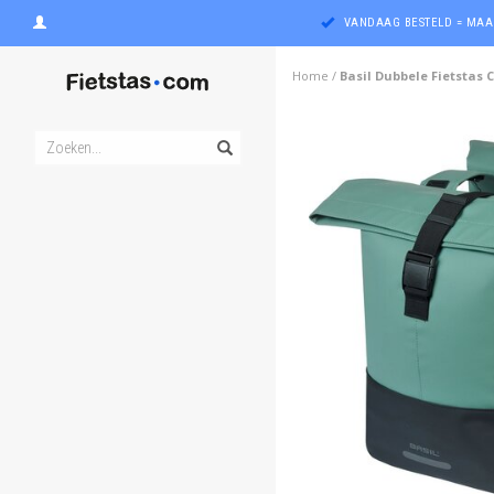
VANDAAG BESTELD = MAA
Home
/
Basil Dubbele Fietstas 
ghost
ghost
ghost
ghost