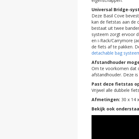
eigenschappen.
ghost
Universal Bridge-sy
Deze Basil Cove bevesti
ghost
kan de fietstas aan de
bestaat uit twee banden
ghost
systeem zorgt ervoor d
en i-Rack/Carrymore (ad
ghost
de fiets af te pakken.
detachable bag systee
ghost
Afstandhouder mogel
Om te voorkomen dat de
ghost
afstandhouder. Deze is 
ghost
Past deze fietstas op
Vrijwel alle dubbele fi
ghost
Afmetingen:
30 x 14 x
Bekijk ook onderstaan
ghost
ghost
ghost