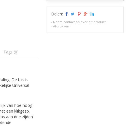
Delen:
-
Neem contact op over dit product
-
Afdrukken
Tags (0)
aling. De tas is
elijke Universal
elijk van hoe hoog
et een klikgesp.
as aan drie zijden
otende