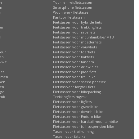
en
Tour- en reisfietstassen
en
Smartphone fietstassen
n
Woon-werk fietstassen
n
Kantoor fietstassen
Fietstassen voor hybride fiets
en
Fietstassen voor trekkingfiets
n
Fietstassen voor racefiets
n
Fietstassen voor mountainbike/ MTB
Fietstassen voor moederfiets
Fietstassen voor vouwfiets
leur
Fietstassen voor toerfiets
sen
Fietstassen voor bakfiets
-wit
Fietstassen voor tandem
Fietstassen voor driewieler
jes
Fietstassen voor plooifiets
oemen
Fietstassen voor trail bike
ppen
Fietstassen voor speed pedelec
ren
Fietstas voor longtail fiets
age
Fietstassen voor bikepacking
ruk
Trekkingfiets rugzak
Fietstassen voor ligfiets
Fietstassen voor gravelbike
Fietstassen voor downhill bike
Fietstassen voor Enduro bike
Fietstassen voor hardtail mountainbike
Fietstassen voor full-suspension bike
Tassen voor trailrunning
Tassen voor fatbike