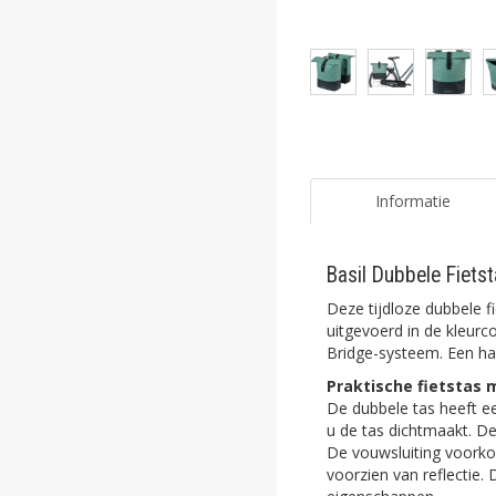
ghost
ghost
ghost
ghost
ghost
Informatie
ghost
Basil Dubbele Fiets
ghost
Deze tijdloze dubbele 
ghost
uitgevoerd in de kleurc
Bridge-systeem. Een han
ghost
Praktische fietstas 
De dubbele tas heeft ee
ghost
u de tas dichtmaakt. De
De vouwsluiting voorkom
ghost
voorzien van reflectie