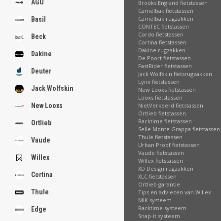
AGU
Brooks England fietstassen
Camelbak fietstassen
Camelbak rugzakken
Basil
CONTEC fietstassen
Cordo fietstassen
Beck
Cortina fietstassen
Dakine rugzakken
Dakine
De Poort fietstassen
FastRider fietstassen
Deuter
Jack Wolfskin fietsrugzakken
Lynx fietstassen
Jack Wolfskin
New Looxs fietstassen
Looxs fietstassen
New Looxs
NietVerkeerd fietstassen
Ortlieb fietstassen
Racktime fietstassen
Ortlieb
Selle Monte Grappa fietstassen
Thule fietstassen
Vaude
Urban Proof fietstassen
Vaude fietstassen
Willex
Willex fietstassen
XD Design rugzakken
Cortina
XLC fietstassen
Ortlieb garantie
Thule
Tips en adviezen van Willex
MIK systeem
Racktime systeem
Edge
Snap-it systeem