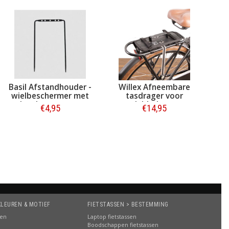
Basil Afstandhouder -
Willex Afneembare
wielbeschermer met
tasdrager voor
achterlampmontage
dubbele tas
€4,95
€14,95
Bestellen
Bestellen
KLEUREN & MOTIEF
FIETSTASSEN > BESTEMMING
sen
Laptop fietstassen
Boodschappen fietstassen