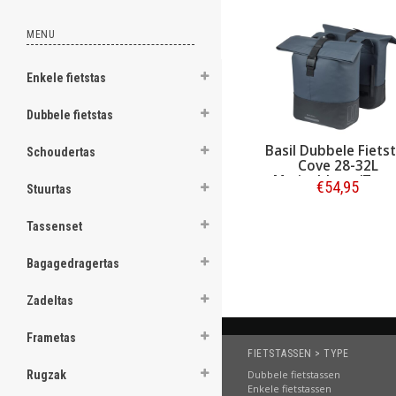
.
MENU
Enkele fietstas
.
.
.
Dubbele fietstas
.
.
Basil Dubbele Fiets
Schoudertas
.
Cove 28-32L
.
Marineblauw/Zwar
.
€54,95
Stuurtas
.
Bestellen
Tassenset
[email protected]
Bagagedragertas
Zadeltas
Frametas
FIETSTASSEN > TYPE
Rugzak
Dubbele fietstassen
Enkele fietstassen