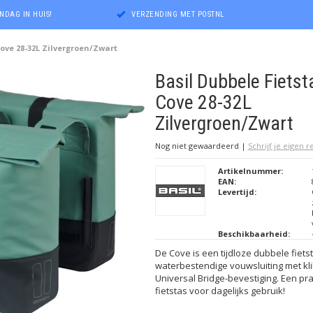
NDAG IN HUIS!
VERZENDING MET POSTNL
Cove 28-32L Zilvergroen/Zwart
Basil Dubbele Fietst
Cove 28-32L
Zilvergroen/Zwart
Nog niet gewaardeerd
|
Schrijf je eigen 
Artikelnummer:
EAN:
Levertijd:
Beschikbaarheid:
De Cove is een tijdloze dubbele fiets
waterbestendige vouwsluiting met kli
Universal Bridge-bevestiging. Een pra
fietstas voor dagelijks gebruik!