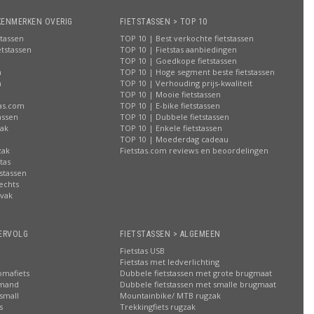
KENMERKEN OVERIG
FIETSTASSEN > TOP 10
stassen
TOP 10 | Best verkochte fietstassen
etstassen
TOP 10 | Fietstas aanbiedingen
TOP 10 | Goedkope fietstassen
n
TOP 10 | Hoge segment beste fietstassen
n
TOP 10 | Verhouding prijs-kwaliteit
n
TOP 10 | Mooie fietstassen
tas.com
TOP 10 | E-bike fietstassen
assen
TOP 10 | Dubbele fietstassen
zak
TOP 10 | Enkele fietstassen
n
TOP 10 | Moederdag cadeau
zak
Fietstas.com reviews en beoordelingen
tas
stassen
rechts
lvak
n
ERVOLG
FIETSTASSEN > ALGEMEEN
Fietstas USB
Fietstas met ledverlichting
omafiets
Dubbele fietstassen met grote brugmaat
smand
Dubbele fietstassen met smalle brugmaat
small
Mountainbike/ MTB rugzak
s
Trekkingfiets rugzak