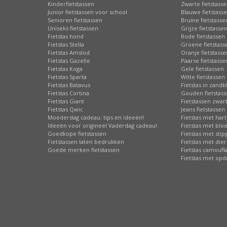
Kinderfietstassen
Zwarte fietstass
Junior fietstassen voor school
Blauwe fietstass
Senioren fietstassen
Bruine fietstasse
Uniseks fietstassen
Grijze fietstasse
Fietstas hond
Rode fietstassen
Fietstas Stella
Groene fietstass
Fietstas Amslod
Oranje fietstasse
Fietstas Gazelle
Paarse fietstasse
Fietstas Koga
Gele fietstassen
Fietstas Sparta
Witte fietstassen
Fietstas Batavus
Fietstas in zandk
Fietstas Cortina
Gouden fietstas
Fietstas Giant
Fietstassen zwart
Fietstas Qwic
Jeans fietstassen
Moederdag cadeau: tips en ideeën!
Fietstas met hart
Ideeën voor origineel Vaderdag cadeau!
Fietstas met bl
Goedkope fietstassen
Fietstas met sti
Fietstassen laten bedrukken
Fietstas met die
Goede merken fietstassen
Fietstas camoufl
Fietstas met opd