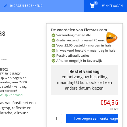
0
30 DAGEN BEDENKTIJD
WINKELWAGEN
as
review
18502
Bestel vandaag
8715019185021
en ontvang uw bestelling
Op werkdagen en
maandag! U kunt ook zelf een
zondag voor 22:00
besteld = vandaag
andere datum kiezen.
verzonden!
Op voorraad
€54,95
tas van Basil met een
kgesp, reflectie en
Incl. btw
ktische, allround
Toevoegen aan winkelwagen