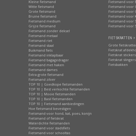
Kleine fietsmand
Fietsmand voor 
Witte fietsmand
Fietsmand voor 
Grote fietsmand
Fietsmand voor 
Bruine fietsmand
Fietsmand voor 
Fietsmand medium
Fietsmand voor S
Grijze fietsmand
Fietsmand voor 
Fietsmand zonder deksel
Fietsmand metaal
FIETSKRATTEN >
Fietsmand riet
Grote fietskratte
Fietsmand staal
Fietskrat afdekh
Buikmand fiets
Fietskrat stickers
Fietsmand inklapbaar
Fietskrat slingers
Fietsmand bagagedrager
Fietsbakken
Fietsmand met haken
Fietsmand dames
Extra grote fietsmand
Fietsmand zilver
TOP 10 | Goedkope fietsmanden
TOP 10 | Best verkochte fietsmanden
TOP 10 | Mooie fietsmanden
TOP 10 | Basil fietsmanden
TOP 10 | Fietsmand aanbiedingen
Hoe fietsmand bevestigen
Fietsmand voor hond, kat, poes, konijn
Fietsmand of fietskrat
Waterdichte fietsmanden
Fietsmand voor stadsfiets
Fietsmand voor schooltas