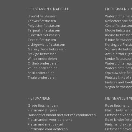
FIETSTASSEN > MATERIAAL
FIETSTASSEN > 
Bisonyl fietstassen
Waterdichte fiet
Canvas fietstassen
Reflecterende fi
Polyester fietstassen
Grote fietstassen
Tarpaulin fietstassen
Mooie fietstasse
Kunststof fietstassen
Kleine fietstasse
Textiel fietstassen
E-bike fietstasse
Lichtgewicht fietstassen
Korting op Fiets
Gerecyclede fietstassen
Vormvaste fietst
Stevige fietstassen
Anti-diefstal rug
Willex onderdelen
Leuke fietstasse
Ortlieb onderdelen
Waterdichte rug
Vaude onderdelen
Waterdichte fiets
Basil onderdelen
Opvouwbare fiet
Thule onderdelen
Fietstas links of 
Fietstas met koe
Vegan fietstasse
FIETSMANDEN
FIETSMANDEN V
Grote fietsmanden
Roze fietsmand
Fietsmand slingers
Plastic fietsmand
Hondenfietsmand met fietstas combineren
Fietsmand voor 
Fietsmanden voor de e-bike
Roze kinderfiet
Fietsmand met deksel
Fietsmand extra 
Fietsmand voor achterop
Fietsmand cover