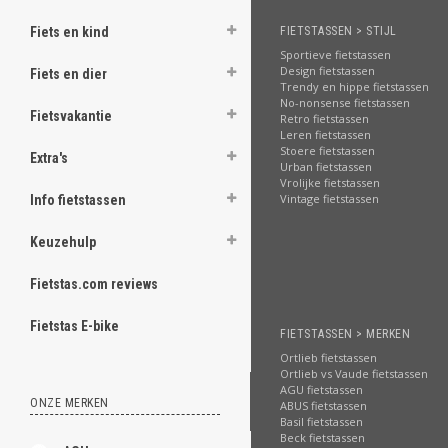
Fiets en kind
FIETSTASSEN > STIJL
Sportieve fietstassen
Design fietstassen
Fiets en dier
Trendy en hippe fietstassen
No-nonsense fietstassen
Fietsvakantie
Retro fietstassen
Leren fietstassen
Stoere fietstassen
Extra's
Urban fietstassen
Vrolijke fietstassen
Vintage fietstassen
Info fietstassen
Keuzehulp
Fietstas.com reviews
Fietstas E-bike
FIETSTASSEN > MERKEN
Ortlieb fietstassen
Ortlieb vs Vaude fietstassen
AGU fietstassen
ONZE MERKEN
ABUS fietstassen
Basil fietstassen
Beck fietstassen