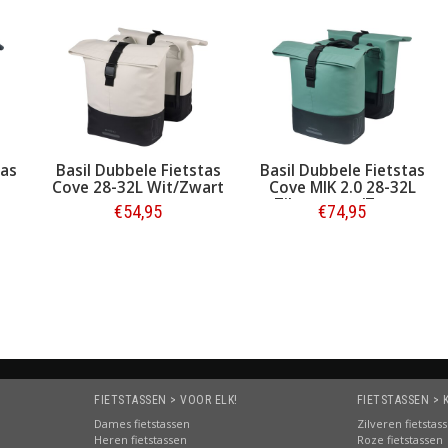
tas
Basil Dubbele Fietstas
Basil Dubbele Fietstas
Cove 28-32L Wit/Zwart
Cove MIK 2.0 28-32L
t
Zilvergroen/Zwart
€54,95
€74,95
Bestellen
Bestellen
FIETSTASSEN > VOOR ELK!
FIETSTASSEN > 
Dames fietstassen
Zilveren fietstas
Heren fietstassen
Roze fietstassen