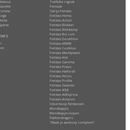
Batavus
Trailbike rugzak
Gazelle
Fietszak
Cortina
Clarijs Fietstas
Koga
Fietstas Hema
tella
Fietstas Action
Sparta
Fietstas Blokker
Fietstas Wehkamp
Fietstas Bol.com
 INFO
Fietstas Decathlon
n
Fietstas ANWB
oes
Fietstas Coolblue
Fietstas Marktplaats
Fietstas Aldi
Fietstas Gamma
Fietstas Praxis
Fietstas Halfords
Fietstas Xenos
Fietstas Profile
Fietstas Zalando
Fietstas IKEA
Fietstas AliExpress
Fietstas Amazon
Uitverkoop fietstassen
Mondkapjes
Mondkapjes kopen
Pakkendragers
"Maak je aankoop compleet"