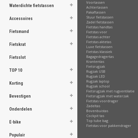
Voortassen
Waterdichte fietstassen
Achtertassen
Pakaftassen
Stuur fietstassen
Accessoires
Zadel fietstassen
Fietstas handtas
Fietsmand
Fietstas voor
Fietstas achter
Fietstas aktetas
Fietskrat
Luxe fietstassen
Fietstas klassiek
Bagagedragertas
Fietsslot
Krantentas
Fietsrugzak
TOP 10
Rugzak USB
Rugzak LED
Rugzak laptop
Korting
Rugzak school
Fietsrugzak met rugventilatie
Bevestigen
Fietsrugzak met waterzak
Fietstas voordrager
Zadeltas
Onderdelen
Bovenbuistas
Cockpit tas
Top tube bag
E-bike
Fietstas voor pakkendrager
Populair