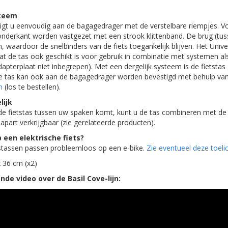
steem
gt u eenvoudig aan de bagagedrager met de verstelbare riempjes. Voor
 onderkant worden vastgezet met een strook klittenband. De brug (tus
, waardoor de snelbinders van de fiets toegankelijk blijven. Het Unive
at de tas ook geschikt is voor gebruik in combinatie met systemen a
apterplaat niet inbegrepen). Met een dergelijk systeem is de fietstas
 De tas kan ook aan de bagagedrager worden bevestigd met behulp va
m
(los te bestellen).
ijk
 fietstas tussen uw spaken komt, kunt u de tas combineren met de 
apart verkrijgbaar (zie gerelateerde producten).
 een elektrische fiets?
etstassen passen probleemloos op een e-bike.
Zie eventueel deze toelic
 36 cm (x2)
de video over de Basil Cove-lijn: