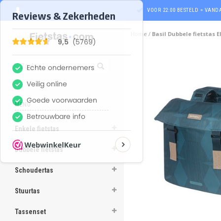
VOOR 22:00 BESTELD = VAN
Home
/
Basil Dubbele fietstas E
MENU
Enkele fietstas
ghost
Dubbele fietstas
ghost
Schoudertas
ghost
Stuurtas
ghost
Tassenset