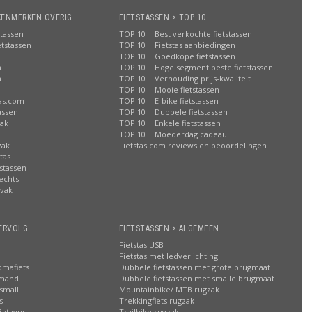
KENMERKEN OVERIG
FIETSTASSEN > TOP 10
stassen
TOP 10 | Best verkochte fietstassen
etstassen
TOP 10 | Fietstas aanbiedingen
TOP 10 | Goedkope fietstassen
n
TOP 10 | Hoge segment beste fietstassen
n
TOP 10 | Verhouding prijs-kwaliteit
n
TOP 10 | Mooie fietstassen
tas.com
TOP 10 | E-bike fietstassen
assen
TOP 10 | Dubbele fietstassen
zak
TOP 10 | Enkele fietstassen
n
TOP 10 | Moederdag cadeau
zak
Fietstas.com reviews en beoordelingen
tas
stassen
rechts
lvak
n
ERVOLG
FIETSTASSEN > ALGEMEEN
Fietstas USB
Fietstas met ledverlichting
omafiets
Dubbele fietstassen met grote brugmaat
smand
Dubbele fietstassen met smalle brugmaat
small
Mountainbike/ MTB rugzak
s
Trekkingfiets rugzak
Batavus
Trailbike rugzak