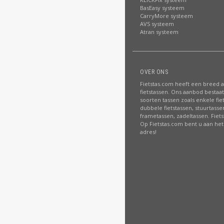
BasEasy systeem
CarryMore systeem
AVS systeem
Atran systeem
OVER ONS
Fietstas.com heeft een breed 
fietstassen. Ons aanbod bestaat 
soorten tassen zoals enkele fie
dubbele fietstassen, stuurtasse
frametassen, zadeltassen. Fiet
Op Fietstas.com bent u aan het 
adres!