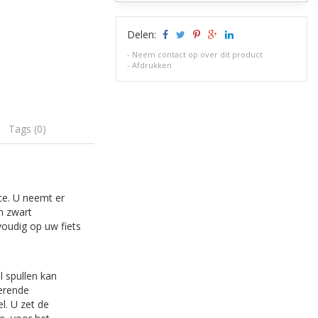
Delen:
-
Neem contact op over dit product
-
Afdrukken
Tags (0)
e. U neemt er
n zwart
oudig op uw fiets
l spullen kan
kerende
l. U zet de