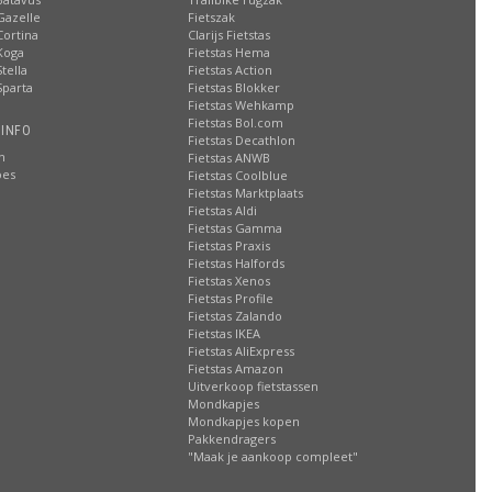
Gazelle
Fietszak
Cortina
Clarijs Fietstas
Koga
Fietstas Hema
tella
Fietstas Action
Sparta
Fietstas Blokker
Fietstas Wehkamp
Fietstas Bol.com
 INFO
Fietstas Decathlon
n
Fietstas ANWB
oes
Fietstas Coolblue
Fietstas Marktplaats
Fietstas Aldi
Fietstas Gamma
Fietstas Praxis
Fietstas Halfords
Fietstas Xenos
Fietstas Profile
Fietstas Zalando
Fietstas IKEA
Fietstas AliExpress
Fietstas Amazon
Uitverkoop fietstassen
Mondkapjes
Mondkapjes kopen
Pakkendragers
"Maak je aankoop compleet"