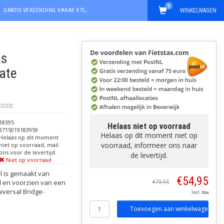
0
GRATIS VERZENDING VANAF €75,-
WINKELWAGEN
as
ate
review
18395
Helaas niet op voorraad
8715019183959
Helaas op dit moment niet op
Helaas op dit moment
voorraad, informeer ons naar
niet op voorraad, mail
ons voor de levertijd.
de levertijd.
Niet op voorraad
l is gemaakt van
€54,95
l en voorzien van een
€79,95
iversal Bridge-
Incl. btw
Toevoegen aan winkelwagen