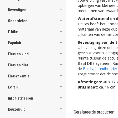
vouwsluiting vast met ve
ghost
opbergen van kleinere s
Bevestigen
meenemen van zwaarder
ghost
Waterafstotend en 
Onderdelen
De tas heeft het 'Choos
ghost
materiaal van deze dubb
E-bike
zijkanten van de tas zo
ghost
Bevestiging van de E
Populair
U bevestigt deze dubbel
ghost
geschikt voor alle baga
Fiets en kind
ruimte tussen de accu 
ghost
Basil DBS-systeem, Rac
Fiets en dier
de
Basil afstandhouder
ghost
zorgt ervoor dat de snel
Fietsvakantie
Afmetingen:
40 x 17 x
ghost
Brugmaat:
ca. 16 cm
Extra's
ghost
Info fietstassen
ghost
Keuzehulp
Gerelateerde producten
ghost