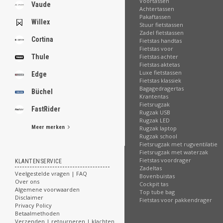
.
Voortassen
Vaude
Achtertassen
Pakaftassen
Willex
Stuur fietstassen
Zadel fietstassen
Cortina
Fietstas handtas
.
Fietstas voor
.
Fietstas achter
Thule
.
Fietstas aktetas
.
Luxe fietstassen
Edge
.
Fietstas klassiek
.
Bagagedragertas
Büchel
.
Krantentas
.
Fietsrugzak
FastRider
.
Rugzak USB
Rugzak LED
Meer merken
Rugzak laptop
[email protected]
Rugzak school
Fietsrugzak met rugventilatie
Fietsrugzak met waterzak
Fietstas voordrager
KLANTENSERVICE
Zadeltas
Veelgestelde vragen | FAQ
Bovenbuistas
Over ons
Cockpit tas
Algemene voorwaarden
Top tube bag
Disclaimer
Fietstas voor pakkendrager
Privacy Policy
Betaalmethoden
Verzenden | retourneren | klachten