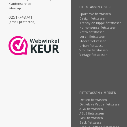
Klantenservice
FIETSTASSEN > STIJL
Sitemap
Sportieve fietstassen
0251-748741
Design fietstassen
[email protected]
Trendy en hippe fietstassen
No-nonsense fietstassen
Retro fietstassen
Leren fietstassen
Stoere fietstassen
Urban fietstassen
Vrolijke fietstassen
Vintage fietstassen
FIETSTASSEN > MERKEN
Ortlieb fietstassen
Ortlieb vs Vaude fietstassen
AGU fietstassen
ABUS fietstassen
Basil fietstassen
Beck fietstassen
Brooks England fietstassen