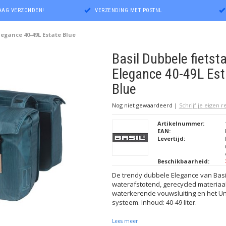
DAAG VERZONDEN!
VERZENDING MET POSTNL
legance 40-49L Estate Blue
Basil Dubbele fietst
Elegance 40-49L Est
Blue
Nog niet gewaardeerd
|
Schrijf je eigen 
Artikelnummer:
EAN:
Levertijd:
Beschikbaarheid:
De trendy dubbele Elegance van Basi
waterafstotend, gerecycled materiaa
waterkerende vouwsluiting en het Un
systeem. Inhoud: 40-49 liter.
Lees meer