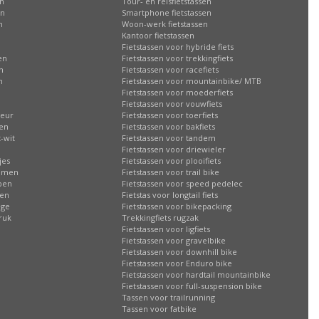
en
Tour- en reisfietstassen
en
Smartphone fietstassen
n
Woon-werk fietstassen
n
Kantoor fietstassen
Fietstassen voor hybride fiets
en
Fietstassen voor trekkingfiets
n
Fietstassen voor racefiets
n
Fietstassen voor mountainbike/ MTB
Fietstassen voor moederfiets
Fietstassen voor vouwfiets
leur
Fietstassen voor toerfiets
sen
Fietstassen voor bakfiets
-wit
Fietstassen voor tandem
Fietstassen voor driewieler
jes
Fietstassen voor plooifiets
oemen
Fietstassen voor trail bike
ppen
Fietstassen voor speed pedelec
ren
Fietstas voor longtail fiets
age
Fietstassen voor bikepacking
ruk
Trekkingfiets rugzak
Fietstassen voor ligfiets
Fietstassen voor gravelbike
Fietstassen voor downhill bike
Fietstassen voor Enduro bike
Fietstassen voor hardtail mountainbike
Fietstassen voor full-suspension bike
Tassen voor trailrunning
Tassen voor fatbike