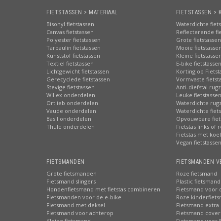
FIETSTASSEN > MATERIAAL
FIETSTASSEN > 
Bisonyl fietstassen
Waterdichte fiet
Canvas fietstassen
Reflecterende fi
Polyester fietstassen
Grote fietstassen
Tarpaulin fietstassen
Mooie fietstasse
Kunststof fietstassen
Kleine fietstasse
Textiel fietstassen
E-bike fietstasse
Lichtgewicht fietstassen
Korting op Fiets
Gerecyclede fietstassen
Vormvaste fietst
Stevige fietstassen
Anti-diefstal rug
Willex onderdelen
Leuke fietstasse
Ortlieb onderdelen
Waterdichte rug
Vaude onderdelen
Waterdichte fiets
Basil onderdelen
Opvouwbare fiet
Thule onderdelen
Fietstas links of 
Fietstas met koe
Vegan fietstasse
FIETSMANDEN
FIETSMANDEN V
Grote fietsmanden
Roze fietsmand
Fietsmand slingers
Plastic fietsmand
Hondenfietsmand met fietstas combineren
Fietsmand voor 
Fietsmanden voor de e-bike
Roze kinderfiet
Fietsmand met deksel
Fietsmand extra 
Fietsmand voor achterop
Fietsmand cover
Kleine fietsmand
Fietsmand voor 