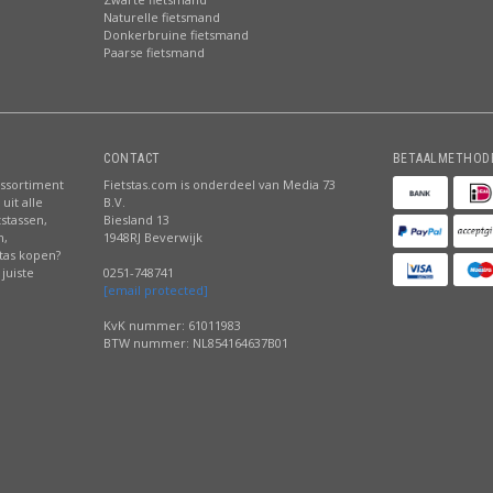
Naturelle fietsmand
Donkerbruine fietsmand
Paarse fietsmand
CONTACT
BETAALMETHOD
assortiment
Fietstas.com is onderdeel van Media 73
uit alle
B.V.
tstassen,
Biesland 13
n,
1948RJ Beverwijk
stas kopen?
juiste
0251-748741
[email protected]
KvK nummer: 61011983
BTW nummer: NL854164637B01