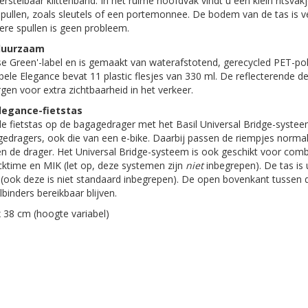
rstelbaar klittenband. In het ruime hoofdvak vindt u een klein ritsvak
pullen, zoals sleutels of een portemonnee. De bodem van de tas is ve
e spullen is geen probleem.
duurzaam
e Green'-label en is gemaakt van waterafstotend, gerecycled PET-pol
ele Elegance bevat 11 plastic flesjes van 330 ml. De reflecterende de
rgen voor extra zichtbaarheid in het verkeer.
legance-fietstas
e fietstas op de bagagedrager met het Basil Universal Bridge-systee
gedragers, ook die van een e-bike. Daarbij passen de riempjes normal
en de drager. Het Universal Bridge-systeem is ook geschikt voor comb
ktime en MIK (let op, deze systemen zijn
niet
inbegrepen). De tas is 
(ook deze is niet standaard inbegrepen). De open bovenkant tussen 
binders bereikbaar blijven.
 38 cm (hoogte variabel)