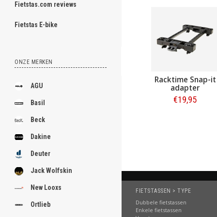
Fietstas.com reviews
ghost
Fietstas E-bike
ONZE MERKEN
.
ndhouder -
Racktime Snap-it
Basil Dubbele fie
.
AGU
ermer met
adapter
Ever-Green Th
pmontage
Groen 32L
95
€19,95
€69,95
.
Basil
.
llen
Bestellen
Bestellen
Beck
.
Dakine
.
Deuter
.
Jack Wolfskin
.
New Looxs
FIETSTASSEN > TYPE
.
Dubbele fietstassen
Ortlieb
Enkele fietstassen