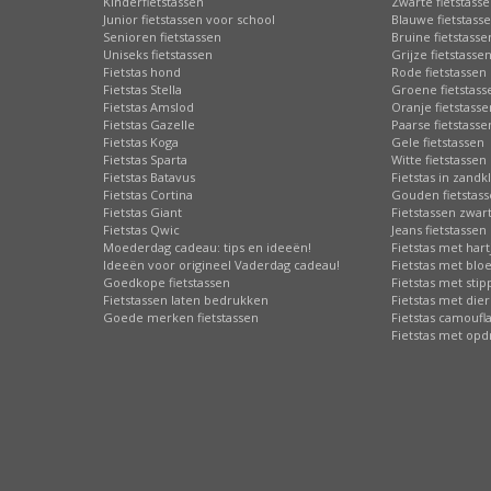
Kinderfietstassen
Zwarte fietstass
Junior fietstassen voor school
Blauwe fietstass
Senioren fietstassen
Bruine fietstasse
Uniseks fietstassen
Grijze fietstasse
Fietstas hond
Rode fietstassen
Fietstas Stella
Groene fietstass
Fietstas Amslod
Oranje fietstasse
Fietstas Gazelle
Paarse fietstasse
Fietstas Koga
Gele fietstassen
Fietstas Sparta
Witte fietstassen
Fietstas Batavus
Fietstas in zandk
Fietstas Cortina
Gouden fietstas
Fietstas Giant
Fietstassen zwart
Fietstas Qwic
Jeans fietstassen
Moederdag cadeau: tips en ideeën!
Fietstas met hart
Ideeën voor origineel Vaderdag cadeau!
Fietstas met bl
Goedkope fietstassen
Fietstas met sti
Fietstassen laten bedrukken
Fietstas met die
Goede merken fietstassen
Fietstas camoufl
Fietstas met opd