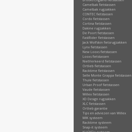
Camelbak fietstassen
Camelbak rugzakken
CONTEC fietstassen
Cordo fietstassen
Cortina fietstassen
Dakine rugzakken
De Poort fietstassen
FastRider fietstassen
Jack Wolfskin fietsrugzakken
Lynx fietstassen
New Looxs fietstassen
Looxs fietstassen
NietVerkeerd fietstassen
Ortlieb fietstassen
Racktime fietstassen
Selle Monte Grappa fietstassen
Thule fietstassen
Urban Proof fietstassen
Vaude fietstassen
Willex fietstassen
XD Design rugzakken
XLC fietstassen
Ortlieb garantie
Tips en adviezen van Willex
MIK systeem
Racktime systeem
Snap-it systeem
KLICKFix systeem