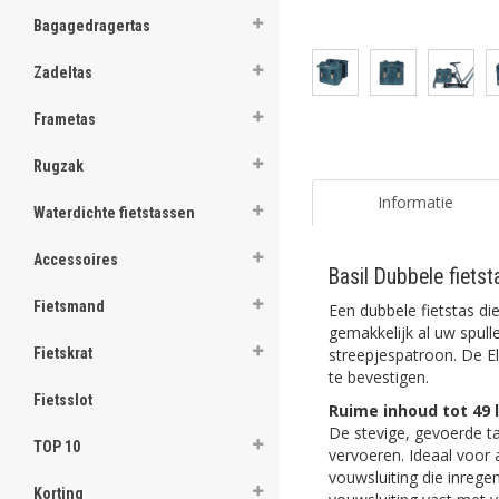
ghost
Bagagedragertas
ghost
Zadeltas
ghost
Frametas
ghost
Rugzak
ghost
Informatie
Waterdichte fietstassen
ghost
Accessoires
Basil Dubbele fiets
ghost
Fietsmand
Een dubbele fietstas die
ghost
gemakkelijk al uw spull
streepjespatroon. De E
Fietskrat
te bevestigen.
ghost
Fietsslot
Ruime inhoud tot 49 l
ghost
De stevige, gevoerde ta
TOP 10
vervoeren. Ideaal voor
ghost
vouwsluiting die inrege
Korting