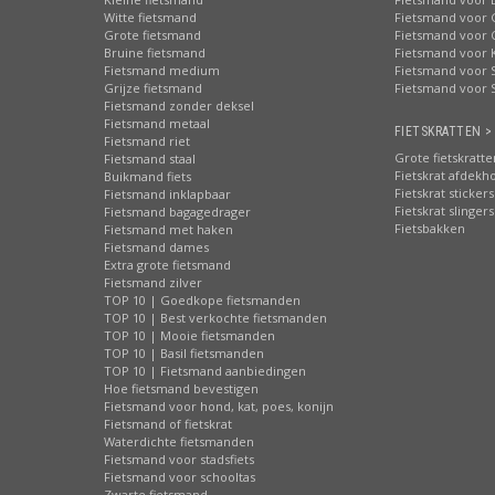
Witte fietsmand
Fietsmand voor 
Grote fietsmand
Fietsmand voor 
Bruine fietsmand
Fietsmand voor 
Fietsmand medium
Fietsmand voor S
Grijze fietsmand
Fietsmand voor 
Fietsmand zonder deksel
Fietsmand metaal
FIETSKRATTEN >
Fietsmand riet
Grote fietskratte
Fietsmand staal
Fietskrat afdekh
Buikmand fiets
Fietskrat stickers
Fietsmand inklapbaar
Fietskrat slingers
Fietsmand bagagedrager
Fietsbakken
Fietsmand met haken
Fietsmand dames
Extra grote fietsmand
Fietsmand zilver
TOP 10 | Goedkope fietsmanden
TOP 10 | Best verkochte fietsmanden
TOP 10 | Mooie fietsmanden
TOP 10 | Basil fietsmanden
TOP 10 | Fietsmand aanbiedingen
Hoe fietsmand bevestigen
Fietsmand voor hond, kat, poes, konijn
Fietsmand of fietskrat
Waterdichte fietsmanden
Fietsmand voor stadsfiets
Fietsmand voor schooltas
Zwarte fietsmand