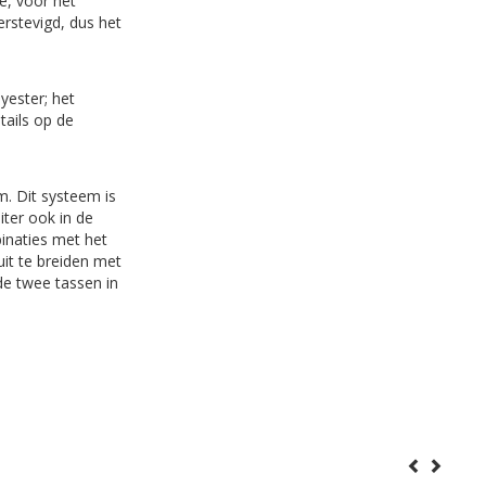
je, voor het
rstevigd, dus het
yester; het
tails op de
m. Dit systeem is
iter ook in de
inaties met het
uit te breiden met
de twee tassen in