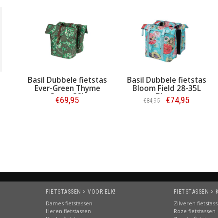
tstas
Basil Dubbele fietstas
Basil MIK Double
yme
Bloom Field 28-35L
Decker
Blauw
€74,95
€14,95
€84,95
Bestellen
Bestellen
FIETSTASSEN > VOOR ELK!
FIETSTASSEN > 
Dames fietstassen
Zilveren fietstas
Heren fietstassen
Roze fietstassen