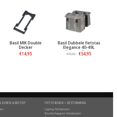
Basil Dubbele fietstas
Basil MIK 2.0
Elegance 40-49L
adapterplaat
Chateau Taupe
€54,95
€19,95
€79,95
Bestellen
Bestellen
KLEUREN & MOTIEF
FIETSTASSEN > BESTEMMING
sen
Laptop fietstassen
Boodschappen fietstassen