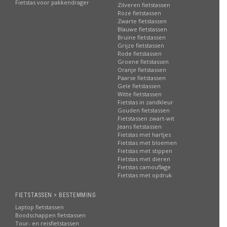
Fietstas voor pakkendrager
Zilveren fietstassen
Roze fietstassen
Zwarte fietstassen
Blauwe fietstassen
Bruine fietstassen
Grijze fietstassen
Rode fietstassen
Groene fietstassen
Oranje fietstassen
Paarse fietstassen
Gele fietstassen
Witte fietstassen
Fietstas in zandkleur
Gouden fietstassen
Fietstassen zwart-wit
Jeans fietstassen
Fietstas met hartjes
Fietstas met bloemen
Fietstas met stippen
Fietstas met dieren
Fietstas camouflage
Fietstas met opdruk
FIETSTASSEN > BESTEMMING
Laptop fietstassen
Boodschappen fietstassen
Tour- en reisfietstassen