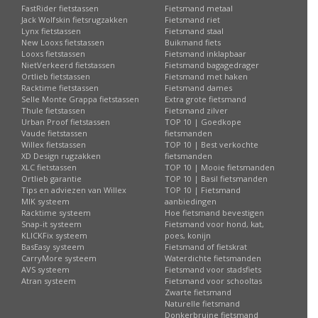
FastRider fietstassen
Fietsmand metaal
Jack Wolfskin fietsrugzakken
Fietsmand riet
Lynx fietstassen
Fietsmand staal
New Looxs fietstassen
Buikmand fiets
Looxs fietstassen
Fietsmand inklapbaar
NietVerkeerd fietstassen
Fietsmand bagagedrager
Ortlieb fietstassen
Fietsmand met haken
Racktime fietstassen
Fietsmand dames
Selle Monte Grappa fietstassen
Extra grote fietsmand
Thule fietstassen
Fietsmand zilver
Urban Proof fietstassen
TOP 10 | Goedkope
Vaude fietstassen
fietsmanden
Willex fietstassen
TOP 10 | Best verkochte
XD Design rugzakken
fietsmanden
XLC fietstassen
TOP 10 | Mooie fietsmanden
Ortlieb garantie
TOP 10 | Basil fietsmanden
Tips en adviezen van Willex
TOP 10 | Fietsmand
MIK systeem
aanbiedingen
Racktime systeem
Hoe fietsmand bevestigen
Snap-it systeem
Fietsmand voor hond, kat,
KLICKFix systeem
poes, konijn
BasEasy systeem
Fietsmand of fietskrat
CarryMore systeem
Waterdichte fietsmanden
AVS systeem
Fietsmand voor stadsfiets
Atran systeem
Fietsmand voor schooltas
Zwarte fietsmand
Naturelle fietsmand
Donkerbruine fietsmand