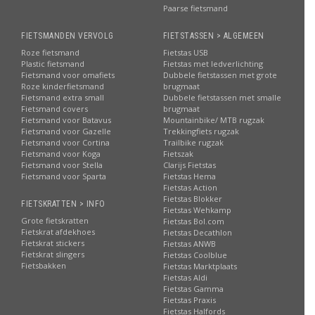
Paarse fietsmand
FIETSMANDEN VERVOLG
FIETSTASSEN > ALGEMEEN
Roze fietsmand
Fietstas USB
Plastic fietsmand
Fietstas met ledverlichting
Fietsmand voor omafiets
Dubbele fietstassen met grote
Roze kinderfietsmand
brugmaat
Fietsmand extra small
Dubbele fietstassen met smalle
Fietsmand covers
brugmaat
Fietsmand voor Batavus
Mountainbike/ MTB rugzak
Fietsmand voor Gazelle
Trekkingfiets rugzak
Fietsmand voor Cortina
Trailbike rugzak
Fietsmand voor Koga
Fietszak
Fietsmand voor Stella
Clarijs Fietstas
Fietsmand voor Sparta
Fietstas Hema
Fietstas Action
Fietstas Blokker
FIETSKRATTEN > INFO
Fietstas Wehkamp
Grote fietskratten
Fietstas Bol.com
Fietskrat afdekhoes
Fietstas Decathlon
Fietskrat stickers
Fietstas ANWB
Fietskrat slingers
Fietstas Coolblue
Fietsbakken
Fietstas Marktplaats
Fietstas Aldi
Fietstas Gamma
Fietstas Praxis
Fietstas Halfords