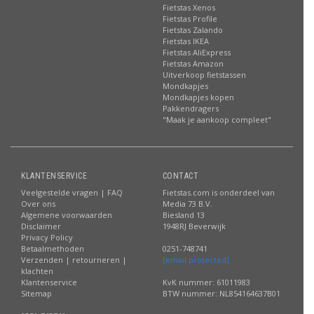
Fietstas Xenos
Fietstas Profile
Fietstas Zalando
Fietstas IKEA
Fietstas AliExpress
Fietstas Amazon
Uitverkoop fietstassen
Mondkapjes
Mondkapjes kopen
Pakkendragers
"Maak je aankoop compleet"
KLANTENSERVICE
CONTACT
Veelgestelde vragen | FAQ
Fietstas.com is onderdeel van
Over ons
Media 73 B.V.
Algemene voorwaarden
Biesland 13
Disclaimer
1948RJ Beverwijk
Privacy Policy
Betaalmethoden
0251-748741
Verzenden | retourneren |
[email protected]
klachten
Klantenservice
KvK nummer: 61011983
Sitemap
BTW nummer: NL854164637B01