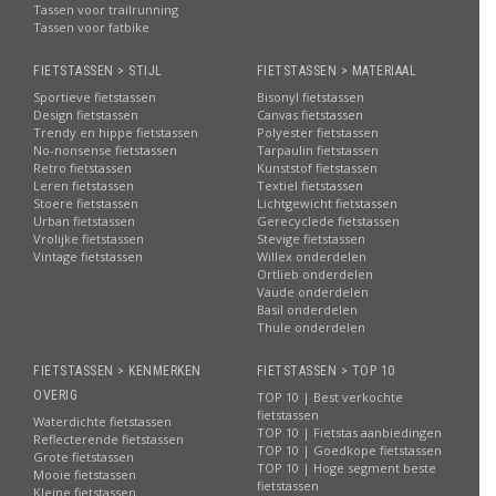
Tassen voor trailrunning
Tassen voor fatbike
FIETSTASSEN > STIJL
FIETSTASSEN > MATERIAAL
Sportieve fietstassen
Bisonyl fietstassen
Design fietstassen
Canvas fietstassen
Trendy en hippe fietstassen
Polyester fietstassen
No-nonsense fietstassen
Tarpaulin fietstassen
Retro fietstassen
Kunststof fietstassen
Leren fietstassen
Textiel fietstassen
Stoere fietstassen
Lichtgewicht fietstassen
Urban fietstassen
Gerecyclede fietstassen
Vrolijke fietstassen
Stevige fietstassen
Vintage fietstassen
Willex onderdelen
Ortlieb onderdelen
Vaude onderdelen
Basil onderdelen
Thule onderdelen
FIETSTASSEN > KENMERKEN
FIETSTASSEN > TOP 10
OVERIG
TOP 10 | Best verkochte
fietstassen
Waterdichte fietstassen
TOP 10 | Fietstas aanbiedingen
Reflecterende fietstassen
TOP 10 | Goedkope fietstassen
Grote fietstassen
TOP 10 | Hoge segment beste
Mooie fietstassen
fietstassen
Kleine fietstassen