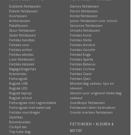
Dubbele fietstassen
Dames fietstassen
Enkele fietstassen
Heren fietstassen
Voortassen
Kinderfietstassen
Achtertassen
Junior fietstassen voor school
Pakaftassen
Senioren fietstassen
Stuur fietstassen
Uniseks fietstassen
Zadel fietstassen
Fietstas hond
Fietstas handtas
Fietstas Stella
Fietstas voor
Fietstas Amslod
Fietstas achter
Fietstas Gazelle
Fietstas aktetas
Fietstas Koga
Luxe fietstassen
Fietstas Sparta
Fietstas klassiek
Fietstas Batavus
Bagagedragertas
Fietstas Cortina
Krantentas
Fietstas Giant
Fietsrugzak
Fietstas Qwic
Rugzak USB
Moederdag cadeau: tips en
Rugzak LED
ideeën!
Rugzak laptop
Ideeën voor origineel Vaderdag
Rugzak school
cadeau!
Fietsrugzak met rugventilatie
Goedkope fietstassen
Fietsrugzak met waterzak
Fietstassen laten bedrukken
Fietstas voordrager
Goede merken fietstassen
Zadeltas
Bovenbuistas
FIETSTASSEN > KLEUREN &
Cockpit tas
MOTIEF
Top tube bag