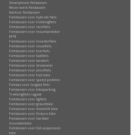
Smartphone fietstassen
Woon-werk fietstassen
Kantoor fietstassen
Fietstassen voor hybride fiets
Fietstassen voor trekkingfiets
Fietstassen voor racefiets
Fietstassen voor mountainbike/
MTB
Fietstassen voor moederfiets
Fietstassen voor vouwfiets
Fietstassen voor toerfiets
Fietstassen voor bakfiets
Fietstassen voor tandem
Fietstassen voor driewieler
Fietstassen voor plooifiets
Fietstassen voor trail bike
Fietstassen voor speed pedelec
Fietstas voor longtail fiets
Fietstassen voor bikepacking
Trekkingfiets rugzak
Fietstassen voor ligfiets
Fietstassen voor gravelbike
Fietstassen voor downhill bike
Fietstassen voor Enduro bike
Fietstassen voor hardtail
mountainbike
Fietstassen voor full-suspension
bike