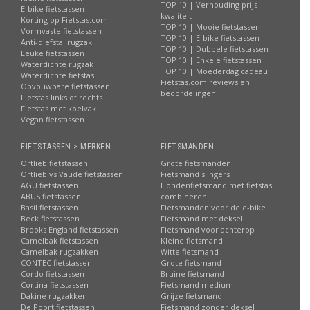
TOP 10 | Verhouding prijs-
E-bike fietstassen
kwaliteit
Korting op Fietstas.com
TOP 10 | Mooie fietstassen
Vormvaste fietstassen
TOP 10 | E-bike fietstassen
Anti-diefstal rugzak
TOP 10 | Dubbele fietstassen
Leuke fietstassen
TOP 10 | Enkele fietstassen
Waterdichte rugzak
TOP 10 | Moederdag cadeau
Waterdichte fietstas
Fietstas.com reviews en
Opvouwbare fietstassen
beoordelingen
Fietstas links of rechts
Fietstas met koelvak
Vegan fietstassen
FIETSTASSEN > MERKEN
FIETSMANDEN
Ortlieb fietstassen
Grote fietsmanden
Ortlieb vs Vaude fietstassen
Fietsmand slingers
AGU fietstassen
Hondenfietsmand met fietstas
ABUS fietstassen
combineren
Basil fietstassen
Fietsmanden voor de e-bike
Beck fietstassen
Fietsmand met deksel
Brooks England fietstassen
Fietsmand voor achterop
Camelbak fietstassen
Kleine fietsmand
Camelbak rugzakken
Witte fietsmand
CONTEC fietstassen
Grote fietsmand
Cordo fietstassen
Bruine fietsmand
Cortina fietstassen
Fietsmand medium
Dakine rugzakken
Grijze fietsmand
De Poort fietstassen
Fietsmand zonder deksel