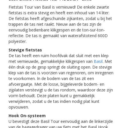
Fietstas Tour van Basil is vernieuwd! De enkele zwarte
fietstas is extra stevig en heeft een inhoud van 14 liter.
De fietstas heeft afgeschuinde zijkanten, zodat u bij het
trappen de tas niet raakt. Nieuw aan de tas zijn de
eenvoudig bedienbare klikgespen en de ton-sur-ton-
reflectie. De tas is gemaakt van waterafstotend 600D
polyester.
Stevige fietstas
De tas heeft een ruim hoofdvak dat sluit met een klep
met vernieuwde, gemakkelijke klikgespen van
Basil
. Met
één druk op de gesp springt de sluiting open. De stevige
klep van de tas is voorzien van regenoren, om inregenen
te voorkomen. In de bodem van de tas zit een
afvoergaatje. Met de losse, bijgeleverde bodem- en
zijplaten verstevigt u de tas rondom, waardoor deze zijn
vorm behoudt. Deze platen kunt u gemakkelijk
verwijderen, zodat u de tas indien nodig plat kunt
opvouwen.
Hook On-systeem
U bevestigt deze Basil Tour eenvoudig aan de linkerzijde
van de bagagedrager van uw fiets met het Basil Hook