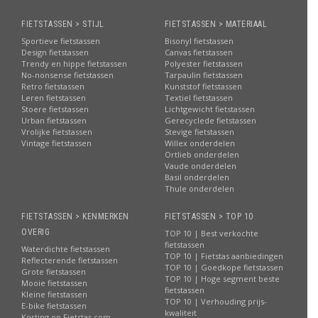
FIETSTASSEN > STIJL
FIETSTASSEN > MATERIAAL
Sportieve fietstassen
Bisonyl fietstassen
Design fietstassen
Canvas fietstassen
Trendy en hippe fietstassen
Polyester fietstassen
No-nonsense fietstassen
Tarpaulin fietstassen
Retro fietstassen
Kunststof fietstassen
Leren fietstassen
Textiel fietstassen
Stoere fietstassen
Lichtgewicht fietstassen
Urban fietstassen
Gerecyclede fietstassen
Vrolijke fietstassen
Stevige fietstassen
Vintage fietstassen
Willex onderdelen
Ortlieb onderdelen
Vaude onderdelen
Basil onderdelen
Thule onderdelen
FIETSTASSEN > KENMERKEN
FIETSTASSEN > TOP 10
OVERIG
TOP 10 | Best verkochte
fietstassen
Waterdichte fietstassen
TOP 10 | Fietstas aanbiedingen
Reflecterende fietstassen
TOP 10 | Goedkope fietstassen
Grote fietstassen
TOP 10 | Hoge segment beste
Mooie fietstassen
fietstassen
Kleine fietstassen
TOP 10 | Verhouding prijs-
E-bike fietstassen
kwaliteit
Korting op Fietstas.com