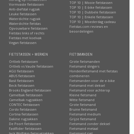
TOP 10 | Mooie fietstassen
Vormvaste fietstassen
TOP 10 | E-bike fietstassen
Anti-diefstal rugzak
TOP 10 | Dubbele fietstassen
Leuke fietstassen
TOP 10 | Enkele fietstassen
Waterdichte rugzak
TOP 10 | Moederdag cadeau
Waterdichte fietstas
Fietstas.com reviews en
Opvouwbare fietstassen
beoordelingen
Fietstas links of rechts
Fietstas met koelvak
Vegan fietstassen
FIETSTASSEN > MERKEN
FIETSMANDEN
Ortlieb fietstassen
Grote fietsmanden
Ortlieb vs Vaude fietstassen
Fietsmand slingers
AGU fietstassen
Hondenfietsmand met fietstas
ABUS fietstassen
combineren
Basil fietstassen
Fietsmanden voor de e-bike
Beck fietstassen
Fietsmand met deksel
Brooks England fietstassen
Fietsmand voor achterop
Camelbak fietstassen
Kleine fietsmand
Camelbak rugzakken
Witte fietsmand
CONTEC fietstassen
Grote fietsmand
Cordo fietstassen
Bruine fietsmand
Cortina fietstassen
Fietsmand medium
Dakine rugzakken
Grijze fietsmand
De Poort fietstassen
Fietsmand zonder deksel
FastRider fietstassen
Fietsmand metaal
Jack Wolfskin fietsrugzakken
Fietsmand riet