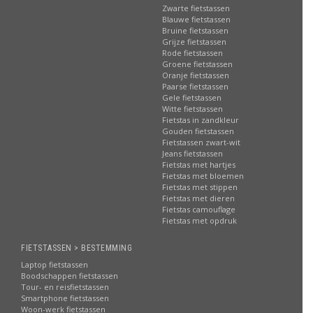
Zwarte fietstassen
Blauwe fietstassen
Bruine fietstassen
Grijze fietstassen
Rode fietstassen
Groene fietstassen
Oranje fietstassen
Paarse fietstassen
Gele fietstassen
Witte fietstassen
Fietstas in zandkleur
Gouden fietstassen
Fietstassen zwart-wit
Jeans fietstassen
Fietstas met hartjes
Fietstas met bloemen
Fietstas met stippen
Fietstas met dieren
Fietstas camouflage
Fietstas met opdruk
FIETSTASSEN > BESTEMMING
Laptop fietstassen
Boodschappen fietstassen
Tour- en reisfietstassen
Smartphone fietstassen
Woon-werk fietstassen