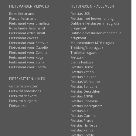
FIETSMANDEN VERVOLG
FIETSTASSEN > ALGEMEEN
Roze fietsmand
Fietstas USB
Plastic fietsmand
Fietstas met ledverlichting
Fietsmand voor omafiets
Dubbele fietstassen met grote
Roze kinderfietsmand
brugmaat
Fietsmand extra small
Dubbele fietstassen met smalle
Fietsmand covers
brugmaat
Fietsmand voor Batavus
Mountainbike/ MTB rugzak
Fietsmand voor Gazelle
Trekkingfiets rugzak
Fietsmand voor Cortina
Trailbike rugzak
Fietsmand voor Koga
Fietszak
Fietsmand voor Stella
Clarijs Fietstas
Fietsmand voor Sparta
Fietstas Hema
Fietstas Action
Fietstas Blokker
FIETSKRATTEN > INFO
Fietstas Wehkamp
Grote fietskratten
Fietstas Bol.com
Fietskrat afdekhoes
Fietstas Decathlon
Fietskrat stickers
Fietstas ANWB
Fietskrat slingers
Fietstas Coolblue
Fietsbakken
Fietstas Marktplaats
Fietstas Aldi
Fietstas Gamma
Fietstas Praxis
Fietstas Halfords
Fietstas Xenos
Fietstas Profile