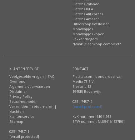
Fietstas Zalando
Fietstas IKEA
Fietstas AliExpress
Fietstas Amazon
Uitverkoop fietstassen
Mondkapjes
Mondkapjes kopen
Pakkendragers
"Maak je aankoop compleet"
KLANTENSERVICE
CONTACT
Veelgestelde vragen | FAQ
Fietstas.com is onderdeel van
Over ons
Media 73 B.V.
Algemene voorwaarden
Biesland 13
Disclaimer
1948RJ Beverwijk
Privacy Policy
Betaalmethoden
0251-748741
Verzenden | retourneren |
[email protected]
klachten
Klantenservice
KvK nummer: 61011983
Sitemap
BTW nummer: NL854164637B01
0251-748741
[email protected]