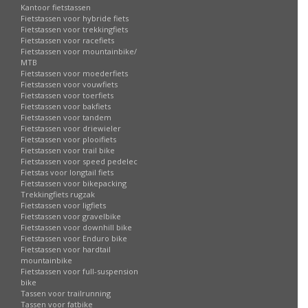
Kantoor fietstassen
Fietstassen voor hybride fiets
Fietstassen voor trekkingfiets
Fietstassen voor racefiets
Fietstassen voor mountainbike/
MTB
Fietstassen voor moederfiets
Fietstassen voor vouwfiets
Fietstassen voor toerfiets
Fietstassen voor bakfiets
Fietstassen voor tandem
Fietstassen voor driewieler
Fietstassen voor plooifiets
Fietstassen voor trail bike
Fietstassen voor speed pedelec
Fietstas voor longtail fiets
Fietstassen voor bikepacking
Trekkingfiets rugzak
Fietstassen voor ligfiets
Fietstassen voor gravelbike
Fietstassen voor downhill bike
Fietstassen voor Enduro bike
Fietstassen voor hardtail
mountainbike
Fietstassen voor full-suspension
bike
Tassen voor trailrunning
Tassen voor fatbike