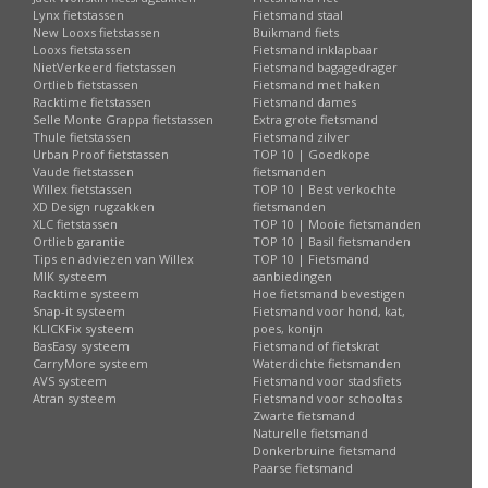
Lynx fietstassen
Fietsmand staal
New Looxs fietstassen
Buikmand fiets
Looxs fietstassen
Fietsmand inklapbaar
NietVerkeerd fietstassen
Fietsmand bagagedrager
Ortlieb fietstassen
Fietsmand met haken
Racktime fietstassen
Fietsmand dames
Selle Monte Grappa fietstassen
Extra grote fietsmand
Thule fietstassen
Fietsmand zilver
Urban Proof fietstassen
TOP 10 | Goedkope
Vaude fietstassen
fietsmanden
Willex fietstassen
TOP 10 | Best verkochte
XD Design rugzakken
fietsmanden
XLC fietstassen
TOP 10 | Mooie fietsmanden
Ortlieb garantie
TOP 10 | Basil fietsmanden
Tips en adviezen van Willex
TOP 10 | Fietsmand
MIK systeem
aanbiedingen
Racktime systeem
Hoe fietsmand bevestigen
Snap-it systeem
Fietsmand voor hond, kat,
KLICKFix systeem
poes, konijn
BasEasy systeem
Fietsmand of fietskrat
CarryMore systeem
Waterdichte fietsmanden
AVS systeem
Fietsmand voor stadsfiets
Atran systeem
Fietsmand voor schooltas
Zwarte fietsmand
Naturelle fietsmand
Donkerbruine fietsmand
Paarse fietsmand