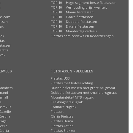
n
TOP 10 | Hoge segment beste fietstassen
n
TOP 10 | Verhouding prijs-kwaliteit
n
TOP 10 | Mooie fietstassen
tas.com
TOP 10 | E-bike fietstassen
assen
TOP 10 | Dubbele fietstassen
zak
TOP 10 | Enkele fietstassen
n
TOP 10 | Moederdag cadeau
zak
Fietstas.com reviews en beoordelingen
tas
stassen
rechts
lvak
n
ERVOLG
FIETSTASSEN > ALGEMEEN
Fietstas USB
Fietstas met ledverlichting
omafiets
Dubbele fietstassen met grote brugmaat
smand
Dubbele fietstassen met smalle brugmaat
small
Mountainbike/ MTB rugzak
s
Trekkingfiets rugzak
Batavus
Trailbike rugzak
Gazelle
Fietszak
Cortina
Clarijs Fietstas
Koga
Fietstas Hema
tella
Fietstas Action
Sparta
Fietstas Blokker