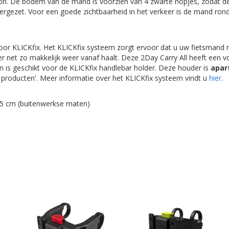
n. De bodem van de mand is voorzien van 4 zwarte nopjes, zodat d
eergezet. Voor een goede zichtbaarheid in het verkeer is de mand ro
voor KLICKfix. Het KLICKfix systeem zorgt ervoor dat u uw fietsmand 
 er net zo makkelijk weer vanaf haalt. Deze 2Day Carry All heeft een
n is geschikt voor de KLICKfix handlebar holder. Deze houder is
apar
de producten'. Meer informatie over het KLICKfix systeem vindt u
hier
.
25 cm (buitenwerkse maten)