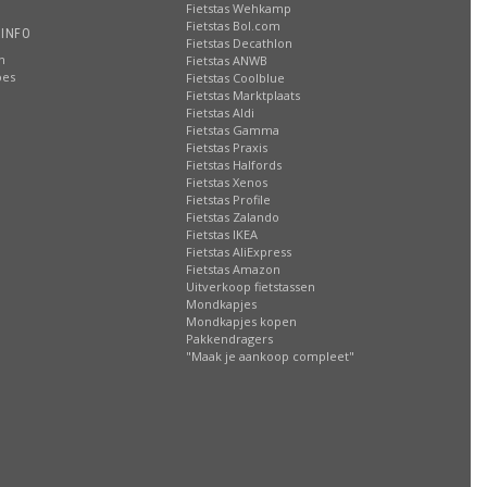
Fietstas Wehkamp
Fietstas Bol.com
 INFO
Fietstas Decathlon
n
Fietstas ANWB
oes
Fietstas Coolblue
Fietstas Marktplaats
Fietstas Aldi
Fietstas Gamma
Fietstas Praxis
Fietstas Halfords
Fietstas Xenos
Fietstas Profile
Fietstas Zalando
Fietstas IKEA
Fietstas AliExpress
Fietstas Amazon
Uitverkoop fietstassen
Mondkapjes
Mondkapjes kopen
Pakkendragers
"Maak je aankoop compleet"