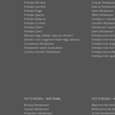
Fietstas Amslod
Oranje fietstasse
Fietstas Gazelle
Paarse fietstasse
Fietstas Koga
Gele fietstassen
Fietstas Sparta
Witte fietstassen
Fietstas Batavus
Fietstas in zandk
Fietstas Cortina
Gouden fietstas
Fietstas Giant
Fietstassen zwart
Fietstas Qwic
Jeans fietstassen
Moederdag cadeau: tips en ideeën!
Fietstas met hart
Ideeën voor origineel Vaderdag cadeau!
Fietstas met bl
Goedkope fietstassen
Fietstas met sti
Fietstassen laten bedrukken
Fietstas met die
Goede merken fietstassen
Fietstas camoufl
Fietstas met opd
FIETSTASSEN > MATERIAAL
FIETSTASSEN > 
Bisonyl fietstassen
Waterdichte fiet
Canvas fietstassen
Reflecterende fi
Polyester fietstassen
Grote fietstassen