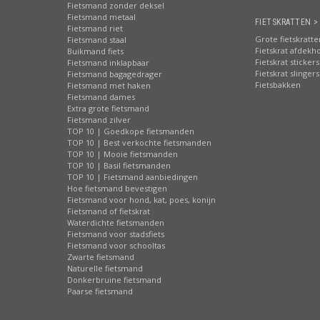
Fietsmand zonder deksel
Fietsmand metaal
FIETSKRATTEN >
Fietsmand riet
Grote fietskratte
Fietsmand staal
Fietskrat afdekh
Buikmand fiets
Fietskrat stickers
Fietsmand inklapbaar
Fietskrat slingers
Fietsmand bagagedrager
Fietsbakken
Fietsmand met haken
Fietsmand dames
Extra grote fietsmand
Fietsmand zilver
TOP 10 | Goedkope fietsmanden
TOP 10 | Best verkochte fietsmanden
TOP 10 | Mooie fietsmanden
TOP 10 | Basil fietsmanden
TOP 10 | Fietsmand aanbiedingen
Hoe fietsmand bevestigen
Fietsmand voor hond, kat, poes, konijn
Fietsmand of fietskrat
Waterdichte fietsmanden
Fietsmand voor stadsfiets
Fietsmand voor schooltas
Zwarte fietsmand
Naturelle fietsmand
Donkerbruine fietsmand
Paarse fietsmand