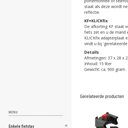
portemonnee of telefoo
ghost
staat als deze wordt n
reflectie.
ghost
KF=KLICKfix
De afkorting KF staat 
ghost
fiets zet en u de mand
KLICKfix adapterplaat e
ghost
vindt u bij 'gerelateer
Details
ghost
Afmetingen: 37 x 28 x 
Inhoud: 15 liter
ghost
Gewicht: ca. 900 gram
ghost
ghost
Gerelateerde producten
ghost
MENU
ghost
ghost
Enkele fietstas