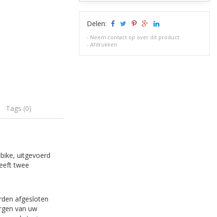
Delen:
-
Neem contact op over dit product
-
Afdrukken
Tags (0)
bike, uitgevoerd
heeft twee
orden afgesloten
ergen van uw