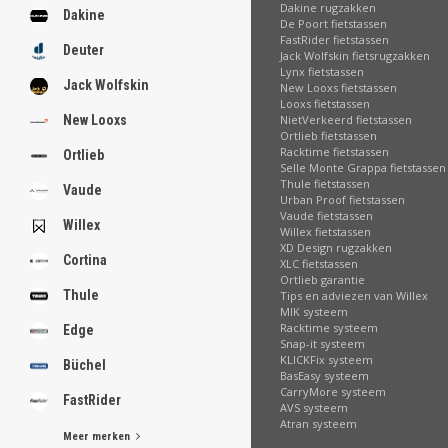
Dakine rugzakken
Dakine
De Poort fietstassen
FastRider fietstassen
Deuter
Jack Wolfskin fietsrugzakken
Lynx fietstassen
Jack Wolfskin
New Looxs fietstassen
Looxs fietstassen
NietVerkeerd fietstassen
New Looxs
Ortlieb fietstassen
Racktime fietstassen
Ortlieb
Selle Monte Grappa fietstassen
Thule fietstassen
Vaude
Urban Proof fietstassen
Vaude fietstassen
Willex
Willex fietstassen
XD Design rugzakken
Cortina
XLC fietstassen
Ortlieb garantie
Thule
Tips en adviezen van Willex
MIK systeem
Racktime systeem
Edge
Snap-it systeem
KLICKFix systeem
Büchel
BasEasy systeem
CarryMore systeem
FastRider
AVS systeem
Atran systeem
Meer merken