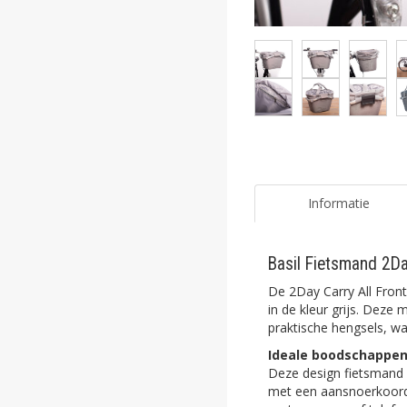
ghost
ghost
ghost
ghost
ghost
ghost
Informatie
ghost
Basil Fietsmand 2Day
ghost
De 2Day Carry All Fron
ghost
in de kleur grijs. Deze
praktische hengsels, w
ghost
Ideale boodschappe
Deze design fietsmand i
ghost
met een aansnoerkoord.