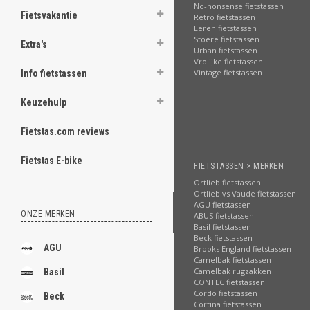
No-nonsense fietstassen
Fietsvakantie
Retro fietstassen
Leren fietstassen
Stoere fietstassen
Extra's
Urban fietstassen
Vrolijke fietstassen
Vintage fietstassen
Info fietstassen
Keuzehulp
Fietstas.com reviews
Fietstas E-bike
FIETSTASSEN > MERKEN
Ortlieb fietstassen
Ortlieb vs Vaude fietstassen
AGU fietstassen
ONZE MERKEN
ABUS fietstassen
Basil fietstassen
Beck fietstassen
AGU
Brooks England fietstassen
Camelbak fietstassen
Camelbak rugzakken
Basil
CONTEC fietstassen
Cordo fietstassen
Beck
Cortina fietstassen