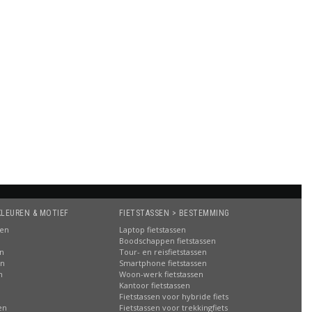
KLEUREN & MOTIEF
FIETSTASSEN > BESTEMMING
sen
Laptop fietstassen
Boodschappen fietstassen
en
Tour- en reisfietstassen
en
Smartphone fietstassen
n
Woon-werk fietstassen
n
Kantoor fietstassen
Fietstassen voor hybride fiets
en
Fietstassen voor trekkingfiets