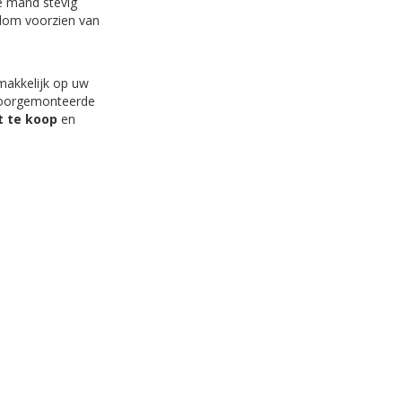
e mand stevig
ndom voorzien van
makkelijk op uw
 voorgemonteerde
t te koop
en