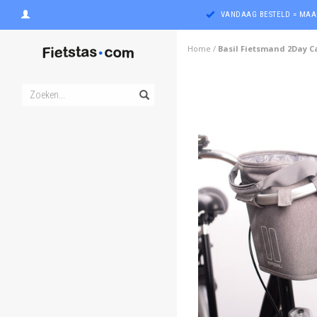
VANDAAG BESTELD = MAA
Home
/
Basil Fietsmand 2Day Car
ghost
ghost
ghost
ghost