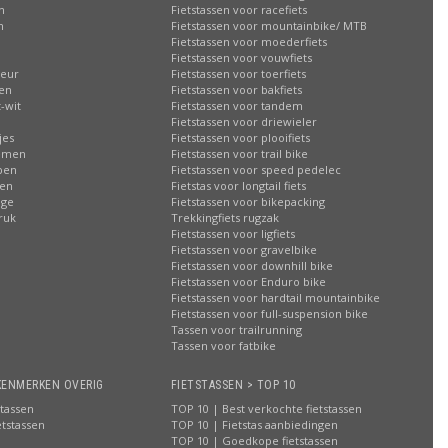
n
Fietstassen voor racefiets
n
Fietstassen voor mountainbike/ MTB
Fietstassen voor moederfiets
Fietstassen voor vouwfiets
leur
Fietstassen voor toerfiets
sen
Fietstassen voor bakfiets
-wit
Fietstassen voor tandem
Fietstassen voor driewieler
jes
Fietstassen voor plooifiets
oemen
Fietstassen voor trail bike
ppen
Fietstassen voor speed pedelec
ren
Fietstas voor longtail fiets
age
Fietstassen voor bikepacking
ruk
Trekkingfiets rugzak
Fietstassen voor ligfiets
Fietstassen voor gravelbike
Fietstassen voor downhill bike
Fietstassen voor Enduro bike
Fietstassen voor hardtail mountainbike
Fietstassen voor full-suspension bike
Tassen voor trailrunning
Tassen voor fatbike
KENMERKEN OVERIG
FIETSTASSEN > TOP 10
stassen
TOP 10 | Best verkochte fietstassen
etstassen
TOP 10 | Fietstas aanbiedingen
TOP 10 | Goedkope fietstassen