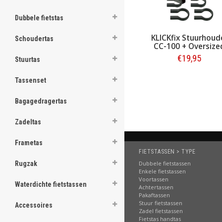
ghost
Dubbele fietstas
KLICKfix Stuurhoud
Schoudertas
CC-100 + Oversize
€19,95
Stuurtas
.
Bestellen
Tassenset
.
Bagagedragertas
.
.
Zadeltas
.
Frametas
FIETSTASSEN > TYPE
.
Dubbele fietstassen
Rugzak
.
Enkele fietstassen
Voortassen
Waterdichte fietstassen
Achtertassen
.
Pakaftassen
Stuur fietstassen
Accessoires
.
Zadel fietstassen
Fietstas handtas