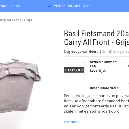
NDAG IN HUIS!
VERZENDING MET POSTNL
ry All Front - Grijs
Basil Fietsmand 2Da
Carry All Front - Grij
Nog niet gewaardeerd
|
Schrijf je eigen 
Artikelnummer:
EAN:
Levertijd:
Beschikbaarheid:
Een stijlvolle, grijze mand van polye
fiets. De afneembare fietsmand hee
en een voorgemonteerde Basil KF ada
sluiten met een aansnoerkoord.
Lees meer