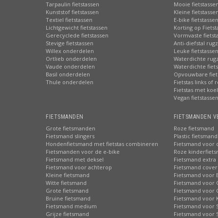
Tarpaulin fietstassen
Mooie fietstasse
Kunststof fietstassen
Kleine fietstasse
Textiel fietstassen
E-bike fietstasse
Lichtgewicht fietstassen
Korting op Fiets
Gerecyclede fietstassen
Vormvaste fietst
Stevige fietstassen
Anti-diefstal rug
Willex onderdelen
Leuke fietstasse
Ortlieb onderdelen
Waterdichte rug
Vaude onderdelen
Waterdichte fiets
Basil onderdelen
Opvouwbare fiet
Thule onderdelen
Fietstas links of 
Fietstas met koe
Vegan fietstasse
FIETSMANDEN
FIETSMANDEN V
Grote fietsmanden
Roze fietsmand
Fietsmand slingers
Plastic fietsmand
Hondenfietsmand met fietstas combineren
Fietsmand voor 
Fietsmanden voor de e-bike
Roze kinderfiet
Fietsmand met deksel
Fietsmand extra 
Fietsmand voor achterop
Fietsmand cover
Kleine fietsmand
Fietsmand voor 
Witte fietsmand
Fietsmand voor 
Grote fietsmand
Fietsmand voor 
Bruine fietsmand
Fietsmand voor 
Fietsmand medium
Fietsmand voor S
Grijze fietsmand
Fietsmand voor 