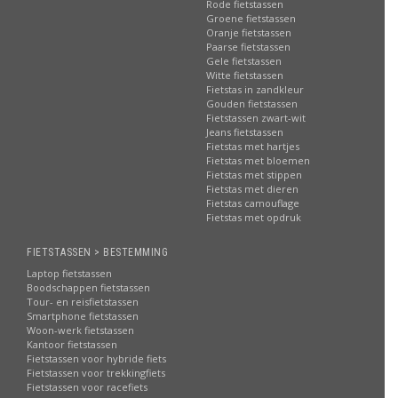
Rode fietstassen
Groene fietstassen
Oranje fietstassen
Paarse fietstassen
Gele fietstassen
Witte fietstassen
Fietstas in zandkleur
Gouden fietstassen
Fietstassen zwart-wit
Jeans fietstassen
Fietstas met hartjes
Fietstas met bloemen
Fietstas met stippen
Fietstas met dieren
Fietstas camouflage
Fietstas met opdruk
FIETSTASSEN > BESTEMMING
Laptop fietstassen
Boodschappen fietstassen
Tour- en reisfietstassen
Smartphone fietstassen
Woon-werk fietstassen
Kantoor fietstassen
Fietstassen voor hybride fiets
Fietstassen voor trekkingfiets
Fietstassen voor racefiets