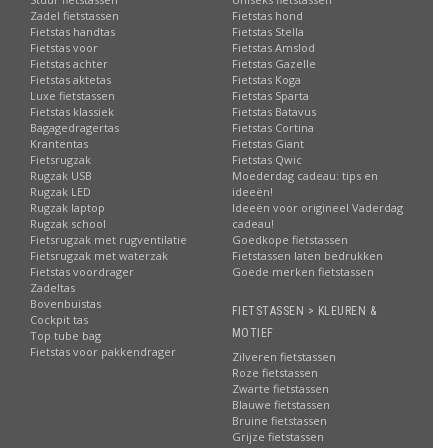
Zadel fietstassen
Fietstas hond
Fietstas handtas
Fietstas Stella
Fietstas voor
Fietstas Amslod
Fietstas achter
Fietstas Gazelle
Fietstas aktetas
Fietstas Koga
Luxe fietstassen
Fietstas Sparta
Fietstas klassiek
Fietstas Batavus
Bagagedragertas
Fietstas Cortina
Krantentas
Fietstas Giant
Fietsrugzak
Fietstas Qwic
Rugzak USB
Moederdag cadeau: tips en
Rugzak LED
ideeën!
Rugzak laptop
Ideeën voor origineel Vaderdag
Rugzak school
cadeau!
Fietsrugzak met rugventilatie
Goedkope fietstassen
Fietsrugzak met waterzak
Fietstassen laten bedrukken
Fietstas voordrager
Goede merken fietstassen
Zadeltas
Bovenbuistas
FIETSTASSEN > KLEUREN &
Cockpit tas
MOTIEF
Top tube bag
Fietstas voor pakkendrager
Zilveren fietstassen
Roze fietstassen
Zwarte fietstassen
Blauwe fietstassen
Bruine fietstassen
Grijze fietstassen