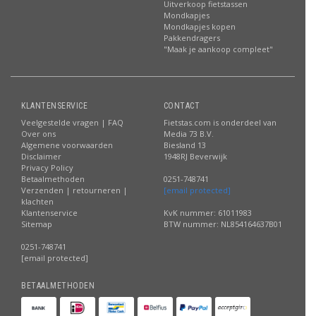
Uitverkoop fietstassen
Mondkapjes
Mondkapjes kopen
Pakkendragers
"Maak je aankoop compleet"
KLANTENSERVICE
CONTACT
Veelgestelde vragen | FAQ
Fietstas.com is onderdeel van
Over ons
Media 73 B.V.
Algemene voorwaarden
Biesland 13
Disclaimer
1948RJ Beverwijk
Privacy Policy
Betaalmethoden
0251-748741
Verzenden | retourneren |
[email protected]
klachten
Klantenservice
KvK nummer: 61011983
Sitemap
BTW nummer: NL854164637B01
0251-748741
[email protected]
BETAALMETHODEN