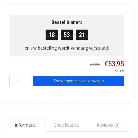
Bestel binnen:
18
53
20
:
:
en uw bestelling wordt vandaag verstuurd!
€53,95
€74,95
Incl. btw
Toevoegen aan winkelwagen
Informatie
Specificaties
Reviews (0)