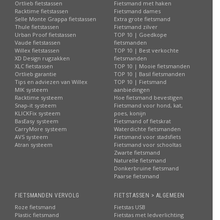
Ortlieb fietstassen
Fietsmand met haken
Racktime fietstassen
Fietsmand dames
Selle Monte Grappa fietstassen
Extra grote fietsmand
Thule fietstassen
Fietsmand zilver
Urban Proof fietstassen
TOP 10 | Goedkope
Vaude fietstassen
fietsmanden
Willex fietstassen
TOP 10 | Best verkochte
XD Design rugzakken
fietsmanden
XLC fietstassen
TOP 10 | Mooie fietsmanden
Ortlieb garantie
TOP 10 | Basil fietsmanden
Tips en adviezen van Willex
TOP 10 | Fietsmand
MIK systeem
aanbiedingen
Racktime systeem
Hoe fietsmand bevestigen
Snap-it systeem
Fietsmand voor hond, kat,
KLICKFix systeem
poes, konijn
BasEasy systeem
Fietsmand of fietskrat
CarryMore systeem
Waterdichte fietsmanden
AVS systeem
Fietsmand voor stadsfiets
Atran systeem
Fietsmand voor schooltas
Zwarte fietsmand
Naturelle fietsmand
Donkerbruine fietsmand
Paarse fietsmand
FIETSMANDEN VERVOLG
FIETSTASSEN > ALGEMEEN
Roze fietsmand
Fietstas USB
Plastic fietsmand
Fietstas met ledverlichting