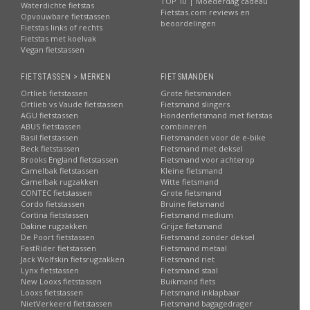
TOP 10 | Moederdag cadeau
Waterdichte fietstas
Fietstas.com reviews en
Opvouwbare fietstassen
beoordelingen
Fietstas links of rechts
Fietstas met koelvak
Vegan fietstassen
FIETSTASSEN > MERKEN
FIETSMANDEN
Ortlieb fietstassen
Grote fietsmanden
Ortlieb vs Vaude fietstassen
Fietsmand slingers
AGU fietstassen
Hondenfietsmand met fietstas
ABUS fietstassen
combineren
Basil fietstassen
Fietsmanden voor de e-bike
Beck fietstassen
Fietsmand met deksel
Brooks England fietstassen
Fietsmand voor achterop
Camelbak fietstassen
Kleine fietsmand
Camelbak rugzakken
Witte fietsmand
CONTEC fietstassen
Grote fietsmand
Cordo fietstassen
Bruine fietsmand
Cortina fietstassen
Fietsmand medium
Dakine rugzakken
Grijze fietsmand
De Poort fietstassen
Fietsmand zonder deksel
FastRider fietstassen
Fietsmand metaal
Jack Wolfskin fietsrugzakken
Fietsmand riet
Lynx fietstassen
Fietsmand staal
New Looxs fietstassen
Buikmand fiets
Looxs fietstassen
Fietsmand inklapbaar
NietVerkeerd fietstassen
Fietsmand bagagedrager