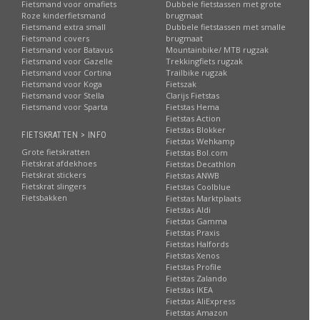
Fietsmand voor omafiets
Dubbele fietstassen met grote
Roze kinderfietsmand
brugmaat
Fietsmand extra small
Dubbele fietstassen met smalle
Fietsmand covers
brugmaat
Fietsmand voor Batavus
Mountainbike/ MTB rugzak
Fietsmand voor Gazelle
Trekkingfiets rugzak
Fietsmand voor Cortina
Trailbike rugzak
Fietsmand voor Koga
Fietszak
Fietsmand voor Stella
Clarijs Fietstas
Fietsmand voor Sparta
Fietstas Hema
Fietstas Action
Fietstas Blokker
FIETSKRATTEN > INFO
Fietstas Wehkamp
Grote fietskratten
Fietstas Bol.com
Fietskrat afdekhoes
Fietstas Decathlon
Fietskrat stickers
Fietstas ANWB
Fietskrat slingers
Fietstas Coolblue
Fietsbakken
Fietstas Marktplaats
Fietstas Aldi
Fietstas Gamma
Fietstas Praxis
Fietstas Halfords
Fietstas Xenos
Fietstas Profile
Fietstas Zalando
Fietstas IKEA
Fietstas AliExpress
Fietstas Amazon