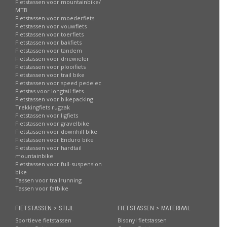
Fietstassen voor mountainbike/
MTB
Fietstassen voor moederfiets
Fietstassen voor vouwfiets
Fietstassen voor toerfiets
Fietstassen voor bakfiets
Fietstassen voor tandem
Fietstassen voor driewieler
Fietstassen voor plooifiets
Fietstassen voor trail bike
Fietstassen voor speed pedelec
Fietstas voor longtail fiets
Fietstassen voor bikepacking
Trekkingfiets rugzak
Fietstassen voor ligfiets
Fietstassen voor gravelbike
Fietstassen voor downhill bike
Fietstassen voor Enduro bike
Fietstassen voor hardtail
mountainbike
Fietstassen voor full-suspension
bike
Tassen voor trailrunning
Tassen voor fatbike
FIETSTASSEN > STIJL
FIETSTASSEN > MATERIAAL
Sportieve fietstassen
Bisonyl fietstassen