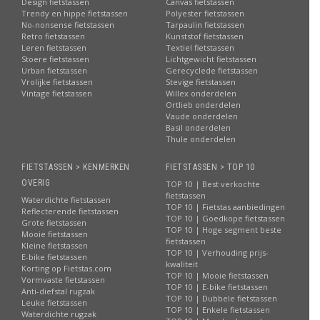
Design fietstassen
Canvas fietstassen
Trendy en hippe fietstassen
Polyester fietstassen
No-nonsense fietstassen
Tarpaulin fietstassen
Retro fietstassen
Kunststof fietstassen
Leren fietstassen
Textiel fietstassen
Stoere fietstassen
Lichtgewicht fietstassen
Urban fietstassen
Gerecyclede fietstassen
Vrolijke fietstassen
Stevige fietstassen
Vintage fietstassen
Willex onderdelen
Ortlieb onderdelen
Vaude onderdelen
Basil onderdelen
Thule onderdelen
FIETSTASSEN > KENMERKEN
FIETSTASSEN > TOP 10
OVERIG
TOP 10 | Best verkochte
fietstassen
Waterdichte fietstassen
TOP 10 | Fietstas aanbiedingen
Reflecterende fietstassen
TOP 10 | Goedkope fietstassen
Grote fietstassen
TOP 10 | Hoge segment beste
Mooie fietstassen
fietstassen
Kleine fietstassen
TOP 10 | Verhouding prijs-
E-bike fietstassen
kwaliteit
Korting op Fietstas.com
TOP 10 | Mooie fietstassen
Vormvaste fietstassen
TOP 10 | E-bike fietstassen
Anti-diefstal rugzak
TOP 10 | Dubbele fietstassen
Leuke fietstassen
TOP 10 | Enkele fietstassen
Waterdichte rugzak