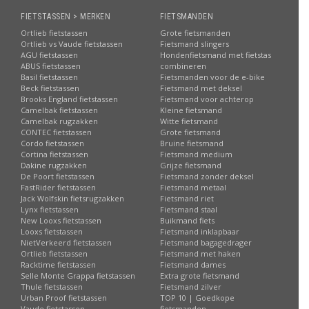
FIETSTASSEN > MERKEN
FIETSMANDEN
Ortlieb fietstassen
Grote fietsmanden
Ortlieb vs Vaude fietstassen
Fietsmand slingers
AGU fietstassen
Hondenfietsmand met fietstas
ABUS fietstassen
combineren
Basil fietstassen
Fietsmanden voor de e-bike
Beck fietstassen
Fietsmand met deksel
Brooks England fietstassen
Fietsmand voor achterop
Camelbak fietstassen
Kleine fietsmand
Camelbak rugzakken
Witte fietsmand
CONTEC fietstassen
Grote fietsmand
Cordo fietstassen
Bruine fietsmand
Cortina fietstassen
Fietsmand medium
Dakine rugzakken
Grijze fietsmand
De Poort fietstassen
Fietsmand zonder deksel
FastRider fietstassen
Fietsmand metaal
Jack Wolfskin fietsrugzakken
Fietsmand riet
Lynx fietstassen
Fietsmand staal
New Looxs fietstassen
Buikmand fiets
Looxs fietstassen
Fietsmand inklapbaar
NietVerkeerd fietstassen
Fietsmand bagagedrager
Ortlieb fietstassen
Fietsmand met haken
Racktime fietstassen
Fietsmand dames
Selle Monte Grappa fietstassen
Extra grote fietsmand
Thule fietstassen
Fietsmand zilver
Urban Proof fietstassen
TOP 10 | Goedkope
Vaude fietstassen
fietsmanden