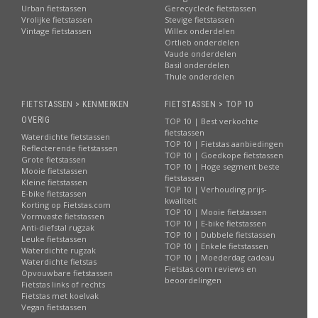
Urban fietstassen
Gerecyclede fietstassen
Vrolijke fietstassen
Stevige fietstassen
Vintage fietstassen
Willex onderdelen
Ortlieb onderdelen
Vaude onderdelen
Basil onderdelen
Thule onderdelen
FIETSTASSEN > KENMERKEN
FIETSTASSEN > TOP 10
OVERIG
TOP 10 | Best verkochte
fietstassen
Waterdichte fietstassen
TOP 10 | Fietstas aanbiedingen
Reflecterende fietstassen
TOP 10 | Goedkope fietstassen
Grote fietstassen
TOP 10 | Hoge segment beste
Mooie fietstassen
fietstassen
Kleine fietstassen
TOP 10 | Verhouding prijs-
E-bike fietstassen
kwaliteit
Korting op Fietstas.com
TOP 10 | Mooie fietstassen
Vormvaste fietstassen
TOP 10 | E-bike fietstassen
Anti-diefstal rugzak
TOP 10 | Dubbele fietstassen
Leuke fietstassen
TOP 10 | Enkele fietstassen
Waterdichte rugzak
TOP 10 | Moederdag cadeau
Waterdichte fietstas
Fietstas.com reviews en
Opvouwbare fietstassen
beoordelingen
Fietstas links of rechts
Fietstas met koelvak
Vegan fietstassen