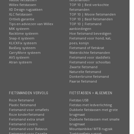
Willex fietstassen
TOP 10 | Best verkochte
XD Design rugzakken
fietsmanden
XLC fietstassen
TOP 10 | Mooie fietsmanden
Ortlieb garantie
TOP 10 | Basil fietsmanden
Tips en adviezen van Willex
TOP 10 | Fietsmand
MIK systeem
aanbiedingen
Racktime systeem
Hoe fietsmand bevestigen
Snap-it systeem
Fietsmand voor hond, kat,
KLICKFix systeem
poes, konijn
BasEasy systeem
Fietsmand of fietskrat
CarryMore systeem
Waterdichte fietsmanden
AVS systeem
Fietsmand voor stadsfiets
Atran systeem
Fietsmand voor schooltas
Zwarte fietsmand
Naturelle fietsmand
Donkerbruine fietsmand
Paarse fietsmand
FIETSMANDEN VERVOLG
FIETSTASSEN > ALGEMEEN
Roze fietsmand
Fietstas USB
Plastic fietsmand
Fietstas met ledverlichting
Fietsmand voor omafiets
Dubbele fietstassen met grote
Roze kinderfietsmand
brugmaat
Fietsmand extra small
Dubbele fietstassen met smalle
Fietsmand covers
brugmaat
Fietsmand voor Batavus
Mountainbike/ MTB rugzak
Fietsmand voor Gazelle
Trekkingfiets rugzak