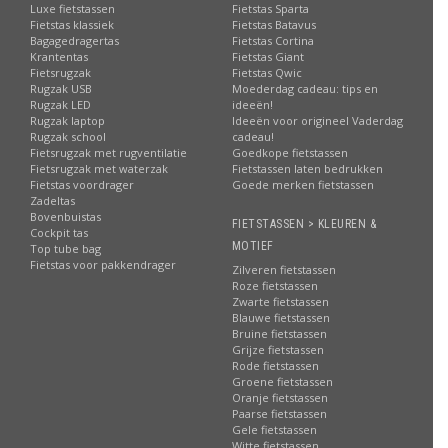
Luxe fietstassen
Fietstas Sparta
Fietstas klassiek
Fietstas Batavus
Bagagedragertas
Fietstas Cortina
Krantentas
Fietstas Giant
Fietsrugzak
Fietstas Qwic
Rugzak USB
Moederdag cadeau: tips en
Rugzak LED
ideeën!
Rugzak laptop
Ideeën voor origineel Vaderdag
Rugzak school
cadeau!
Fietsrugzak met rugventilatie
Goedkope fietstassen
Fietsrugzak met waterzak
Fietstassen laten bedrukken
Fietstas voordrager
Goede merken fietstassen
Zadeltas
Bovenbuistas
FIETSTASSEN > KLEUREN &
Cockpit tas
MOTIEF
Top tube bag
Fietstas voor pakkendrager
Zilveren fietstassen
Roze fietstassen
Zwarte fietstassen
Blauwe fietstassen
Bruine fietstassen
Grijze fietstassen
Rode fietstassen
Groene fietstassen
Oranje fietstassen
Paarse fietstassen
Gele fietstassen
Witte fietstassen