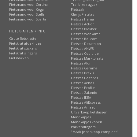
Fietsmand voor Cortina
Trailbike rugzak
Fietsmand voor Koga
Fietszak
Fietsmand voor Stella
Clarijs Fietstas
Fietsmand voor Sparta
Fietstas Hema
Fietstas Action
Fietstas Blokker
FIETSKRATTEN > INFO
Fietstas Wehkamp
Grote fietskratten
Fietstas Bol.com
Fietskrat afdekhoes
Fietstas Decathlon
Fietskrat stickers
Fietstas ANWB
Fietskrat slingers
Fietstas Coolblue
Fietsbakken
Fietstas Marktplaats
Fietstas Aldi
Fietstas Gamma
Fietstas Praxis
Fietstas Halfords
Fietstas Xenos
Fietstas Profile
Fietstas Zalando
Fietstas IKEA
Fietstas AliExpress
Fietstas Amazon
Uitverkoop fietstassen
Mondkapjes
Mondkapjes kopen
Pakkendragers
"Maak je aankoop compleet"