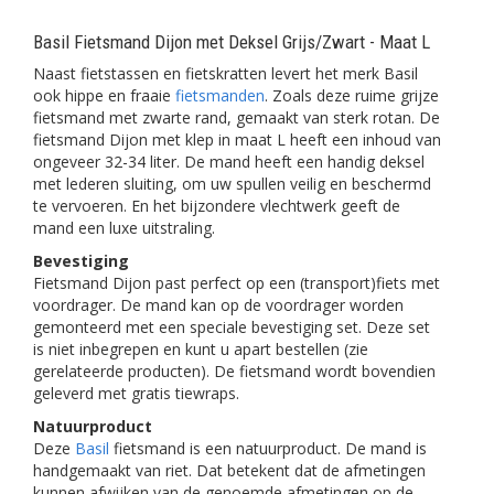
Basil Fietsmand Dijon met Deksel Grijs/Zwart - Maat L
Naast fietstassen en fietskratten levert het merk Basil
ook hippe en fraaie
fietsmanden
. Zoals deze ruime grijze
fietsmand met zwarte rand, gemaakt van sterk rotan. De
fietsmand Dijon met klep in maat L heeft een inhoud van
ongeveer 32-34 liter. De mand heeft een handig deksel
met lederen sluiting, om uw spullen veilig en beschermd
te vervoeren. En het bijzondere vlechtwerk geeft de
mand een luxe uitstraling.
Bevestiging
Fietsmand Dijon past perfect op een (transport)fiets met
voordrager. De mand kan op de voordrager worden
gemonteerd met een speciale bevestiging set. Deze set
is niet inbegrepen en kunt u apart bestellen (zie
gerelateerde producten). De fietsmand wordt bovendien
geleverd met gratis tiewraps.
Natuurproduct
Deze
Basil
fietsmand is een natuurproduct. De mand is
handgemaakt van riet. Dat betekent dat de afmetingen
kunnen afwijken van de genoemde afmetingen op de