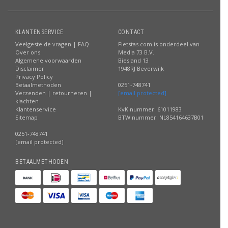
KLANTENSERVICE
CONTACT
Veelgestelde vragen | FAQ
Fietstas.com is onderdeel van
Over ons
Media 73 B.V.
Algemene voorwaarden
Biesland 13
Disclaimer
1948RJ Beverwijk
Privacy Policy
Betaalmethoden
0251-748741
Verzenden | retourneren |
[email protected]
klachten
Klantenservice
KvK nummer: 61011983
Sitemap
BTW nummer: NL854164637B01
0251-748741
[email protected]
BETAALMETHODEN