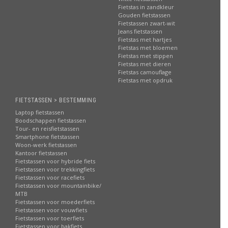
Fietstas in zandkleur
Gouden fietstassen
Fietstassen zwart-wit
Jeans fietstassen
Fietstas met hartjes
Fietstas met bloemen
Fietstas met stippen
Fietstas met dieren
Fietstas camouflage
Fietstas met opdruk
FIETSTASSEN > BESTEMMING
Laptop fietstassen
Boodschappen fietstassen
Tour- en reisfietstassen
Smartphone fietstassen
Woon-werk fietstassen
Kantoor fietstassen
Fietstassen voor hybride fiets
Fietstassen voor trekkingfiets
Fietstassen voor racefiets
Fietstassen voor mountainbike/
MTB
Fietstassen voor moederfiets
Fietstassen voor vouwfiets
Fietstassen voor toerfiets
Fietstassen voor bakfiets