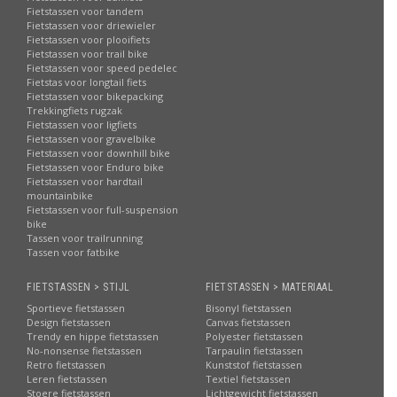
Fietstassen voor tandem
Fietstassen voor driewieler
Fietstassen voor plooifiets
Fietstassen voor trail bike
Fietstassen voor speed pedelec
Fietstas voor longtail fiets
Fietstassen voor bikepacking
Trekkingfiets rugzak
Fietstassen voor ligfiets
Fietstassen voor gravelbike
Fietstassen voor downhill bike
Fietstassen voor Enduro bike
Fietstassen voor hardtail
mountainbike
Fietstassen voor full-suspension
bike
Tassen voor trailrunning
Tassen voor fatbike
FIETSTASSEN > STIJL
FIETSTASSEN > MATERIAAL
Sportieve fietstassen
Bisonyl fietstassen
Design fietstassen
Canvas fietstassen
Trendy en hippe fietstassen
Polyester fietstassen
No-nonsense fietstassen
Tarpaulin fietstassen
Retro fietstassen
Kunststof fietstassen
Leren fietstassen
Textiel fietstassen
Stoere fietstassen
Lichtgewicht fietstassen