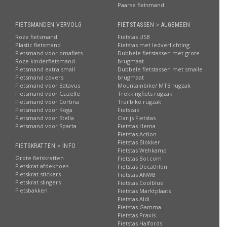
Paarse fietsmand
FIETSMANDEN VERVOLG
FIETSTASSEN > ALGEMEEN
Roze fietsmand
Fietstas USB
Plastic fietsmand
Fietstas met ledverlichting
Fietsmand voor omafiets
Dubbele fietstassen met grote
Roze kinderfietsmand
brugmaat
Fietsmand extra small
Dubbele fietstassen met smalle
Fietsmand covers
brugmaat
Fietsmand voor Batavus
Mountainbike/ MTB rugzak
Fietsmand voor Gazelle
Trekkingfiets rugzak
Fietsmand voor Cortina
Trailbike rugzak
Fietsmand voor Koga
Fietszak
Fietsmand voor Stella
Clarijs Fietstas
Fietsmand voor Sparta
Fietstas Hema
Fietstas Action
Fietstas Blokker
FIETSKRATTEN > INFO
Fietstas Wehkamp
Grote fietskratten
Fietstas Bol.com
Fietskrat afdekhoes
Fietstas Decathlon
Fietskrat stickers
Fietstas ANWB
Fietskrat slingers
Fietstas Coolblue
Fietsbakken
Fietstas Marktplaats
Fietstas Aldi
Fietstas Gamma
Fietstas Praxis
Fietstas Halfords