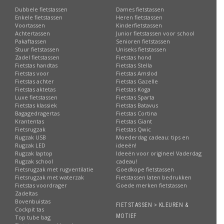
Dubbele fietstassen
Dames fietstassen
Enkele fietstassen
Heren fietstassen
Voortassen
Kinderfietstassen
Achtertassen
Junior fietstassen voor school
Pakaftassen
Senioren fietstassen
Stuur fietstassen
Uniseks fietstassen
Zadel fietstassen
Fietstas hond
Fietstas handtas
Fietstas Stella
Fietstas voor
Fietstas Amslod
Fietstas achter
Fietstas Gazelle
Fietstas aktetas
Fietstas Koga
Luxe fietstassen
Fietstas Sparta
Fietstas klassiek
Fietstas Batavus
Bagagedragertas
Fietstas Cortina
Krantentas
Fietstas Giant
Fietsrugzak
Fietstas Qwic
Rugzak USB
Moederdag cadeau: tips en
Rugzak LED
ideeën!
Rugzak laptop
Ideeën voor origineel Vaderdag
Rugzak school
cadeau!
Fietsrugzak met rugventilatie
Goedkope fietstassen
Fietsrugzak met waterzak
Fietstassen laten bedrukken
Fietstas voordrager
Goede merken fietstassen
Zadeltas
Bovenbuistas
FIETSTASSEN > KLEUREN &
Cockpit tas
MOTIEF
Top tube bag