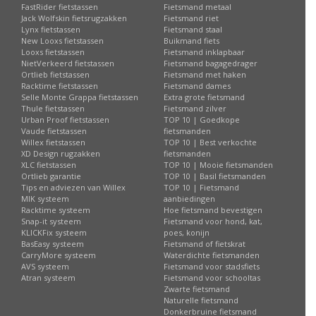
FastRider fietstassen
Fietsmand metaal
Jack Wolfskin fietsrugzakken
Fietsmand riet
Lynx fietstassen
Fietsmand staal
New Looxs fietstassen
Buikmand fiets
Looxs fietstassen
Fietsmand inklapbaar
NietVerkeerd fietstassen
Fietsmand bagagedrager
Ortlieb fietstassen
Fietsmand met haken
Racktime fietstassen
Fietsmand dames
Selle Monte Grappa fietstassen
Extra grote fietsmand
Thule fietstassen
Fietsmand zilver
Urban Proof fietstassen
TOP 10 | Goedkope
Vaude fietstassen
fietsmanden
Willex fietstassen
TOP 10 | Best verkochte
XD Design rugzakken
fietsmanden
XLC fietstassen
TOP 10 | Mooie fietsmanden
Ortlieb garantie
TOP 10 | Basil fietsmanden
Tips en adviezen van Willex
TOP 10 | Fietsmand
MIK systeem
aanbiedingen
Racktime systeem
Hoe fietsmand bevestigen
Snap-it systeem
Fietsmand voor hond, kat,
KLICKFix systeem
poes, konijn
BasEasy systeem
Fietsmand of fietskrat
CarryMore systeem
Waterdichte fietsmanden
AVS systeem
Fietsmand voor stadsfiets
Atran systeem
Fietsmand voor schooltas
Zwarte fietsmand
Naturelle fietsmand
Donkerbruine fietsmand