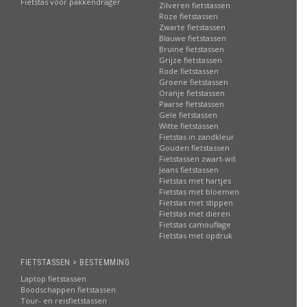
Fietstas voor pakkendrager
Zilveren fietstassen
Roze fietstassen
Zwarte fietstassen
Blauwe fietstassen
Bruine fietstassen
Grijze fietstassen
Rode fietstassen
Groene fietstassen
Oranje fietstassen
Paarse fietstassen
Gele fietstassen
Witte fietstassen
Fietstas in zandkleur
Gouden fietstassen
Fietstassen zwart-wit
Jeans fietstassen
Fietstas met hartjes
Fietstas met bloemen
Fietstas met stippen
Fietstas met dieren
Fietstas camouflage
Fietstas met opdruk
FIETSTASSEN > BESTEMMING
Laptop fietstassen
Boodschappen fietstassen
Tour- en reisfietstassen