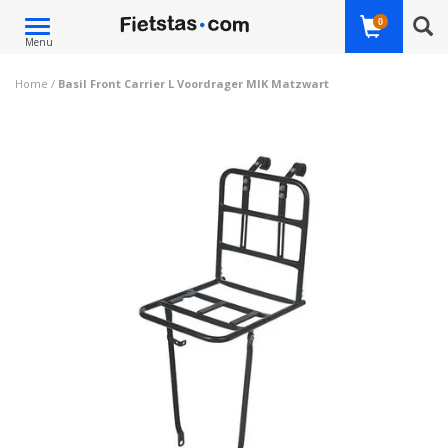
Toggle
0
Menu
navigation
Home
/
Basil Front Carrier L Voordrager MIK Matzwart