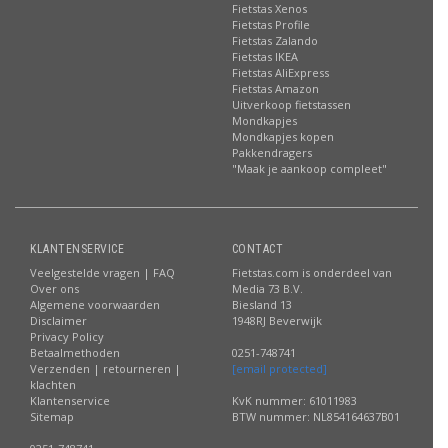
Fietstas Xenos
Fietstas Profile
Fietstas Zalando
Fietstas IKEA
Fietstas AliExpress
Fietstas Amazon
Uitverkoop fietstassen
Mondkapjes
Mondkapjes kopen
Pakkendragers
"Maak je aankoop compleet"
KLANTENSERVICE
CONTACT
Veelgestelde vragen | FAQ
Fietstas.com is onderdeel van
Over ons
Media 73 B.V.
Algemene voorwaarden
Biesland 13
Disclaimer
1948RJ Beverwijk
Privacy Policy
Betaalmethoden
0251-748741
Verzenden | retourneren |
[email protected]
klachten
Klantenservice
KvK nummer: 61011983
Sitemap
BTW nummer: NL854164637B01