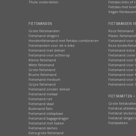
Thule onderdelen
Fietstas links of 
Fietstas met koe
Vegan fietstasse
FIETSMANDEN
FIETSMANDEN V
Grote fietsmanden
Roze fietsmand
Fietsmand slingers
Plastic fietsmand
Hondenfietsmand met fietstas combineren
Fietsmand voor 
Fietsmanden voor de e-bike
Roze kinderfiet
Fietsmand met deksel
Fietsmand extra 
Fietsmand voor achterop
Fietsmand cover
Kleine fietsmand
Fietsmand voor 
Witte fietsmand
Fietsmand voor 
Grote fietsmand
Fietsmand voor 
Bruine fietsmand
Fietsmand voor 
Fietsmand medium
Fietsmand voor S
Grijze fietsmand
Fietsmand voor 
Fietsmand zonder deksel
Fietsmand metaal
FIETSKRATTEN >
Fietsmand riet
Grote fietskratte
Fietsmand staal
Fietskrat afdekh
Buikmand fiets
Fietskrat stickers
Fietsmand inklapbaar
Fietskrat slingers
Fietsmand bagagedrager
Fietsbakken
Fietsmand met haken
Fietsmand dames
Extra grote fietsmand