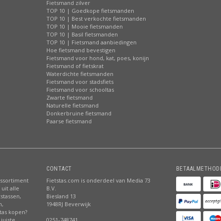
Fietsmand zilver
TOP 10 | Goedkope fietsmanden
TOP 10 | Best verkochte fietsmanden
TOP 10 | Mooie fietsmanden
TOP 10 | Basil fietsmanden
TOP 10 | Fietsmand aanbiedingen
Hoe fietsmand bevestigen
Fietsmand voor hond, kat, poes, konijn
Fietsmand of fietskrat
Waterdichte fietsmanden
Fietsmand voor stadsfiets
Fietsmand voor schooltas
Zwarte fietsmand
Naturelle fietsmand
Donkerbruine fietsmand
Paarse fietsmand
CONTACT
BETAALMETHOD
assortiment
Fietstas.com is onderdeel van Media 73
uit alle
B.V.
tstassen,
Biesland 13
n,
1948RJ Beverwijk
stas kopen?
juiste
0251-748741