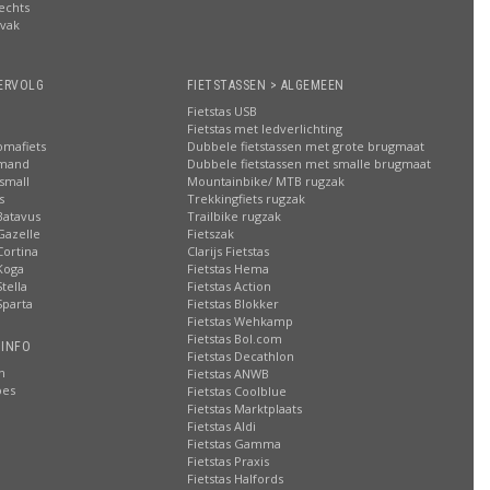
rechts
lvak
n
ERVOLG
FIETSTASSEN > ALGEMEEN
Fietstas USB
Fietstas met ledverlichting
omafiets
Dubbele fietstassen met grote brugmaat
smand
Dubbele fietstassen met smalle brugmaat
small
Mountainbike/ MTB rugzak
s
Trekkingfiets rugzak
Batavus
Trailbike rugzak
Gazelle
Fietszak
Cortina
Clarijs Fietstas
Koga
Fietstas Hema
tella
Fietstas Action
Sparta
Fietstas Blokker
Fietstas Wehkamp
Fietstas Bol.com
 INFO
Fietstas Decathlon
n
Fietstas ANWB
oes
Fietstas Coolblue
Fietstas Marktplaats
Fietstas Aldi
Fietstas Gamma
Fietstas Praxis
Fietstas Halfords