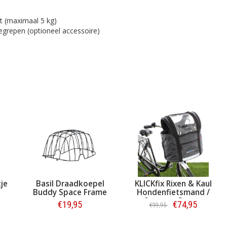
 (maximaal 5 kg)
egrepen (optioneel accessoire)
je
Basil Draadkoepel
KLICKfix Rixen & Kaul
Buddy Space Frame
Hondenfietsmand /
Stuurtas Doggy
€19,95
€74,95
€99,95
Bestellen
Bestellen