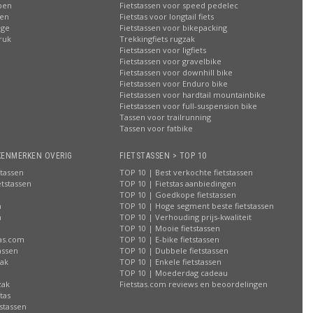
ppen
Fietstassen voor speed pedelec
ren
Fietstas voor longtail fiets
age
Fietstassen voor bikepacking
ruk
Trekkingfiets rugzak
Fietstassen voor ligfiets
Fietstassen voor gravelbike
Fietstassen voor downhill bike
Fietstassen voor Enduro bike
Fietstassen voor hardtail mountainbike
Fietstassen voor full-suspension bike
Tassen voor trailrunning
Tassen voor fatbike
KENMERKEN OVERIG
FIETSTASSEN > TOP 10
stassen
TOP 10 | Best verkochte fietstassen
etstassen
TOP 10 | Fietstas aanbiedingen
TOP 10 | Goedkope fietstassen
n
TOP 10 | Hoge segment beste fietstassen
n
TOP 10 | Verhouding prijs-kwaliteit
n
TOP 10 | Mooie fietstassen
tas.com
TOP 10 | E-bike fietstassen
assen
TOP 10 | Dubbele fietstassen
zak
TOP 10 | Enkele fietstassen
n
TOP 10 | Moederdag cadeau
zak
Fietstas.com reviews en beoordelingen
tas
stassen