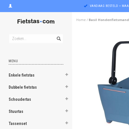
VANDAAG BESTELD = MAA
Home
/
Basil Hondenfietsmand 
MENU
Enkele fietstas
ghost
Dubbele fietstas
ghost
Schoudertas
ghost
Stuurtas
ghost
Tassenset