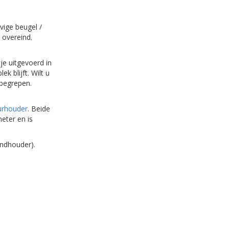
vige beugel /
t overeind.
je uitgevoerd in
ek blijft. Wilt u
inbegrepen.
urhouder
. Beide
eter en is
andhouder).