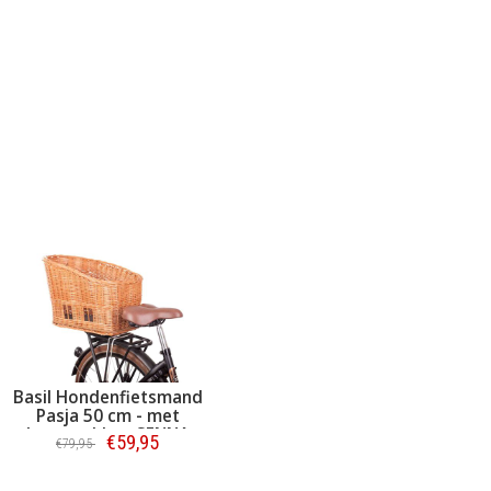
Basil Hondenfietsmand
Pasja 50 cm - met
kussen, klem SENNA
€59,95
€79,95
Bestellen