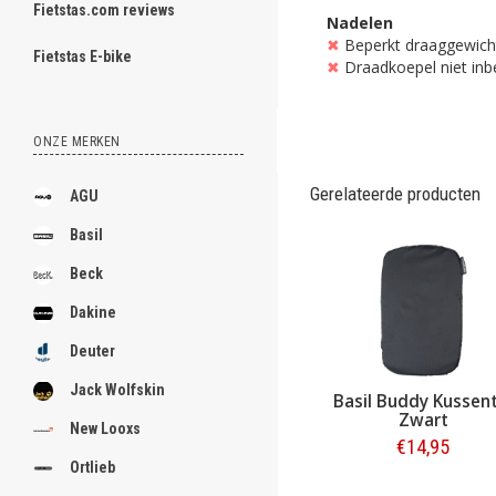
Fietstas.com reviews
Nadelen
ghost
✖
Beperkt draaggewicht
Fietstas E-bike
✖
Draadkoepel niet inb
ONZE MERKEN
.
.
Gerelateerde producten
AGU
.
Basil
.
Beck
.
Dakine
.
Deuter
.
Jack Wolfskin
Basil Buddy Kussent
Zwart
.
New Looxs
€14,95
.
Ortlieb
Bestellen