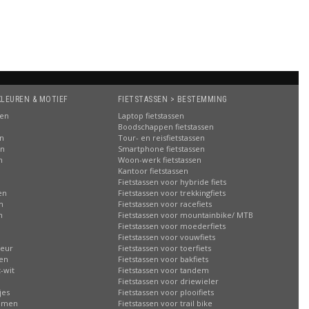
KLEUREN & MOTIEF
FIETSTASSEN > BESTEMMING
sen
Laptop fietstassen
Boodschappen fietstassen
en
Tour- en reisfietstassen
en
Smartphone fietstassen
n
Woon-werk fietstassen
n
Kantoor fietstassen
Fietstassen voor hybride fiets
en
Fietstassen voor trekkingfiets
n
Fietstassen voor racefiets
n
Fietstassen voor mountainbike/ MTB
Fietstassen voor moederfiets
Fietstassen voor vouwfiets
leur
Fietstassen voor toerfiets
sen
Fietstassen voor bakfiets
-wit
Fietstassen voor tandem
Fietstassen voor driewieler
jes
Fietstassen voor plooifiets
oemen
Fietstassen voor trail bike