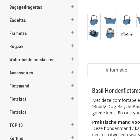
ghost
Bagagedragertas
ghost
Zadeltas
ghost
Frametas
ghost
Rugzak
ghost
Waterdichte fietstassen
ghost
Informatie
Accessoires
ghost
Fietsmand
Basil Hondenfietsm
ghost
Fietskrat
Met deze comfortabele 
ghost
'Buddy Dog Bicycle Bask
goede keus. En ook voor
Fietsslot
ghost
Praktische mand voo
TOP 10
Deze hondenmand / katte
ghost
denim', ofwel een wat v
Korting