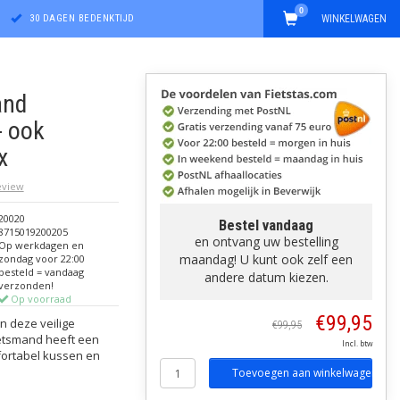
0
30 DAGEN BEDENKTIJD
WINKELWAGEN
and
- ook
x
review
20020
Bestel vandaag
8715019200205
en ontvang uw bestelling
Op werkdagen en
maandag! U kunt ook zelf een
zondag voor 22:00
besteld = vandaag
andere datum kiezen.
verzonden!
Op voorraad
€99,95
n deze veilige
€99,95
etsmand heeft een
Incl. btw
mfortabel kussen en
Toevoegen aan winkelwagen