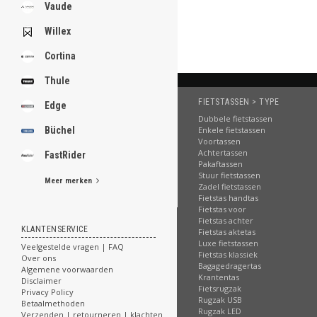
.
Vaude
Willex
Cortina
.
.
Thule
.
.
FIETSTASSEN > TYPE
Edge
.
Dubbele fietstassen
.
Enkele fietstassen
Büchel
.
Voortassen
.
Achtertassen
FastRider
.
Pakaftassen
Stuur fietstassen
Meer merken
Zadel fietstassen
[email protected]
Fietstas handtas
Fietstas voor
Fietstas achter
KLANTENSERVICE
Fietstas aktetas
Luxe fietstassen
Veelgestelde vragen | FAQ
Fietstas klassiek
Over ons
Bagagedragertas
Algemene voorwaarden
Krantentas
Disclaimer
Fietsrugzak
Privacy Policy
Rugzak USB
Betaalmethoden
Rugzak LED
Verzenden | retourneren | klachten