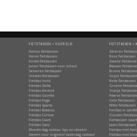
FIETSTASSEN > VOOR ELK!
FIETSTASSEN > 
Dames fietstassen
Zilveren fietstas
Heren fietstassen
Roze fietstassen
Kinderfietstassen
Zwarte fietstass
Junior fietstassen voor school
Blauwe fietstass
Senioren fietstassen
Bruine fietstasse
Uniseks fietstassen
Grijze fietstasse
Fietstas hond
Rode fietstassen
Fietstas Stella
Groene fietstass
Fietstas Amslod
Oranje fietstasse
Fietstas Gazelle
Paarse fietstasse
Fietstas Koga
Gele fietstassen
Fietstas Sparta
Witte fietstassen
Fietstas Batavus
Fietstas in zandk
Fietstas Cortina
Gouden fietstas
Fietstas Giant
Fietstassen zwart
Fietstas Qwic
Jeans fietstassen
Moederdag cadeau: tips en ideeën!
Fietstas met hart
Ideeën voor origineel Vaderdag cadeau!
Fietstas met bl