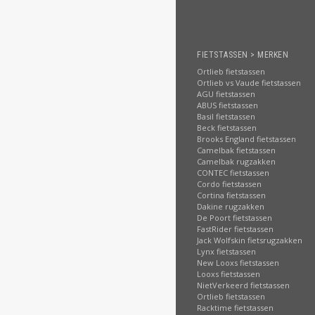
FIETSTASSEN > MERKEN
Ortlieb fietstassen
Ortlieb vs Vaude fietstassen
AGU fietstassen
ABUS fietstassen
Basil fietstassen
Beck fietstassen
Brooks England fietstassen
Camelbak fietstassen
Camelbak rugzakken
CONTEC fietstassen
Cordo fietstassen
Cortina fietstassen
Dakine rugzakken
De Poort fietstassen
FastRider fietstassen
Jack Wolfskin fietsrugzakken
Lynx fietstassen
New Looxs fietstassen
Looxs fietstassen
NietVerkeerd fietstassen
Ortlieb fietstassen
Racktime fietstassen