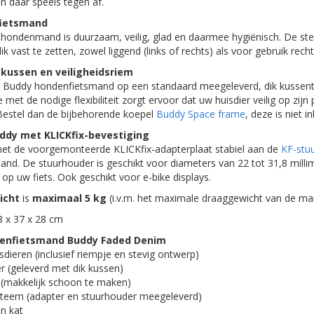
n daar speels tegen af.
fietsmand
 hondenmand is duurzaam, veilig, glad en daarmee hygiënisch. De ste
k vast te zetten, zowel liggend (links of rechts) als voor gebruik rech
kussen en veiligheidsriem
 de Buddy hondenfietsmand op een standaard meegeleverd, dik kussent
met de nodige flexibiliteit zorgt ervoor dat uw huisdier veilig op zijn pl
Bestel dan de bijbehorende koepel
Buddy Space frame
, deze is niet 
dy met KLICKfix-bevestiging
et de voorgemonteerde KLICKfix-adapterplaat stabiel aan de
KF-stu
mand. De stuurhouder is geschikt voor diameters van 22 tot 31,8 millim
p uw fiets. Ook geschikt voor e-bike displays.
icht
is
maximaal 5 kg
(i.v.m. het maximale draaggewicht van de m
 x 37 x 28 cm
denfietsmand Buddy Faded Denim
sdieren (inclusief riempje en stevig ontwerp)
r (geleverd met dik kussen)
 (makkelijk schoon te maken)
ysteem (adapter en stuurhouder meegeleverd)
n kat