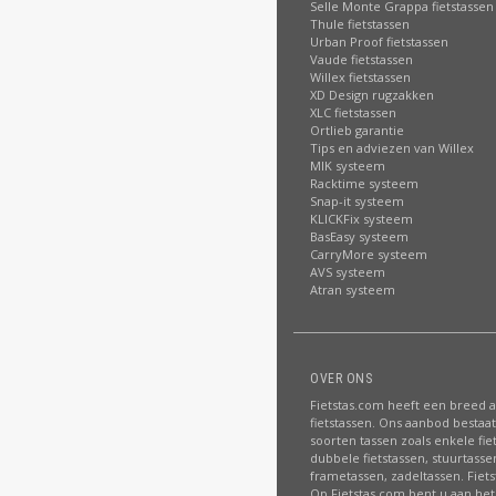
Selle Monte Grappa fietstassen
Thule fietstassen
Urban Proof fietstassen
Vaude fietstassen
Willex fietstassen
XD Design rugzakken
XLC fietstassen
Ortlieb garantie
Tips en adviezen van Willex
MIK systeem
Racktime systeem
Snap-it systeem
KLICKFix systeem
BasEasy systeem
CarryMore systeem
AVS systeem
Atran systeem
OVER ONS
Fietstas.com heeft een breed 
fietstassen. Ons aanbod bestaat 
soorten tassen zoals enkele fie
dubbele fietstassen, stuurtasse
frametassen, zadeltassen. Fiet
Op Fietstas.com bent u aan het 