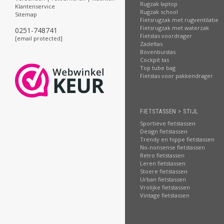
Rugzak laptop
Klantenservice
Rugzak school
Sitemap
Fietsrugzak met rugventilatie
Fietsrugzak met waterzak
0251-748741
Fietstas voordrager
[email protected]
Zadeltas
Bovenbuistas
Cockpit tas
Top tube bag
Fietstas voor pakkendrager
FIETSTASSEN > STIJL
Sportieve fietstassen
Design fietstassen
Trendy en hippe fietstassen
No-nonsense fietstassen
Retro fietstassen
Leren fietstassen
Stoere fietstassen
Urban fietstassen
Vrolijke fietstassen
Vintage fietstassen