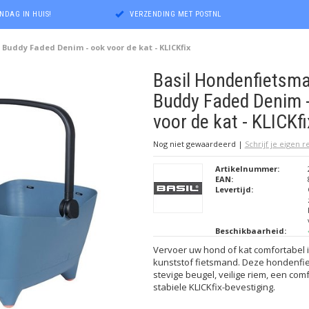
NDAG IN HUIS!
VERZENDING MET POSTNL
Buddy Faded Denim - ook voor de kat - KLICKfix
Basil Hondenfietsm
Buddy Faded Denim 
voor de kat - KLICKfi
Nog niet gewaardeerd
|
Schrijf je eigen 
Artikelnummer:
EAN:
Levertijd:
Beschikbaarheid:
Vervoer uw hond of kat comfortabel i
kunststof fietsmand. Deze hondenfi
stevige beugel, veilige riem, een co
stabiele KLICKfix-bevestiging.