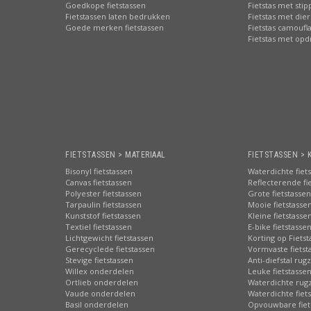
Goedkope fietstassen
Fietstas met sti
Fietstassen laten bedrukken
Fietstas met die
Goede merken fietstassen
Fietstas camoufl
Fietstas met opd
FIETSTASSEN > MATERIAAL
FIETSTASSEN > 
Bisonyl fietstassen
Waterdichte fiet
Canvas fietstassen
Reflecterende fi
Polyester fietstassen
Grote fietstassen
Tarpaulin fietstassen
Mooie fietstasse
Kunststof fietstassen
Kleine fietstasse
Textiel fietstassen
E-bike fietstasse
Lichtgewicht fietstassen
Korting op Fiets
Gerecyclede fietstassen
Vormvaste fietst
Stevige fietstassen
Anti-diefstal rug
Willex onderdelen
Leuke fietstasse
Ortlieb onderdelen
Waterdichte rug
Vaude onderdelen
Waterdichte fiets
Basil onderdelen
Opvouwbare fiet