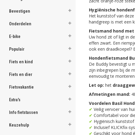
zacht oranje-roze steke
ghost
Hygiënische honden
Bevestigen
Het kunststof van deze
ghost
handgreep is met een kli
Onderdelen
ghost
Fietsmand hond met 
Uw hond zit of ligt in
E-bike
effen zwart. Een riempje 
ghost
ook een draadkoepel? 
Populair
ghost
Hondenfietsmand Bud
Fiets en kind
De Buddy bevestigt u m
ghost
zijn inbegrepen bij de 
Fiets en dier
eenvoudig te monteren o
ghost
Let op:
het
draaggew
Fietsvakantie
ghost
Afmetingen mand:
48
Extra's
Voordelen Basil Hon
ghost
✔
Veilig vervoer van hui
Info fietstassen
✔
Comfortabel voor die
ghost
✔
Hygiënisch kunststof
Keuzehulp
✔
Inclusief KLICKfix-s
ghost
✔
Geschikt voor hond é