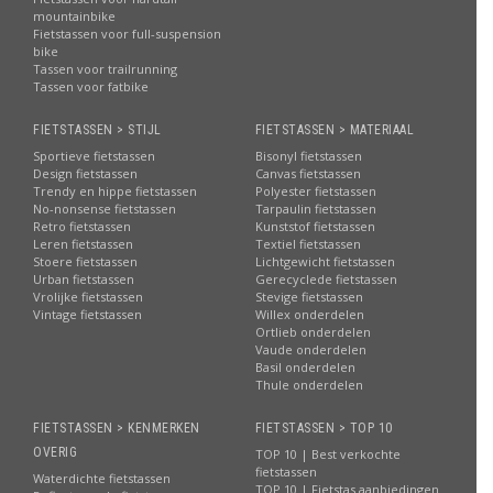
mountainbike
Fietstassen voor full-suspension
bike
Tassen voor trailrunning
Tassen voor fatbike
FIETSTASSEN > STIJL
FIETSTASSEN > MATERIAAL
Sportieve fietstassen
Bisonyl fietstassen
Design fietstassen
Canvas fietstassen
Trendy en hippe fietstassen
Polyester fietstassen
No-nonsense fietstassen
Tarpaulin fietstassen
Retro fietstassen
Kunststof fietstassen
Leren fietstassen
Textiel fietstassen
Stoere fietstassen
Lichtgewicht fietstassen
Urban fietstassen
Gerecyclede fietstassen
Vrolijke fietstassen
Stevige fietstassen
Vintage fietstassen
Willex onderdelen
Ortlieb onderdelen
Vaude onderdelen
Basil onderdelen
Thule onderdelen
FIETSTASSEN > KENMERKEN
FIETSTASSEN > TOP 10
OVERIG
TOP 10 | Best verkochte
fietstassen
Waterdichte fietstassen
TOP 10 | Fietstas aanbiedingen