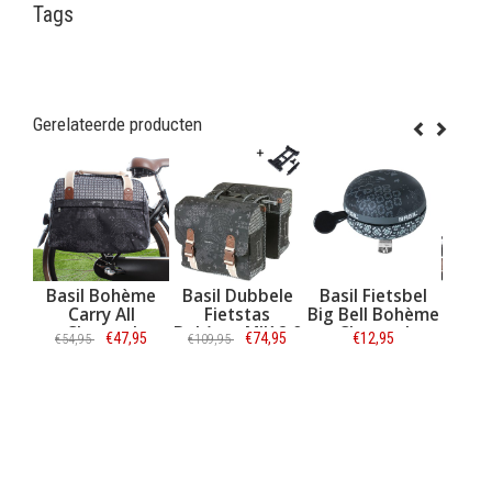
Tags
Gerelateerde producten
Basil Bohème
Basil Dubbele
Basil Fietsbel
Basil Zadel
Carry All
Fietstas
Big Bell Bohème
Bohème In
Charcoal
Bohème MIK 2.0
Charcoal
Blue
€47,95
€74,95
€12,95
€12
€54,95
€109,95
€14,95
32L Charcoal
Informatie
Informatie
Informatie
Informati