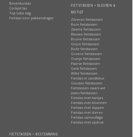
Bovenbuistas
FIETSTASSEN > KLEUREN &
Cockpit tas
MOTIEF
Top tube bag
Fietstas voor pakkendrager
Zilveren fietstassen
Roze fietstassen
Zwarte fietstassen
Blauwe fietstassen
Bruine fietstassen
Grijze fietstassen
Rode fietstassen
Groene fietstassen
Oranje fietstassen
Paarse fietstassen
Gele fietstassen
Witte fietstassen
Fietstas in zandkleur
Gouden fietstassen
Fietstassen zwart-wit
Jeans fietstassen
Fietstas met hartjes
Fietstas met bloemen
Fietstas met stippen
Fietstas met dieren
Fietstas camouflage
Fietstas met opdruk
FIETSTASSEN > BESTEMMING