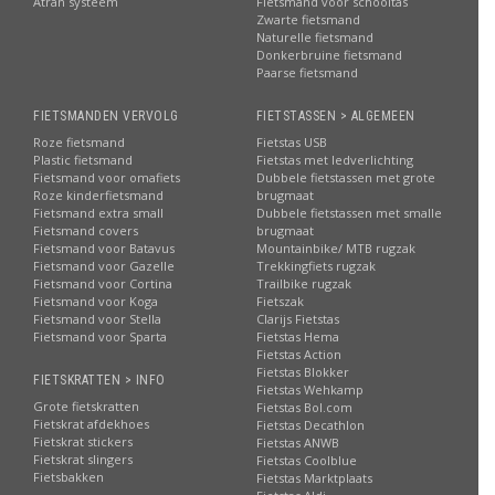
Atran systeem
Fietsmand voor schooltas
Zwarte fietsmand
Naturelle fietsmand
Donkerbruine fietsmand
Paarse fietsmand
FIETSMANDEN VERVOLG
FIETSTASSEN > ALGEMEEN
Roze fietsmand
Fietstas USB
Plastic fietsmand
Fietstas met ledverlichting
Fietsmand voor omafiets
Dubbele fietstassen met grote
Roze kinderfietsmand
brugmaat
Fietsmand extra small
Dubbele fietstassen met smalle
Fietsmand covers
brugmaat
Fietsmand voor Batavus
Mountainbike/ MTB rugzak
Fietsmand voor Gazelle
Trekkingfiets rugzak
Fietsmand voor Cortina
Trailbike rugzak
Fietsmand voor Koga
Fietszak
Fietsmand voor Stella
Clarijs Fietstas
Fietsmand voor Sparta
Fietstas Hema
Fietstas Action
Fietstas Blokker
FIETSKRATTEN > INFO
Fietstas Wehkamp
Grote fietskratten
Fietstas Bol.com
Fietskrat afdekhoes
Fietstas Decathlon
Fietskrat stickers
Fietstas ANWB
Fietskrat slingers
Fietstas Coolblue
Fietsbakken
Fietstas Marktplaats