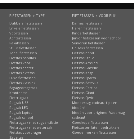
FIETSTASSEN > TYPE
FIETSTASSEN > VOOR ELK!
Dubbele fietstassen
Dames fietstassen
Enkele fietstassen
Heren fietstassen
Voortassen
Kinderfietstassen
Achtertassen
Junior fietstassen voor school
Pakaftassen
Senioren fietstassen
Stuur fietstassen
Uniseks fietstassen
Zadel fietstassen
Fietstas hond
Fietstas handtas
Fietstas Stella
Fietstas voor
Fietstas Amslod
Fietstas achter
Fietstas Gazelle
Fietstas aktetas
Fietstas Koga
Luxe fietstassen
Fietstas Sparta
Fietstas klassiek
Fietstas Batavus
Bagagedragertas
Fietstas Cortina
Krantentas
Fietstas Giant
Fietsrugzak
Fietstas Qwic
Rugzak USB
Moederdag cadeau: tips en
Rugzak LED
ideeën!
Rugzak laptop
Ideeën voor origineel Vaderdag
Rugzak school
cadeau!
Fietsrugzak met rugventilatie
Goedkope fietstassen
Fietsrugzak met waterzak
Fietstassen laten bedrukken
Fietstas voordrager
Goede merken fietstassen
Zadeltas