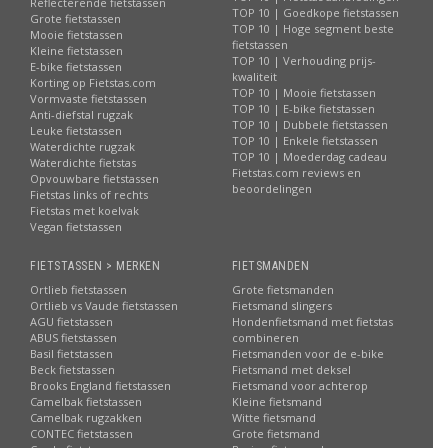
Reflecterende fietstassen
TOP 10 | Goedkope fietstassen
Grote fietstassen
TOP 10 | Hoge segment beste
Mooie fietstassen
fietstassen
Kleine fietstassen
TOP 10 | Verhouding prijs-
E-bike fietstassen
kwaliteit
Korting op Fietstas.com
TOP 10 | Mooie fietstassen
Vormvaste fietstassen
TOP 10 | E-bike fietstassen
Anti-diefstal rugzak
TOP 10 | Dubbele fietstassen
Leuke fietstassen
TOP 10 | Enkele fietstassen
Waterdichte rugzak
TOP 10 | Moederdag cadeau
Waterdichte fietstas
Fietstas.com reviews en
Opvouwbare fietstassen
beoordelingen
Fietstas links of rechts
Fietstas met koelvak
Vegan fietstassen
FIETSTASSEN > MERKEN
FIETSMANDEN
Ortlieb fietstassen
Grote fietsmanden
Ortlieb vs Vaude fietstassen
Fietsmand slingers
AGU fietstassen
Hondenfietsmand met fietstas
ABUS fietstassen
combineren
Basil fietstassen
Fietsmanden voor de e-bike
Beck fietstassen
Fietsmand met deksel
Brooks England fietstassen
Fietsmand voor achterop
Camelbak fietstassen
Kleine fietsmand
Camelbak rugzakken
Witte fietsmand
CONTEC fietstassen
Grote fietsmand