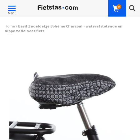
Toggle
0
Menu
navigation
Home
/
Basil Zadeldekje Bohème Charcoal - waterafstotende en
hippe zadelhoes fiets