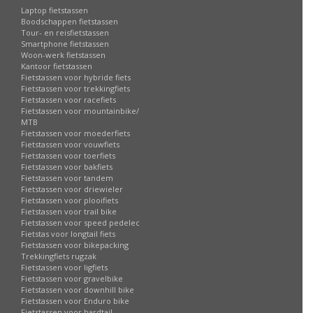
Laptop fietstassen
Boodschappen fietstassen
Tour- en reisfietstassen
Smartphone fietstassen
Woon-werk fietstassen
Kantoor fietstassen
Fietstassen voor hybride fiets
Fietstassen voor trekkingfiets
Fietstassen voor racefiets
Fietstassen voor mountainbike/
MTB
Fietstassen voor moederfiets
Fietstassen voor vouwfiets
Fietstassen voor toerfiets
Fietstassen voor bakfiets
Fietstassen voor tandem
Fietstassen voor driewieler
Fietstassen voor plooifiets
Fietstassen voor trail bike
Fietstassen voor speed pedelec
Fietstas voor longtail fiets
Fietstassen voor bikepacking
Trekkingfiets rugzak
Fietstassen voor ligfiets
Fietstassen voor gravelbike
Fietstassen voor downhill bike
Fietstassen voor Enduro bike
Fietstassen voor hardtail