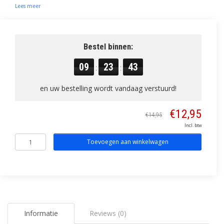
Lees meer
Bestel binnen:
09
23
43
:
:
en uw bestelling wordt vandaag verstuurd!
€12,95
€14,95
Incl. btw
Toevoegen aan winkelwagen
Informatie
Reviews (0)