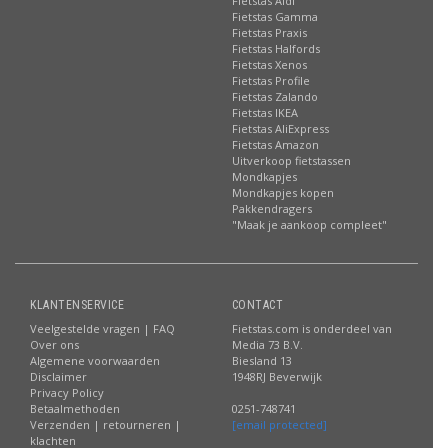
Fietstas Aldi
Fietstas Gamma
Fietstas Praxis
Fietstas Halfords
Fietstas Xenos
Fietstas Profile
Fietstas Zalando
Fietstas IKEA
Fietstas AliExpress
Fietstas Amazon
Uitverkoop fietstassen
Mondkapjes
Mondkapjes kopen
Pakkendragers
"Maak je aankoop compleet"
KLANTENSERVICE
CONTACT
Veelgestelde vragen | FAQ
Fietstas.com is onderdeel van
Over ons
Media 73 B.V.
Algemene voorwaarden
Biesland 13
Disclaimer
1948RJ Beverwijk
Privacy Policy
Betaalmethoden
0251-748741
Verzenden | retourneren |
[email protected]
klachten