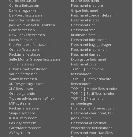
Cordo fietstassen
Bruine fietsmand
Cortina fietstassen
Fietsmand medium
Dakine rugzakken
Grijze fietsmand
De Poort fietstassen
Fietsmand zonder deksel
FastRider fietstassen
Fietsmand metaal
Jack Wolfskin fietsrugzakken
Fietsmand riet
Lynx fietstassen
Fietsmand staal
New Looxs fietstassen
Buikmand fiets
Looxs fietstassen
Fietsmand inklapbaar
NietVerkeerd fietstassen
Fietsmand bagagedrager
Ortlieb fietstassen
Fietsmand met haken
Racktime fietstassen
Fietsmand dames
Selle Monte Grappa fietstassen
Extra grote fietsmand
Thule fietstassen
Fietsmand zilver
Urban Proof fietstassen
TOP 10 | Goedkope
Vaude fietstassen
fietsmanden
Willex fietstassen
TOP 10 | Best verkochte
XD Design rugzakken
fietsmanden
XLC fietstassen
TOP 10 | Mooie fietsmanden
Ortlieb garantie
TOP 10 | Basil fietsmanden
Tips en adviezen van Willex
TOP 10 | Fietsmand
MIK systeem
aanbiedingen
Racktime systeem
Hoe fietsmand bevestigen
Snap-it systeem
Fietsmand voor hond, kat,
KLICKFix systeem
poes, konijn
BasEasy systeem
Fietsmand of fietskrat
CarryMore systeem
Waterdichte fietsmanden
AVS systeem
Fietsmand voor stadsfiets