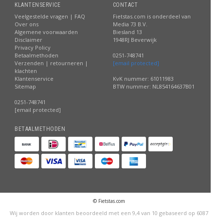
KLANTENSERVICE
CONTACT
Veelgestelde vragen | FAQ
Fietstas.com is onderdeel van
Over ons
Media 73 B.V.
Algemene voorwaarden
Biesland 13
Disclaimer
1948RJ Beverwijk
Privacy Policy
Betaalmethoden
0251-748741
Verzenden | retourneren |
[email protected]
klachten
Klantenservice
KvK nummer: 61011983
Sitemap
BTW nummer: NL854164637B01
0251-748741
[email protected]
BETAALMETHODEN
© Fietstas.com
Wij worden door klanten beoordeeld met een
9,4
van
10
gebaseerd op
6087