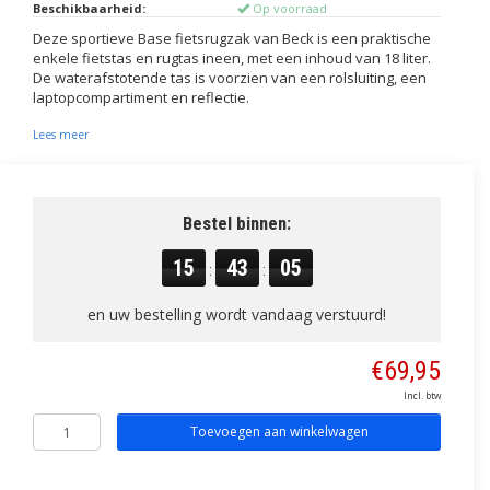
Beschikbaarheid:
Op voorraad
Deze sportieve Base fietsrugzak van Beck is een praktische
enkele fietstas en rugtas ineen, met een inhoud van 18 liter.
De waterafstotende tas is voorzien van een rolsluiting, een
laptopcompartiment en reflectie.
Lees meer
Bestel binnen:
15
43
05
:
:
en uw bestelling wordt vandaag verstuurd!
€69,95
Incl. btw
Toevoegen aan winkelwagen