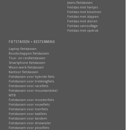
Jeans fietstassen
Fietstas met hartjes
Fietstas met bloemen
Fietstas met stippen
Fietstas met dieren
Fietstas camouflage
Fietstas met opdruk
FIETSTASSEN > BESTEMMING
Laptop fietstassen
Boodschappen fietstassen
Tour- en reisfietstassen
Smartphone fietstassen
Woon-werk fietstassen
Kantoor fietstassen
Fietstassen voor hybride fiets
Fietstassen voor trekkingfiets
Fietstassen voor racefiets
Fietstassen voor mountainbike/
MTB
Fietstassen voor moederfiets
Fietstassen voor vouwfiets
Fietstassen voor toerfiets
Fietstassen voor bakfiets
Fietstassen voor tandem
Fietstassen voor driewieler
Fietstassen voor plooifiets