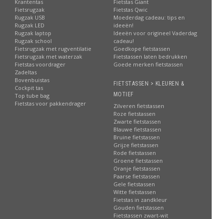
Krantentas
Fietstas Giant
Fietsrugzak
Fietstas Qwic
Rugzak USB
Moederdag cadeau: tips en
Rugzak LED
ideeën!
Rugzak laptop
Ideeën voor origineel Vaderdag
Rugzak school
cadeau!
Fietsrugzak met rugventilatie
Goedkope fietstassen
Fietsrugzak met waterzak
Fietstassen laten bedrukken
Fietstas voordrager
Goede merken fietstassen
Zadeltas
Bovenbuistas
FIETSTASSEN > KLEUREN &
Cockpit tas
MOTIEF
Top tube bag
Fietstas voor pakkendrager
Zilveren fietstassen
Roze fietstassen
Zwarte fietstassen
Blauwe fietstassen
Bruine fietstassen
Grijze fietstassen
Rode fietstassen
Groene fietstassen
Oranje fietstassen
Paarse fietstassen
Gele fietstassen
Witte fietstassen
Fietstas in zandkleur
Gouden fietstassen
Fietstassen zwart-wit