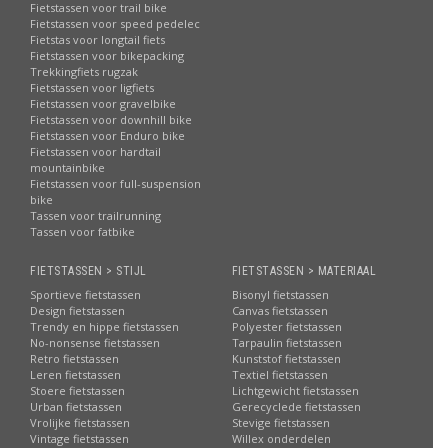
Fietstassen voor trail bike
Fietstassen voor speed pedelec
Fietstas voor longtail fiets
Fietstassen voor bikepacking
Trekkingfiets rugzak
Fietstassen voor ligfiets
Fietstassen voor gravelbike
Fietstassen voor downhill bike
Fietstassen voor Enduro bike
Fietstassen voor hardtail
mountainbike
Fietstassen voor full-suspension
bike
Tassen voor trailrunning
Tassen voor fatbike
FIETSTASSEN > STIJL
FIETSTASSEN > MATERIAAL
Sportieve fietstassen
Bisonyl fietstassen
Design fietstassen
Canvas fietstassen
Trendy en hippe fietstassen
Polyester fietstassen
No-nonsense fietstassen
Tarpaulin fietstassen
Retro fietstassen
Kunststof fietstassen
Leren fietstassen
Textiel fietstassen
Stoere fietstassen
Lichtgewicht fietstassen
Urban fietstassen
Gerecyclede fietstassen
Vrolijke fietstassen
Stevige fietstassen
Vintage fietstassen
Willex onderdelen