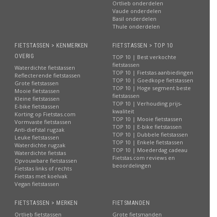
Ortlieb onderdelen
Vaude onderdelen
Basil onderdelen
Thule onderdelen
FIETSTASSEN > KENMERKEN
FIETSTASSEN > TOP 10
OVERIG
TOP 10 | Best verkochte
fietstassen
Waterdichte fietstassen
TOP 10 | Fietstas aanbiedingen
Reflecterende fietstassen
TOP 10 | Goedkope fietstassen
Grote fietstassen
TOP 10 | Hoge segment beste
Mooie fietstassen
fietstassen
Kleine fietstassen
TOP 10 | Verhouding prijs-
E-bike fietstassen
kwaliteit
Korting op Fietstas.com
TOP 10 | Mooie fietstassen
Vormvaste fietstassen
TOP 10 | E-bike fietstassen
Anti-diefstal rugzak
TOP 10 | Dubbele fietstassen
Leuke fietstassen
TOP 10 | Enkele fietstassen
Waterdichte rugzak
TOP 10 | Moederdag cadeau
Waterdichte fietstas
Fietstas.com reviews en
Opvouwbare fietstassen
beoordelingen
Fietstas links of rechts
Fietstas met koelvak
Vegan fietstassen
FIETSTASSEN > MERKEN
FIETSMANDEN
Ortlieb fietstassen
Grote fietsmanden