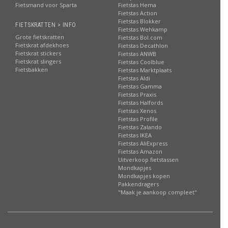
Fietsmand voor Sparta
Fietstas Hema
Fietstas Action
Fietstas Blokker
FIETSKRATTEN > INFO
Fietstas Wehkamp
Grote fietskratten
Fietstas Bol.com
Fietskrat afdekhoes
Fietstas Decathlon
Fietskrat stickers
Fietstas ANWB
Fietskrat slingers
Fietstas Coolblue
Fietsbakken
Fietstas Marktplaats
Fietstas Aldi
Fietstas Gamma
Fietstas Praxis
Fietstas Halfords
Fietstas Xenos
Fietstas Profile
Fietstas Zalando
Fietstas IKEA
Fietstas AliExpress
Fietstas Amazon
Uitverkoop fietstassen
Mondkapjes
Mondkapjes kopen
Pakkendragers
"Maak je aankoop compleet"