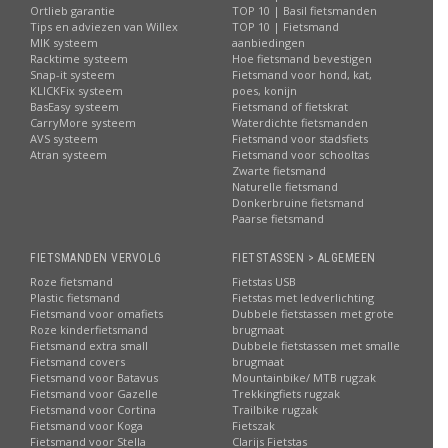
Ortlieb garantie
TOP 10 | Basil fietsmanden
Tips en adviezen van Willex
TOP 10 | Fietsmand
MIK systeem
aanbiedingen
Racktime systeem
Hoe fietsmand bevestigen
Snap-it systeem
Fietsmand voor hond, kat,
KLICKFix systeem
poes, konijn
BasEasy systeem
Fietsmand of fietskrat
CarryMore systeem
Waterdichte fietsmanden
AVS systeem
Fietsmand voor stadsfiets
Atran systeem
Fietsmand voor schooltas
Zwarte fietsmand
Naturelle fietsmand
Donkerbruine fietsmand
Paarse fietsmand
FIETSMANDEN VERVOLG
FIETSTASSEN > ALGEMEEN
Roze fietsmand
Fietstas USB
Plastic fietsmand
Fietstas met ledverlichting
Fietsmand voor omafiets
Dubbele fietstassen met grote
Roze kinderfietsmand
brugmaat
Fietsmand extra small
Dubbele fietstassen met smalle
Fietsmand covers
brugmaat
Fietsmand voor Batavus
Mountainbike/ MTB rugzak
Fietsmand voor Gazelle
Trekkingfiets rugzak
Fietsmand voor Cortina
Trailbike rugzak
Fietsmand voor Koga
Fietszak
Fietsmand voor Stella
Clarijs Fietstas