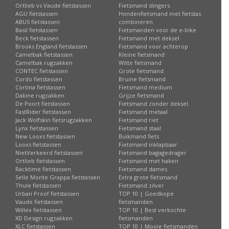
Ortlieb vs Vaude fietstassen
Fietsmand slingers
AGU fietstassen
Hondenfietsmand met fietstas
ABUS fietstassen
combineren
Basil fietstassen
Fietsmanden voor de e-bike
Beck fietstassen
Fietsmand met deksel
Brooks England fietstassen
Fietsmand voor achterop
Camelbak fietstassen
Kleine fietsmand
Camelbak rugzakken
Witte fietsmand
CONTEC fietstassen
Grote fietsmand
Cordo fietstassen
Bruine fietsmand
Cortina fietstassen
Fietsmand medium
Dakine rugzakken
Grijze fietsmand
De Poort fietstassen
Fietsmand zonder deksel
FastRider fietstassen
Fietsmand metaal
Jack Wolfskin fietsrugzakken
Fietsmand riet
Lynx fietstassen
Fietsmand staal
New Looxs fietstassen
Buikmand fiets
Looxs fietstassen
Fietsmand inklapbaar
NietVerkeerd fietstassen
Fietsmand bagagedrager
Ortlieb fietstassen
Fietsmand met haken
Racktime fietstassen
Fietsmand dames
Selle Monte Grappa fietstassen
Extra grote fietsmand
Thule fietstassen
Fietsmand zilver
Urban Proof fietstassen
TOP 10 | Goedkope
Vaude fietstassen
fietsmanden
Willex fietstassen
TOP 10 | Best verkochte
XD Design rugzakken
fietsmanden
XLC fietstassen
TOP 10 | Mooie fietsmanden