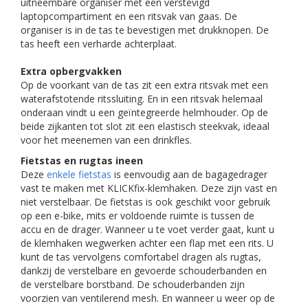
uitneembare organiser met een verstevigd
laptopcompartiment en een ritsvak van gaas. De
organiser is in de tas te bevestigen met drukknopen. De
tas heeft een verharde achterplaat.
Extra opbergvakken
Op de voorkant van de tas zit een extra ritsvak met een
waterafstotende ritssluiting. En in een ritsvak helemaal
onderaan vindt u een geïntegreerde helmhouder. Op de
beide zijkanten tot slot zit een elastisch steekvak, ideaal
voor het meenemen van een drinkfles.
Fietstas en rugtas ineen
Deze
enkele fietstas
is eenvoudig aan de bagagedrager
vast te maken met KLICKfix-klemhaken. Deze zijn vast en
niet verstelbaar. De fietstas is ook geschikt voor gebruik
op een e-bike, mits er voldoende ruimte is tussen de
accu en de drager. Wanneer u te voet verder gaat, kunt u
de klemhaken wegwerken achter een flap met een rits. U
kunt de tas vervolgens comfortabel dragen als rugtas,
dankzij de verstelbare en gevoerde schouderbanden en
de verstelbare borstband. De schouderbanden zijn
voorzien van ventilerend mesh. En wanneer u weer op de