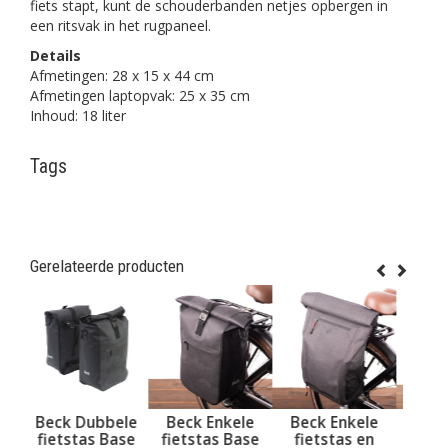
fiets stapt, kunt de schouderbanden netjes opbergen in
een ritsvak in het rugpaneel.
Details
Afmetingen: 28 x 15 x 44 cm
Afmetingen laptopvak: 25 x 35 cm
Inhoud: 18 liter
Tags
Gerelateerde producten
bele
Beck Enkele
Beck Enkele
Urban Proof
Base
fietstas Base
fietstas en
Enkele fietstas