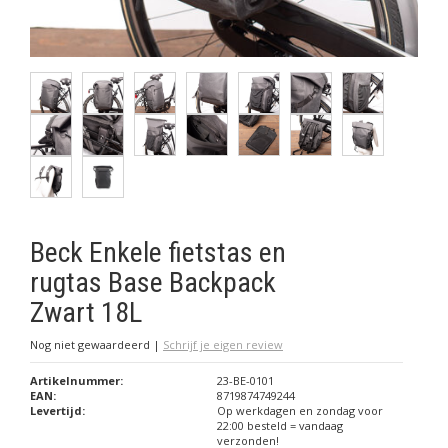
Beck Enkele fietstas en
rugtas Base Backpack
Zwart 18L
Nog niet gewaardeerd
|
Schrijf je eigen review
Artikelnummer:
23-BE-0101
EAN:
8719874749244
Levertijd:
Op werkdagen en zondag voor
22:00 besteld = vandaag
verzonden!