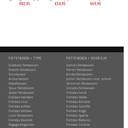
 36L
Zwart 18L
rugtas Base
en rugtas
€54,95
€69,95
€59,95
Backpack
Rolltop
Zwart/Rood 18L
Backpack
e
Informatie
Informatie
Recycled 20L
Informatie
Groen
FIETSTASSEN > TYPE
FIETSTASSEN > VOOR ELK!
Dubbele fietstassen
Dames fietstassen
Enkele fietstassen
Heren fietstassen
Voortassen
Kinderfietstassen
Achtertassen
Junior fietstassen voor school
Pakaftassen
Senioren fietstassen
Stuur fietstassen
Uniseks fietstassen
Zadel fietstassen
Fietstas hond
Fietstas handtas
Fietstas Stella
Fietstas voor
Fietstas Amslod
Fietstas achter
Fietstas Gazelle
Fietstas aktetas
Fietstas Koga
Luxe fietstassen
Fietstas Sparta
Fietstas klassiek
Fietstas Batavus
Bagagedragertas
Fietstas Cortina