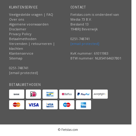
KLANTENSERVICE
CONTACT
Veelgestelde vragen | FAQ
Fietstas.com is onderdeel van
Over ons
Media 73 B.V.
Algemene voorwaarden
Biesland 13
Disclaimer
1948RJ Beverwijk
Privacy Policy
Betaalmethoden
0251-748741
Verzenden | retourneren |
[email protected]
klachten
Klantenservice
KvK nummer: 61011983
Sitemap
BTW nummer: NL854164637B01
0251-748741
[email protected]
BETAALMETHODEN
© Fietstas.com