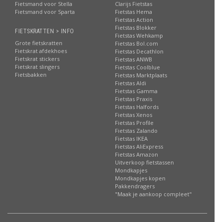
Fietsmand voor Stella
Clarijs Fietstas
Fietsmand voor Sparta
Fietstas Hema
Fietstas Action
Fietstas Blokker
FIETSKRATTEN > INFO
Fietstas Wehkamp
Grote fietskratten
Fietstas Bol.com
Fietskrat afdekhoes
Fietstas Decathlon
Fietskrat stickers
Fietstas ANWB
Fietskrat slingers
Fietstas Coolblue
Fietsbakken
Fietstas Marktplaats
Fietstas Aldi
Fietstas Gamma
Fietstas Praxis
Fietstas Halfords
Fietstas Xenos
Fietstas Profile
Fietstas Zalando
Fietstas IKEA
Fietstas AliExpress
Fietstas Amazon
Uitverkoop fietstassen
Mondkapjes
Mondkapjes kopen
Pakkendragers
"Maak je aankoop compleet"