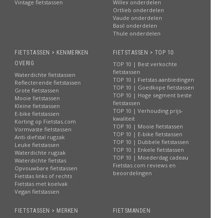
Vintage fietstassen
Willex onderdelen
Ortlieb onderdelen
Vaude onderdelen
Basil onderdelen
Thule onderdelen
FIETSTASSEN > KENMERKEN
FIETSTASSEN > TOP 10
OVERIG
TOP 10 | Best verkochte
fietstassen
Waterdichte fietstassen
TOP 10 | Fietstas aanbiedingen
Reflecterende fietstassen
TOP 10 | Goedkope fietstassen
Grote fietstassen
TOP 10 | Hoge segment beste
Mooie fietstassen
fietstassen
Kleine fietstassen
TOP 10 | Verhouding prijs-
E-bike fietstassen
kwaliteit
Korting op Fietstas.com
TOP 10 | Mooie fietstassen
Vormvaste fietstassen
TOP 10 | E-bike fietstassen
Anti-diefstal rugzak
TOP 10 | Dubbele fietstassen
Leuke fietstassen
TOP 10 | Enkele fietstassen
Waterdichte rugzak
TOP 10 | Moederdag cadeau
Waterdichte fietstas
Fietstas.com reviews en
Opvouwbare fietstassen
beoordelingen
Fietstas links of rechts
Fietstas met koelvak
Vegan fietstassen
FIETSTASSEN > MERKEN
FIETSMANDEN