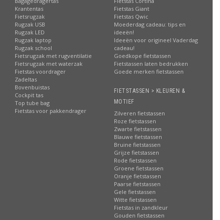
Bagagedragertas
Fietstas Cortina
Krantentas
Fietstas Giant
Fietsrugzak
Fietstas Qwic
Rugzak USB
Moederdag cadeau: tips en
Rugzak LED
ideeën!
Rugzak laptop
Ideeën voor origineel Vaderdag
Rugzak school
cadeau!
Fietsrugzak met rugventilatie
Goedkope fietstassen
Fietsrugzak met waterzak
Fietstassen laten bedrukken
Fietstas voordrager
Goede merken fietstassen
Zadeltas
Bovenbuistas
FIETSTASSEN > KLEUREN &
Cockpit tas
MOTIEF
Top tube bag
Fietstas voor pakkendrager
Zilveren fietstassen
Roze fietstassen
Zwarte fietstassen
Blauwe fietstassen
Bruine fietstassen
Grijze fietstassen
Rode fietstassen
Groene fietstassen
Oranje fietstassen
Paarse fietstassen
Gele fietstassen
Witte fietstassen
Fietstas in zandkleur
Gouden fietstassen