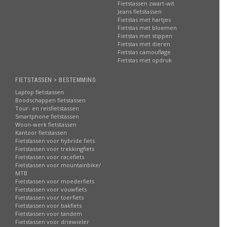
Fietstassen zwart-wit
Jeans fietstassen
Fietstas met hartjes
Fietstas met bloemen
Fietstas met stippen
Fietstas met dieren
Fietstas camouflage
Fietstas met opdruk
FIETSTASSEN > BESTEMMING
Laptop fietstassen
Boodschappen fietstassen
Tour- en reisfietstassen
Smartphone fietstassen
Woon-werk fietstassen
Kantoor fietstassen
Fietstassen voor hybride fiets
Fietstassen voor trekkingfiets
Fietstassen voor racefiets
Fietstassen voor mountainbike/
MTB
Fietstassen voor moederfiets
Fietstassen voor vouwfiets
Fietstassen voor toerfiets
Fietstassen voor bakfiets
Fietstassen voor tandem
Fietstassen voor driewieler