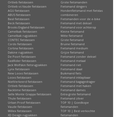
Ortlieb fietstassen
Grote fietsmanden
Ortlieb vs Vaude fietstassen
Fietsmand slingers
AGU fietstassen
Hondenfietsmand met fietstas
ABUS fietstassen
combineren
Basil fietstassen
Fietsmanden voor de e-bike
Beck fietstassen
Fietsmand met deksel
Brooks England fietstassen
Fietsmand voor achterop
Camelbak fietstassen
Kleine fietsmand
Camelbak rugzakken
Witte fietsmand
CONTEC fietstassen
Grote fietsmand
Cordo fietstassen
Bruine fietsmand
Cortina fietstassen
Fietsmand medium
Dakine rugzakken
Grijze fietsmand
De Poort fietstassen
Fietsmand zonder deksel
FastRider fietstassen
Fietsmand metaal
Jack Wolfskin fietsrugzakken
Fietsmand riet
Lynx fietstassen
Fietsmand staal
New Looxs fietstassen
Buikmand fiets
Looxs fietstassen
Fietsmand inklapbaar
NietVerkeerd fietstassen
Fietsmand bagagedrager
Ortlieb fietstassen
Fietsmand met haken
Racktime fietstassen
Fietsmand dames
Selle Monte Grappa fietstassen
Extra grote fietsmand
Thule fietstassen
Fietsmand zilver
Urban Proof fietstassen
TOP 10 | Goedkope
Vaude fietstassen
fietsmanden
Willex fietstassen
TOP 10 | Best verkochte
XD Design rugzakken
fietsmanden