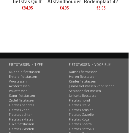
ilt
fietstas Quilt
Afstandhouder
Bodemplaat 42
Bode
ze
MIK 36L Zwart
x 20 cm
x
€84,95
€4,95
€6,95
Informatie
Informatie
Informatie
In
FIETSTASSEN > TYPE
FIETSTASSEN > VOOR ELK!
Dubbele fietstassen
Dames fietstassen
Enkele fietstassen
Heren fietstassen
Voortassen
Kinderfietstassen
Achtertassen
Junior fietstassen voor school
Pakaftassen
Senioren fietstassen
Stuur fietstassen
Uniseks fietstassen
Zadel fietstassen
Fietstas hond
Fietstas handtas
Fietstas Stella
Fietstas voor
Fietstas Amslod
Fietstas achter
Fietstas Gazelle
Fietstas aktetas
Fietstas Koga
Luxe fietstassen
Fietstas Sparta
Fietstas klassiek
Fietstas Batavus