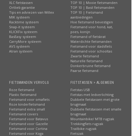
XLC fietstassen
TOP 10 | Mooie fietsmanden
Ortlieb garantie
TOP 10 | Basil fietsmanden
Tips en adviezen van Willex
TOP 10 | Fietsmand
MIK systeem
aanbiedingen
Racktime systeem
Hoe fietsmand bevestigen
Snap-it systeem
Fietsmand voor hond, kat,
KLICKFix systeem
poes, konijn
BasEasy systeem
Fietsmand of fietskrat
CarryMore systeem
Waterdichte fietsmanden
AVS systeem
Fietsmand voor stadsfiets
Atran systeem
Fietsmand voor schooltas
Zwarte fietsmand
Naturelle fietsmand
Donkerbruine fietsmand
Paarse fietsmand
FIETSMANDEN VERVOLG
FIETSTASSEN > ALGEMEEN
Roze fietsmand
Fietstas USB
Plastic fietsmand
Fietstas met ledverlichting
Fietsmand voor omafiets
Dubbele fietstassen met grote
Roze kinderfietsmand
brugmaat
Fietsmand extra small
Dubbele fietstassen met smalle
Fietsmand covers
brugmaat
Fietsmand voor Batavus
Mountainbike/ MTB rugzak
Fietsmand voor Gazelle
Trekkingfiets rugzak
Fietsmand voor Cortina
Trailbike rugzak
Fietsmand voor Koga
Fietszak