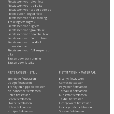
Fietstassen voor plooifiets
Fietstassen voor trail bike
Fietstassen voor speed pedelec
Fietstas voor longtail fiets
Fietstassen voor bikepacking
Trekkingfiets rugzak
Fietstassen voor ligfiets
Fietstassen voor gravelbike
Fietstassen voor downhill bike
Fietstassen voor Enduro bike
Fietstassen voor hardtail
mountainbike
Fietstassen voor full-suspension
bike
Tassen voor trailrunning
Tassen voor fatbike
FIETSTASSEN > STIJL
FIETSTASSEN > MATERIAAL
Sportieve fietstassen
Bisonyl fietstassen
Design fietstassen
Canvas fietstassen
Trendy en hippe fietstassen
Polyester fietstassen
No-nonsense fietstassen
Tarpaulin fietstassen
Retro fietstassen
Kunststof fietstassen
Leren fietstassen
Textiel fietstassen
Stoere fietstassen
Lichtgewicht fietstassen
Urban fietstassen
Gerecyclede fietstassen
Vrolijke fietstassen
Stevige fietstassen