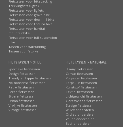
Fietstassen voor bikepacking
Trekkingfiets rugzak
Fietstassen voor ligfiets
Fietstassen voor gravelbike
Fietstassen voor downhill bike
Fietstassen voor Enduro bike
Fietstassen voor hardtail
mountainbike
Fietstassen voor full-suspension
bike
Tassen voor trailrunning
Tassen voor fatbike
FIETSTASSEN > STIJL
FIETSTASSEN > MATERIAAL
Sportieve fietstassen
Bisonyl fietstassen
Design fietstassen
Canvas fietstassen
Trendy en hippe fietstassen
Polyester fietstassen
No-nonsense fietstassen
Tarpaulin fietstassen
Retro fietstassen
Kunststof fietstassen
Leren fietstassen
Textiel fietstassen
Stoere fietstassen
Lichtgewicht fietstassen
Urban fietstassen
Gerecyclede fietstassen
Vrolijke fietstassen
Stevige fietstassen
Vintage fietstassen
Willex onderdelen
Ortlieb onderdelen
Vaude onderdelen
Basil onderdelen