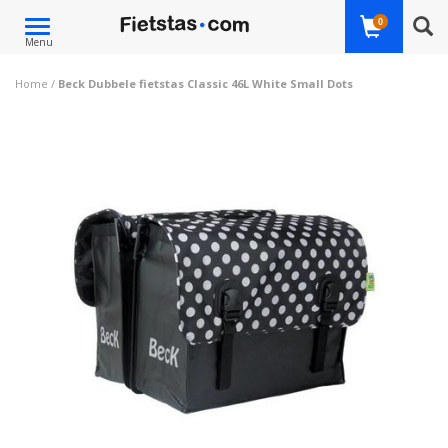
Toggle
0
Menu
navigation
Home
/
Beck Dubbele fietstas Classic 46L White Small Dots