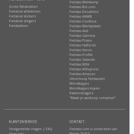
Fietstas Wehkamp
Grote fietskratten
Fietstas Bol.com
Fietskrat afdekhoes
Fietstas Decathlon
Fietskrat stickers
Fietstas ANWB
Fietskrat slingers
Fietstas Coolblue
Fietsbakken
Fietstas Marktplaats
Fietstas Aldi
Fietstas Gamma
Fietstas Praxis
Fietstas Halfords
Fietstas Xenos
Fietstas Profile
Fietstas Zalando
Fietstas IKEA
Fietstas AliExpress
Fietstas Amazon
Uitverkoop fietstassen
Mondkapjes
Mondkapjes kopen
Pakkendragers
"Maak je aankoop compleet"
KLANTENSERVICE
CONTACT
Veelgestelde vragen | FAQ
Fietstas.com is onderdeel van
Over ons
Media 73 B.V.