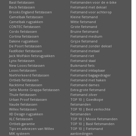
Basil fietstassen
Fietsmanden voor de e-bike
Beck fietstassen
Fietsmand met deksel
Brooks England fietstassen
Fietsmand voor achterop
Camelbak fietstassen
Kleine fietsmand
Camelbak rugzakken
Witte fietsmand
CONTEC fietstassen
Grote fietsmand
Cordo fietstassen
Bruine fietsmand
Cortina fietstassen
Fietsmand medium
Dakine rugzakken
Grijze fietsmand
De Poort fietstassen
Fietsmand zonder deksel
FastRider fietstassen
Fietsmand metaal
Jack Wolfskin fietsrugzakken
Fietsmand riet
Lynx fietstassen
Fietsmand staal
New Looxs fietstassen
Buikmand fiets
Looxs fietstassen
Fietsmand inklapbaar
NietVerkeerd fietstassen
Fietsmand bagagedrager
Ortlieb fietstassen
Fietsmand met haken
Racktime fietstassen
Fietsmand dames
Selle Monte Grappa fietstassen
Extra grote fietsmand
Thule fietstassen
Fietsmand zilver
Urban Proof fietstassen
TOP 10 | Goedkope
Vaude fietstassen
fietsmanden
Willex fietstassen
TOP 10 | Best verkochte
XD Design rugzakken
fietsmanden
XLC fietstassen
TOP 10 | Mooie fietsmanden
Ortlieb garantie
TOP 10 | Basil fietsmanden
Tips en adviezen van Willex
TOP 10 | Fietsmand
MIK systeem
aanbiedingen