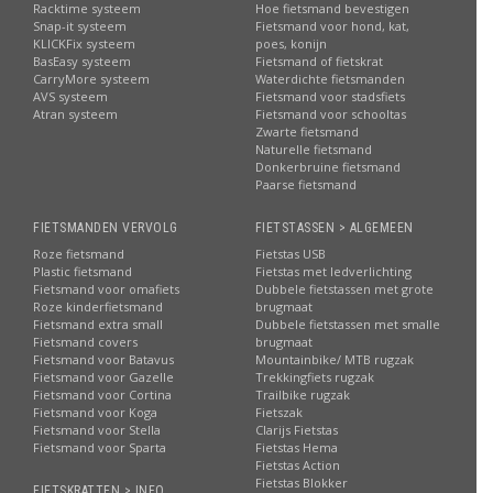
Racktime systeem
Hoe fietsmand bevestigen
Snap-it systeem
Fietsmand voor hond, kat,
KLICKFix systeem
poes, konijn
BasEasy systeem
Fietsmand of fietskrat
CarryMore systeem
Waterdichte fietsmanden
AVS systeem
Fietsmand voor stadsfiets
Atran systeem
Fietsmand voor schooltas
Zwarte fietsmand
Naturelle fietsmand
Donkerbruine fietsmand
Paarse fietsmand
FIETSMANDEN VERVOLG
FIETSTASSEN > ALGEMEEN
Roze fietsmand
Fietstas USB
Plastic fietsmand
Fietstas met ledverlichting
Fietsmand voor omafiets
Dubbele fietstassen met grote
Roze kinderfietsmand
brugmaat
Fietsmand extra small
Dubbele fietstassen met smalle
Fietsmand covers
brugmaat
Fietsmand voor Batavus
Mountainbike/ MTB rugzak
Fietsmand voor Gazelle
Trekkingfiets rugzak
Fietsmand voor Cortina
Trailbike rugzak
Fietsmand voor Koga
Fietszak
Fietsmand voor Stella
Clarijs Fietstas
Fietsmand voor Sparta
Fietstas Hema
Fietstas Action
Fietstas Blokker
FIETSKRATTEN > INFO