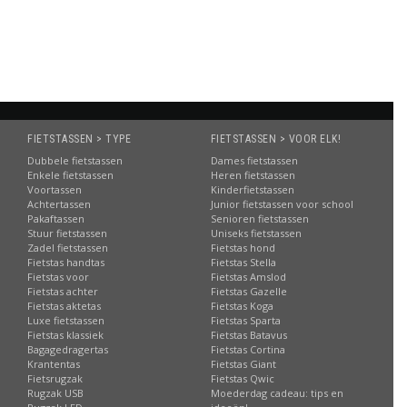
Informatie
FIETSTASSEN > TYPE
FIETSTASSEN > VOOR ELK!
Dubbele fietstassen
Dames fietstassen
Enkele fietstassen
Heren fietstassen
Voortassen
Kinderfietstassen
Achtertassen
Junior fietstassen voor school
Pakaftassen
Senioren fietstassen
Stuur fietstassen
Uniseks fietstassen
Zadel fietstassen
Fietstas hond
Fietstas handtas
Fietstas Stella
Fietstas voor
Fietstas Amslod
Fietstas achter
Fietstas Gazelle
Fietstas aktetas
Fietstas Koga
Luxe fietstassen
Fietstas Sparta
Fietstas klassiek
Fietstas Batavus
Bagagedragertas
Fietstas Cortina
Krantentas
Fietstas Giant
Fietsrugzak
Fietstas Qwic
Rugzak USB
Moederdag cadeau: tips en