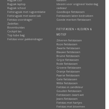
Rugzak LED
ideeën!
Rugzak laptop
Ideeën voor origineel Vaderdag
Rugzak school
cadeau!
Fietsrugzak met rugventilatie
Goedkope fietstassen
Fietsrugzak met waterzak
Fietstassen laten bedrukken
Fietstas voordrager
Goede merken fietstassen
Zadeltas
Bovenbuistas
FIETSTASSEN > KLEUREN &
Cockpit tas
MOTIEF
Top tube bag
Fietstas voor pakkendrager
Zilveren fietstassen
Roze fietstassen
Zwarte fietstassen
Blauwe fietstassen
Bruine fietstassen
Grijze fietstassen
Rode fietstassen
Groene fietstassen
Oranje fietstassen
Paarse fietstassen
Gele fietstassen
Witte fietstassen
Fietstas in zandkleur
Gouden fietstassen
Fietstassen zwart-wit
Jeans fietstassen
Fietstas met hartjes
Fietstas met bloemen