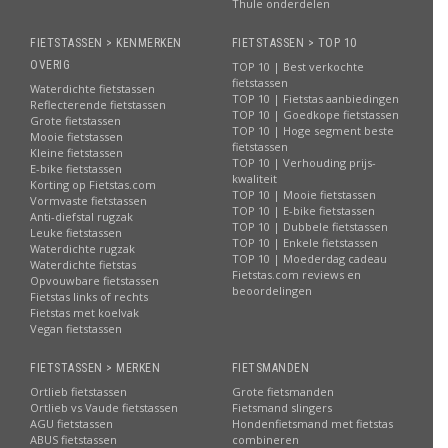
Thule onderdelen
FIETSTASSEN > KENMERKEN
FIETSTASSEN > TOP 10
OVERIG
TOP 10 | Best verkochte
fietstassen
Waterdichte fietstassen
TOP 10 | Fietstas aanbiedingen
Reflecterende fietstassen
TOP 10 | Goedkope fietstassen
Grote fietstassen
TOP 10 | Hoge segment beste
Mooie fietstassen
fietstassen
Kleine fietstassen
TOP 10 | Verhouding prijs-
E-bike fietstassen
kwaliteit
Korting op Fietstas.com
TOP 10 | Mooie fietstassen
Vormvaste fietstassen
TOP 10 | E-bike fietstassen
Anti-diefstal rugzak
TOP 10 | Dubbele fietstassen
Leuke fietstassen
TOP 10 | Enkele fietstassen
Waterdichte rugzak
TOP 10 | Moederdag cadeau
Waterdichte fietstas
Fietstas.com reviews en
Opvouwbare fietstassen
beoordelingen
Fietstas links of rechts
Fietstas met koelvak
Vegan fietstassen
FIETSTASSEN > MERKEN
FIETSMANDEN
Ortlieb fietstassen
Grote fietsmanden
Ortlieb vs Vaude fietstassen
Fietsmand slingers
AGU fietstassen
Hondenfietsmand met fietstas
ABUS fietstassen
combineren