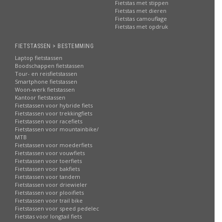
Fietstas met stippen
Fietstas met dieren
Fietstas camouflage
Fietstas met opdruk
FIETSTASSEN > BESTEMMING
Laptop fietstassen
Boodschappen fietstassen
Tour- en reisfietstassen
Smartphone fietstassen
Woon-werk fietstassen
Kantoor fietstassen
Fietstassen voor hybride fiets
Fietstassen voor trekkingfiets
Fietstassen voor racefiets
Fietstassen voor mountainbike/
MTB
Fietstassen voor moederfiets
Fietstassen voor vouwfiets
Fietstassen voor toerfiets
Fietstassen voor bakfiets
Fietstassen voor tandem
Fietstassen voor driewieler
Fietstassen voor plooifiets
Fietstassen voor trail bike
Fietstassen voor speed pedelec
Fietstas voor longtail fiets