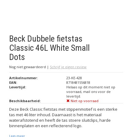
Beck Dubbele fietstas
Classic 46L White Small
Dots
Nog niet gewaardeerd
|
Schrijf je eigen review
Artikelnummer:
23-KE-428
EAN:
8718481556818
Levertijd:
Helaas op dit moment niet op
voorraad, mail ons voor de
levertijd.
Beschikbaarheid:
Niet op voorraad
Deze Beck Classic fietstas met stippenmotief is een sterke
tas met 46 liter inhoud. Daarnaast is het materiaal
waterafstotend en heeft de tas stoere sluitclips, harde
binnenplaten en een reflecterend logo.
Lees meer