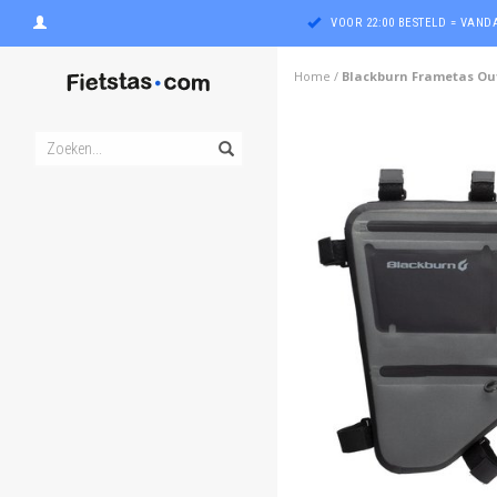
VOOR 22:00 BESTELD = VAN
Home
/
Blackburn Frametas Out
ghost
ghost
ghost
ghost