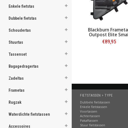
Enkele fietstas
ghost
Dubbele fietstas
Blackburn Frameta
Schoudertas
Outpost Elite Smal
.
€89,95
Stuurtas
.
Bestellen
Tassenset
.
Bagagedragertas
.
Zadeltas
.
.
Frametas
FIETSTASSEN > TYPE
.
Dubbele fietstassen
Rugzak
Enkele fietstassen
.
Voortassen
Waterdichte fietstassen
Achtertassen
.
Pakaftassen
Stuur fietstassen
Accessoires