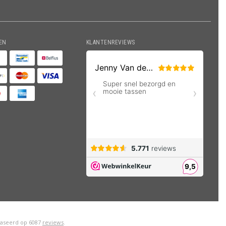
EN
KLANTENREVIEWS
aseerd op
6087
reviews
.