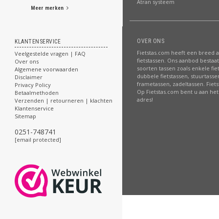
Atran systeem
Meer merken
OVER ONS
KLANTENSERVICE
Fietstas.com heeft een breed 
Veelgestelde vragen | FAQ
fietstassen. Ons aanbod bestaat 
Over ons
soorten tassen zoals enkele fie
Algemene voorwaarden
dubbele fietstassen, stuurtasse
Disclaimer
frametassen, zadeltassen. Fiet
Privacy Policy
Op Fietstas.com bent u aan het 
Betaalmethoden
adres!
Verzenden | retourneren | klachten
Klantenservice
Sitemap
0251-748741
[email protected]