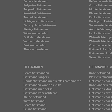
Canvas fietstassen
Reflecterende fi
Polyester fietstassen
Grote fietstassen
Tarpaulin fietstassen
Mooie fietstasse
Kunststof fietstassen
Kleine fietstasse
Textiel fietstassen
E-bike fietstasse
Lichtgewicht fietstassen
Korting op Fiets
Gerecyclede fietstassen
Vormvaste fietst
Stevige fietstassen
Anti-diefstal rug
Willex onderdelen
Leuke fietstasse
Ortlieb onderdelen
Waterdichte rug
Vaude onderdelen
Waterdichte fiets
Basil onderdelen
Opvouwbare fiet
Thule onderdelen
Fietstas links of 
Fietstas met koe
Vegan fietstasse
FIETSMANDEN
FIETSMANDEN V
Grote fietsmanden
Roze fietsmand
Fietsmand slingers
Plastic fietsmand
Hondenfietsmand met fietstas combineren
Fietsmand voor 
Fietsmanden voor de e-bike
Roze kinderfiet
Fietsmand met deksel
Fietsmand extra 
Fietsmand voor achterop
Fietsmand cover
Kleine fietsmand
Fietsmand voor 
Witte fietsmand
Fietsmand voor 
Grote fietsmand
Fietsmand voor 
Bruine fietsmand
Fietsmand voor 