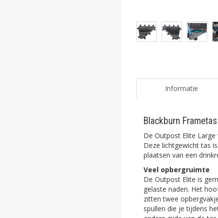
ghost
ghost
ghost
ghost
ghost
Informatie
ghost
Blackburn Frametas 
ghost
De Outpost Elite Large
ghost
Deze lichtgewicht tas i
plaatsen van een drinkr
ghost
Veel opbergruimte
De Outpost Elite is gem
ghost
gelaste naden. Het hoof
zitten twee opbergvakj
ghost
spullen die je tijdens h