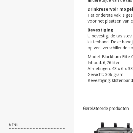
andere zijde van de tas
ghost
Drinkreservoir mogel
Het onderste vak is ges
ghost
voor het plaatsen van 
Bevestiging
ghost
U bevestigt de tas stev
klittenband. Deze bandj
ghost
op veel verschillende 
ghost
Model: Blackburn Elite
Inhoud: 6,76 liter
ghost
Afmetingen: 48 x 6 x 3
Gewicht: 306 gram
ghost
Bevestiging: klittenband
ghost
ghost
Gerelateerde producten
ghost
MENU
ghost