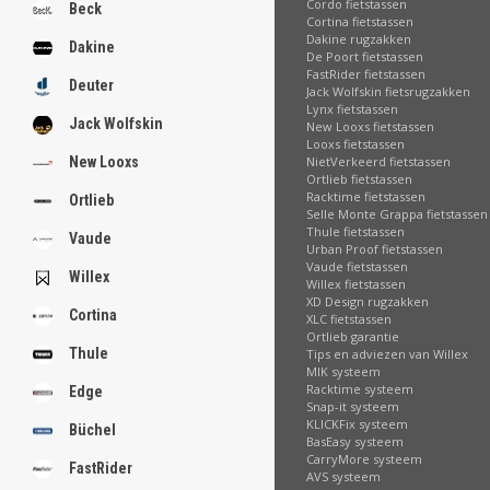
Cordo fietstassen
Beck
Cortina fietstassen
Dakine rugzakken
Dakine
De Poort fietstassen
FastRider fietstassen
Deuter
Jack Wolfskin fietsrugzakken
Lynx fietstassen
Jack Wolfskin
New Looxs fietstassen
Looxs fietstassen
NietVerkeerd fietstassen
New Looxs
Ortlieb fietstassen
Racktime fietstassen
Ortlieb
Selle Monte Grappa fietstassen
Thule fietstassen
Vaude
Urban Proof fietstassen
Vaude fietstassen
Willex
Willex fietstassen
XD Design rugzakken
Cortina
XLC fietstassen
Ortlieb garantie
Thule
Tips en adviezen van Willex
MIK systeem
Racktime systeem
Edge
Snap-it systeem
KLICKFix systeem
Büchel
BasEasy systeem
CarryMore systeem
FastRider
AVS systeem