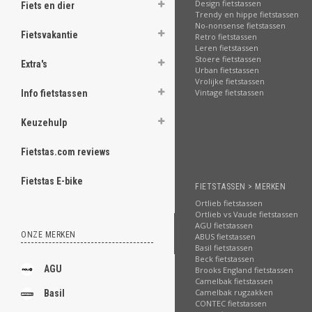
Design fietstassen
Fiets en dier
Trendy en hippe fietstassen
No-nonsense fietstassen
Fietsvakantie
Retro fietstassen
Leren fietstassen
Stoere fietstassen
Extra's
Urban fietstassen
Vrolijke fietstassen
Vintage fietstassen
Info fietstassen
Keuzehulp
Fietstas.com reviews
Fietstas E-bike
FIETSTASSEN > MERKEN
Ortlieb fietstassen
Ortlieb vs Vaude fietstassen
AGU fietstassen
ONZE MERKEN
ABUS fietstassen
Basil fietstassen
Beck fietstassen
AGU
Brooks England fietstassen
Camelbak fietstassen
Camelbak rugzakken
Basil
CONTEC fietstassen