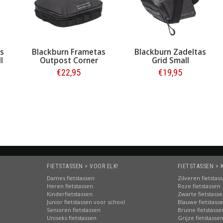
s
Blackburn Frametas
Blackburn Zadeltas
l
Outpost Corner
Grid Small
€22,95
€19,95
Bestellen
Bestellen
FIETSTASSEN > VOOR ELK!
FIETSTASSEN > 
Dames fietstassen
Zilveren fietstas
Heren fietstassen
Roze fietstassen
Kinderfietstassen
Zwarte fietstass
Junior fietstassen voor school
Blauwe fietstass
Senioren fietstassen
Bruine fietstasse
Uniseks fietstassen
Grijze fietstasse