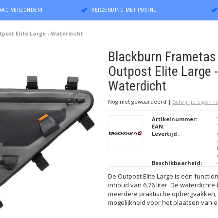
DAAG VERZONDEN!
VERZENDING MET POSTNL
post Elite Large - Waterdicht
Blackburn Frametas
Outpost Elite Large -
Waterdicht
Nog niet gewaardeerd
|
Schrijf je eigen 
Artikelnummer:
EAN:
Levertijd:
Beschikbaarheid:
De Outpost Elite Large is een functi
inhoud van 6,76 liter. De waterdichte
meerdere praktische opbergvakken, 
mogelijkheid voor het plaatsen van e