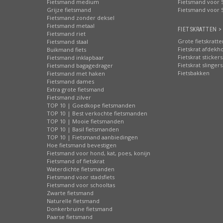
Fietsmand medium
Fietsmand voor S
Grijze fietsmand
Fietsmand voor 
Fietsmand zonder deksel
Fietsmand metaal
FIETSKRATTEN >
Fietsmand riet
Grote fietskratte
Fietsmand staal
Fietskrat afdekh
Buikmand fiets
Fietskrat stickers
Fietsmand inklapbaar
Fietskrat slingers
Fietsmand bagagedrager
Fietsbakken
Fietsmand met haken
Fietsmand dames
Extra grote fietsmand
Fietsmand zilver
TOP 10 | Goedkope fietsmanden
TOP 10 | Best verkochte fietsmanden
TOP 10 | Mooie fietsmanden
TOP 10 | Basil fietsmanden
TOP 10 | Fietsmand aanbiedingen
Hoe fietsmand bevestigen
Fietsmand voor hond, kat, poes, konijn
Fietsmand of fietskrat
Waterdichte fietsmanden
Fietsmand voor stadsfiets
Fietsmand voor schooltas
Zwarte fietsmand
Naturelle fietsmand
Donkerbruine fietsmand
Paarse fietsmand