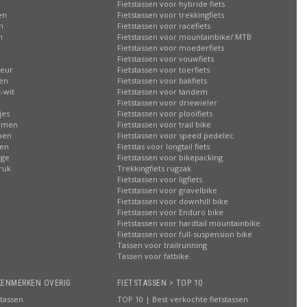
Fietstassen voor hybride fiets
en
Fietstassen voor trekkingfiets
n
Fietstassen voor racefiets
n
Fietstassen voor mountainbike/ MTB
Fietstassen voor moederfiets
Fietstassen voor vouwfiets
leur
Fietstassen voor toerfiets
sen
Fietstassen voor bakfiets
-wit
Fietstassen voor tandem
Fietstassen voor driewieler
jes
Fietstassen voor plooifiets
oemen
Fietstassen voor trail bike
ppen
Fietstassen voor speed pedelec
ren
Fietstas voor longtail fiets
age
Fietstassen voor bikepacking
ruk
Trekkingfiets rugzak
Fietstassen voor ligfiets
Fietstassen voor gravelbike
Fietstassen voor downhill bike
Fietstassen voor Enduro bike
Fietstassen voor hardtail mountainbike
Fietstassen voor full-suspension bike
Tassen voor trailrunning
Tassen voor fatbike
KENMERKEN OVERIG
FIETSTASSEN > TOP 10
stassen
TOP 10 | Best verkochte fietstassen