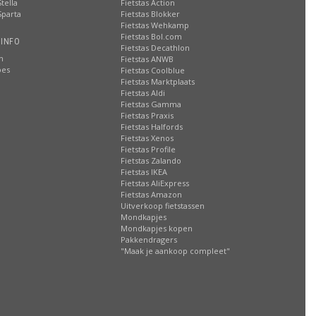
tella
Fietstas Action
Sparta
Fietstas Blokker
Fietstas Wehkamp
Fietstas Bol.com
 INFO
Fietstas Decathlon
n
Fietstas ANWB
oes
Fietstas Coolblue
Fietstas Marktplaats
Fietstas Aldi
Fietstas Gamma
Fietstas Praxis
Fietstas Halfords
Fietstas Xenos
Fietstas Profile
Fietstas Zalando
Fietstas IKEA
Fietstas AliExpress
Fietstas Amazon
Uitverkoop fietstassen
Mondkapjes
Mondkapjes kopen
Pakkendragers
"Maak je aankoop compleet"