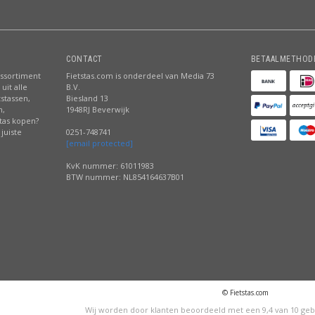
CONTACT
BETAALMETHOD
assortiment
Fietstas.com is onderdeel van Media 73
uit alle
B.V.
tstassen,
Biesland 13
n,
1948RJ Beverwijk
stas kopen?
juiste
0251-748741
[email protected]
KvK nummer: 61011983
BTW nummer: NL854164637B01
© Fietstas.com
Wij worden door klanten beoordeeld met een
9,4
van
10
geb