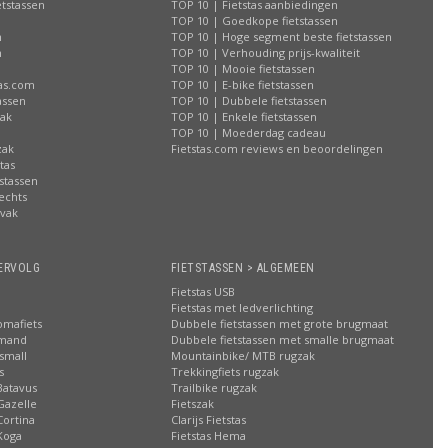
etstassen
TOP 10 | Fietstas aanbiedingen
TOP 10 | Goedkope fietstassen
n
TOP 10 | Hoge segment beste fietstassen
n
TOP 10 | Verhouding prijs-kwaliteit
n
TOP 10 | Mooie fietstassen
tas.com
TOP 10 | E-bike fietstassen
assen
TOP 10 | Dubbele fietstassen
zak
TOP 10 | Enkele fietstassen
n
TOP 10 | Moederdag cadeau
zak
Fietstas.com reviews en beoordelingen
tas
stassen
rechts
lvak
n
ERVOLG
FIETSTASSEN > ALGEMEEN
Fietstas USB
Fietstas met ledverlichting
omafiets
Dubbele fietstassen met grote brugmaat
smand
Dubbele fietstassen met smalle brugmaat
small
Mountainbike/ MTB rugzak
s
Trekkingfiets rugzak
Batavus
Trailbike rugzak
Gazelle
Fietszak
Cortina
Clarijs Fietstas
Koga
Fietstas Hema