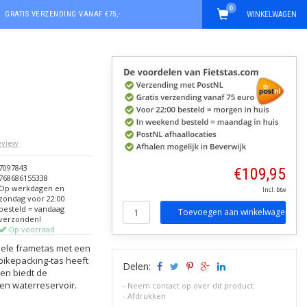
0
GRATIS VERZENDING VANAF €75,-
WINKELWAGEN
review
7097843
€109,95
768686155338
Op werkdagen en
Incl. btw
zondag voor 22:00
besteld = vandaag
Toevoegen aan winkelwagen
verzonden!
Op voorraad
onele frametas met een
 bikepacking-tas heeft
Delen:
en biedt de
en waterreservoir.
-
Neem contact op over dit product
-
Afdrukken