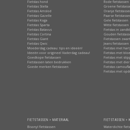
Fietstas hond
Rode fietstassen
Fietstas Stella
Groene fietstass
Fietstas Amslod
Oranje fietstasse
Fietstas Gazelle
Paarse fietstasse
Fietstas Koga
Gele fietstassen
Fietstas Sparta
Witte fietstassen
Fietstas Batavus
Fietstas in zandk
Fietstas Cortina
Gouden fietstas
Fietstas Giant
Fietstassen zwart
Fietstas Qwic
Jeans fietstassen
Moederdag cadeau: tips en ideeën!
Fietstas met hart
Ideeën voor origineel Vaderdag cadeau!
Fietstas met bl
Goedkope fietstassen
Fietstas met sti
Fietstassen laten bedrukken
Fietstas met die
Goede merken fietstassen
Fietstas camoufl
Fietstas met opd
FIETSTASSEN > MATERIAAL
FIETSTASSEN > 
Bisonyl fietstassen
Waterdichte fiet