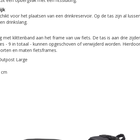
 zit een opbergvak met een ritssluiting.
ijk
chikt voor het plaatsen van een drinkreservoir. Op de tas zijn al luss
een drinkslang.
ig met klittenband aan het frame van uw fiets. De tas is aan drie zijd
es - 9 in totaal - kunnen opgeschoven of verwijderd worden. Hierdoo
soorten en maten fietsframes.
 Outpost Large
3 cm