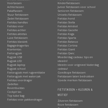
Voortassen
Kinderfietstassen
Achtertassen
Junior fietstassen voor school
Pakaftassen
Senioren fietstassen
Stuur fietstassen
Uniseks fietstassen
Zadel fietstassen
Fietstas hond
Fietstas handtas
Fietstas Stella
Fietstas voor
Fietstas Amslod
Fietstas achter
Fietstas Gazelle
Fietstas aktetas
Fietstas Koga
Luxe fietstassen
Fietstas Sparta
Fietstas klassiek
Fietstas Batavus
Bagagedragertas
Fietstas Cortina
Krantentas
Fietstas Giant
Fietsrugzak
Fietstas Qwic
Rugzak USB
Moederdag cadeau: tips en
Rugzak LED
ideeën!
Rugzak laptop
Ideeën voor origineel Vaderdag
Rugzak school
cadeau!
Fietsrugzak met rugventilatie
Goedkope fietstassen
Fietsrugzak met waterzak
Fietstassen laten bedrukken
Fietstas voordrager
Goede merken fietstassen
Zadeltas
Bovenbuistas
FIETSTASSEN > KLEUREN &
Cockpit tas
MOTIEF
Top tube bag
Fietstas voor pakkendrager
Zilveren fietstassen
Roze fietstassen