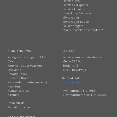
Fietstas IKEA
Fietstas AliExpress
Fietstas Amazon
Uitverkoop fietstassen
Mondkapjes
Mondkapjes kopen
Pakkendragers
"Maak je aankoop compleet"
KLANTENSERVICE
CONTACT
Veelgestelde vragen | FAQ
Fietstas.com is onderdeel van
Over ons
Media 73 B.V.
Algemene voorwaarden
Biesland 13
Disclaimer
1948RJ Beverwijk
Privacy Policy
Betaalmethoden
0251-748741
Verzenden | retourneren |
[email protected]
klachten
Klantenservice
KvK nummer: 61011983
Sitemap
BTW nummer: NL854164637B01
0251-748741
[email protected]