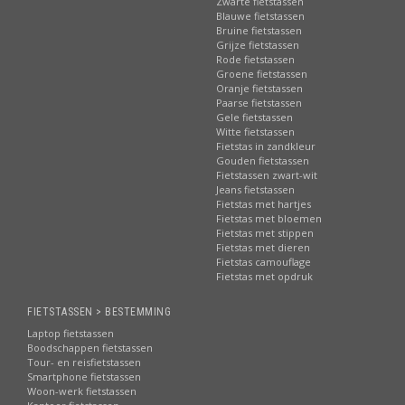
Zwarte fietstassen
Blauwe fietstassen
Bruine fietstassen
Grijze fietstassen
Rode fietstassen
Groene fietstassen
Oranje fietstassen
Paarse fietstassen
Gele fietstassen
Witte fietstassen
Fietstas in zandkleur
Gouden fietstassen
Fietstassen zwart-wit
Jeans fietstassen
Fietstas met hartjes
Fietstas met bloemen
Fietstas met stippen
Fietstas met dieren
Fietstas camouflage
Fietstas met opdruk
FIETSTASSEN > BESTEMMING
Laptop fietstassen
Boodschappen fietstassen
Tour- en reisfietstassen
Smartphone fietstassen
Woon-werk fietstassen