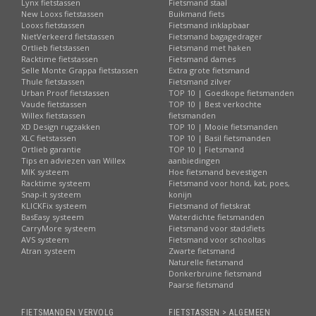
Lynx fietstassen
Fietsmand staal
New Looxs fietstassen
Buikmand fiets
Looxs fietstassen
Fietsmand inklapbaar
NietVerkeerd fietstassen
Fietsmand bagagedrager
Ortlieb fietstassen
Fietsmand met haken
Racktime fietstassen
Fietsmand dames
Selle Monte Grappa fietstassen
Extra grote fietsmand
Thule fietstassen
Fietsmand zilver
Urban Proof fietstassen
TOP 10 | Goedkope fietsmanden
Vaude fietstassen
TOP 10 | Best verkochte
Willex fietstassen
fietsmanden
XD Design rugzakken
TOP 10 | Mooie fietsmanden
XLC fietstassen
TOP 10 | Basil fietsmanden
Ortlieb garantie
TOP 10 | Fietsmand
Tips en adviezen van Willex
aanbiedingen
MIK systeem
Hoe fietsmand bevestigen
Racktime systeem
Fietsmand voor hond, kat, poes,
Snap-it systeem
konijn
KLICKFix systeem
Fietsmand of fietskrat
BasEasy systeem
Waterdichte fietsmanden
CarryMore systeem
Fietsmand voor stadsfiets
AVS systeem
Fietsmand voor schooltas
Atran systeem
Zwarte fietsmand
Naturelle fietsmand
Donkerbruine fietsmand
Paarse fietsmand
FIETSMANDEN VERVOLG
FIETSTASSEN > ALGEMEEN