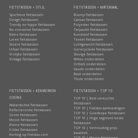
FIETSTASSEN > STIJL
FIETSTASSEN > MATERIAAL
Sportieve fietstassen
Bisonyl fietstassen
Design fietstassen
Canvas fietstassen
Trendy en hippe fietstassen
Polyester fietstassen
No-nonsense fietstassen
Tarpaulin fietstassen
Retro fietstassen
Kunststof fietstassen
Leren fietstassen
Textiel fietstassen
Stoere fietstassen
Lichtgewicht fietstassen
Urban fietstassen
Gerecyclede fietstassen
Vrolijke fietstassen
Stevige fietstassen
Vintage fietstassen
Willex onderdelen
Ortlieb onderdelen
Vaude onderdelen
Basil onderdelen
Thule onderdelen
FIETSTASSEN > KENMERKEN
FIETSTASSEN > TOP 10
OVERIG
TOP 10 | Best verkochte
fietstassen
Waterdichte fietstassen
TOP 10 | Fietstas aanbiedingen
Reflecterende fietstassen
TOP 10 | Goedkope fietstassen
Grote fietstassen
TOP 10 | Hoge segment beste
Mooie fietstassen
fietstassen
Kleine fietstassen
TOP 10 | Verhouding prijs-
E-bike fietstassen
kwaliteit
Korting op Fietstas.com
TOP 10 | Mooie fietstassen