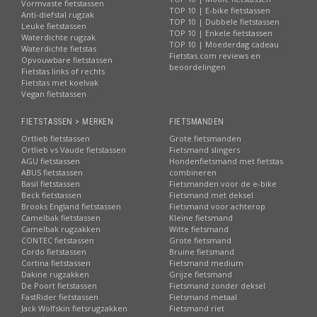
Vormvaste fietstassen
TOP 10 | E-bike fietstassen
Anti-diefstal rugzak
TOP 10 | Dubbele fietstassen
Leuke fietstassen
TOP 10 | Enkele fietstassen
Waterdichte rugzak
TOP 10 | Moederdag cadeau
Waterdichte fietstas
Fietstas.com reviews en
Opvouwbare fietstassen
beoordelingen
Fietstas links of rechts
Fietstas met koelvak
Vegan fietstassen
FIETSTASSEN > MERKEN
FIETSMANDEN
Ortlieb fietstassen
Grote fietsmanden
Ortlieb vs Vaude fietstassen
Fietsmand slingers
AGU fietstassen
Hondenfietsmand met fietstas
ABUS fietstassen
combineren
Basil fietstassen
Fietsmanden voor de e-bike
Beck fietstassen
Fietsmand met deksel
Brooks England fietstassen
Fietsmand voor achterop
Camelbak fietstassen
Kleine fietsmand
Camelbak rugzakken
Witte fietsmand
CONTEC fietstassen
Grote fietsmand
Cordo fietstassen
Bruine fietsmand
Cortina fietstassen
Fietsmand medium
Dakine rugzakken
Grijze fietsmand
De Poort fietstassen
Fietsmand zonder deksel
FastRider fietstassen
Fietsmand metaal
Jack Wolfskin fietsrugzakken
Fietsmand riet