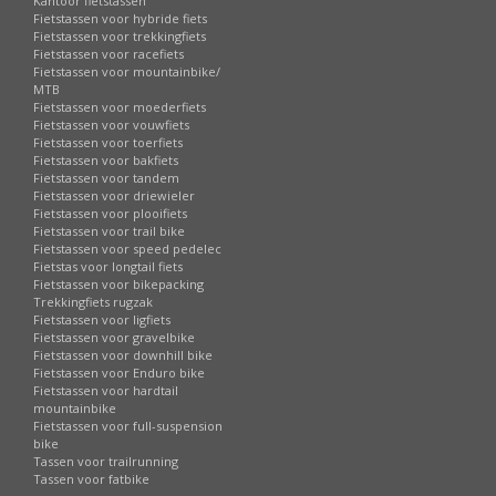
Kantoor fietstassen
Fietstassen voor hybride fiets
Fietstassen voor trekkingfiets
Fietstassen voor racefiets
Fietstassen voor mountainbike/
MTB
Fietstassen voor moederfiets
Fietstassen voor vouwfiets
Fietstassen voor toerfiets
Fietstassen voor bakfiets
Fietstassen voor tandem
Fietstassen voor driewieler
Fietstassen voor plooifiets
Fietstassen voor trail bike
Fietstassen voor speed pedelec
Fietstas voor longtail fiets
Fietstassen voor bikepacking
Trekkingfiets rugzak
Fietstassen voor ligfiets
Fietstassen voor gravelbike
Fietstassen voor downhill bike
Fietstassen voor Enduro bike
Fietstassen voor hardtail
mountainbike
Fietstassen voor full-suspension
bike
Tassen voor trailrunning
Tassen voor fatbike