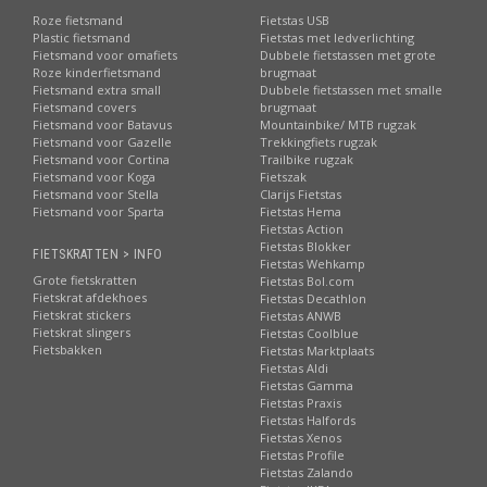
Roze fietsmand
Fietstas USB
Plastic fietsmand
Fietstas met ledverlichting
Fietsmand voor omafiets
Dubbele fietstassen met grote
Roze kinderfietsmand
brugmaat
Fietsmand extra small
Dubbele fietstassen met smalle
Fietsmand covers
brugmaat
Fietsmand voor Batavus
Mountainbike/ MTB rugzak
Fietsmand voor Gazelle
Trekkingfiets rugzak
Fietsmand voor Cortina
Trailbike rugzak
Fietsmand voor Koga
Fietszak
Fietsmand voor Stella
Clarijs Fietstas
Fietsmand voor Sparta
Fietstas Hema
Fietstas Action
Fietstas Blokker
FIETSKRATTEN > INFO
Fietstas Wehkamp
Grote fietskratten
Fietstas Bol.com
Fietskrat afdekhoes
Fietstas Decathlon
Fietskrat stickers
Fietstas ANWB
Fietskrat slingers
Fietstas Coolblue
Fietsbakken
Fietstas Marktplaats
Fietstas Aldi
Fietstas Gamma
Fietstas Praxis
Fietstas Halfords
Fietstas Xenos
Fietstas Profile
Fietstas Zalando