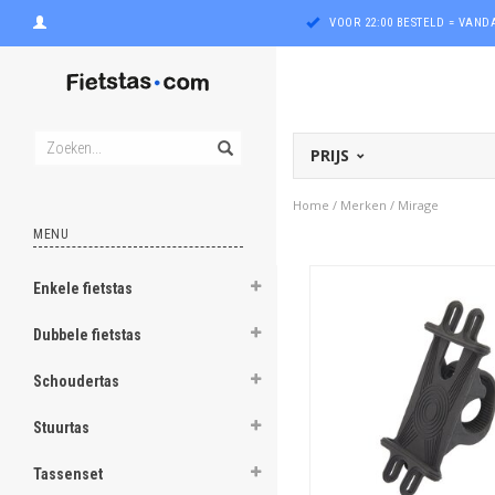
VOOR 22:00 BESTELD = VAN
PRIJS
Home
/
Merken
/
Mirage
MENU
Enkele fietstas
ghost
Dubbele fietstas
ghost
Schoudertas
ghost
Stuurtas
ghost
Tassenset