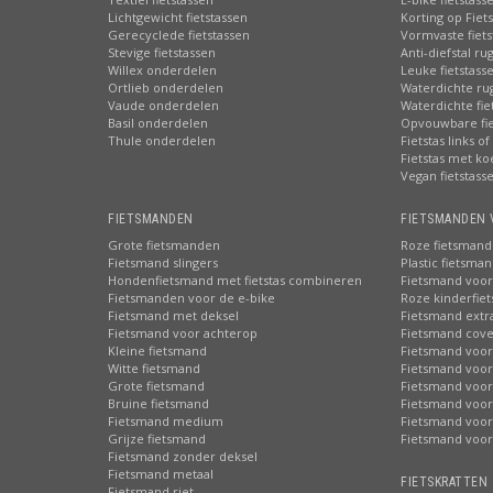
Lichtgewicht fietstassen
Korting op Fiet
Gerecyclede fietstassen
Vormvaste fiets
Stevige fietstassen
Anti-diefstal ru
Willex onderdelen
Leuke fietstass
Ortlieb onderdelen
Waterdichte ru
Vaude onderdelen
Waterdichte fie
Basil onderdelen
Opvouwbare fie
Thule onderdelen
Fietstas links of
Fietstas met ko
Vegan fietstass
FIETSMANDEN
FIETSMANDEN 
Grote fietsmanden
Roze fietsmand
Fietsmand slingers
Plastic fietsma
Hondenfietsmand met fietstas combineren
Fietsmand voor
Fietsmanden voor de e-bike
Roze kinderfie
Fietsmand met deksel
Fietsmand extr
Fietsmand voor achterop
Fietsmand cove
Kleine fietsmand
Fietsmand voor
Witte fietsmand
Fietsmand voor
Grote fietsmand
Fietsmand voor
Bruine fietsmand
Fietsmand voor
Fietsmand medium
Fietsmand voor 
Grijze fietsmand
Fietsmand voor
Fietsmand zonder deksel
Fietsmand metaal
FIETSKRATTEN 
Fietsmand riet