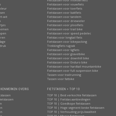
n
Fietstassen voor moederfiets
n
Fietstassen voor vouwfiets
kleur
Fietstassen voor toerfiets
ssen
Fietstassen voor bakfiets
rt-wit
Fietstassen voor tandem
n
Fietstassen voor driewieler
tjes
Fietstassen voor plooifiets
loemen
Fietstassen voor trail bike
ippen
Fietstassen voor speed pedelec
eren
Fietstas voor longtail fiets
lage
Fietstassen voor bikepacking
pdruk
Trekkingfiets rugzak
Fietstassen voor ligfiets
Fietstassen voor gravelbike
Fietstassen voor downhill bike
Fietstassen voor Enduro bike
Fietstassen voor hardtail mountainbike
Fietstassen voor full-suspension bike
Tassen voor trailrunning
Tassen voor fatbike
> KENMERKEN OVERIG
FIETSTASSEN > TOP 10
tstassen
TOP 10 | Best verkochte fietstassen
ietstassen
TOP 10 | Fietstas aanbiedingen
en
TOP 10 | Goedkope fietstassen
en
TOP 10 | Hoge segment beste fietstassen
en
TOP 10 | Verhouding prijs-kwaliteit
en
TOP 10 | Mooie fietstassen