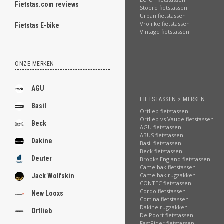
Fietstas.com reviews
Stoere fietstassen
ghost
Urban fietstassen
Vrolijke fietstassen
Fietstas E-bike
Vintage fietstassen
ONZE MERKEN
.
.
AGU
FIETSTASSEN > MERKEN
.
Basil
Ortlieb fietstassen
.
Ortlieb vs Vaude fietstassen
Beck
AGU fietstassen
ABUS fietstassen
.
Dakine
Basil fietstassen
Beck fietstassen
.
Deuter
Brooks England fietstassen
Camelbak fietstassen
.
Camelbak rugzakken
Jack Wolfskin
CONTEC fietstassen
.
Cordo fietstassen
New Looxs
Cortina fietstassen
.
Dakine rugzakken
Ortlieb
De Poort fietstassen
FastRider fietstassen