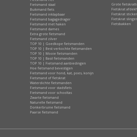
Grote fietskrat
Fietsmand staal
Fietskrat afdek
Buikmand fiets
Fietskrat sticke
Fietsmand inklapbaar
Fietskrat slinge
Fietsmand bagagedrager
Fietsbakken
Fietsmand met haken
Fietsmand dames
Extra grote fietsmand
Fietsmand zilver
TOP 10 | Goedkope fietsmanden
TOP 10 | Best verkochte fietsmanden
TOP 10 | Mooie fietsmanden
TOP 10 | Basil fietsmanden
TOP 10 | Fietsmand aanbiedingen
Hoe fietsmand bevestigen
Fietsmand voor hond, kat, poes, konijn
Fietsmand of fietskrat
Waterdichte fietsmanden
Fietsmand voor stadsfiets
Fietsmand voor schooltas
Zwarte fietsmand
Naturelle fietsmand
Donkerbruine fietsmand
Paarse fietsmand