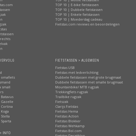
stas.com
TOP 10 | E-bike fietstassen
tassen
TOP 10 | Dubbele fietstassen
gzak
TOP 10 | Enkele fietstassen
en
TOP 10 | Moederdag cadeau
gzak
Fietstas.com reviews en beoordelingen
tstas
tstassen
 rechts
elvak
en
VERVOLG
FIETSTASSEN > ALGEMEEN
Fietstas USB
nd
Fietstas met ledverlichting
 omafiets
Dubbele fietstassen met grote brugmaat
tsmand
Dubbele fietstassen met smalle brugmaat
a small
Mountainbike/ MTB rugzak
rs
Trekkingfiets rugzak
 Batavus
Trailbike rugzak
 Gazelle
Fietszak
 Cortina
Clarijs Fietstas
 Koga
Fietstas Hema
Stella
Fietstas Action
 Sparta
Fietstas Blokker
Fietstas Wehkamp
Fietstas Bol.com
> INFO
Fietstas Decathlon