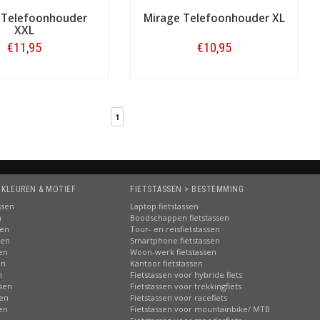
 Telefoonhouder
Mirage Telefoonhouder XL
XXL
€11,95
€10,95
Bestellen
Bestellen
1
 KLEUREN & MOTIEF
FIETSTASSEN > BESTEMMING
ssen
Laptop fietstassen
n
Boodschappen fietstassen
sen
Tour- en reisfietstassen
sen
Smartphone fietstassen
sen
Woon-werk fietstassen
en
Kantoor fietstassen
n
Fietstassen voor hybride fiets
ssen
Fietstassen voor trekkingfiets
sen
Fietstassen voor racefiets
sen
Fietstassen voor mountainbike/ MTB