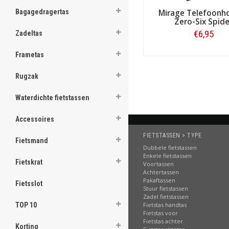
ghost
Bagagedragertas
Mirage Telefoonh
Zero-Six Spide
ghost
€6,95
Zadeltas
ghost
Frametas
Bestellen
ghost
Rugzak
ghost
Waterdichte fietstassen
ghost
Accessoires
ghost
FIETSTASSEN > TYPE
Fietsmand
Dubbele fietstassen
ghost
Enkele fietstassen
Fietskrat
Voortassen
Achtertassen
ghost
Pakaftassen
Fietsslot
Stuur fietstassen
ghost
Zadel fietstassen
TOP 10
Fietstas handtas
Fietstas voor
ghost
Fietstas achter
Korting