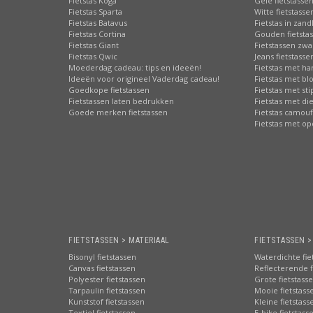
Fietstas Koga
Gele fietstasse
Fietstas Sparta
Witte fietstasse
Fietstas Batavus
Fietstas in zand
Fietstas Cortina
Gouden fietsta
Fietstas Giant
Fietstassen zwa
Fietstas Qwic
Jeans fietstasse
Moederdag cadeau: tips en ideeën!
Fietstas met har
Ideeën voor origineel Vaderdag cadeau!
Fietstas met b
Goedkope fietstassen
Fietstas met st
Fietstassen laten bedrukken
Fietstas met di
Goede merken fietstassen
Fietstas camouf
Fietstas met o
FIETSTASSEN > MATERIAAL
FIETSTASSEN 
Bisonyl fietstassen
Waterdichte fie
Canvas fietstassen
Reflecterende f
Polyester fietstassen
Grote fietstass
Tarpaulin fietstassen
Mooie fietstass
Kunststof fietstassen
Kleine fietstass
Textiel fietstassen
E-bike fietstass