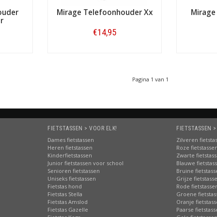
ouder
Mirage Telefoonhouder Xx
Mirage
r
€14,95
Bestellen
Pagina 1 van 1
FIETSTASSEN > VOOR ELK!
FIETSTASSEN >
Dames fietstassen
Zilveren fietsta
Heren fietstassen
Roze fietstasse
Kinderfietstassen
Zwarte fietstas
Junior fietstassen voor school
Blauwe fietstas
Senioren fietstassen
Bruine fietstas
Uniseks fietstassen
Grijze fietstass
Fietstas hond
Rode fietstasse
Fietstas Stella
Groene fietsta
Fietstas Amslod
Oranje fietstas
Fietstas Gazelle
Paarse fietstas