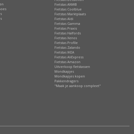
ten
Fietstas ANWB
hoes
Fietstas Coolblue
rs
Fietstas Marktplaats
rs
Fietstas Aldi
Fietstas Gamma
Fietstas Praxis
Fietstas Halfords
Fietstas Xenos
Fietstas Profile
Fietstas Zalando
Fietstas IKEA
Fietstas AliExpress
Fietstas Amazon
Uitverkoop fietstassen
Mondkapjes
Mondkapjes kopen
Pakkendragers
"Maak je aankoop compleet"