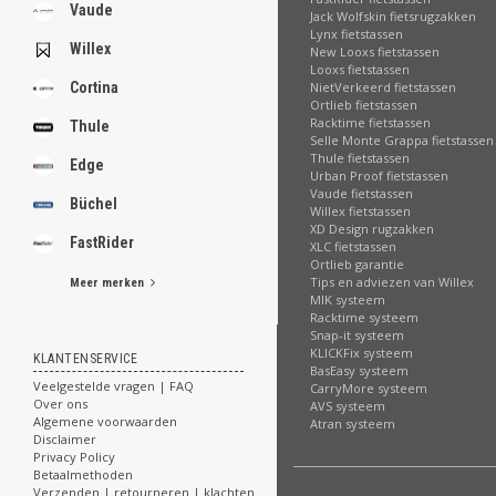
.
Vaude
Jack Wolfskin fietsrugzakken
Lynx fietstassen
Willex
New Looxs fietstassen
Looxs fietstassen
Cortina
NietVerkeerd fietstassen
Ortlieb fietstassen
.
Racktime fietstassen
.
Thule
Selle Monte Grappa fietstassen
.
Thule fietstassen
.
Edge
Urban Proof fietstassen
.
Vaude fietstassen
.
Büchel
Willex fietstassen
.
XD Design rugzakken
.
FastRider
XLC fietstassen
.
Ortlieb garantie
Tips en adviezen van Willex
Meer merken
MIK systeem
[email protected]
Racktime systeem
Snap-it systeem
KLICKFix systeem
KLANTENSERVICE
BasEasy systeem
Veelgestelde vragen | FAQ
CarryMore systeem
Over ons
AVS systeem
Algemene voorwaarden
Atran systeem
Disclaimer
Privacy Policy
Betaalmethoden
Verzenden | retourneren | klachten