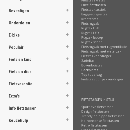
Fietstas aktetas
ghost
Luxe fietstassen
Fietstas klassiek
Bevestigen
Bagagedragertas
ghost
Krantentas
Onderdelen
Fietsrugzak
Rugzak USB
ghost
Rugzak LED
E-bike
Rugzak laptop
ghost
Rugzak school
Fietsrugzak met rugventilatie
Populair
Fietsrugzak met waterzak
ghost
Fietstas voordrager
Fiets en kind
Zadeltas
Bovenbuistas
ghost
Cockpit tas
Fiets en dier
Top tube bag
ghost
Fietstas voor pakkendrager
Fietsvakantie
ghost
Extra's
FIETSTASSEN > STIJL
ghost
Sportieve fietstassen
Info fietstassen
Design fietstassen
ghost
Trendy en hippe fietstassen
Keuzehulp
No-nonsense fietstassen
Retro fietstassen
ghost
Leren fietstassen