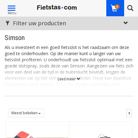
Toggle
0
Menu
navigation
Filter uw producten
Simson
Als u investeert in een goed fietsslot is het raadzaam om deze
goed te onderhouden. Op die manier kunt u langer van uw
fietsslot profiteren. U onderhoudt uw fietsslot optimaal met een
goede slotspray, zoals deze van Simson. Aangezien uw fiets zich
voor een deel van de tijd in de buitenlucht bevindt, krijgen de
elementen vat op het slot en de slotcilinder. Deze kan daardoor
Lees meer
moeizamer gaan werken. Door de cilinder regelmatig met
slotspray te behandelen, verlengt u de levensduur van uw slot.
Meest bekeken
1