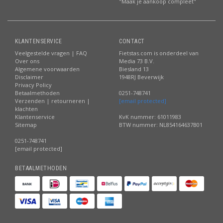
"Maak je aankoop compleet"
KLANTENSERVICE
CONTACT
Veelgestelde vragen | FAQ
Fietstas.com is onderdeel van
Over ons
Media 73 B.V.
Algemene voorwaarden
Biesland 13
Disclaimer
1948RJ Beverwijk
Privacy Policy
Betaalmethoden
0251-748741
Verzenden | retourneren |
[email protected]
klachten
Klantenservice
KvK nummer: 61011983
Sitemap
BTW nummer: NL854164637B01
0251-748741
[email protected]
BETAALMETHODEN