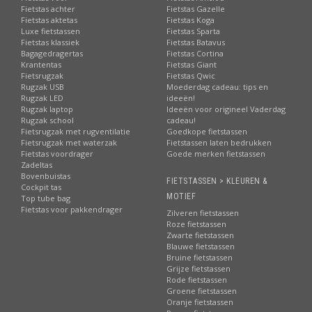
Fietstas achter
Fietstas Gazelle
Fietstas aktetas
Fietstas Koga
Luxe fietstassen
Fietstas Sparta
Fietstas klassiek
Fietstas Batavus
Bagagedragertas
Fietstas Cortina
Krantentas
Fietstas Giant
Fietsrugzak
Fietstas Qwic
Rugzak USB
Moederdag cadeau: tips en
Rugzak LED
ideeën!
Rugzak laptop
Ideeën voor origineel Vaderdag
Rugzak school
cadeau!
Fietsrugzak met rugventilatie
Goedkope fietstassen
Fietsrugzak met waterzak
Fietstassen laten bedrukken
Fietstas voordrager
Goede merken fietstassen
Zadeltas
Bovenbuistas
FIETSTASSEN > KLEUREN &
Cockpit tas
MOTIEF
Top tube bag
Fietstas voor pakkendrager
Zilveren fietstassen
Roze fietstassen
Zwarte fietstassen
Blauwe fietstassen
Bruine fietstassen
Grijze fietstassen
Rode fietstassen
Groene fietstassen
Oranje fietstassen