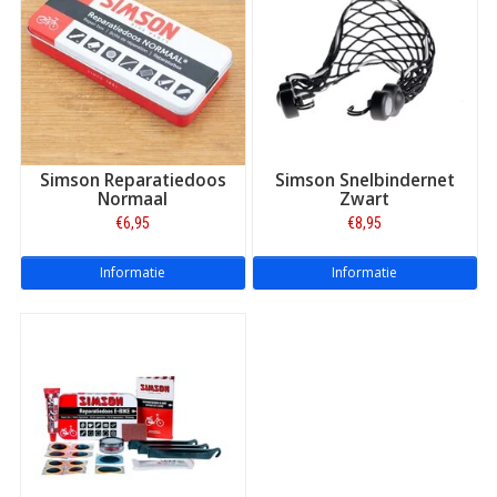
Simson Reparatiedoos
Simson Snelbindernet
Normaal
Zwart
€6,95
€8,95
Informatie
Informatie