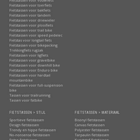
Fietstassen voor vouwfiets
Fietstassen voor toerfiets
Fietstassen voor bakfiets
Fietstassen voor tandem
Fietstassen voor driewieler
Fietstassen voor plooifiets
Fietstassen voor trail bike
Fietstassen voor speed pedelec
Fietstas voor longtail fiets
Fietstassen voor bikepacking
Trekkingfiets rugzak
Fietstassen voor ligfiets
Fietstassen voor gravelbike
Fietstassen voor downhill bike
Fietstassen voor Enduro bike
Fietstassen voor hardtail
mountainbike
Fietstassen voor full-suspension
bike
Tassen voor trailrunning
Tassen voor fatbike
FIETSTASSEN > STIJL
FIETSTASSEN > MATERIAAL
Sportieve fietstassen
Bisonyl fietstassen
Design fietstassen
Canvas fietstassen
Trendy en hippe fietstassen
Polyester fietstassen
No-nonsense fietstassen
Tarpaulin fietstassen
Retro fietstassen
Kunststof fietstassen