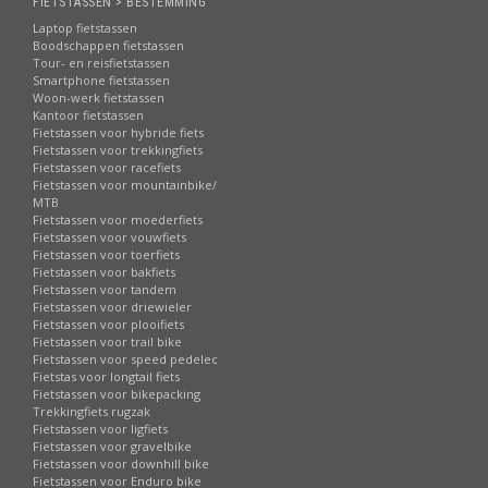
FIETSTASSEN > BESTEMMING
Laptop fietstassen
Boodschappen fietstassen
Tour- en reisfietstassen
Smartphone fietstassen
Woon-werk fietstassen
Kantoor fietstassen
Fietstassen voor hybride fiets
Fietstassen voor trekkingfiets
Fietstassen voor racefiets
Fietstassen voor mountainbike/
MTB
Fietstassen voor moederfiets
Fietstassen voor vouwfiets
Fietstassen voor toerfiets
Fietstassen voor bakfiets
Fietstassen voor tandem
Fietstassen voor driewieler
Fietstassen voor plooifiets
Fietstassen voor trail bike
Fietstassen voor speed pedelec
Fietstas voor longtail fiets
Fietstassen voor bikepacking
Trekkingfiets rugzak
Fietstassen voor ligfiets
Fietstassen voor gravelbike
Fietstassen voor downhill bike
Fietstassen voor Enduro bike