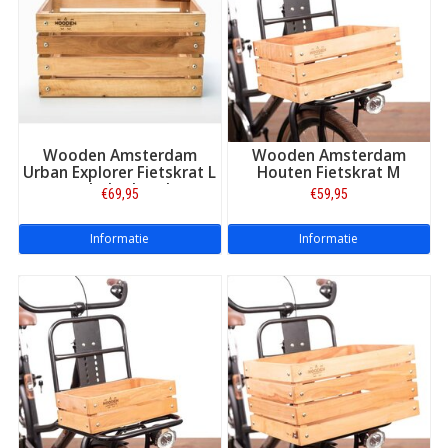
Wooden Amsterdam
Wooden Amsterdam
Urban Explorer Fietskrat L
Houten Fietskrat M
met bekerhouder
€69,95
€59,95
Informatie
Informatie