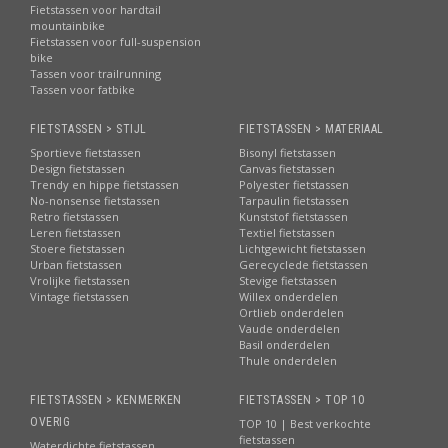
Fietstassen voor hardtail
mountainbike
Fietstassen voor full-suspension
bike
Tassen voor trailrunning
Tassen voor fatbike
FIETSTASSEN > STIJL
FIETSTASSEN > MATERIAAL
Sportieve fietstassen
Bisonyl fietstassen
Design fietstassen
Canvas fietstassen
Trendy en hippe fietstassen
Polyester fietstassen
No-nonsense fietstassen
Tarpaulin fietstassen
Retro fietstassen
Kunststof fietstassen
Leren fietstassen
Textiel fietstassen
Stoere fietstassen
Lichtgewicht fietstassen
Urban fietstassen
Gerecyclede fietstassen
Vrolijke fietstassen
Stevige fietstassen
Vintage fietstassen
Willex onderdelen
Ortlieb onderdelen
Vaude onderdelen
Basil onderdelen
Thule onderdelen
FIETSTASSEN > KENMERKEN
FIETSTASSEN > TOP 10
OVERIG
TOP 10 | Best verkochte
fietstassen
Waterdichte fietstassen