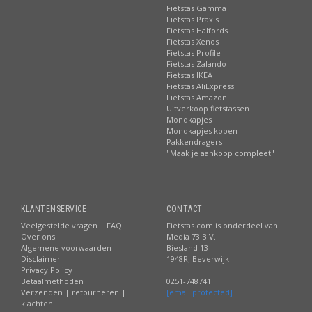
Fietstas Gamma
Fietstas Praxis
Fietstas Halfords
Fietstas Xenos
Fietstas Profile
Fietstas Zalando
Fietstas IKEA
Fietstas AliExpress
Fietstas Amazon
Uitverkoop fietstassen
Mondkapjes
Mondkapjes kopen
Pakkendragers
"Maak je aankoop compleet"
KLANTENSERVICE
CONTACT
Veelgestelde vragen | FAQ
Fietstas.com is onderdeel van
Over ons
Media 73 B.V.
Algemene voorwaarden
Biesland 13
Disclaimer
1948RJ Beverwijk
Privacy Policy
Betaalmethoden
0251-748741
Verzenden | retourneren |
[email protected]
klachten