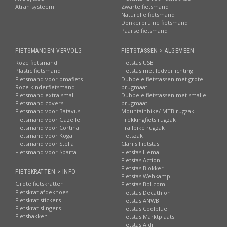
Atran systeem
Zwarte fietsmand
Naturelle fietsmand
Donkerbruine fietsmand
Paarse fietsmand
FIETSMANDEN VERVOLG
FIETSTASSEN > ALGEMEEN
Roze fietsmand
Fietstas USB
Plastic fietsmand
Fietstas met ledverlichting
Fietsmand voor omafiets
Dubbele fietstassen met grote
Roze kinderfietsmand
brugmaat
Fietsmand extra small
Dubbele fietstassen met smalle
Fietsmand covers
brugmaat
Fietsmand voor Batavus
Mountainbike/ MTB rugzak
Fietsmand voor Gazelle
Trekkingfiets rugzak
Fietsmand voor Cortina
Trailbike rugzak
Fietsmand voor Koga
Fietszak
Fietsmand voor Stella
Clarijs Fietstas
Fietsmand voor Sparta
Fietstas Hema
Fietstas Action
Fietstas Blokker
FIETSKRATTEN > INFO
Fietstas Wehkamp
Grote fietskratten
Fietstas Bol.com
Fietskrat afdekhoes
Fietstas Decathlon
Fietskrat stickers
Fietstas ANWB
Fietskrat slingers
Fietstas Coolblue
Fietsbakken
Fietstas Marktplaats
Fietstas Aldi