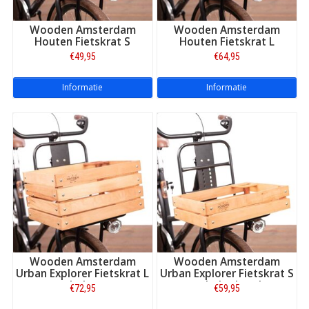
Wooden Amsterdam
Wooden Amsterdam
Houten Fietskrat S
Houten Fietskrat L
€49,95
€64,95
Informatie
Informatie
Wooden Amsterdam
Wooden Amsterdam
Urban Explorer Fietskrat L
Urban Explorer Fietskrat S
met beker- en
met bekerhouder
€72,95
€59,95
parapluhouder