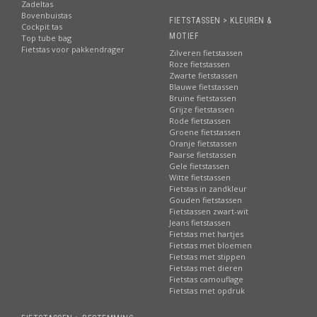
Zadeltas
Bovenbuistas
FIETSTASSEN > KLEUREN &
Cockpit tas
MOTIEF
Top tube bag
Fietstas voor pakkendrager
Zilveren fietstassen
Roze fietstassen
Zwarte fietstassen
Blauwe fietstassen
Bruine fietstassen
Grijze fietstassen
Rode fietstassen
Groene fietstassen
Oranje fietstassen
Paarse fietstassen
Gele fietstassen
Witte fietstassen
Fietstas in zandkleur
Gouden fietstassen
Fietstassen zwart-wit
Jeans fietstassen
Fietstas met hartjes
Fietstas met bloemen
Fietstas met stippen
Fietstas met dieren
Fietstas camouflage
Fietstas met opdruk