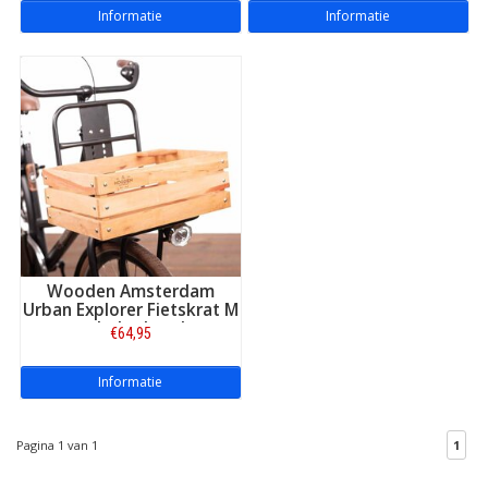
Informatie
Informatie
Wooden Amsterdam
Urban Explorer Fietskrat M
met bekerhouder
€64,95
Informatie
Pagina 1 van 1
1