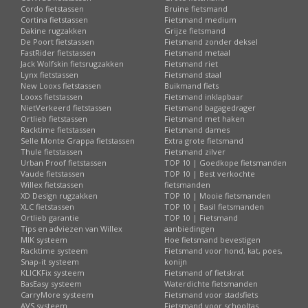
Cordo fietstassen
Bruine fietsmand
Cortina fietstassen
Fietsmand medium
Dakine rugzakken
Grijze fietsmand
De Poort fietstassen
Fietsmand zonder deksel
FastRider fietstassen
Fietsmand metaal
Jack Wolfskin fietsrugzakken
Fietsmand riet
Lynx fietstassen
Fietsmand staal
New Looxs fietstassen
Buikmand fiets
Looxs fietstassen
Fietsmand inklapbaar
NietVerkeerd fietstassen
Fietsmand bagagedrager
Ortlieb fietstassen
Fietsmand met haken
Racktime fietstassen
Fietsmand dames
Selle Monte Grappa fietstassen
Extra grote fietsmand
Thule fietstassen
Fietsmand zilver
Urban Proof fietstassen
TOP 10 | Goedkope fietsmanden
Vaude fietstassen
TOP 10 | Best verkochte
Willex fietstassen
fietsmanden
XD Design rugzakken
TOP 10 | Mooie fietsmanden
XLC fietstassen
TOP 10 | Basil fietsmanden
Ortlieb garantie
TOP 10 | Fietsmand
Tips en adviezen van Willex
aanbiedingen
MIK systeem
Hoe fietsmand bevestigen
Racktime systeem
Fietsmand voor hond, kat, poes,
Snap-it systeem
konijn
KLICKFix systeem
Fietsmand of fietskrat
BasEasy systeem
Waterdichte fietsmanden
CarryMore systeem
Fietsmand voor stadsfiets
AVS systeem
Fietsmand voor schooltas