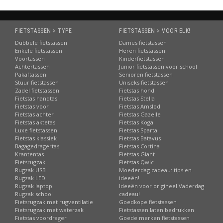
FIETSTASSEN > TYPE
FIETSTASSEN > VOOR ELK!
Dubbele fietstassen
Dames fietstassen
Enkele fietstassen
Heren fietstassen
Voortassen
Kinderfietstassen
Achtertassen
Junior fietstassen voor school
Pakaftassen
Senioren fietstassen
Stuur fietstassen
Uniseks fietstassen
Zadel fietstassen
Fietstas hond
Fietstas handtas
Fietstas Stella
Fietstas voor
Fietstas Amslod
Fietstas achter
Fietstas Gazelle
Fietstas aktetas
Fietstas Koga
Luxe fietstassen
Fietstas Sparta
Fietstas klassiek
Fietstas Batavus
Bagagedragertas
Fietstas Cortina
Krantentas
Fietstas Giant
Fietsrugzak
Fietstas Qwic
Rugzak USB
Moederdag cadeau: tips en
Rugzak LED
ideeën!
Rugzak laptop
Ideeën voor origineel Vaderdag
Rugzak school
cadeau!
Fietsrugzak met rugventilatie
Goedkope fietstassen
Fietsrugzak met waterzak
Fietstassen laten bedrukken
Fietstas voordrager
Goede merken fietstassen