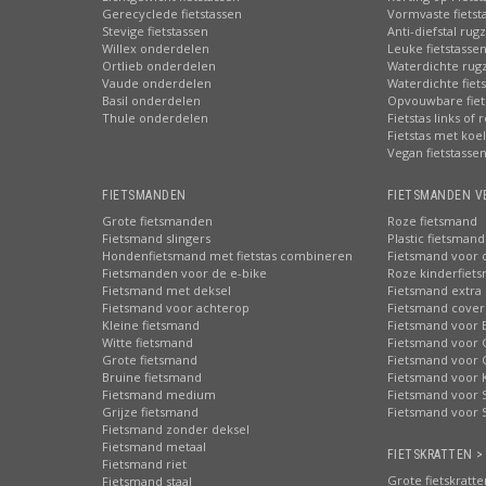
Gerecyclede fietstassen
Vormvaste fietst
Stevige fietstassen
Anti-diefstal rug
Willex onderdelen
Leuke fietstasse
Ortlieb onderdelen
Waterdichte rug
Vaude onderdelen
Waterdichte fiets
Basil onderdelen
Opvouwbare fiet
Thule onderdelen
Fietstas links of 
Fietstas met koe
Vegan fietstasse
FIETSMANDEN
FIETSMANDEN V
Grote fietsmanden
Roze fietsmand
Fietsmand slingers
Plastic fietsmand
Hondenfietsmand met fietstas combineren
Fietsmand voor 
Fietsmanden voor de e-bike
Roze kinderfiet
Fietsmand met deksel
Fietsmand extra 
Fietsmand voor achterop
Fietsmand cover
Kleine fietsmand
Fietsmand voor 
Witte fietsmand
Fietsmand voor 
Grote fietsmand
Fietsmand voor 
Bruine fietsmand
Fietsmand voor 
Fietsmand medium
Fietsmand voor S
Grijze fietsmand
Fietsmand voor 
Fietsmand zonder deksel
Fietsmand metaal
FIETSKRATTEN >
Fietsmand riet
Grote fietskratte
Fietsmand staal