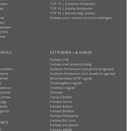
assen
TOP 10 | Dubbele fietstassen
zak
TOP 10 | Enkele fietstassen
n
TOP 10 | Moederdag cadeau
zak
Fietstas.com reviews en beoordelingen
tas
stassen
rechts
lvak
n
ERVOLG
FIETSTASSEN > ALGEMEEN
Fietstas USB
Fietstas met ledverlichting
omafiets
Dubbele fietstassen met grote brugmaat
smand
Dubbele fietstassen met smalle brugmaat
small
Mountainbike/ MTB rugzak
s
Trekkingfiets rugzak
Batavus
Trailbike rugzak
Gazelle
Fietszak
Cortina
Clarijs Fietstas
Koga
Fietstas Hema
tella
Fietstas Action
Sparta
Fietstas Blokker
Fietstas Wehkamp
Fietstas Bol.com
 INFO
Fietstas Decathlon
n
Fietstas ANWB