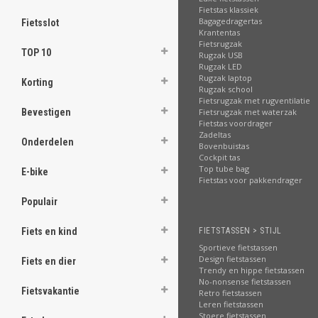
.
Fietstas klassiek
Bagagedragertas
Fietsslot
Krantentas
Fietsrugzak
TOP 10
Rugzak USB
Rugzak LED
.
Rugzak laptop
.
Korting
Rugzak school
.
Fietsrugzak met rugventilatie
.
Fietsrugzak met waterzak
Bevestigen
.
Fietstas voordrager
.
Zadeltas
.
Onderdelen
Bovenbuistas
.
Cockpit tas
.
Top tube bag
E-bike
Fietstas voor pakkendrager
[email protected]
Populair
FIETSTASSEN > STIJL
Fiets en kind
Sportieve fietstassen
Design fietstassen
Fiets en dier
Trendy en hippe fietstassen
No-nonsense fietstassen
Fietsvakantie
Retro fietstassen
Leren fietstassen
Stoere fietstassen