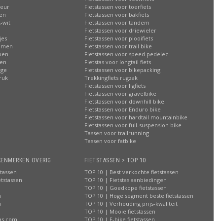
leur
Fietstassen voor toerfiets
sen
Fietstassen voor bakfiets
-wit
Fietstassen voor tandem
Fietstassen voor driewieler
jes
Fietstassen voor plooifiets
oemen
Fietstassen voor trail bike
ppen
Fietstassen voor speed pedelec
ren
Fietstas voor longtail fiets
age
Fietstassen voor bikepacking
ruk
Trekkingfiets rugzak
Fietstassen voor ligfiets
Fietstassen voor gravelbike
Fietstassen voor downhill bike
Fietstassen voor Enduro bike
Fietstassen voor hardtail mountainbike
Fietstassen voor full-suspension bike
Tassen voor trailrunning
Tassen voor fatbike
KENMERKEN OVERIG
FIETSTASSEN > TOP 10
stassen
TOP 10 | Best verkochte fietstassen
etstassen
TOP 10 | Fietstas aanbiedingen
TOP 10 | Goedkope fietstassen
n
TOP 10 | Hoge segment beste fietstassen
n
TOP 10 | Verhouding prijs-kwaliteit
n
TOP 10 | Mooie fietstassen
tas.com
TOP 10 | E-bike fietstassen