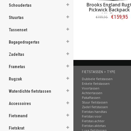
Brooks England Rug
Schoudertas
ghost
Pickwick Backpack
18L Zwart
€159,95
€199,95
Stuurtas
Bestellen
Tassenset
.
Bagagedragertas
.
Zadeltas
.
Frametas
.
FIETSTASSEN > TYPE
Dubbele fietstassen
Rugzak
.
Enkele fietstassen
Voortassen
.
Waterdichte fietstassen
Achtertassen
Pakaftassen
.
Stuur fietstassen
Accessoires
Zadel fietstassen
.
Fietstas handtas
Fietsmand
Fietstas voor
Fietstas achter
.
Fietstas aktetas
Fietskrat
Luxe fietstassen