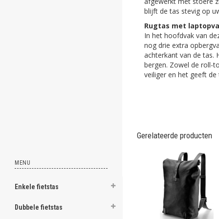
afgewerkt met stoere zil
ghost
blijft de tas stevig op u
Rugtas met laptopv
ghost
In het hoofdvak van dez
nog drie extra opbergva
ghost
achterkant van de tas. 
bergen. Zowel de roll-to
ghost
veiliger en het geeft de 
ghost
ghost
ghost
Gerelateerde producten
ghost
MENU
ghost
Enkele fietstas
ghost
Dubbele fietstas
ghost