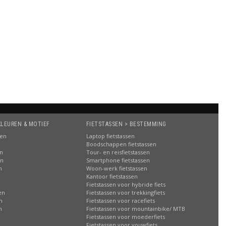
KLEUREN & MOTIEF
FIETSTASSEN > BESTEMMING
sen
Laptop fietstassen
Boodschappen fietstassen
en
Tour- en reisfietstassen
en
Smartphone fietstassen
n
Woon-werk fietstassen
n
Kantoor fietstassen
Fietstassen voor hybride fiets
en
Fietstassen voor trekkingfiets
n
Fietstassen voor racefiets
n
Fietstassen voor mountainbike/ MTB
Fietstassen voor moederfiets
Fietstassen voor vouwfiets