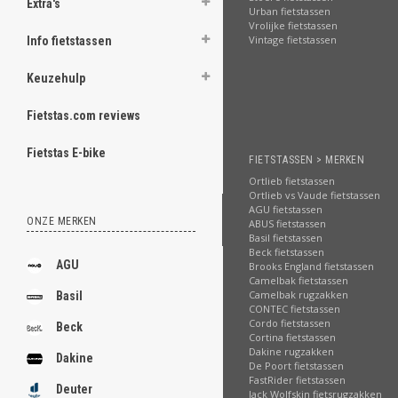
Extra's
Urban fietstassen
Vrolijke fietstassen
Vintage fietstassen
Info fietstassen
Keuzehulp
Fietstas.com reviews
Fietstas E-bike
FIETSTASSEN > MERKEN
Ortlieb fietstassen
Ortlieb vs Vaude fietstassen
AGU fietstassen
ONZE MERKEN
ABUS fietstassen
Basil fietstassen
Beck fietstassen
AGU
Brooks England fietstassen
Camelbak fietstassen
Camelbak rugzakken
Basil
CONTEC fietstassen
Cordo fietstassen
Beck
Cortina fietstassen
Dakine rugzakken
Dakine
De Poort fietstassen
FastRider fietstassen
Deuter
Jack Wolfskin fietsrugzakken