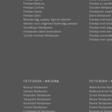
Fietstas Batavus
Fietstas in zandk
Fietstas Cortina
Gouden fietstas
Fietstas Giant
Fietstassen zwart
Fietstas Qwic
Jeans fietstassen
Moederdag cadeau: tips en ideeën!
Fietstas met hart
Ideeën voor origineel Vaderdag cadeau!
Fietstas met bl
Goedkope fietstassen
Fietstas met sti
Fietstassen laten bedrukken
Fietstas met die
Goede merken fietstassen
Fietstas camoufl
Fietstas met opd
FIETSTASSEN > MATERIAAL
FIETSTASSEN > 
Bisonyl fietstassen
Waterdichte fiet
Canvas fietstassen
Reflecterende fi
Polyester fietstassen
Grote fietstassen
Tarpaulin fietstassen
Mooie fietstasse
Kunststof fietstassen
Kleine fietstasse
Textiel fietstassen
E-bike fietstasse
Lichtgewicht fietstassen
Korting op Fiets