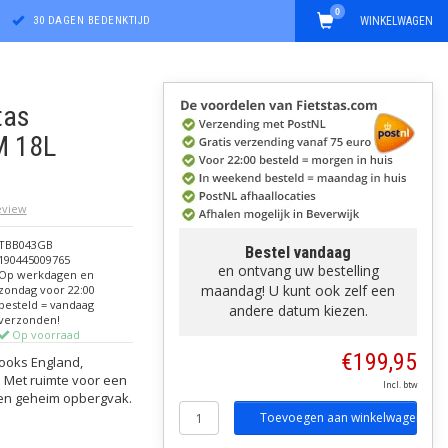
0
30 DAGEN BEDENKTIJD
WINKELWAGEN
tas
M 18L
review
TBB043GB
Bestel vandaag
190445009765
en ontvang uw bestelling
Op werkdagen en
maandag! U kunt ook zelf een
zondag voor 22:00
besteld = vandaag
andere datum kiezen.
verzonden!
Op voorraad
€199,95
ooks England,
 Met ruimte voor een
Incl. btw
een geheim opbergvak.
Toevoegen aan winkelwagen