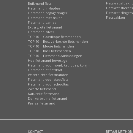
Fietskrat afdekh
Buikmand fiets
Fietskrat stickers
Fietsmand inklapbaar
Fietskrat slingers
Fietsmand bagagedrager
Fietsbakken
Fietsmand met haken
Fietsmand dames
Extra grote fietsmand
Fietsmand zilver
TOP 10 | Goedkope fietsmanden
TOP 10 | Best verkochte fietsmanden
TOP 10 | Mooie fietsmanden
TOP 10 | Basil fietsmanden
TOP 10 | Fietsmand aanbiedingen
Hoe fietsmand bevestigen
Fietsmand voor hond, kat, poes, konijn
Fietsmand of fietskrat
Waterdichte fietsmanden
Fietsmand voor stadsfiets
Fietsmand voor schooltas
Zwarte fietsmand
Naturelle fietsmand
Donkerbruine fietsmand
Paarse fietsmand
CONTACT
BETAALMETHOD