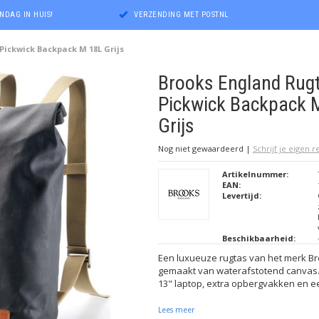
NDAG IN HUIS!
VERZENDING MET POSTNL
Pickwick Backpack M 18L Grijs
Brooks England Rug
Pickwick Backpack 
Grijs
Nog niet gewaardeerd
|
Schrijf je eigen 
Artikelnummer:
EAN:
Levertijd:
Beschikbaarheid:
Een luxueuze rugtas van het merk Br
gemaakt van waterafstotend canvas.
13" laptop, extra opbergvakken en 
Lees meer