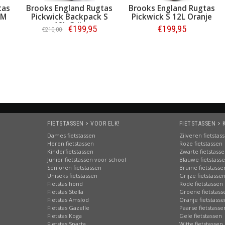
tas
Brooks England Rugtas
Brooks England Rugtas
 M
Pickwick Backpack S
Pickwick S 12L Oranje
12L Grijs
€199,95
€199,95
€210,00
Bestellen
Bestellen
FIETSTASSEN > VOOR ELK!
FIETSTASSEN > 
Dames fietstassen
Zilveren fietstas
Heren fietstassen
Roze fietstassen
Kinderfietstassen
Zwarte fietstass
Junior fietstassen voor school
Blauwe fietstass
Senioren fietstassen
Bruine fietstasse
Uniseks fietstassen
Grijze fietstasse
Fietstas hond
Rode fietstassen
Fietstas Stella
Groene fietstass
Fietstas Amslod
Oranje fietstasse
Fietstas Gazelle
Paarse fietstasse
Fietstas Koga
Gele fietstassen
Fietstas Sparta
Witte fietstassen