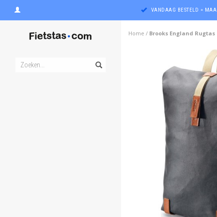
VANDAAG BESTELD = MAA
Home
/
Brooks England Rugtas 
ghost
ghost
ghost
ghost