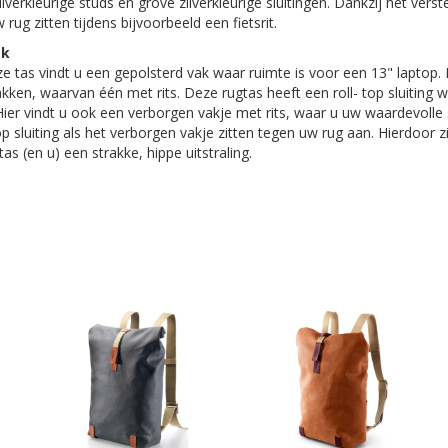
verkleurige studs en grove zilverkleurige sluitingen. Dankzij het vers
w rug zitten tijdens bijvoorbeeld een fietsrit.
ak
e tas vindt u een gepolsterd vak waar ruimte is voor een 13" laptop. 
kken, waarvan één met rits. Deze rugtas heeft een roll- top sluiting w
Hier vindt u ook een verborgen vakje met rits, waar u uw waardevolle 
p sluiting als het verborgen vakje zitten tegen uw rug aan. Hierdoor z
tas (en u) een strakke, hippe uitstraling.