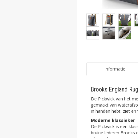
ghost
ghost
ghost
ghost
ghost
ghost
Informatie
ghost
Brooks England Rug
ghost
De Pickwick van het m
ghost
gemaakt van waterafstot
in handen hebt, ziet en 
ghost
Moderne klassieker
De Pickwick is een klass
ghost
bruine lederen Brooks d