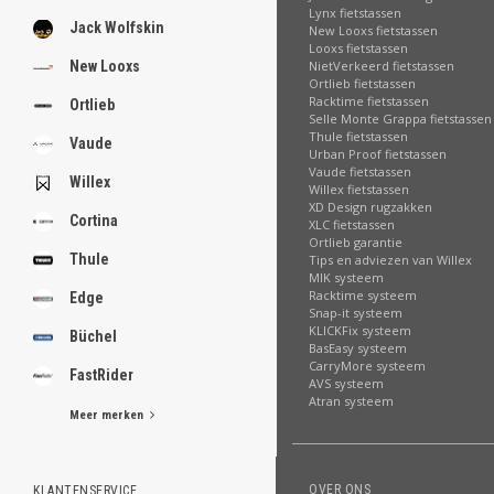
Lynx fietstassen
Jack Wolfskin
New Looxs fietstassen
Looxs fietstassen
NietVerkeerd fietstassen
New Looxs
Ortlieb fietstassen
Racktime fietstassen
Ortlieb
Selle Monte Grappa fietstassen
Thule fietstassen
Vaude
Urban Proof fietstassen
Vaude fietstassen
Willex
Willex fietstassen
XD Design rugzakken
Cortina
XLC fietstassen
Ortlieb garantie
Thule
Tips en adviezen van Willex
MIK systeem
Racktime systeem
Edge
Snap-it systeem
KLICKFix systeem
Büchel
BasEasy systeem
CarryMore systeem
FastRider
AVS systeem
Atran systeem
Meer merken
OVER ONS
KLANTENSERVICE