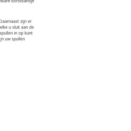
telbare borstbandje
Daarnaast zijn er
elke u sluit aan de
spullen in op kunt
ijn uw spullen