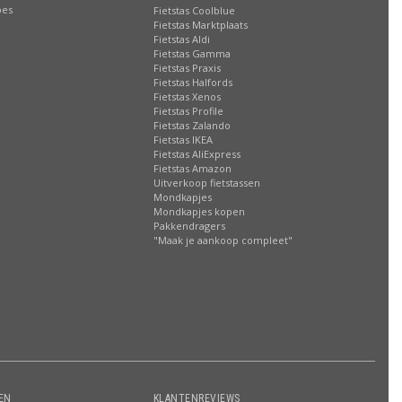
oes
Fietstas Coolblue
Fietstas Marktplaats
Fietstas Aldi
Fietstas Gamma
Fietstas Praxis
Fietstas Halfords
Fietstas Xenos
Fietstas Profile
Fietstas Zalando
Fietstas IKEA
Fietstas AliExpress
Fietstas Amazon
Uitverkoop fietstassen
Mondkapjes
Mondkapjes kopen
Pakkendragers
"Maak je aankoop compleet"
EN
KLANTENREVIEWS