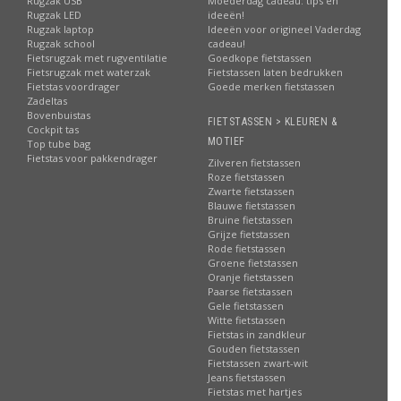
Rugzak USB
Moederdag cadeau: tips en
Rugzak LED
ideeën!
Rugzak laptop
Ideeën voor origineel Vaderdag
Rugzak school
cadeau!
Fietsrugzak met rugventilatie
Goedkope fietstassen
Fietsrugzak met waterzak
Fietstassen laten bedrukken
Fietstas voordrager
Goede merken fietstassen
Zadeltas
Bovenbuistas
FIETSTASSEN > KLEUREN &
Cockpit tas
MOTIEF
Top tube bag
Fietstas voor pakkendrager
Zilveren fietstassen
Roze fietstassen
Zwarte fietstassen
Blauwe fietstassen
Bruine fietstassen
Grijze fietstassen
Rode fietstassen
Groene fietstassen
Oranje fietstassen
Paarse fietstassen
Gele fietstassen
Witte fietstassen
Fietstas in zandkleur
Gouden fietstassen
Fietstassen zwart-wit
Jeans fietstassen
Fietstas met hartjes