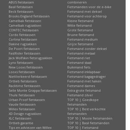
ABUS fietstassen
combineren
Basil fietstassen
Fietsmanden voor de e-bike
Beck fietstassen
Fietsmand met deksel
Brooks England fietstassen
Fietsmand voor achterop
Camelbak fietstassen
Kleine fietsmand
Camelbak rugzakken
Witte fietsmand
CONTEC fietstassen
Grote fietsmand
Cordo fietstassen
Bruine fietsmand
Cortina fietstassen
Fietsmand medium
Dakine rugzakken
Grijze fietsmand
De Poort fietstassen
Fietsmand zonder deksel
FastRider fietstassen
Fietsmand metaal
Jack Wolfskin fietsrugzakken
Fietsmand riet
Lynx fietstassen
Fietsmand staal
New Looxs fietstassen
Buikmand fiets
Looxs fietstassen
Fietsmand inklapbaar
NietVerkeerd fietstassen
Fietsmand bagagedrager
Ortlieb fietstassen
Fietsmand met haken
Racktime fietstassen
Fietsmand dames
Selle Monte Grappa fietstassen
Extra grote fietsmand
Thule fietstassen
Fietsmand zilver
Urban Proof fietstassen
TOP 10 | Goedkope
Vaude fietstassen
fietsmanden
Willex fietstassen
TOP 10 | Best verkochte
XD Design rugzakken
fietsmanden
XLC fietstassen
TOP 10 | Mooie fietsmanden
Ortlieb garantie
TOP 10 | Basil fietsmanden
Tips en adviezen van Willex
TOP 10 | Fietsmand