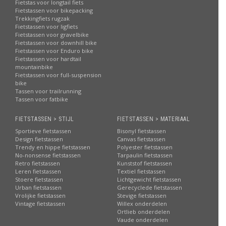
Fietstas voor longtail fiets
Fietstassen voor bikepacking
Trekkingfiets rugzak
Fietstassen voor ligfiets
Fietstassen voor gravelbike
Fietstassen voor downhill bike
Fietstassen voor Enduro bike
Fietstassen voor hardtail
mountainbike
Fietstassen voor full-suspension
bike
Tassen voor trailrunning
Tassen voor fatbike
FIETSTASSEN > STIJL
FIETSTASSEN > MATERIAAL
Sportieve fietstassen
Bisonyl fietstassen
Design fietstassen
Canvas fietstassen
Trendy en hippe fietstassen
Polyester fietstassen
No-nonsense fietstassen
Tarpaulin fietstassen
Retro fietstassen
Kunststof fietstassen
Leren fietstassen
Textiel fietstassen
Stoere fietstassen
Lichtgewicht fietstassen
Urban fietstassen
Gerecyclede fietstassen
Vrolijke fietstassen
Stevige fietstassen
Vintage fietstassen
Willex onderdelen
Ortlieb onderdelen
Vaude onderdelen