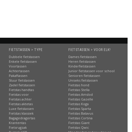
Informatie
Informatie
Informatie
Informatie
FIETSTASSEN > TYPE
FIETSTASSEN > VOOR ELK!
Dubbele fietstassen
Dames fietstassen
Enkele fietstassen
Heren fietstassen
Voortassen
Kinderfietstassen
Achtertassen
Junior fietstassen voor school
Pakaftassen
Senioren fietstassen
Stuur fietstassen
Uniseks fietstassen
Zadel fietstassen
Fietstas hond
Fietstas handtas
Fietstas Stella
Fietstas voor
Fietstas Amslod
Fietstas achter
Fietstas Gazelle
Fietstas aktetas
Fietstas Koga
Luxe fietstassen
Fietstas Sparta
Fietstas klassiek
Fietstas Batavus
Bagagedragertas
Fietstas Cortina
Krantentas
Fietstas Giant
Fietsrugzak
Fietstas Qwic