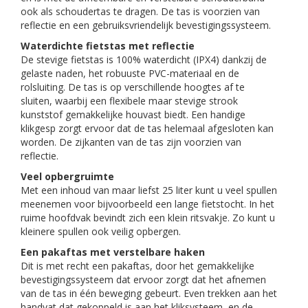
ook als schoudertas te dragen. De tas is voorzien van
reflectie en een gebruiksvriendelijk bevestigingssysteem.
Waterdichte fietstas met reflectie
De stevige fietstas is 100% waterdicht (IPX4) dankzij de
gelaste naden, het robuuste PVC-materiaal en de
rolsluiting. De tas is op verschillende hoogtes af te
sluiten, waarbij een flexibele maar stevige strook
kunststof gemakkelijke houvast biedt. Een handige
klikgesp zorgt ervoor dat de tas helemaal afgesloten kan
worden. De zijkanten van de tas zijn voorzien van
reflectie.
Veel opbergruimte
Met een inhoud van maar liefst 25 liter kunt u veel spullen
meenemen voor bijvoorbeeld een lange fietstocht. In het
ruime hoofdvak bevindt zich een klein ritsvakje. Zo kunt u
kleinere spullen ook veilig opbergen.
Een pakaftas met verstelbare haken
Dit is met recht een pakaftas, door het gemakkelijke
bevestigingssysteem dat ervoor zorgt dat het afnemen
van de tas in één beweging gebeurt. Even trekken aan het
handvat dat gekoppeld is aan het kliksysteem, en de