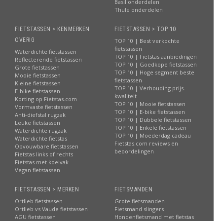
Basil onderdelen
Thule onderdelen
FIETSTASSEN > KENMERKEN
FIETSTASSEN > TOP 10
OVERIG
TOP 10 | Best verkochte
fietstassen
Waterdichte fietstassen
TOP 10 | Fietstas aanbiedingen
Reflecterende fietstassen
TOP 10 | Goedkope fietstassen
Grote fietstassen
TOP 10 | Hoge segment beste
Mooie fietstassen
fietstassen
Kleine fietstassen
TOP 10 | Verhouding prijs-
E-bike fietstassen
kwaliteit
Korting op Fietstas.com
TOP 10 | Mooie fietstassen
Vormvaste fietstassen
TOP 10 | E-bike fietstassen
Anti-diefstal rugzak
TOP 10 | Dubbele fietstassen
Leuke fietstassen
TOP 10 | Enkele fietstassen
Waterdichte rugzak
TOP 10 | Moederdag cadeau
Waterdichte fietstas
Fietstas.com reviews en
Opvouwbare fietstassen
beoordelingen
Fietstas links of rechts
Fietstas met koelvak
Vegan fietstassen
FIETSTASSEN > MERKEN
FIETSMANDEN
Ortlieb fietstassen
Grote fietsmanden
Ortlieb vs Vaude fietstassen
Fietsmand slingers
AGU fietstassen
Hondenfietsmand met fietstas