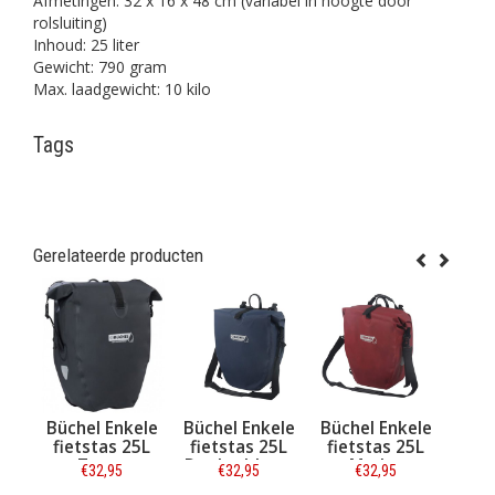
Afmetingen: 32 x 16 x 48 cm (variabel in hoogte door
rolsluiting)
Inhoud: 25 liter
Gewicht: 790 gram
Max. laadgewicht: 10 kilo
Tags
Gerelateerde producten
rtlieb Back-
Büchel Enkele
Büchel Enkele
Büchel Enke
oller Plus QL
fietstas 25L
fietstas 25L
fietstas 2
.1 Kiwi Green
Zwart
Donkerblauw
Merlot
€144,95
€32,95
€32,95
€32,95
40L