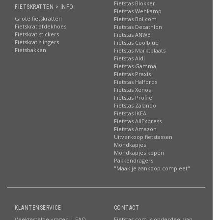
Fietstas Blokker
FIETSKRATTEN > INFO
Fietstas Wehkamp
Grote fietskratten
Fietstas Bol.com
Fietskrat afdekhoes
Fietstas Decathlon
Fietskrat stickers
Fietstas ANWB
Fietskrat slingers
Fietstas Coolblue
Fietsbakken
Fietstas Marktplaats
Fietstas Aldi
Fietstas Gamma
Fietstas Praxis
Fietstas Halfords
Fietstas Xenos
Fietstas Profile
Fietstas Zalando
Fietstas IKEA
Fietstas AliExpress
Fietstas Amazon
Uitverkoop fietstassen
Mondkapjes
Mondkapjes kopen
Pakkendragers
"Maak je aankoop compleet"
KLANTENSERVICE
CONTACT
Veelgestelde vragen | FAQ
Fietstas.com is onderdeel van