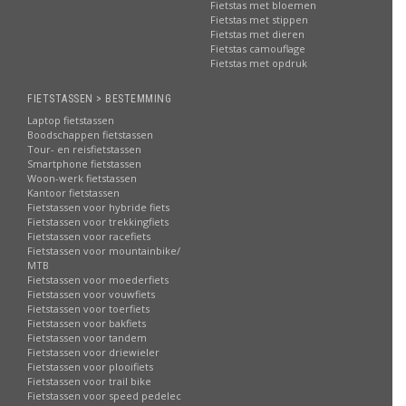
Fietstas met bloemen
Fietstas met stippen
Fietstas met dieren
Fietstas camouflage
Fietstas met opdruk
FIETSTASSEN > BESTEMMING
Laptop fietstassen
Boodschappen fietstassen
Tour- en reisfietstassen
Smartphone fietstassen
Woon-werk fietstassen
Kantoor fietstassen
Fietstassen voor hybride fiets
Fietstassen voor trekkingfiets
Fietstassen voor racefiets
Fietstassen voor mountainbike/
MTB
Fietstassen voor moederfiets
Fietstassen voor vouwfiets
Fietstassen voor toerfiets
Fietstassen voor bakfiets
Fietstassen voor tandem
Fietstassen voor driewieler
Fietstassen voor plooifiets
Fietstassen voor trail bike
Fietstassen voor speed pedelec