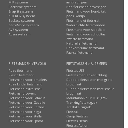
MIK systeem
aanbiedingen
Racktime systeem
Hoe fietsmand bevestigen
Snap-it systeem
Fietsmand voor hond, kat,
KLICKFix systeem
poes, konijn
BasEasy systeem
Fietsmand of fietskrat
CarryMore systeem
Waterdichte fietsmanden
AVS systeem
Fietsmand voor stadsfiets
Atran systeem
Fietsmand voor schooltas
Zwarte fietsmand
Naturelle fietsmand
Donkerbruine fietsmand
Paarse fietsmand
FIETSMANDEN VERVOLG
FIETSTASSEN > ALGEMEEN
Roze fietsmand
Fietstas USB
Plastic fietsmand
Fietstas met ledverlichting
Fietsmand voor omafiets
Dubbele fietstassen met grote
Roze kinderfietsmand
brugmaat
Fietsmand extra small
Dubbele fietstassen met smalle
Fietsmand covers
brugmaat
Fietsmand voor Batavus
Mountainbike/ MTB rugzak
Fietsmand voor Gazelle
Trekkingfiets rugzak
Fietsmand voor Cortina
Trailbike rugzak
Fietsmand voor Koga
Fietszak
Fietsmand voor Stella
Clarijs Fietstas
Fietsmand voor Sparta
Fietstas Hema
Fietstas Action