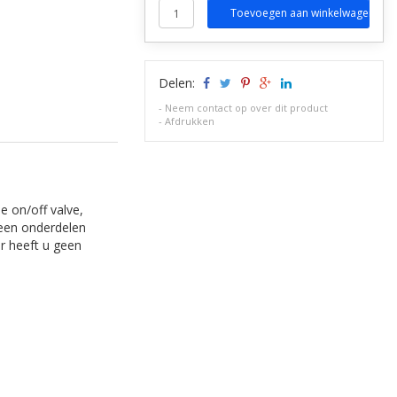
Toevoegen aan winkelwagen
Delen:
-
Neem contact op over dit product
-
Afdrukken
e on/off valve,
geen onderdelen
or heeft u geen