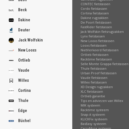
CONTEC fietstassen
Cordo fietstassen
Beck
Cortina fietstassen
Dakine rugzakken
Dakine
De Poort fietstassen
FastRider fietstassen
Deuter
Jack Wolfskin fietsrugzakken
Lynx fietstassen
Jack Wolfskin
New Looxs fietstassen
Looxs fietstassen
NietVerkeerd fietstassen
New Looxs
Ortlieb fietstassen
Racktime fietstassen
Ortlieb
Selle Monte Grappa fietstassen
Thule fietstassen
Vaude
Urban Proof fietstassen
Vaude fietstassen
Willex
Willex fietstassen
XD Design rugzakken
Cortina
XLC fietstassen
Ortlieb garantie
Thule
Tips en adviezen van Willex
MIK systeem
Racktime systeem
Edge
Snap-it systeem
KLICKFix systeem
Büchel
BasEasy systeem
CarryMore systeem