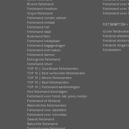
Bruine fietsmand
Fietsmand voor 
Fietsmand medium
Fietsmand voor S
Grijze fietsmand
Fietsmand voor 
Fietsmand zonder deksel
Fietsmand metaal
FIETSKRATTEN >
Fietsmand riet
Grote fietskratte
Fietsmand staal
Fietskrat afdekh
Buikmand fiets
Fietskrat stickers
Fietsmand inklapbaar
Fietskrat slingers
Fietsmand bagagedrager
Fietsbakken
Fietsmand met haken
Fietsmand dames
Extra grote fietsmand
Fietsmand zilver
TOP 10 | Goedkope fietsmanden
TOP 10 | Best verkochte fietsmanden
TOP 10 | Mooie fietsmanden
TOP 10 | Basil fietsmanden
TOP 10 | Fietsmand aanbiedingen
Hoe fietsmand bevestigen
Fietsmand voor hond, kat, poes, konijn
Fietsmand of fietskrat
Waterdichte fietsmanden
Fietsmand voor stadsfiets
Fietsmand voor schooltas
Zwarte fietsmand
Naturelle fietsmand
Donkerbruine fietsmand