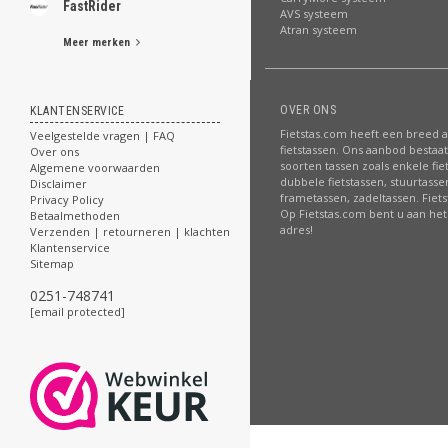
FastRider
AVS systeem
Atran systeem
Meer merken
OVER ONS
KLANTENSERVICE
Fietstas.com heeft een breed 
Veelgestelde vragen | FAQ
fietstassen. Ons aanbod bestaat 
Over ons
soorten tassen zoals enkele fie
Algemene voorwaarden
dubbele fietstassen, stuurtasse
Disclaimer
frametassen, zadeltassen. Fiet
Privacy Policy
Op Fietstas.com bent u aan het 
Betaalmethoden
adres!
Verzenden | retourneren | klachten
Klantenservice
Sitemap
0251-748741
[email protected]