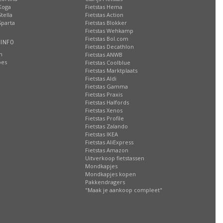
Koga
Fietstas Hema
tella
Fietstas Action
Sparta
Fietstas Blokker
Fietstas Wehkamp
Fietstas Bol.com
 INFO
Fietstas Decathlon
n
Fietstas ANWB
oes
Fietstas Coolblue
Fietstas Marktplaats
Fietstas Aldi
Fietstas Gamma
Fietstas Praxis
Fietstas Halfords
Fietstas Xenos
Fietstas Profile
Fietstas Zalando
Fietstas IKEA
Fietstas AliExpress
Fietstas Amazon
Uitverkoop fietstassen
Mondkapjes
Mondkapjes kopen
Pakkendragers
"Maak je aankoop compleet"