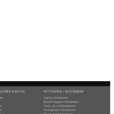
KLEUREN & MOTIEF
FIETSTASSEN > BESTEMMING
sen
Laptop fietstassen
Boodschappen fietstassen
en
Tour- en reisfietstassen
en
Smartphone fietstassen
n
Woon-werk fietstassen