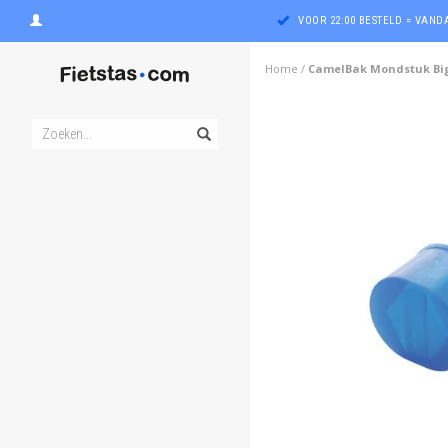
VOOR 22:00 BESTELD = VAN
Home
/
CamelBak Mondstuk Big
ghost
ghost
ghost
ghost