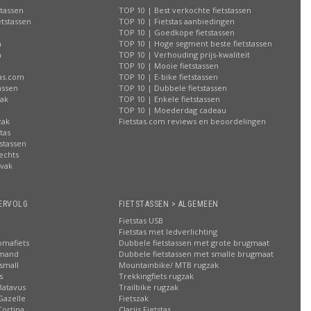
stassen
TOP 10 | Best verkochte fietstassen
etstassen
TOP 10 | Fietstas aanbiedingen
TOP 10 | Goedkope fietstassen
n
TOP 10 | Hoge segment beste fietstassen
n
TOP 10 | Verhouding prijs-kwaliteit
n
TOP 10 | Mooie fietstassen
tas.com
TOP 10 | E-bike fietstassen
assen
TOP 10 | Dubbele fietstassen
zak
TOP 10 | Enkele fietstassen
n
TOP 10 | Moederdag cadeau
zak
Fietstas.com reviews en beoordelingen
tas
stassen
rechts
lvak
n
ERVOLG
FIETSTASSEN > ALGEMEEN
Fietstas USB
Fietstas met ledverlichting
omafiets
Dubbele fietstassen met grote brugmaat
smand
Dubbele fietstassen met smalle brugmaat
small
Mountainbike/ MTB rugzak
s
Trekkingfiets rugzak
Batavus
Trailbike rugzak
Gazelle
Fietszak
Cortina
Clarijs Fietstas