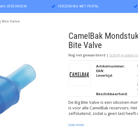
DAAG VERZONDEN!
VERZENDING MET POSTNL
 Bite Valve
CamelBak Mondstuk
Bite Valve
Nog niet gewaardeerd
|
Schrijf je eigen 
Artikelnummer:
EAN:
Levertijd:
Beschikbaarheid:
De Big Bite Valve is een siliconen mo
is voor alle CamelBak reservoirs. He
zelfsluitend, zodat u geen last heeft
Lees meer