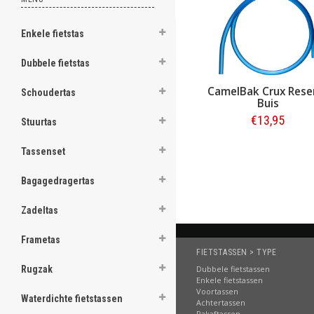
ghost
Enkele fietstas
ghost
Dubbele fietstas
ghost
CamelBak Crux Rese
Schoudertas
ghost
Buis
€13,95
Stuurtas
ghost
Bestellen
Tassenset
ghost
Bagagedragertas
ghost
Zadeltas
ghost
Frametas
ghost
FIETSTASSEN > TYPE
Dubbele fietstassen
Rugzak
ghost
Enkele fietstassen
Voortassen
Waterdichte fietstassen
Achtertassen
ghost
Pakaftassen