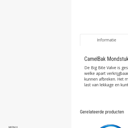
ghost
ghost
ghost
ghost
Informatie
ghost
CamelBak Mondstuk 
ghost
De Big Bite Valve is ges
ghost
welke apart verkrijgbaa
kunnen afbreken. Het mo
last van lekkage en kun
ghost
ghost
ghost
Gerelateerde producten
ghost
MENU