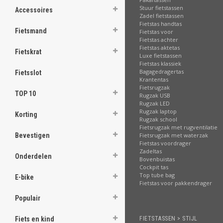
Stuur fietstassen
Accessoires
ghost
Zadel fietstassen
Fietstas handtas
Fietsmand
Fietstas voor
Fietstas achter
Fietstas aktetas
Fietskrat
Luxe fietstassen
Fietstas klassiek
.
Bagagedragertas
Fietsslot
Krantentas
.
Fietsrugzak
TOP 10
Rugzak USB
.
Rugzak LED
Rugzak laptop
Korting
.
Rugzak school
Fietsrugzak met rugventilatie
Fietsrugzak met waterzak
Bevestigen
.
Fietstas voordrager
Zadeltas
.
Onderdelen
Bovenbuistas
Cockpit tas
.
Top tube bag
E-bike
Fietstas voor pakkendrager
.
Populair
.
FIETSTASSEN > STIJL
Fiets en kind