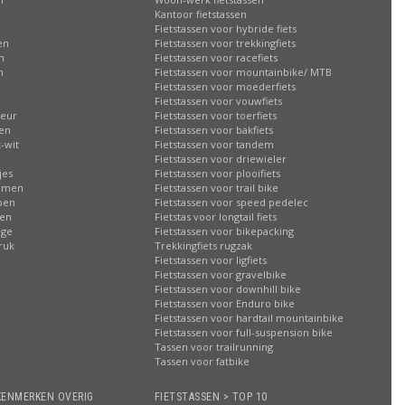
n
Kantoor fietstassen
Fietstassen voor hybride fiets
en
Fietstassen voor trekkingfiets
n
Fietstassen voor racefiets
n
Fietstassen voor mountainbike/ MTB
Fietstassen voor moederfiets
Fietstassen voor vouwfiets
leur
Fietstassen voor toerfiets
sen
Fietstassen voor bakfiets
-wit
Fietstassen voor tandem
Fietstassen voor driewieler
jes
Fietstassen voor plooifiets
oemen
Fietstassen voor trail bike
ppen
Fietstassen voor speed pedelec
ren
Fietstas voor longtail fiets
age
Fietstassen voor bikepacking
ruk
Trekkingfiets rugzak
Fietstassen voor ligfiets
Fietstassen voor gravelbike
Fietstassen voor downhill bike
Fietstassen voor Enduro bike
Fietstassen voor hardtail mountainbike
Fietstassen voor full-suspension bike
Tassen voor trailrunning
Tassen voor fatbike
KENMERKEN OVERIG
FIETSTASSEN > TOP 10