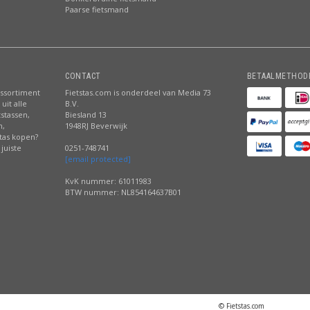
Paarse fietsmand
CONTACT
BETAALMETHOD
assortiment
Fietstas.com is onderdeel van Media 73
uit alle
B.V.
tstassen,
Biesland 13
n,
1948RJ Beverwijk
stas kopen?
juiste
0251-748741
[email protected]
KvK nummer: 61011983
BTW nummer: NL854164637B01
© Fietstas.com