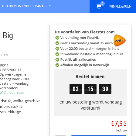
0
GRATIS VERZENDING VANAF €75,-
WINKELWAGEN
 Big
review
90011
713852900113
Op werkdagen en
Bestel binnen:
zondag voor 22:00
besteld = vandaag
02
15
38
verzonden!
:
:
Op voorraad
ndstuk, welke geschikt
en uw bestelling wordt vandaag
t mondstuk is
verstuurd!
 van lekkage.
€7,95
Incl. btw