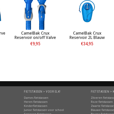
rve
CamelBak Crux
CamelBak Crux
Reservoir on/off Valve
Reservoir 2L Blauw
€9,95
€34,95
Bestellen
Bestellen
FIETSTASSEN > VOOR ELK!
FIETSTASSEN > 
Dames fietstassen
Zilveren fietstas
Heren fietstassen
Roze fietstassen
Kinderfietstassen
Zwarte fietstass
Junior fietstassen voor school
Blauwe fietstass
Senioren fietstassen
Bruine fietstasse