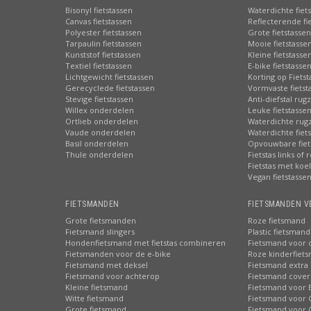
Bisonyl fietstassen
Waterdichte fiet
Canvas fietstassen
Reflecterende fi
Polyester fietstassen
Grote fietstassen
Tarpaulin fietstassen
Mooie fietstasse
Kunststof fietstassen
Kleine fietstasse
Textiel fietstassen
E-bike fietstasse
Lichtgewicht fietstassen
Korting op Fiets
Gerecyclede fietstassen
Vormvaste fietst
Stevige fietstassen
Anti-diefstal rug
Willex onderdelen
Leuke fietstasse
Ortlieb onderdelen
Waterdichte rug
Vaude onderdelen
Waterdichte fiets
Basil onderdelen
Opvouwbare fiet
Thule onderdelen
Fietstas links of 
Fietstas met koe
Vegan fietstasse
FIETSMANDEN
FIETSMANDEN V
Grote fietsmanden
Roze fietsmand
Fietsmand slingers
Plastic fietsmand
Hondenfietsmand met fietstas combineren
Fietsmand voor 
Fietsmanden voor de e-bike
Roze kinderfiet
Fietsmand met deksel
Fietsmand extra 
Fietsmand voor achterop
Fietsmand cover
Kleine fietsmand
Fietsmand voor 
Witte fietsmand
Fietsmand voor 
Grote fietsmand
Fietsmand voor 