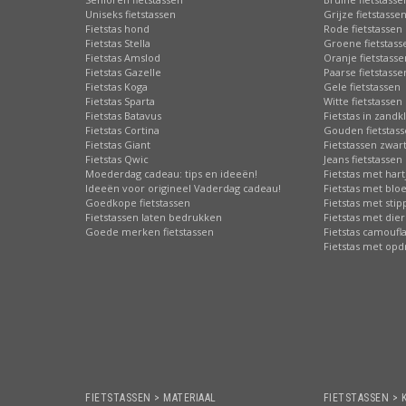
Uniseks fietstassen
Grijze fietstasse
Fietstas hond
Rode fietstassen
Fietstas Stella
Groene fietstass
Fietstas Amslod
Oranje fietstasse
Fietstas Gazelle
Paarse fietstasse
Fietstas Koga
Gele fietstassen
Fietstas Sparta
Witte fietstassen
Fietstas Batavus
Fietstas in zandk
Fietstas Cortina
Gouden fietstas
Fietstas Giant
Fietstassen zwart
Fietstas Qwic
Jeans fietstassen
Moederdag cadeau: tips en ideeën!
Fietstas met hart
Ideeën voor origineel Vaderdag cadeau!
Fietstas met bl
Goedkope fietstassen
Fietstas met sti
Fietstassen laten bedrukken
Fietstas met die
Goede merken fietstassen
Fietstas camoufl
Fietstas met opd
FIETSTASSEN > MATERIAAL
FIETSTASSEN > 