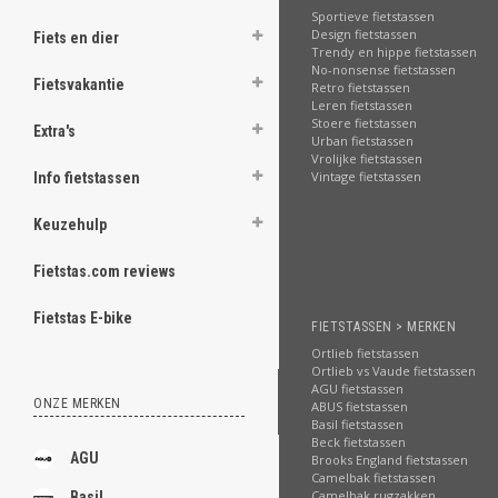
.
Sportieve fietstassen
Design fietstassen
Fiets en dier
Trendy en hippe fietstassen
No-nonsense fietstassen
Fietsvakantie
Retro fietstassen
Leren fietstassen
.
Stoere fietstassen
.
Extra's
Urban fietstassen
.
Vrolijke fietstassen
.
Vintage fietstassen
Info fietstassen
.
.
.
Keuzehulp
.
.
Fietstas.com reviews
[email protected]
Fietstas E-bike
FIETSTASSEN > MERKEN
Ortlieb fietstassen
Ortlieb vs Vaude fietstassen
AGU fietstassen
ONZE MERKEN
ABUS fietstassen
Basil fietstassen
Beck fietstassen
AGU
Brooks England fietstassen
Camelbak fietstassen
Camelbak rugzakken
Basil