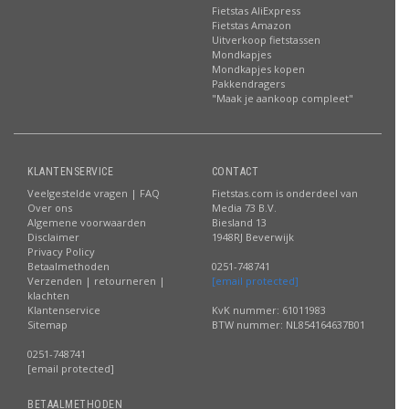
Fietstas AliExpress
Fietstas Amazon
Uitverkoop fietstassen
Mondkapjes
Mondkapjes kopen
Pakkendragers
"Maak je aankoop compleet"
KLANTENSERVICE
CONTACT
Veelgestelde vragen | FAQ
Fietstas.com is onderdeel van
Over ons
Media 73 B.V.
Algemene voorwaarden
Biesland 13
Disclaimer
1948RJ Beverwijk
Privacy Policy
Betaalmethoden
0251-748741
Verzenden | retourneren |
[email protected]
klachten
Klantenservice
KvK nummer: 61011983
Sitemap
BTW nummer: NL854164637B01
0251-748741
[email protected]
BETAALMETHODEN