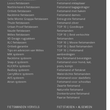
Looxs fietstassen
Fietsmand inklapbaar
NietVerkeerd fietstassen
Fietsmand bagagedrager
Ortlieb fietstassen
Fietsmand met haken
Racktime fietstassen
Fietsmand dames
Selle Monte Grappa fietstassen
Extra grote fietsmand
Thule fietstassen
Fietsmand zilver
Urban Proof fietstassen
TOP 10 | Goedkope
Vaude fietstassen
fietsmanden
Willex fietstassen
TOP 10 | Best verkochte
XD Design rugzakken
fietsmanden
XLC fietstassen
TOP 10 | Mooie fietsmanden
Ortlieb garantie
TOP 10 | Basil fietsmanden
Tips en adviezen van Willex
TOP 10 | Fietsmand
MIK systeem
aanbiedingen
Racktime systeem
Hoe fietsmand bevestigen
Snap-it systeem
Fietsmand voor hond, kat,
KLICKFix systeem
poes, konijn
BasEasy systeem
Fietsmand of fietskrat
CarryMore systeem
Waterdichte fietsmanden
AVS systeem
Fietsmand voor stadsfiets
Atran systeem
Fietsmand voor schooltas
Zwarte fietsmand
Naturelle fietsmand
Donkerbruine fietsmand
Paarse fietsmand
FIETSMANDEN VERVOLG
FIETSTASSEN > ALGEMEEN