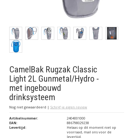
CamelBak Rugzak Classic
Light 2L Gunmetal/Hydro -
met ingebouwd
drinksysteem
Nog niet gewaardeerd
|
Schrijf je eigen review
Artikelnummer:
2404001000
EAN:
886798029238
Levertijd:
Helaas op dit moment niet op
voorraad, mail ons voor de
levertijd.