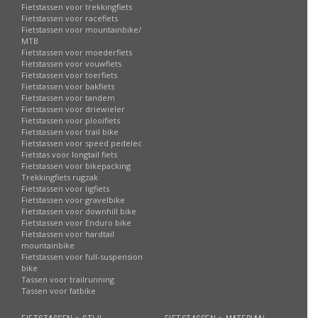
Fietstassen voor trekkingfiets
Fietstassen voor racefiets
Fietstassen voor mountainbike/
MTB
Fietstassen voor moederfiets
Fietstassen voor vouwfiets
Fietstassen voor toerfiets
Fietstassen voor bakfiets
Fietstassen voor tandem
Fietstassen voor driewieler
Fietstassen voor plooifiets
Fietstassen voor trail bike
Fietstassen voor speed pedelec
Fietstas voor longtail fiets
Fietstassen voor bikepacking
Trekkingfiets rugzak
Fietstassen voor ligfiets
Fietstassen voor gravelbike
Fietstassen voor downhill bike
Fietstassen voor Enduro bike
Fietstassen voor hardtail
mountainbike
Fietstassen voor full-suspension
bike
Tassen voor trailrunning
Tassen voor fatbike