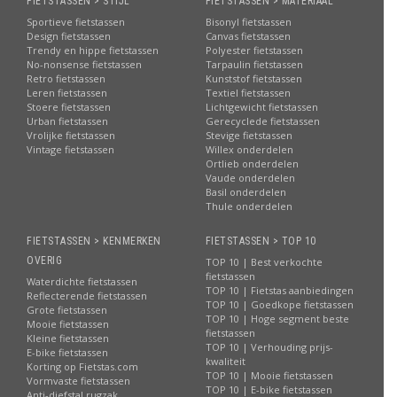
FIETSTASSEN > STIJL
FIETSTASSEN > MATERIAAL
Sportieve fietstassen
Bisonyl fietstassen
Design fietstassen
Canvas fietstassen
Trendy en hippe fietstassen
Polyester fietstassen
No-nonsense fietstassen
Tarpaulin fietstassen
Retro fietstassen
Kunststof fietstassen
Leren fietstassen
Textiel fietstassen
Stoere fietstassen
Lichtgewicht fietstassen
Urban fietstassen
Gerecyclede fietstassen
Vrolijke fietstassen
Stevige fietstassen
Vintage fietstassen
Willex onderdelen
Ortlieb onderdelen
Vaude onderdelen
Basil onderdelen
Thule onderdelen
FIETSTASSEN > KENMERKEN
FIETSTASSEN > TOP 10
OVERIG
TOP 10 | Best verkochte
fietstassen
Waterdichte fietstassen
TOP 10 | Fietstas aanbiedingen
Reflecterende fietstassen
TOP 10 | Goedkope fietstassen
Grote fietstassen
TOP 10 | Hoge segment beste
Mooie fietstassen
fietstassen
Kleine fietstassen
TOP 10 | Verhouding prijs-
E-bike fietstassen
kwaliteit
Korting op Fietstas.com
TOP 10 | Mooie fietstassen
Vormvaste fietstassen
TOP 10 | E-bike fietstassen
Anti-diefstal rugzak