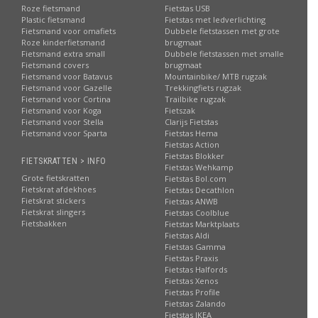
Roze fietsmand
Fietstas USB
Plastic fietsmand
Fietstas met ledverlichting
Fietsmand voor omafiets
Dubbele fietstassen met grote
Roze kinderfietsmand
brugmaat
Fietsmand extra small
Dubbele fietstassen met smalle
Fietsmand covers
brugmaat
Fietsmand voor Batavus
Mountainbike/ MTB rugzak
Fietsmand voor Gazelle
Trekkingfiets rugzak
Fietsmand voor Cortina
Trailbike rugzak
Fietsmand voor Koga
Fietszak
Fietsmand voor Stella
Clarijs Fietstas
Fietsmand voor Sparta
Fietstas Hema
Fietstas Action
Fietstas Blokker
FIETSKRATTEN > INFO
Fietstas Wehkamp
Grote fietskratten
Fietstas Bol.com
Fietskrat afdekhoes
Fietstas Decathlon
Fietskrat stickers
Fietstas ANWB
Fietskrat slingers
Fietstas Coolblue
Fietsbakken
Fietstas Marktplaats
Fietstas Aldi
Fietstas Gamma
Fietstas Praxis
Fietstas Halfords
Fietstas Xenos
Fietstas Profile
Fietstas Zalando
Fietstas IKEA