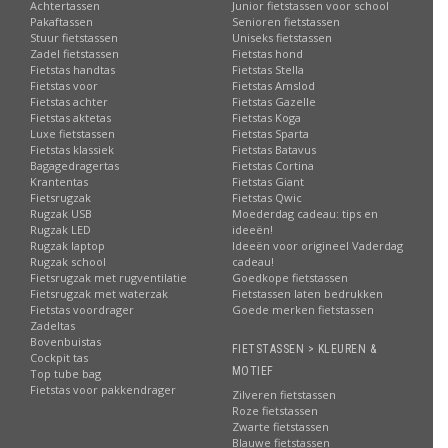
Achtertassen
Junior fietstassen voor school
Pakaftassen
Senioren fietstassen
Stuur fietstassen
Uniseks fietstassen
Zadel fietstassen
Fietstas hond
Fietstas handtas
Fietstas Stella
Fietstas voor
Fietstas Amslod
Fietstas achter
Fietstas Gazelle
Fietstas aktetas
Fietstas Koga
Luxe fietstassen
Fietstas Sparta
Fietstas klassiek
Fietstas Batavus
Bagagedragertas
Fietstas Cortina
Krantentas
Fietstas Giant
Fietsrugzak
Fietstas Qwic
Rugzak USB
Moederdag cadeau: tips en
Rugzak LED
ideeën!
Rugzak laptop
Ideeën voor origineel Vaderdag
Rugzak school
cadeau!
Fietsrugzak met rugventilatie
Goedkope fietstassen
Fietsrugzak met waterzak
Fietstassen laten bedrukken
Fietstas voordrager
Goede merken fietstassen
Zadeltas
Bovenbuistas
FIETSTASSEN > KLEUREN &
Cockpit tas
MOTIEF
Top tube bag
Fietstas voor pakkendrager
Zilveren fietstassen
Roze fietstassen
Zwarte fietstassen
Blauwe fietstassen