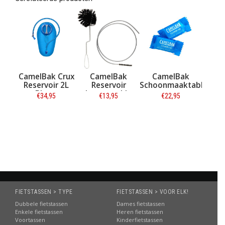
CamelBak Crux
CamelBak
CamelBak
Reservoir 2L
Reservoir
Schoonmaaktabletten
Blauw
schoonmaakborstels
€34,95
€13,95
€22,95
Informatie
Informatie
Informatie
FIETSTASSEN > TYPE
FIETSTASSEN > VOOR ELK!
Dubbele fietstassen
Dames fietstassen
Enkele fietstassen
Heren fietstassen
Voortassen
Kinderfietstassen