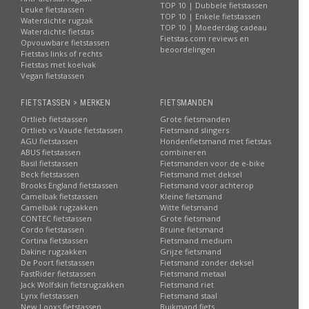
TOP 10 | Dubbele fietstassen
Leuke fietstassen
TOP 10 | Enkele fietstassen
Waterdichte rugzak
TOP 10 | Moederdag cadeau
Waterdichte fietstas
Fietstas.com reviews en
Opvouwbare fietstassen
beoordelingen
Fietstas links of rechts
Fietstas met koelvak
Vegan fietstassen
FIETSTASSEN > MERKEN
FIETSMANDEN
Ortlieb fietstassen
Grote fietsmanden
Ortlieb vs Vaude fietstassen
Fietsmand slingers
AGU fietstassen
Hondenfietsmand met fietstas
ABUS fietstassen
combineren
Basil fietstassen
Fietsmanden voor de e-bike
Beck fietstassen
Fietsmand met deksel
Brooks England fietstassen
Fietsmand voor achterop
Camelbak fietstassen
Kleine fietsmand
Camelbak rugzakken
Witte fietsmand
CONTEC fietstassen
Grote fietsmand
Cordo fietstassen
Bruine fietsmand
Cortina fietstassen
Fietsmand medium
Dakine rugzakken
Grijze fietsmand
De Poort fietstassen
Fietsmand zonder deksel
FastRider fietstassen
Fietsmand metaal
Jack Wolfskin fietsrugzakken
Fietsmand riet
Lynx fietstassen
Fietsmand staal
New Looxs fietstassen
Buikmand fiets