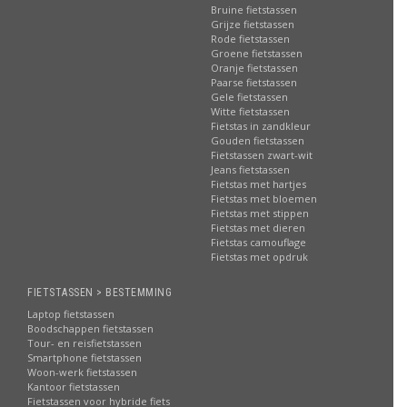
Bruine fietstassen
Grijze fietstassen
Rode fietstassen
Groene fietstassen
Oranje fietstassen
Paarse fietstassen
Gele fietstassen
Witte fietstassen
Fietstas in zandkleur
Gouden fietstassen
Fietstassen zwart-wit
Jeans fietstassen
Fietstas met hartjes
Fietstas met bloemen
Fietstas met stippen
Fietstas met dieren
Fietstas camouflage
Fietstas met opdruk
FIETSTASSEN > BESTEMMING
Laptop fietstassen
Boodschappen fietstassen
Tour- en reisfietstassen
Smartphone fietstassen
Woon-werk fietstassen
Kantoor fietstassen
Fietstassen voor hybride fiets