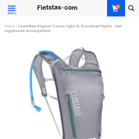
Toggle
0
Menu
navigation
Home
/
CamelBak Rugzak Classic Light 2L Gunmetal/Hydro - met
ingebouwd drinksysteem