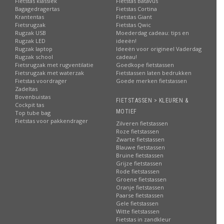
Fietstas klassiek
Fietstas Batavus
Bagagedragertas
Fietstas Cortina
Krantentas
Fietstas Giant
Fietsrugzak
Fietstas Qwic
Rugzak USB
Moederdag cadeau: tips en
Rugzak LED
ideeën!
Rugzak laptop
Ideeën voor origineel Vaderdag
Rugzak school
cadeau!
Fietsrugzak met rugventilatie
Goedkope fietstassen
Fietsrugzak met waterzak
Fietstassen laten bedrukken
Fietstas voordrager
Goede merken fietstassen
Zadeltas
Bovenbuistas
FIETSTASSEN > KLEUREN &
Cockpit tas
MOTIEF
Top tube bag
Fietstas voor pakkendrager
Zilveren fietstassen
Roze fietstassen
Zwarte fietstassen
Blauwe fietstassen
Bruine fietstassen
Grijze fietstassen
Rode fietstassen
Groene fietstassen
Oranje fietstassen
Paarse fietstassen
Gele fietstassen
Witte fietstassen
Fietstas in zandkleur