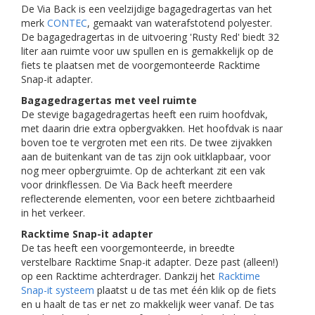
De Via Back is een veelzijdige bagagedragertas van het
merk
CONTEC
, gemaakt van waterafstotend polyester.
De bagagedragertas in de uitvoering 'Rusty Red' biedt 32
liter aan ruimte voor uw spullen en is gemakkelijk op de
fiets te plaatsen met de voorgemonteerde Racktime
Snap-it adapter.
Bagagedragertas met veel ruimte
De stevige bagagedragertas heeft een ruim hoofdvak,
met daarin drie extra opbergvakken. Het hoofdvak is naar
boven toe te vergroten met een rits. De twee zijvakken
aan de buitenkant van de tas zijn ook uitklapbaar, voor
nog meer opbergruimte. Op de achterkant zit een vak
voor drinkflessen. De Via Back heeft meerdere
reflecterende elementen, voor een betere zichtbaarheid
in het verkeer.
Racktime Snap-it adapter
De tas heeft een voorgemonteerde, in breedte
verstelbare Racktime Snap-it adapter. Deze past (alleen!)
op een Racktime achterdrager. Dankzij het
Racktime
Snap-it systeem
plaatst u de tas met één klik op de fiets
en u haalt de tas er net zo makkelijk weer vanaf. De tas