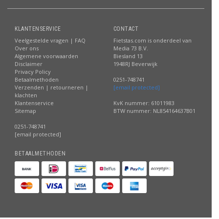
KLANTENSERVICE
CONTACT
Veelgestelde vragen | FAQ
Fietstas.com is onderdeel van
Over ons
Media 73 B.V.
Algemene voorwaarden
Biesland 13
Disclaimer
1948RJ Beverwijk
Privacy Policy
Betaalmethoden
0251-748741
Verzenden | retourneren |
[email protected]
klachten
Klantenservice
KvK nummer: 61011983
Sitemap
BTW nummer: NL854164637B01
0251-748741
[email protected]
BETAALMETHODEN