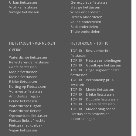
Urban fietstassen
Gerecyclede fietstassen
Vrolijke fietstassen
Stevige fietstassen
Vintage fietstassen
Willex onderdelen
Ortlieb onderdelen
Vaude onderdelen
Basil onderdelen
Thule onderdelen
FIETSTASSEN > KENMERKEN
FIETSTASSEN > TOP 10
OVERIG
TOP 10 | Best verkochte
fietstassen
Waterdichte fietstassen
TOP 10 | Fietstas aanbiedingen
Reflecterende fietstassen
TOP 10 | Goedkope fietstassen
Grote fietstassen
TOP 10 | Hoge segment beste
Mooie fietstassen
fietstassen
Kleine fietstassen
TOP 10 | Verhouding prijs-
E-bike fietstassen
kwaliteit
Korting op Fietstas.com
TOP 10 | Mooie fietstassen
Vormvaste fietstassen
TOP 10 | E-bike fietstassen
Anti-diefstal rugzak
TOP 10 | Dubbele fietstassen
Leuke fietstassen
TOP 10 | Enkele fietstassen
Waterdichte rugzak
TOP 10 | Moederdag cadeau
Waterdichte fietstas
Fietstas.com reviews en
Opvouwbare fietstassen
beoordelingen
Fietstas links of rechts
Fietstas met koelvak
Vegan fietstassen