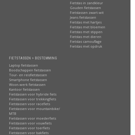
Fietstas in zandkleur
Gouden fietstassen
Fietstassen zwart-wit
Jeans fietstassen
Fietstas met hartjes
Fietstas met bloemen
Fietstas met stippen
Fietstas met dieren
Fietstas camouflage
Fietstas met opdruk
FIETSTASSEN > BESTEMMING
Laptop fietstassen
Boodschappen fietstassen
Tour- en reisfietstassen
Smartphone fietstassen
Woon-werk fietstassen
Kantoor fietstassen
Fietstassen voor hybride fiets
Fietstassen voor trekkingfiets
Fietstassen voor racefiets
Fietstassen voor mountainbike/
MTB
Fietstassen voor moederfiets
Fietstassen voor vouwfiets
Fietstassen voor toerfiets
Fietstassen voor bakfiets