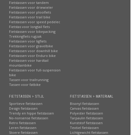
Fietstassen voor tandem
Fietstassen voor driewieler
Fietstassen voor plooifiets
Fietstassen voor trail bike
Fietstassen voor speed pedelec
Fietstas voor longtail fiets
Fietstassen voor bikepacking
Trekkingfiets rugzak
Fietstassen voor ligfiets
Fietstassen voor gravelbike
Fietstassen voor downhill bike
Fietstassen voor Enduro bike
Fietstassen voor hardtail
mountainbike
Fietstassen voor full-suspension
bike
Tassen voor trailrunning
Tassen voor fatbike
FIETSTASSEN > STIJL
FIETSTASSEN > MATERIAAL
Sportieve fietstassen
Bisonyl fietstassen
Design fietstassen
Canvas fietstassen
Trendy en hippe fietstassen
Polyester fietstassen
No-nonsense fietstassen
Tarpaulin fietstassen
Retro fietstassen
Kunststof fietstassen
Leren fietstassen
Textiel fietstassen
Stoere fietstassen
Lichtgewicht fietstassen