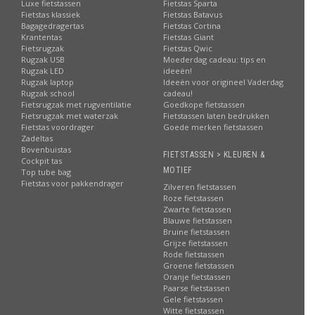
Luxe fietstassen
Fietstas Sparta
Fietstas klassiek
Fietstas Batavus
Bagagedragertas
Fietstas Cortina
Krantentas
Fietstas Giant
Fietsrugzak
Fietstas Qwic
Rugzak USB
Moederdag cadeau: tips en
Rugzak LED
ideeën!
Rugzak laptop
Ideeën voor origineel Vaderdag
Rugzak school
cadeau!
Fietsrugzak met rugventilatie
Goedkope fietstassen
Fietsrugzak met waterzak
Fietstassen laten bedrukken
Fietstas voordrager
Goede merken fietstassen
Zadeltas
Bovenbuistas
FIETSTASSEN > KLEUREN &
Cockpit tas
MOTIEF
Top tube bag
Fietstas voor pakkendrager
Zilveren fietstassen
Roze fietstassen
Zwarte fietstassen
Blauwe fietstassen
Bruine fietstassen
Grijze fietstassen
Rode fietstassen
Groene fietstassen
Oranje fietstassen
Paarse fietstassen
Gele fietstassen
Witte fietstassen