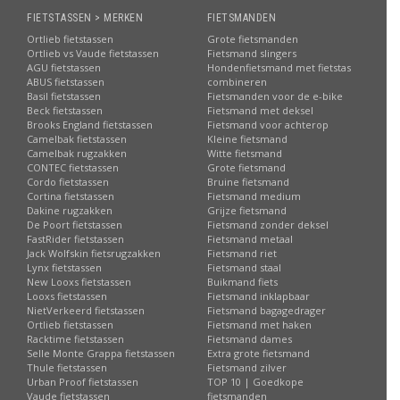
FIETSTASSEN > MERKEN
FIETSMANDEN
Ortlieb fietstassen
Grote fietsmanden
Ortlieb vs Vaude fietstassen
Fietsmand slingers
AGU fietstassen
Hondenfietsmand met fietstas
ABUS fietstassen
combineren
Basil fietstassen
Fietsmanden voor de e-bike
Beck fietstassen
Fietsmand met deksel
Brooks England fietstassen
Fietsmand voor achterop
Camelbak fietstassen
Kleine fietsmand
Camelbak rugzakken
Witte fietsmand
CONTEC fietstassen
Grote fietsmand
Cordo fietstassen
Bruine fietsmand
Cortina fietstassen
Fietsmand medium
Dakine rugzakken
Grijze fietsmand
De Poort fietstassen
Fietsmand zonder deksel
FastRider fietstassen
Fietsmand metaal
Jack Wolfskin fietsrugzakken
Fietsmand riet
Lynx fietstassen
Fietsmand staal
New Looxs fietstassen
Buikmand fiets
Looxs fietstassen
Fietsmand inklapbaar
NietVerkeerd fietstassen
Fietsmand bagagedrager
Ortlieb fietstassen
Fietsmand met haken
Racktime fietstassen
Fietsmand dames
Selle Monte Grappa fietstassen
Extra grote fietsmand
Thule fietstassen
Fietsmand zilver
Urban Proof fietstassen
TOP 10 | Goedkope
Vaude fietstassen
fietsmanden