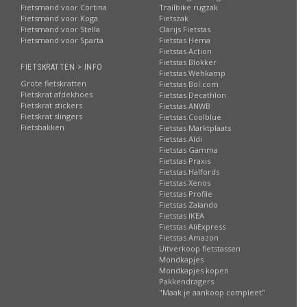
Fietsmand voor Cortina
Trailbike rugzak
Fietsmand voor Koga
Fietszak
Fietsmand voor Stella
Clarijs Fietstas
Fietsmand voor Sparta
Fietstas Hema
Fietstas Action
Fietstas Blokker
FIETSKRATTEN > INFO
Fietstas Wehkamp
Grote fietskratten
Fietstas Bol.com
Fietskrat afdekhoes
Fietstas Decathlon
Fietskrat stickers
Fietstas ANWB
Fietskrat slingers
Fietstas Coolblue
Fietsbakken
Fietstas Marktplaats
Fietstas Aldi
Fietstas Gamma
Fietstas Praxis
Fietstas Halfords
Fietstas Xenos
Fietstas Profile
Fietstas Zalando
Fietstas IKEA
Fietstas AliExpress
Fietstas Amazon
Uitverkoop fietstassen
Mondkapjes
Mondkapjes kopen
Pakkendragers
"Maak je aankoop compleet"