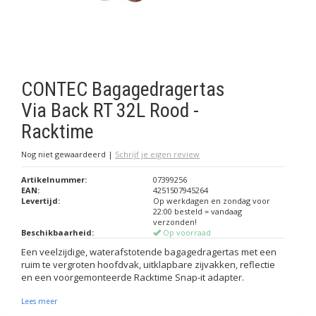
CONTEC Bagagedragertas
Via Back RT 32L Rood -
Racktime
Nog niet gewaardeerd
|
Schrijf je eigen review
Artikelnummer:
07399256
EAN:
4251507945264
Levertijd:
Op werkdagen en zondag voor
22:00 besteld = vandaag
verzonden!
Beschikbaarheid:
Op voorraad
Een veelzijdige, waterafstotende bagagedragertas met een
ruim te vergroten hoofdvak, uitklapbare zijvakken, reflectie
en een voorgemonteerde Racktime Snap-it adapter.
Lees meer