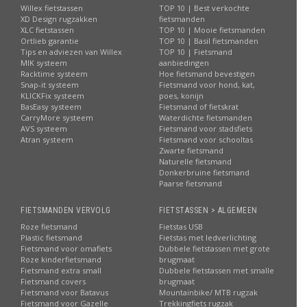
Willex fietstassen
TOP 10 | Best verkochte
XD Design rugzakken
fietsmanden
XLC fietstassen
TOP 10 | Mooie fietsmanden
Ortlieb garantie
TOP 10 | Basil fietsmanden
Tips en adviezen van Willex
TOP 10 | Fietsmand
MIK systeem
aanbiedingen
Racktime systeem
Hoe fietsmand bevestigen
Snap-it systeem
Fietsmand voor hond, kat,
KLICKFix systeem
poes, konijn
BasEasy systeem
Fietsmand of fietskrat
CarryMore systeem
Waterdichte fietsmanden
AVS systeem
Fietsmand voor stadsfiets
Atran systeem
Fietsmand voor schooltas
Zwarte fietsmand
Naturelle fietsmand
Donkerbruine fietsmand
Paarse fietsmand
FIETSMANDEN VERVOLG
FIETSTASSEN > ALGEMEEN
Roze fietsmand
Fietstas USB
Plastic fietsmand
Fietstas met ledverlichting
Fietsmand voor omafiets
Dubbele fietstassen met grote
Roze kinderfietsmand
brugmaat
Fietsmand extra small
Dubbele fietstassen met smalle
Fietsmand covers
brugmaat
Fietsmand voor Batavus
Mountainbike/ MTB rugzak
Fietsmand voor Gazelle
Trekkingfiets rugzak