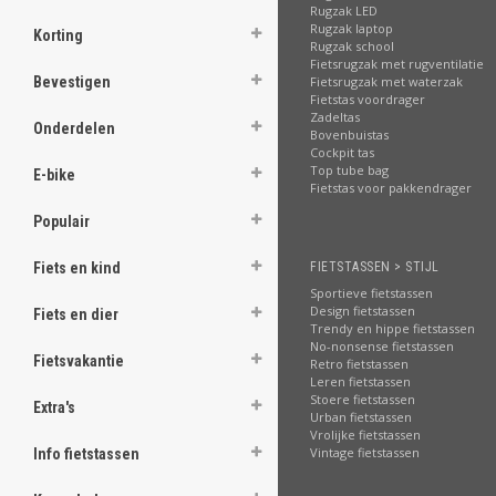
.
Rugzak LED
Rugzak laptop
Korting
Rugzak school
Fietsrugzak met rugventilatie
Fietsrugzak met waterzak
Bevestigen
Fietstas voordrager
.
Zadeltas
.
Onderdelen
Bovenbuistas
.
Cockpit tas
.
Top tube bag
E-bike
.
Fietstas voor pakkendrager
.
.
Populair
.
.
FIETSTASSEN > STIJL
Fiets en kind
Sportieve fietstassen
[email protected]
Design fietstassen
Fiets en dier
Trendy en hippe fietstassen
No-nonsense fietstassen
Fietsvakantie
Retro fietstassen
Leren fietstassen
Stoere fietstassen
Extra's
Urban fietstassen
Vrolijke fietstassen
Vintage fietstassen
Info fietstassen