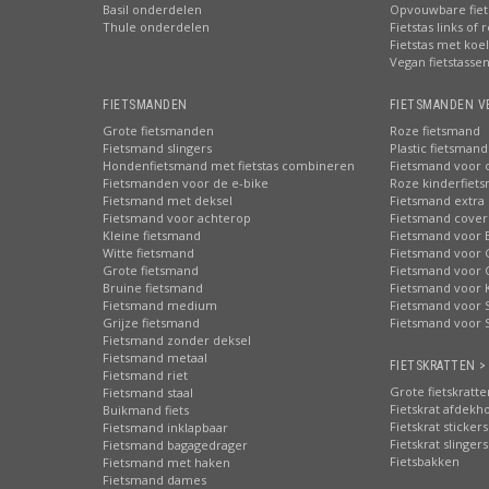
Basil onderdelen
Opvouwbare fiet
Thule onderdelen
Fietstas links of 
Fietstas met koe
Vegan fietstasse
FIETSMANDEN
FIETSMANDEN V
Grote fietsmanden
Roze fietsmand
Fietsmand slingers
Plastic fietsmand
Hondenfietsmand met fietstas combineren
Fietsmand voor 
Fietsmanden voor de e-bike
Roze kinderfiet
Fietsmand met deksel
Fietsmand extra 
Fietsmand voor achterop
Fietsmand cover
Kleine fietsmand
Fietsmand voor 
Witte fietsmand
Fietsmand voor 
Grote fietsmand
Fietsmand voor 
Bruine fietsmand
Fietsmand voor 
Fietsmand medium
Fietsmand voor S
Grijze fietsmand
Fietsmand voor 
Fietsmand zonder deksel
Fietsmand metaal
FIETSKRATTEN >
Fietsmand riet
Grote fietskratte
Fietsmand staal
Fietskrat afdekh
Buikmand fiets
Fietskrat stickers
Fietsmand inklapbaar
Fietskrat slingers
Fietsmand bagagedrager
Fietsbakken
Fietsmand met haken
Fietsmand dames