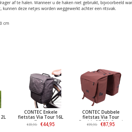
rager af te halen. Wanneer u de haken niet gebruikt, bijvoorbeeld wan
 kunnen deze netjes worden weggewerkt achter een ritsvak.
30 cm
CONTEC Enkele
CONTEC Dubbele
12L
fietstas Via Tour 16L
fietstas Via Tour
Zwart
Double RT 32L Rood
€44,95
€87,95
€59,95
€99,95