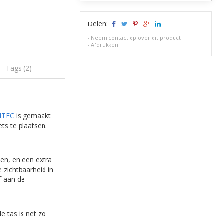
Delen:
-
Neem contact op over dit product
-
Afdrukken
Tags (2)
NTEC
is gemaakt
ets te plaatsen.
en, en een extra
 zichtbaarheid in
f aan de
e tas is net zo