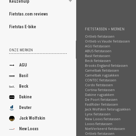
Keuzehulp
Fietstas.com reviews
Fietstas E-bike
FIETSTASSEN > MERKEN
Ortlieb fietstassen
Ortlieb vs Vaude fietstassen
AGU fietstassen
ONZE MERKEN
ABUS fietstassen
Basil fietstassen
Beck fietstassen
AGU
Brooks England fietstassen
Camelbak fietstassen
Camelbak rugzakken
Basil
CONTEC fietstassen
Cordo fietstassen
Beck
Cortina fietstassen
Dakine rugzakken
Dakine
De Poort fietstassen
FastRider fietstassen
Deuter
Jack Wolfskin fietsrugzakken
Lynx fietstassen
Jack Wolfskin
New Looxs fietstassen
Looxs fietstassen
NietVerkeerd fietstassen
New Looxs
Ortlieb fietstassen