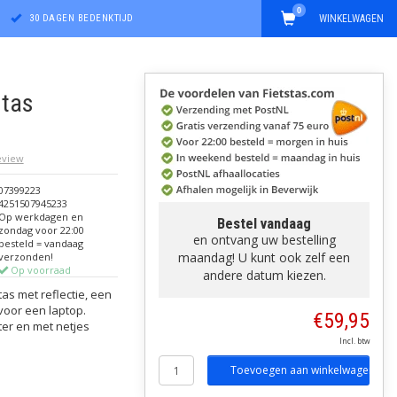
0
30 DAGEN BEDENKTIJD
WINKELWAGEN
stas
review
07399223
4251507945233
Op werkdagen en
Bestel vandaag
zondag voor 22:00
en ontvang uw bestelling
besteld = vandaag
maandag! U kunt ook zelf een
verzonden!
Op voorraad
andere datum kiezen.
tas met reflectie, een
voor een laptop.
€59,95
er en met netjes
Incl. btw
Toevoegen aan winkelwagen