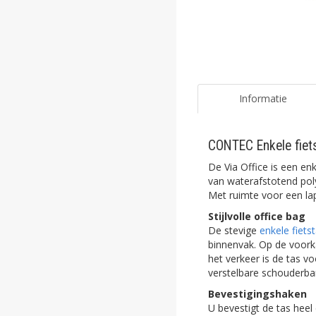
ghost
ghost
ghost
ghost
Informatie
ghost
CONTEC Enkele fiets
ghost
De Via Office is een enk
ghost
van waterafstotend polye
Met ruimte voor een lap
ghost
Stijlvolle office bag
De stevige
enkele fiets
ghost
binnenvak. Op de voorka
het verkeer is de tas v
ghost
verstelbare schouderb
Bevestigingshaken
ghost
U bevestigt de tas heel