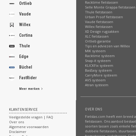
Racktime fietstassen
Ortlieb
Selle Monte Grappa fietstassen
Thule fietstassen
Vaude
Urban Proof fietstassen
Vaude fietstassen
Willex
Willex fietstassen
XD Design rugzakken
Cortina
XLC fietstassen
Ortlieb garantie
Thule
Tips en adviezen van Willex
MIK systeem
Racktime systeem
Edge
Snap-it systeem
KLICKFix systeem
Büchel
BasEasy systeem
CarryMore systeem
FastRider
AVS systeem
Atran systeem
Meer merken
OVER ONS
KLANTENSERVICE
Fietstas.com heeft een breed 
Veelgestelde vragen | FAQ
fietstassen. Ons aanbod bestaat 
Over ons
soorten tassen zoals enkele fie
Algemene voorwaarden
dubbele fietstassen, stuurtasse
Disclaimer
frametassen, zadeltassen. Fiet