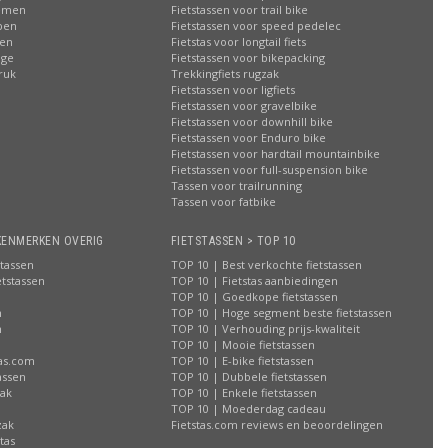
oemen
Fietstassen voor trail bike
ppen
Fietstassen voor speed pedelec
ren
Fietstas voor longtail fiets
age
Fietstassen voor bikepacking
ruk
Trekkingfiets rugzak
Fietstassen voor ligfiets
Fietstassen voor gravelbike
Fietstassen voor downhill bike
Fietstassen voor Enduro bike
Fietstassen voor hardtail mountainbike
Fietstassen voor full-suspension bike
Tassen voor trailrunning
Tassen voor fatbike
KENMERKEN OVERIG
FIETSTASSEN > TOP 10
stassen
TOP 10 | Best verkochte fietstassen
etstassen
TOP 10 | Fietstas aanbiedingen
TOP 10 | Goedkope fietstassen
n
TOP 10 | Hoge segment beste fietstassen
n
TOP 10 | Verhouding prijs-kwaliteit
n
TOP 10 | Mooie fietstassen
tas.com
TOP 10 | E-bike fietstassen
assen
TOP 10 | Dubbele fietstassen
zak
TOP 10 | Enkele fietstassen
n
TOP 10 | Moederdag cadeau
zak
Fietstas.com reviews en beoordelingen
tas