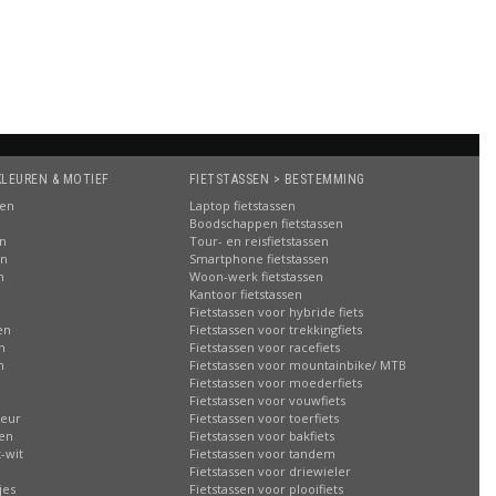
KLEUREN & MOTIEF
FIETSTASSEN > BESTEMMING
sen
Laptop fietstassen
Boodschappen fietstassen
en
Tour- en reisfietstassen
en
Smartphone fietstassen
n
Woon-werk fietstassen
n
Kantoor fietstassen
Fietstassen voor hybride fiets
en
Fietstassen voor trekkingfiets
n
Fietstassen voor racefiets
n
Fietstassen voor mountainbike/ MTB
Fietstassen voor moederfiets
Fietstassen voor vouwfiets
leur
Fietstassen voor toerfiets
sen
Fietstassen voor bakfiets
-wit
Fietstassen voor tandem
Fietstassen voor driewieler
jes
Fietstassen voor plooifiets