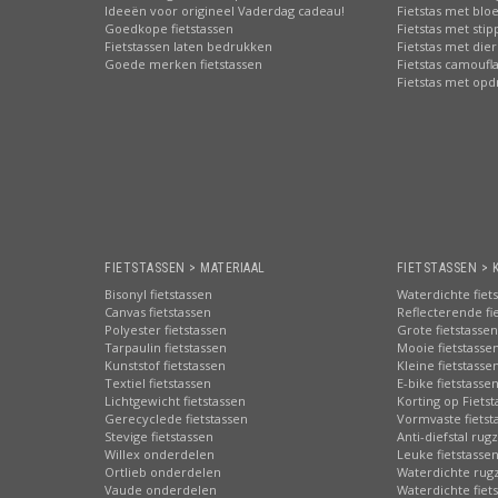
Ideeën voor origineel Vaderdag cadeau!
Fietstas met bl
Goedkope fietstassen
Fietstas met sti
Fietstassen laten bedrukken
Fietstas met die
Goede merken fietstassen
Fietstas camoufl
Fietstas met opd
FIETSTASSEN > MATERIAAL
FIETSTASSEN > 
Bisonyl fietstassen
Waterdichte fiet
Canvas fietstassen
Reflecterende fi
Polyester fietstassen
Grote fietstassen
Tarpaulin fietstassen
Mooie fietstasse
Kunststof fietstassen
Kleine fietstasse
Textiel fietstassen
E-bike fietstasse
Lichtgewicht fietstassen
Korting op Fiets
Gerecyclede fietstassen
Vormvaste fietst
Stevige fietstassen
Anti-diefstal rug
Willex onderdelen
Leuke fietstasse
Ortlieb onderdelen
Waterdichte rug
Vaude onderdelen
Waterdichte fiets