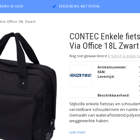
NDAG IN HUIS!
VERZENDING MET POSTNL
Via Office 18L Zwart
CONTEC Enkele fiet
Via Office 18L Zwart
Nog niet gewaardeerd
|
Schrijf je eigen 
Artikelnummer:
EAN:
Levertijd:
Beschikbaarheid:
Stijlvolle enkele fietstas en schouder
verstelbare schouderriem en ruimte 
Gemaakt van waterafstotend polyest
weggewerkte haken.
Lees meer