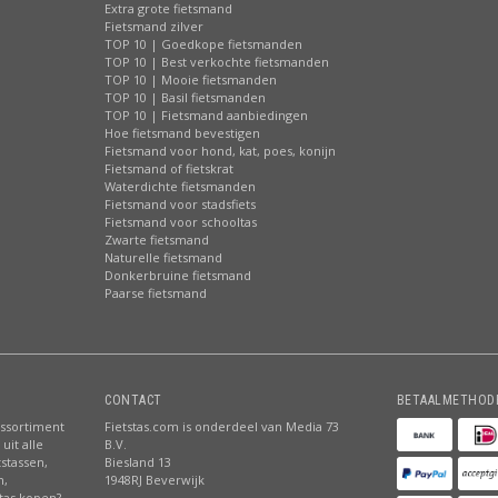
Extra grote fietsmand
Fietsmand zilver
TOP 10 | Goedkope fietsmanden
TOP 10 | Best verkochte fietsmanden
TOP 10 | Mooie fietsmanden
TOP 10 | Basil fietsmanden
TOP 10 | Fietsmand aanbiedingen
Hoe fietsmand bevestigen
Fietsmand voor hond, kat, poes, konijn
Fietsmand of fietskrat
Waterdichte fietsmanden
Fietsmand voor stadsfiets
Fietsmand voor schooltas
Zwarte fietsmand
Naturelle fietsmand
Donkerbruine fietsmand
Paarse fietsmand
CONTACT
BETAALMETHOD
assortiment
Fietstas.com is onderdeel van Media 73
uit alle
B.V.
tstassen,
Biesland 13
n,
1948RJ Beverwijk
stas kopen?