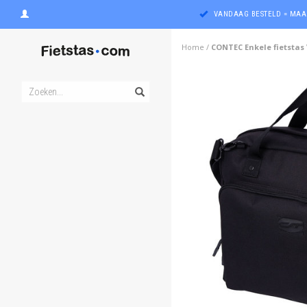
VANDAAG BESTELD = MAA
Home
/
CONTEC Enkele fietstas 
ghost
ghost
ghost
ghost