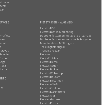
stassen
rechts
lvak
n
ERVOLG
FIETSTASSEN > ALGEMEEN
Fietstas USB
Fietstas met ledverlichting
omafiets
Dubbele fietstassen met grote brugmaat
smand
Dubbele fietstassen met smalle brugmaat
small
Mountainbike/ MTB rugzak
s
Trekkingfiets rugzak
Batavus
Trailbike rugzak
Gazelle
Fietszak
Cortina
Clarijs Fietstas
Koga
Fietstas Hema
tella
Fietstas Action
Sparta
Fietstas Blokker
Fietstas Wehkamp
Fietstas Bol.com
 INFO
Fietstas Decathlon
n
Fietstas ANWB
oes
Fietstas Coolblue
Fietstas Marktplaats
Fietstas Aldi
Fietstas Gamma
Fietstas Praxis