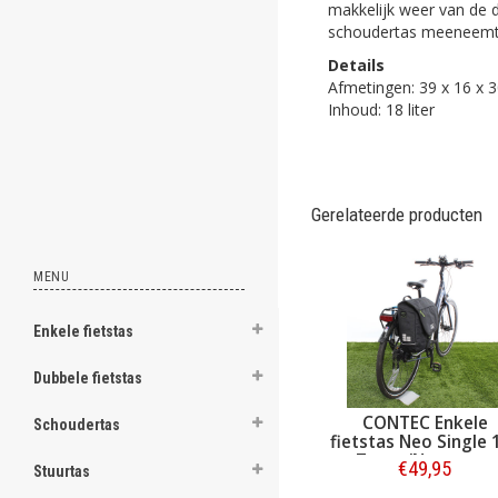
makkelijk weer van de d
ghost
schoudertas meeneemt,
Details
ghost
Afmetingen: 39 x 16 x 
Inhoud: 18 liter
ghost
ghost
ghost
Gerelateerde producten
ghost
MENU
ghost
Enkele fietstas
ghost
Dubbele fietstas
ghost
CONTEC Enkele
Schoudertas
ghost
fietstas Neo Single 
Zwart/Neogreen
€49,95
Stuurtas
ghost