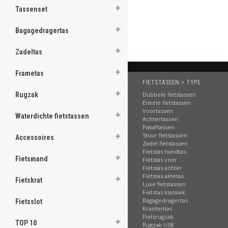
Bestellen
Tassenset
ghost
Bagagedragertas
Zadeltas
.
Frametas
FIETSTASSEN > TYPE
.
Dubbele fietstassen
Rugzak
Enkele fietstassen
.
Voortassen
Waterdichte fietstassen
Achtertassen
.
Pakaftassen
Stuur fietstassen
Accessoires
.
Zadel fietstassen
Fietstas handtas
.
Fietsmand
Fietstas voor
Fietstas achter
.
Fietstas aktetas
Fietskrat
Luxe fietstassen
Fietstas klassiek
.
Bagagedragertas
Fietsslot
Krantentas
.
Fietsrugzak
TOP 10
Rugzak USB