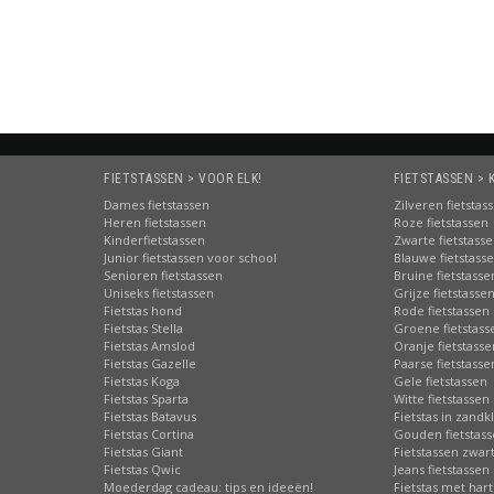
Bestellen
Bestellen
FIETSTASSEN > VOOR ELK!
FIETSTASSEN > 
Dames fietstassen
Zilveren fietstas
Heren fietstassen
Roze fietstassen
Kinderfietstassen
Zwarte fietstass
Junior fietstassen voor school
Blauwe fietstass
Senioren fietstassen
Bruine fietstasse
Uniseks fietstassen
Grijze fietstasse
Fietstas hond
Rode fietstassen
Fietstas Stella
Groene fietstass
Fietstas Amslod
Oranje fietstasse
Fietstas Gazelle
Paarse fietstasse
Fietstas Koga
Gele fietstassen
Fietstas Sparta
Witte fietstassen
Fietstas Batavus
Fietstas in zandk
Fietstas Cortina
Gouden fietstas
Fietstas Giant
Fietstassen zwart
Fietstas Qwic
Jeans fietstassen
Moederdag cadeau: tips en ideeën!
Fietstas met hart