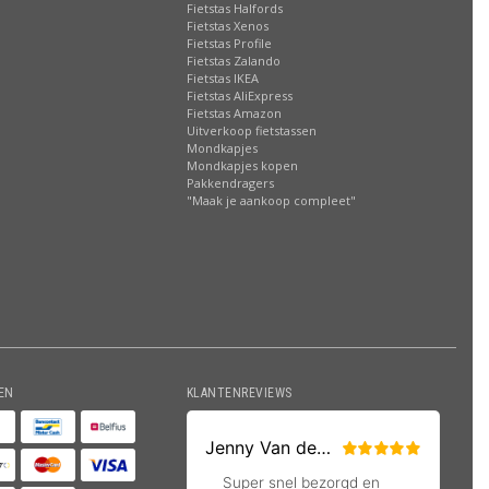
Fietstas Halfords
Fietstas Xenos
Fietstas Profile
Fietstas Zalando
Fietstas IKEA
Fietstas AliExpress
Fietstas Amazon
Uitverkoop fietstassen
Mondkapjes
Mondkapjes kopen
Pakkendragers
"Maak je aankoop compleet"
EN
KLANTENREVIEWS