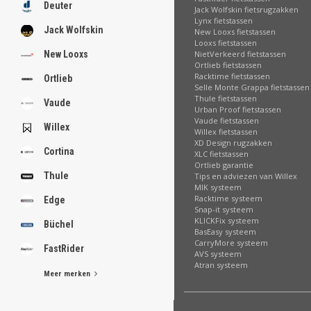
Deuter
Jack Wolfskin fietsrugzakken
Lynx fietstassen
Jack Wolfskin
New Looxs fietstassen
Looxs fietstassen
NietVerkeerd fietstassen
New Looxs
Ortlieb fietstassen
Racktime fietstassen
Ortlieb
Selle Monte Grappa fietstassen
Thule fietstassen
Vaude
Urban Proof fietstassen
Vaude fietstassen
Willex
Willex fietstassen
XD Design rugzakken
Cortina
XLC fietstassen
Ortlieb garantie
Thule
Tips en adviezen van Willex
MIK systeem
Racktime systeem
Edge
Snap-it systeem
KLICKFix systeem
Büchel
BasEasy systeem
CarryMore systeem
FastRider
AVS systeem
Atran systeem
Meer merken