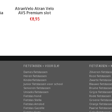
AtranVelo Atran Velo
ia
AVS Premium slot
t
€8,95
Bestellen
FIETSTASSEN > VOOR ELK!
FIETSTASSEN > 
Dames fietstassen
Zilveren fietstas
Heren fietstassen
Roze fietstassen
Kinderfietstassen
Zwarte fietstass
Junior fietstassen voor school
Blauwe fietstass
Senioren fietstassen
Bruine fietstasse
Uniseks fietstassen
Grijze fietstasse
Fietstas hond
Rode fietstassen
Fietstas Stella
Groene fietstass
Fietstas Amslod
Oranje fietstasse
Fietstas Gazelle
Paarse fietstasse
Fietstas Koga
Gele fietstassen