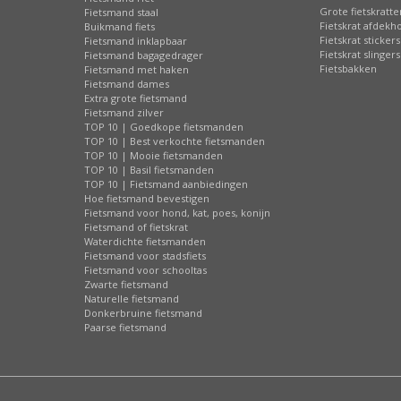
Grote fietskratte
Fietsmand staal
Fietskrat afdekh
Buikmand fiets
Fietskrat stickers
Fietsmand inklapbaar
Fietskrat slingers
Fietsmand bagagedrager
Fietsbakken
Fietsmand met haken
Fietsmand dames
Extra grote fietsmand
Fietsmand zilver
TOP 10 | Goedkope fietsmanden
TOP 10 | Best verkochte fietsmanden
TOP 10 | Mooie fietsmanden
TOP 10 | Basil fietsmanden
TOP 10 | Fietsmand aanbiedingen
Hoe fietsmand bevestigen
Fietsmand voor hond, kat, poes, konijn
Fietsmand of fietskrat
Waterdichte fietsmanden
Fietsmand voor stadsfiets
Fietsmand voor schooltas
Zwarte fietsmand
Naturelle fietsmand
Donkerbruine fietsmand
Paarse fietsmand