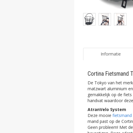
ghost
ghost
ghost
ghost
ghost
Informatie
ghost
Cortina Fietsmand 
ghost
De Tokyo van het mer
ghost
matzwart aluminium en 
gemakkelijk op de fiets
handvat waardoor deze 
ghost
AtranVelo System
ghost
Deze mooie
fietsmand
mand past op de Cortin
ghost
Geen probleem! Met de 