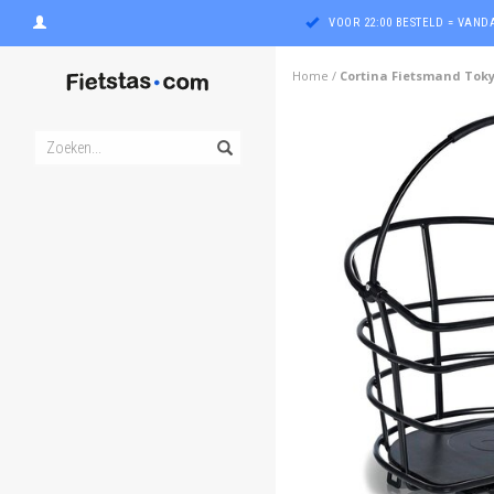
VOOR 22:00 BESTELD = VAN
Home
/
Cortina Fietsmand Tok
ghost
ghost
ghost
ghost