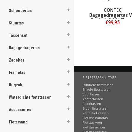
ghost
CONTEC
Schoudertas
Bagagedragertas V
Back AVS 32L Zwar
€99,95
Stuurtas
Bestellen
Tassenset
.
Bagagedragertas
.
Zadeltas
.
.
Frametas
FIETSTASSEN > TYPE
.
Dubbele fietstassen
Rugzak
Enkele fietstassen
.
Voortassen
Waterdichte fietstassen
Achtertassen
.
Pakaftassen
Stuur fietstassen
Accessoires
.
Zadel fietstassen
Fietstas handtas
Fietsmand
.
Fietstas voor
Fietstas achter
Fietstas aktetas