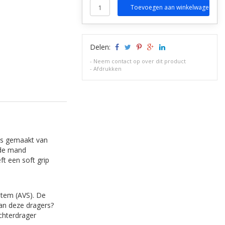
Toevoegen aan winkelwagen
Delen:
-
Neem contact op over dit product
-
Afdrukken
is gemaakt van
 de mand
ft een soft grip
stem (AVS). De
an deze dragers?
chterdrager