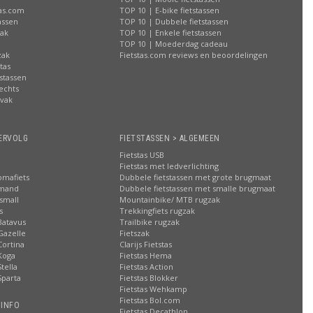
tas.com
TOP 10 | E-bike fietstassen
assen
TOP 10 | Dubbele fietstassen
zak
TOP 10 | Enkele fietstassen
n
TOP 10 | Moederdag cadeau
zak
Fietstas.com reviews en beoordelingen
tas
stassen
rechts
lvak
n
ERVOLG
FIETSTASSEN > ALGEMEEN
Fietstas USB
Fietstas met ledverlichting
omafiets
Dubbele fietstassen met grote brugmaat
smand
Dubbele fietstassen met smalle brugmaat
small
Mountainbike/ MTB rugzak
s
Trekkingfiets rugzak
Batavus
Trailbike rugzak
Gazelle
Fietszak
Cortina
Clarijs Fietstas
Koga
Fietstas Hema
tella
Fietstas Action
Sparta
Fietstas Blokker
Fietstas Wehkamp
Fietstas Bol.com
 INFO
Fietstas Decathlon