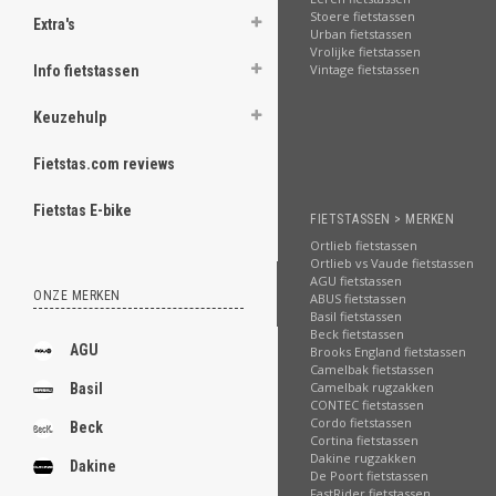
Stoere fietstassen
Extra's
Urban fietstassen
Vrolijke fietstassen
Vintage fietstassen
Info fietstassen
Keuzehulp
Fietstas.com reviews
Fietstas E-bike
FIETSTASSEN > MERKEN
Ortlieb fietstassen
Ortlieb vs Vaude fietstassen
AGU fietstassen
ONZE MERKEN
ABUS fietstassen
Basil fietstassen
Beck fietstassen
AGU
Brooks England fietstassen
Camelbak fietstassen
Camelbak rugzakken
Basil
CONTEC fietstassen
Cordo fietstassen
Beck
Cortina fietstassen
Dakine rugzakken
Dakine
De Poort fietstassen
FastRider fietstassen