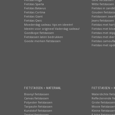
Fietstas Sparta
Witte fietstassen
Fietstas Batavus
Fietstas in zandk
Fietstas Cortina
Gouden fietstas
Fietstas Giant
Fietstassen zwart
Fietstas Qwic
Jeans fietstassen
Moederdag cadeau: tips en ideeën!
Fietstas met hart
Ideeën voor origineel Vaderdag cadeau!
Fietstas met bl
Goedkope fietstassen
Fietstas met sti
Fietstassen laten bedrukken
Fietstas met die
Goede merken fietstassen
Fietstas camoufl
Fietstas met opd
FIETSTASSEN > MATERIAAL
FIETSTASSEN > 
Bisonyl fietstassen
Waterdichte fiet
Canvas fietstassen
Reflecterende fi
Polyester fietstassen
Grote fietstassen
Tarpaulin fietstassen
Mooie fietstasse
Kunststof fietstassen
Kleine fietstasse
Textiel fietstassen
E-bike fietstasse