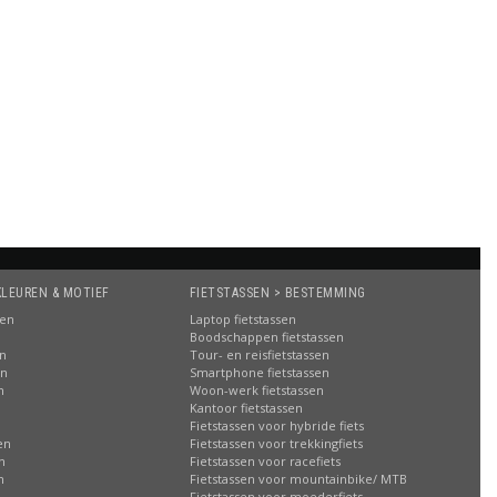
KLEUREN & MOTIEF
FIETSTASSEN > BESTEMMING
sen
Laptop fietstassen
Boodschappen fietstassen
en
Tour- en reisfietstassen
en
Smartphone fietstassen
n
Woon-werk fietstassen
n
Kantoor fietstassen
Fietstassen voor hybride fiets
en
Fietstassen voor trekkingfiets
n
Fietstassen voor racefiets
n
Fietstassen voor mountainbike/ MTB
Fietstassen voor moederfiets