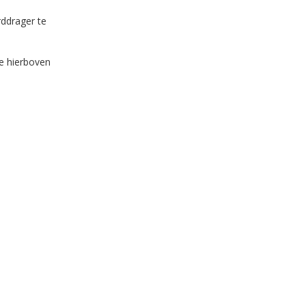
rddrager te
e hierboven