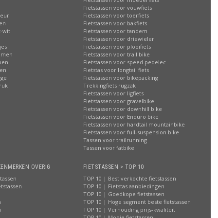
Fietstassen voor vouwfiets
leur
Fietstassen voor toerfiets
sen
Fietstassen voor bakfiets
-wit
Fietstassen voor tandem
Fietstassen voor driewieler
jes
Fietstassen voor plooifiets
oemen
Fietstassen voor trail bike
ppen
Fietstassen voor speed pedelec
ren
Fietstas voor longtail fiets
age
Fietstassen voor bikepacking
ruk
Trekkingfiets rugzak
Fietstassen voor ligfiets
Fietstassen voor gravelbike
Fietstassen voor downhill bike
Fietstassen voor Enduro bike
Fietstassen voor hardtail mountainbike
Fietstassen voor full-suspension bike
Tassen voor trailrunning
Tassen voor fatbike
KENMERKEN OVERIG
FIETSTASSEN > TOP 10
stassen
TOP 10 | Best verkochte fietstassen
etstassen
TOP 10 | Fietstas aanbiedingen
TOP 10 | Goedkope fietstassen
n
TOP 10 | Hoge segment beste fietstassen
n
TOP 10 | Verhouding prijs-kwaliteit
n
TOP 10 | Mooie fietstassen