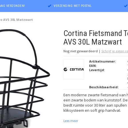
DAAG VERZONDEN!
VERZENDING MET POSTNL
yo AVS 30L Matzwart
Cortina Fietsmand 
AVS 30L Matzwart
Nog niet gewaardeerd
|
Schrijf je eigen 
Artikelnummer:
EAN:
Levertijd:
Beschikbaarheid:
Een moderne zwarte fietsmand van h
een zwarte bodem van kunststof. 
biedt ruimte voor 30 liter aan spulle
kliksysteem en soft grip handvat.
Lees meer