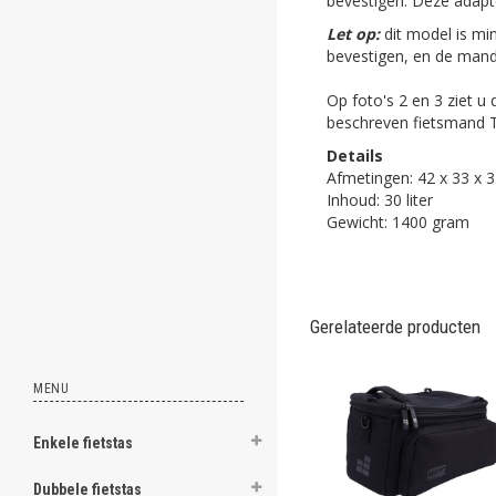
bevestigen. Deze adapte
ghost
Let op:
dit model is m
bevestigen, en de mand
ghost
Op foto's 2 en 3 ziet 
ghost
beschreven fietsmand T
Details
ghost
Afmetingen: 42 x 33 x 
Inhoud: 30 liter
ghost
Gewicht: 1400 gram
ghost
ghost
Gerelateerde producten
ghost
MENU
ghost
ghost
Enkele fietstas
ghost
Dubbele fietstas