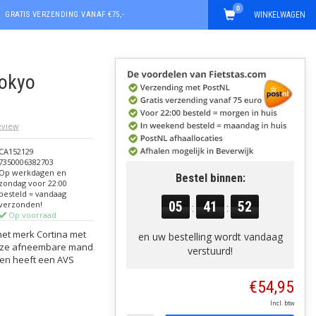
0
GRATIS VERZENDING VANAF €75,-
WINKELWAGEN
Tokyo
review
CA152129
7350006382703
Op werkdagen en
Bestel binnen:
zondag voor 22:00
besteld = vandaag
05
41
51
verzonden!
:
:
Op voorraad
et merk Cortina met
en uw bestelling wordt vandaag
Deze afneembare mand
verstuurd!
n en heeft een AVS
€54,95
Incl. btw