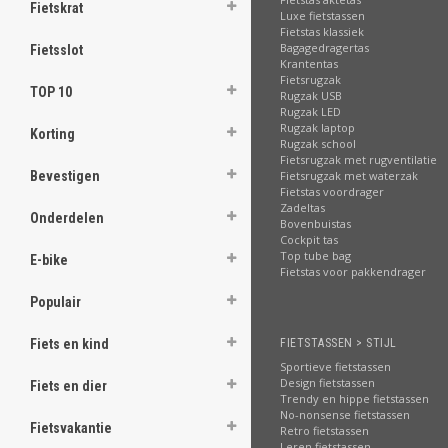
.
Fietskrat
Luxe fietstassen
Fietstas klassiek
Bagagedragertas
Fietsslot
Krantentas
Fietsrugzak
TOP 10
Rugzak USB
.
Rugzak LED
.
Rugzak laptop
.
Korting
Rugzak school
.
Fietsrugzak met rugventilatie
.
Fietsrugzak met waterzak
Bevestigen
.
Fietstas voordrager
.
Zadeltas
.
Onderdelen
Bovenbuistas
.
Cockpit tas
Top tube bag
E-bike
Fietstas voor pakkendrager
[email protected]
Populair
FIETSTASSEN > STIJL
Fiets en kind
Sportieve fietstassen
Design fietstassen
Fiets en dier
Trendy en hippe fietstassen
No-nonsense fietstassen
Fietsvakantie
Retro fietstassen
Leren fietstassen