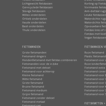
Lichtgewicht fietstassen
Korting op Fiets
Gerecyclede fietstassen
Vormvaste fietst
Stevige fietstassen
Anti-diefstal rug
Willex onderdelen
Leuke fietstasse
Ortlieb onderdelen
Waterdichte rug
Vaude onderdelen
Waterdichte fiets
Basil onderdelen
Opvouwbare fiet
Thule onderdelen
Fietstas links of 
Fietstas met koe
Vegan fietstasse
FIETSMANDEN
FIETSMANDEN V
Grote fietsmanden
Roze fietsmand
Fietsmand slingers
Plastic fietsmand
Hondenfietsmand met fietstas combineren
Fietsmand voor 
Fietsmanden voor de e-bike
Roze kinderfiet
Fietsmand met deksel
Fietsmand extra 
Fietsmand voor achterop
Fietsmand cover
Kleine fietsmand
Fietsmand voor 
Witte fietsmand
Fietsmand voor 
Grote fietsmand
Fietsmand voor 
Bruine fietsmand
Fietsmand voor 
Fietsmand medium
Fietsmand voor S
Grijze fietsmand
Fietsmand voor 
Fietsmand zonder deksel
Fietsmand metaal
FIETSKRATTEN >
Fietsmand riet