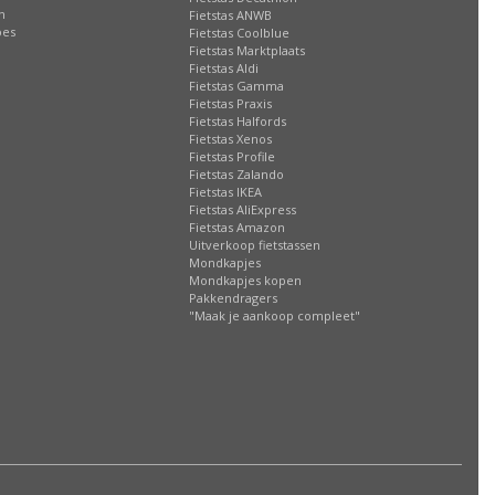
n
Fietstas ANWB
oes
Fietstas Coolblue
Fietstas Marktplaats
Fietstas Aldi
Fietstas Gamma
Fietstas Praxis
Fietstas Halfords
Fietstas Xenos
Fietstas Profile
Fietstas Zalando
Fietstas IKEA
Fietstas AliExpress
Fietstas Amazon
Uitverkoop fietstassen
Mondkapjes
Mondkapjes kopen
Pakkendragers
"Maak je aankoop compleet"