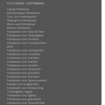
FIETSTASSEN > BESTEMMING
Laptop fietstassen
Boodschappen fietstassen
Tour- en reisfietstassen
Smartphone fietstassen
Woon-werk fietstassen
Kantoor fietstassen
Fietstassen voor hybride fiets
Fietstassen voor trekkingfiets
Fietstassen voor racefiets
Fietstassen voor mountainbike/
MTB
Fietstassen voor moederfiets
Fietstassen voor vouwfiets
Fietstassen voor toerfiets
Fietstassen voor bakfiets
Fietstassen voor tandem
Fietstassen voor driewieler
Fietstassen voor plooifiets
Fietstassen voor trail bike
Fietstassen voor speed pedelec
Fietstas voor longtail fiets
Fietstassen voor bikepacking
Trekkingfiets rugzak
Fietstassen voor ligfiets
Fietstassen voor gravelbike
Fietstassen voor downhill bike