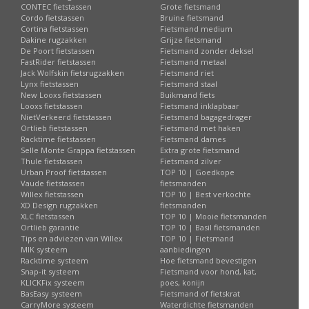
CONTEC fietstassen
Grote fietsmand
Cordo fietstassen
Bruine fietsmand
Cortina fietstassen
Fietsmand medium
Dakine rugzakken
Grijze fietsmand
De Poort fietstassen
Fietsmand zonder deksel
FastRider fietstassen
Fietsmand metaal
Jack Wolfskin fietsrugzakken
Fietsmand riet
Lynx fietstassen
Fietsmand staal
New Looxs fietstassen
Buikmand fiets
Looxs fietstassen
Fietsmand inklapbaar
NietVerkeerd fietstassen
Fietsmand bagagedrager
Ortlieb fietstassen
Fietsmand met haken
Racktime fietstassen
Fietsmand dames
Selle Monte Grappa fietstassen
Extra grote fietsmand
Thule fietstassen
Fietsmand zilver
Urban Proof fietstassen
TOP 10 | Goedkope
Vaude fietstassen
fietsmanden
Willex fietstassen
TOP 10 | Best verkochte
XD Design rugzakken
fietsmanden
XLC fietstassen
TOP 10 | Mooie fietsmanden
Ortlieb garantie
TOP 10 | Basil fietsmanden
Tips en adviezen van Willex
TOP 10 | Fietsmand
MIK systeem
aanbiedingen
Racktime systeem
Hoe fietsmand bevestigen
Snap-it systeem
Fietsmand voor hond, kat,
KLICKFix systeem
poes, konijn
BasEasy systeem
Fietsmand of fietskrat
CarryMore systeem
Waterdichte fietsmanden