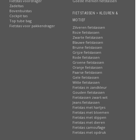
Fietstas voordrager
Goede merken fietstassen
Zadeltas
Bovenbuistas
FIETSTASSEN > KLEUREN &
Cockpit tas
MOTIEF
Top tube bag
Fietstas voor pakkendrager
Zilveren fietstassen
Roze fietstassen
Zwarte fietstassen
Blauwe fietstassen
Bruine fietstassen
Grijze fietstassen
Rode fietstassen
Groene fietstassen
Oranje fietstassen
Paarse fietstassen
Gele fietstassen
Witte fietstassen
Fietstas in zandkleur
Gouden fietstassen
Fietstassen zwart-wit
Jeans fietstassen
Fietstas met hartjes
Fietstas met bloemen
Fietstas met stippen
Fietstas met dieren
Fietstas camouflage
Fietstas met opdruk