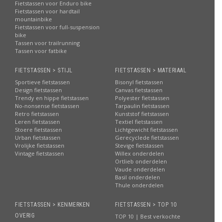
Fietstassen voor Enduro bike
Fietstassen voor hardtail
mountainbike
Fietstassen voor full-suspension
bike
Tassen voor trailrunning
Tassen voor fatbike
FIETSTASSEN > STIJL
FIETSTASSEN > MATERIAAL
Sportieve fietstassen
Bisonyl fietstassen
Design fietstassen
Canvas fietstassen
Trendy en hippe fietstassen
Polyester fietstassen
No-nonsense fietstassen
Tarpaulin fietstassen
Retro fietstassen
Kunststof fietstassen
Leren fietstassen
Textiel fietstassen
Stoere fietstassen
Lichtgewicht fietstassen
Urban fietstassen
Gerecyclede fietstassen
Vrolijke fietstassen
Stevige fietstassen
Vintage fietstassen
Willex onderdelen
Ortlieb onderdelen
Vaude onderdelen
Basil onderdelen
Thule onderdelen
FIETSTASSEN > KENMERKEN
FIETSTASSEN > TOP 10
OVERIG
TOP 10 | Best verkochte