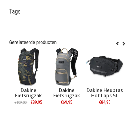
Tags
Gerelateerde producten
Dakine
Dakine
Dakine
Dakine Heup
Fietsrugzak
Fietsrugzak
Fietsrugzak
Hot Laps 5
Drafter
Drafter 10L
Session
Black
€99,95
€89,95
€69,95
€84,95
€109,00
ackpack 10L
Cascade Camo
Backpack 8L
Castlerock
Castlerock
Informatie
Informatie
Informatie
Informatie