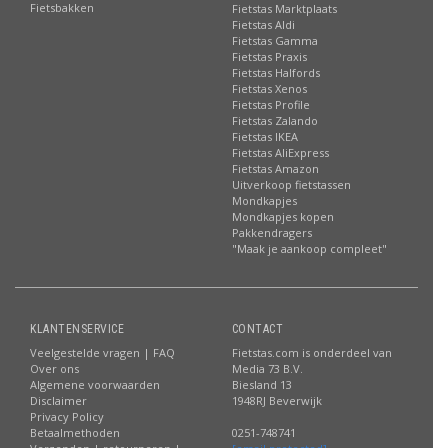
Fietsbakken
Fietstas Marktplaats
Fietstas Aldi
Fietstas Gamma
Fietstas Praxis
Fietstas Halfords
Fietstas Xenos
Fietstas Profile
Fietstas Zalando
Fietstas IKEA
Fietstas AliExpress
Fietstas Amazon
Uitverkoop fietstassen
Mondkapjes
Mondkapjes kopen
Pakkendragers
"Maak je aankoop compleet"
KLANTENSERVICE
CONTACT
Veelgestelde vragen | FAQ
Fietstas.com is onderdeel van
Over ons
Media 73 B.V.
Algemene voorwaarden
Biesland 13
Disclaimer
1948RJ Beverwijk
Privacy Policy
Betaalmethoden
0251-748741