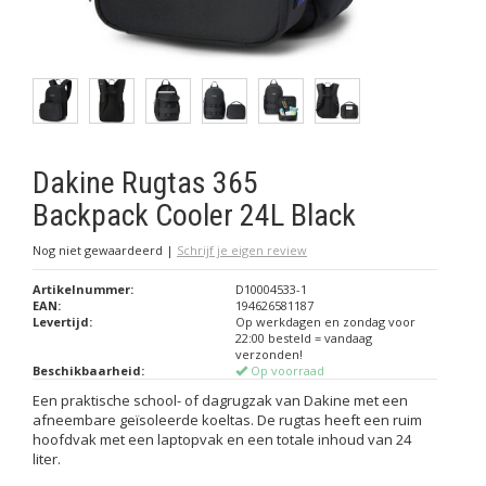
Dakine Rugtas 365
Backpack Cooler 24L Black
Nog niet gewaardeerd
|
Schrijf je eigen review
Artikelnummer:
D10004533-1
EAN:
194626581187
Levertijd:
Op werkdagen en zondag voor
22:00 besteld = vandaag
verzonden!
Beschikbaarheid:
Op voorraad
Een praktische school- of dagrugzak van Dakine met een
afneembare geïsoleerde koeltas. De rugtas heeft een ruim
hoofdvak met een laptopvak en een totale inhoud van 24
liter.