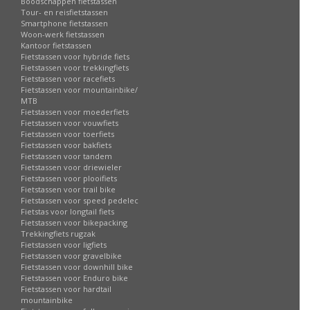
Boodschappen fietstassen
Tour- en reisfietstassen
Smartphone fietstassen
Woon-werk fietstassen
Kantoor fietstassen
Fietstassen voor hybride fiets
Fietstassen voor trekkingfiets
Fietstassen voor racefiets
Fietstassen voor mountainbike/
MTB
Fietstassen voor moederfiets
Fietstassen voor vouwfiets
Fietstassen voor toerfiets
Fietstassen voor bakfiets
Fietstassen voor tandem
Fietstassen voor driewieler
Fietstassen voor plooifiets
Fietstassen voor trail bike
Fietstassen voor speed pedelec
Fietstas voor longtail fiets
Fietstassen voor bikepacking
Trekkingfiets rugzak
Fietstassen voor ligfiets
Fietstassen voor gravelbike
Fietstassen voor downhill bike
Fietstassen voor Enduro bike
Fietstassen voor hardtail
mountainbike