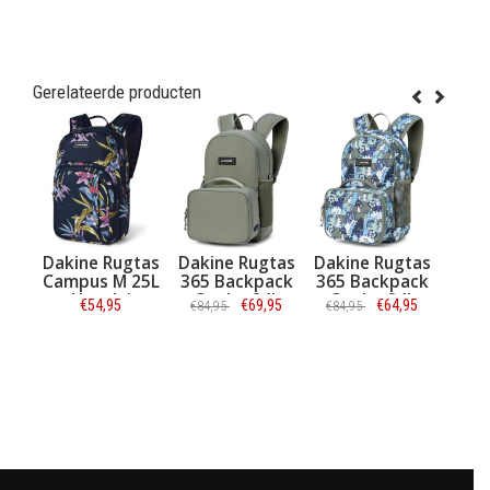
Gerelateerde producten
kine Rugtas
Dakine Rugtas
Dakine Rugtas
Dakine Camp
mpus M 25L
365 Backpack
365 Backpack
Hybrid
Hanalei
Cooler 24L
Cooler 24L
Backpack 26
€54,95
€69,95
€64,95
€59,95
€84,95
€84,95
Mulled Basil
Whimsical
Black
Forest
Informatie
Informatie
Informatie
Informatie