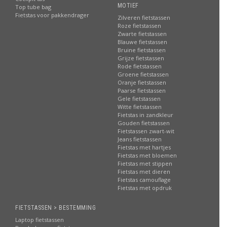
MOTIEF
Top tube bag
Fietstas voor pakkendrager
Zilveren fietstassen
Roze fietstassen
Zwarte fietstassen
Blauwe fietstassen
Bruine fietstassen
Grijze fietstassen
Rode fietstassen
Groene fietstassen
Oranje fietstassen
Paarse fietstassen
Gele fietstassen
Witte fietstassen
Fietstas in zandkleur
Gouden fietstassen
Fietstassen zwart-wit
Jeans fietstassen
Fietstas met hartjes
Fietstas met bloemen
Fietstas met stippen
Fietstas met dieren
Fietstas camouflage
Fietstas met opdruk
FIETSTASSEN > BESTEMMING
Laptop fietstassen