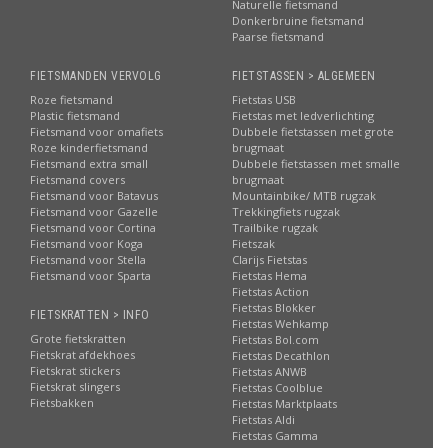
Naturelle fietsmand
Donkerbruine fietsmand
Paarse fietsmand
FIETSMANDEN VERVOLG
FIETSTASSEN > ALGEMEEN
Roze fietsmand
Fietstas USB
Plastic fietsmand
Fietstas met ledverlichting
Fietsmand voor omafiets
Dubbele fietstassen met grote
Roze kinderfietsmand
brugmaat
Fietsmand extra small
Dubbele fietstassen met smalle
Fietsmand covers
brugmaat
Fietsmand voor Batavus
Mountainbike/ MTB rugzak
Fietsmand voor Gazelle
Trekkingfiets rugzak
Fietsmand voor Cortina
Trailbike rugzak
Fietsmand voor Koga
Fietszak
Fietsmand voor Stella
Clarijs Fietstas
Fietsmand voor Sparta
Fietstas Hema
Fietstas Action
Fietstas Blokker
FIETSKRATTEN > INFO
Fietstas Wehkamp
Grote fietskratten
Fietstas Bol.com
Fietskrat afdekhoes
Fietstas Decathlon
Fietskrat stickers
Fietstas ANWB
Fietskrat slingers
Fietstas Coolblue
Fietsbakken
Fietstas Marktplaats
Fietstas Aldi
Fietstas Gamma