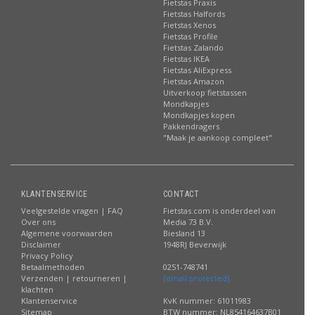
Fietstas Praxis
Fietstas Halfords
Fietstas Xenos
Fietstas Profile
Fietstas Zalando
Fietstas IKEA
Fietstas AliExpress
Fietstas Amazon
Uitverkoop fietstassen
Mondkapjes
Mondkapjes kopen
Pakkendragers
"Maak je aankoop compleet"
KLANTENSERVICE
CONTACT
Veelgestelde vragen | FAQ
Fietstas.com is onderdeel van
Over ons
Media 73 B.V.
Algemene voorwaarden
Biesland 13
Disclaimer
1948RJ Beverwijk
Privacy Policy
Betaalmethoden
0251-748741
Verzenden | retourneren |
[email protected]
klachten
Klantenservice
KvK nummer: 61011983
Sitemap
BTW nummer: NL854164637B01