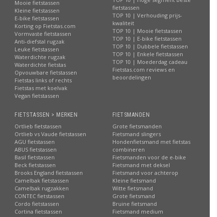
Mooie fietstassen
fietstassen
Kleine fietstassen
TOP 10 | Verhouding prijs-
E-bike fietstassen
kwaliteit
Korting op Fietstas.com
TOP 10 | Mooie fietstassen
Vormvaste fietstassen
TOP 10 | E-bike fietstassen
Anti-diefstal rugzak
TOP 10 | Dubbele fietstassen
Leuke fietstassen
TOP 10 | Enkele fietstassen
Waterdichte rugzak
TOP 10 | Moederdag cadeau
Waterdichte fietstas
Fietstas.com reviews en
Opvouwbare fietstassen
beoordelingen
Fietstas links of rechts
Fietstas met koelvak
Vegan fietstassen
FIETSTASSEN > MERKEN
FIETSMANDEN
Ortlieb fietstassen
Grote fietsmanden
Ortlieb vs Vaude fietstassen
Fietsmand slingers
AGU fietstassen
Hondenfietsmand met fietstas
ABUS fietstassen
combineren
Basil fietstassen
Fietsmanden voor de e-bike
Beck fietstassen
Fietsmand met deksel
Brooks England fietstassen
Fietsmand voor achterop
Camelbak fietstassen
Kleine fietsmand
Camelbak rugzakken
Witte fietsmand
CONTEC fietstassen
Grote fietsmand
Cordo fietstassen
Bruine fietsmand
Cortina fietstassen
Fietsmand medium