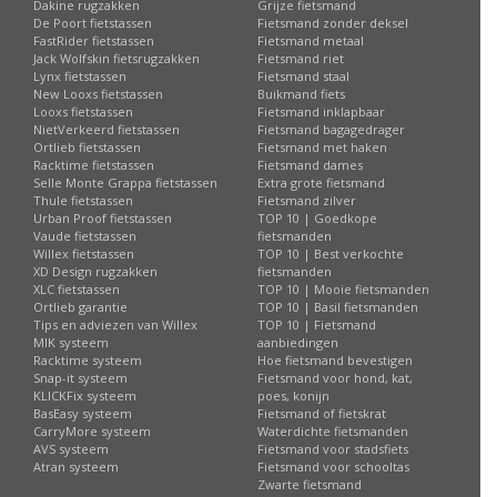
Dakine rugzakken
Grijze fietsmand
De Poort fietstassen
Fietsmand zonder deksel
FastRider fietstassen
Fietsmand metaal
Jack Wolfskin fietsrugzakken
Fietsmand riet
Lynx fietstassen
Fietsmand staal
New Looxs fietstassen
Buikmand fiets
Looxs fietstassen
Fietsmand inklapbaar
NietVerkeerd fietstassen
Fietsmand bagagedrager
Ortlieb fietstassen
Fietsmand met haken
Racktime fietstassen
Fietsmand dames
Selle Monte Grappa fietstassen
Extra grote fietsmand
Thule fietstassen
Fietsmand zilver
Urban Proof fietstassen
TOP 10 | Goedkope
Vaude fietstassen
fietsmanden
Willex fietstassen
TOP 10 | Best verkochte
XD Design rugzakken
fietsmanden
XLC fietstassen
TOP 10 | Mooie fietsmanden
Ortlieb garantie
TOP 10 | Basil fietsmanden
Tips en adviezen van Willex
TOP 10 | Fietsmand
MIK systeem
aanbiedingen
Racktime systeem
Hoe fietsmand bevestigen
Snap-it systeem
Fietsmand voor hond, kat,
KLICKFix systeem
poes, konijn
BasEasy systeem
Fietsmand of fietskrat
CarryMore systeem
Waterdichte fietsmanden
AVS systeem
Fietsmand voor stadsfiets
Atran systeem
Fietsmand voor schooltas
Zwarte fietsmand