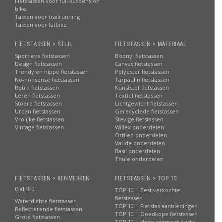
Fietstassen voor full-suspension
bike
Tassen voor trailrunning
Tassen voor fatbike
FIETSTASSEN > STIJL
FIETSTASSEN > MATERIAAL
Sportieve fietstassen
Bisonyl fietstassen
Design fietstassen
Canvas fietstassen
Trendy en hippe fietstassen
Polyester fietstassen
No-nonsense fietstassen
Tarpaulin fietstassen
Retro fietstassen
Kunststof fietstassen
Leren fietstassen
Textiel fietstassen
Stoere fietstassen
Lichtgewicht fietstassen
Urban fietstassen
Gerecyclede fietstassen
Vrolijke fietstassen
Stevige fietstassen
Vintage fietstassen
Willex onderdelen
Ortlieb onderdelen
Vaude onderdelen
Basil onderdelen
Thule onderdelen
FIETSTASSEN > KENMERKEN
FIETSTASSEN > TOP 10
OVERIG
TOP 10 | Best verkochte
fietstassen
Waterdichte fietstassen
TOP 10 | Fietstas aanbiedingen
Reflecterende fietstassen
TOP 10 | Goedkope fietstassen
Grote fietstassen
TOP 10 | Hoge segment beste