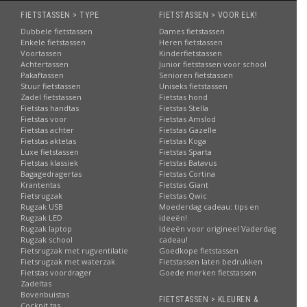
FIETSTASSEN > TYPE
FIETSTASSEN > VOOR ELK!
Dubbele fietstassen
Dames fietstassen
Enkele fietstassen
Heren fietstassen
Voortassen
Kinderfietstassen
Achtertassen
Junior fietstassen voor school
Pakaftassen
Senioren fietstassen
Stuur fietstassen
Uniseks fietstassen
Zadel fietstassen
Fietstas hond
Fietstas handtas
Fietstas Stella
Fietstas voor
Fietstas Amslod
Fietstas achter
Fietstas Gazelle
Fietstas aktetas
Fietstas Koga
Luxe fietstassen
Fietstas Sparta
Fietstas klassiek
Fietstas Batavus
Bagagedragertas
Fietstas Cortina
Krantentas
Fietstas Giant
Fietsrugzak
Fietstas Qwic
Rugzak USB
Moederdag cadeau: tips en
Rugzak LED
ideeën!
Rugzak laptop
Ideeën voor origineel Vaderdag
Rugzak school
cadeau!
Fietsrugzak met rugventilatie
Goedkope fietstassen
Fietsrugzak met waterzak
Fietstassen laten bedrukken
Fietstas voordrager
Goede merken fietstassen
Zadeltas
Bovenbuistas
FIETSTASSEN > KLEUREN &
Cockpit tas