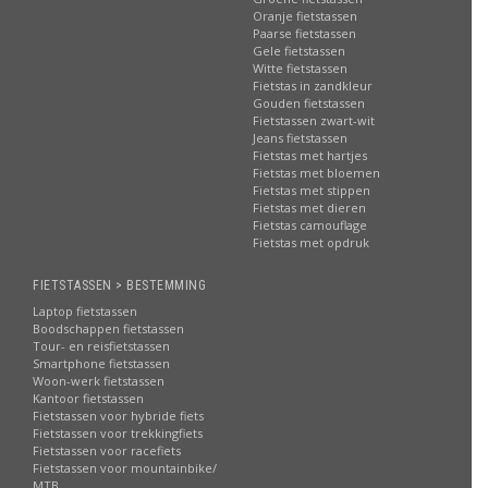
Oranje fietstassen
Paarse fietstassen
Gele fietstassen
Witte fietstassen
Fietstas in zandkleur
Gouden fietstassen
Fietstassen zwart-wit
Jeans fietstassen
Fietstas met hartjes
Fietstas met bloemen
Fietstas met stippen
Fietstas met dieren
Fietstas camouflage
Fietstas met opdruk
FIETSTASSEN > BESTEMMING
Laptop fietstassen
Boodschappen fietstassen
Tour- en reisfietstassen
Smartphone fietstassen
Woon-werk fietstassen
Kantoor fietstassen
Fietstassen voor hybride fiets
Fietstassen voor trekkingfiets
Fietstassen voor racefiets
Fietstassen voor mountainbike/
MTB