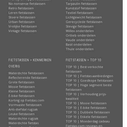
No-nonsense fietstassen
Tarpaulin fietstassen
Retro fietstassen
Kunststof fietstassen
Leren fietstassen
Textiel fietstassen
Stoere fietstassen
Lichtgewicht fietstassen
Urban fietstassen
Gerecyclede fietstassen
Vrolijke fietstassen
Stevige fietstassen
Vintage fietstassen
Willex onderdelen
Ortlieb onderdelen
Vaude onderdelen
Basil onderdelen
Thule onderdelen
FIETSTASSEN > KENMERKEN
FIETSTASSEN > TOP 10
OVERIG
TOP 10 | Best verkochte
fietstassen
Waterdichte fietstassen
TOP 10 | Fietstas aanbiedingen
Reflecterende fietstassen
TOP 10 | Goedkope fietstassen
Grote fietstassen
TOP 10 | Hoge segment beste
Mooie fietstassen
fietstassen
Kleine fietstassen
TOP 10 | Verhouding prijs-
E-bike fietstassen
kwaliteit
Korting op Fietstas.com
TOP 10 | Mooie fietstassen
Vormvaste fietstassen
TOP 10 | E-bike fietstassen
Anti-diefstal rugzak
TOP 10 | Dubbele fietstassen
Leuke fietstassen
TOP 10 | Enkele fietstassen
Waterdichte rugzak
TOP 10 | Moederdag cadeau
Waterdichte fietstas
Fietstas.com reviews en