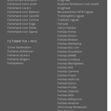
Fietsmand extra small
Dubbele fietstassen met smalle
Fietsmand covers
brugmaat
Fietsmand voor Batavus
Mountainbike/ MTB rugzak
Fietsmand voor Gazelle
Trekkingfiets rugzak
Fietsmand voor Cortina
Trailbike rugzak
Fietsmand voor Koga
Fietszak
Fietsmand voor Stella
Clarijs Fietstas
Fietsmand voor Sparta
Fietstas Hema
Fietstas Action
Fietstas Blokker
FIETSKRATTEN > INFO
Fietstas Wehkamp
Grote fietskratten
Fietstas Bol.com
Fietskrat afdekhoes
Fietstas Decathlon
Fietskrat stickers
Fietstas ANWB
Fietskrat slingers
Fietstas Coolblue
Fietsbakken
Fietstas Marktplaats
Fietstas Aldi
Fietstas Gamma
Fietstas Praxis
Fietstas Halfords
Fietstas Xenos
Fietstas Profile
Fietstas Zalando
Fietstas IKEA
Fietstas AliExpress
Fietstas Amazon
Uitverkoop fietstassen
Mondkapjes