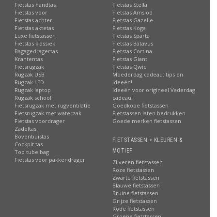
Fietstas handtas
Fietstas Stella
Fietstas voor
Fietstas Amslod
Fietstas achter
Fietstas Gazelle
Fietstas aktetas
Fietstas Koga
Luxe fietstassen
Fietstas Sparta
Fietstas klassiek
Fietstas Batavus
Bagagedragertas
Fietstas Cortina
Krantentas
Fietstas Giant
Fietsrugzak
Fietstas Qwic
Rugzak USB
Moederdag cadeau: tips en
Rugzak LED
ideeën!
Rugzak laptop
Ideeën voor origineel Vaderdag
Rugzak school
cadeau!
Fietsrugzak met rugventilatie
Goedkope fietstassen
Fietsrugzak met waterzak
Fietstassen laten bedrukken
Fietstas voordrager
Goede merken fietstassen
Zadeltas
Bovenbuistas
FIETSTASSEN > KLEUREN &
Cockpit tas
MOTIEF
Top tube bag
Fietstas voor pakkendrager
Zilveren fietstassen
Roze fietstassen
Zwarte fietstassen
Blauwe fietstassen
Bruine fietstassen
Grijze fietstassen
Rode fietstassen
Groene fietstassen