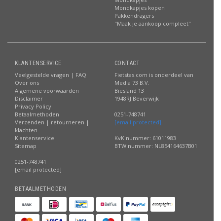
Mondkapjes kopen
Pakkendragers
"Maak je aankoop compleet"
KLANTENSERVICE
CONTACT
Veelgestelde vragen | FAQ
Fietstas.com is onderdeel van
Over ons
Media 73 B.V.
Algemene voorwaarden
Biesland 13
Disclaimer
1948RJ Beverwijk
Privacy Policy
Betaalmethoden
0251-748741
Verzenden | retourneren |
[email protected]
klachten
Klantenservice
KvK nummer: 61011983
Sitemap
BTW nummer: NL854164637B01
0251-748741
[email protected]
BETAALMETHODEN