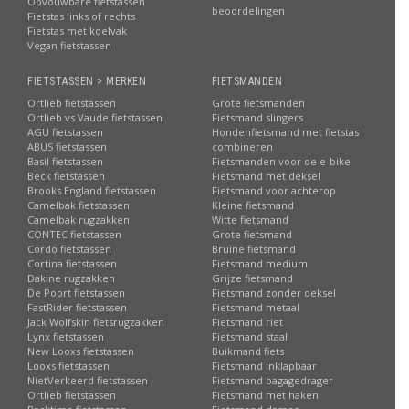
Opvouwbare fietstassen
beoordelingen
Fietstas links of rechts
Fietstas met koelvak
Vegan fietstassen
FIETSTASSEN > MERKEN
FIETSMANDEN
Ortlieb fietstassen
Grote fietsmanden
Ortlieb vs Vaude fietstassen
Fietsmand slingers
AGU fietstassen
Hondenfietsmand met fietstas
ABUS fietstassen
combineren
Basil fietstassen
Fietsmanden voor de e-bike
Beck fietstassen
Fietsmand met deksel
Brooks England fietstassen
Fietsmand voor achterop
Camelbak fietstassen
Kleine fietsmand
Camelbak rugzakken
Witte fietsmand
CONTEC fietstassen
Grote fietsmand
Cordo fietstassen
Bruine fietsmand
Cortina fietstassen
Fietsmand medium
Dakine rugzakken
Grijze fietsmand
De Poort fietstassen
Fietsmand zonder deksel
FastRider fietstassen
Fietsmand metaal
Jack Wolfskin fietsrugzakken
Fietsmand riet
Lynx fietstassen
Fietsmand staal
New Looxs fietstassen
Buikmand fiets
Looxs fietstassen
Fietsmand inklapbaar
NietVerkeerd fietstassen
Fietsmand bagagedrager
Ortlieb fietstassen
Fietsmand met haken