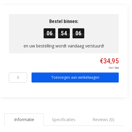
Bestel binnen:
06
54
05
:
:
en uw bestelling wordt vandaag verstuurd!
€34,95
Incl. btw
Toevoegen aan winkelwagen
Informatie
Specificaties
Reviews (0)