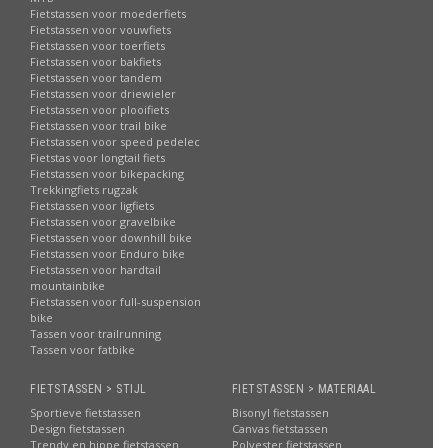
Fietstassen voor moederfiets
Fietstassen voor vouwfiets
Fietstassen voor toerfiets
Fietstassen voor bakfiets
Fietstassen voor tandem
Fietstassen voor driewieler
Fietstassen voor plooifiets
Fietstassen voor trail bike
Fietstassen voor speed pedelec
Fietstas voor longtail fiets
Fietstassen voor bikepacking
Trekkingfiets rugzak
Fietstassen voor ligfiets
Fietstassen voor gravelbike
Fietstassen voor downhill bike
Fietstassen voor Enduro bike
Fietstassen voor hardtail
mountainbike
Fietstassen voor full-suspension
bike
Tassen voor trailrunning
Tassen voor fatbike
FIETSTASSEN > STIJL
FIETSTASSEN > MATERIAAL
Sportieve fietstassen
Bisonyl fietstassen
Design fietstassen
Canvas fietstassen
Trendy en hippe fietstassen
Polyester fietstassen