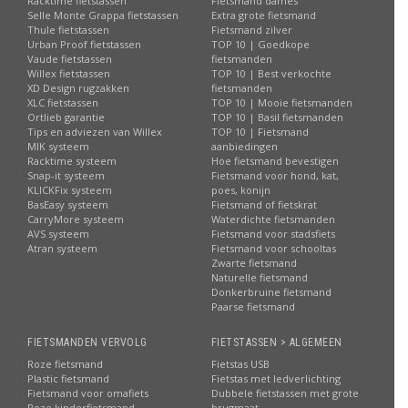
Racktime fietstassen
Fietsmand dames
Selle Monte Grappa fietstassen
Extra grote fietsmand
Thule fietstassen
Fietsmand zilver
Urban Proof fietstassen
TOP 10 | Goedkope
Vaude fietstassen
fietsmanden
Willex fietstassen
TOP 10 | Best verkochte
XD Design rugzakken
fietsmanden
XLC fietstassen
TOP 10 | Mooie fietsmanden
Ortlieb garantie
TOP 10 | Basil fietsmanden
Tips en adviezen van Willex
TOP 10 | Fietsmand
MIK systeem
aanbiedingen
Racktime systeem
Hoe fietsmand bevestigen
Snap-it systeem
Fietsmand voor hond, kat,
KLICKFix systeem
poes, konijn
BasEasy systeem
Fietsmand of fietskrat
CarryMore systeem
Waterdichte fietsmanden
AVS systeem
Fietsmand voor stadsfiets
Atran systeem
Fietsmand voor schooltas
Zwarte fietsmand
Naturelle fietsmand
Donkerbruine fietsmand
Paarse fietsmand
FIETSMANDEN VERVOLG
FIETSTASSEN > ALGEMEEN
Roze fietsmand
Fietstas USB
Plastic fietsmand
Fietstas met ledverlichting
Fietsmand voor omafiets
Dubbele fietstassen met grote
Roze kinderfietsmand
brugmaat