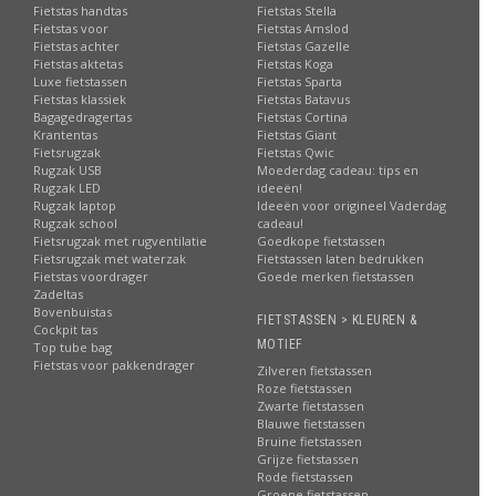
Fietstas handtas
Fietstas Stella
Fietstas voor
Fietstas Amslod
Fietstas achter
Fietstas Gazelle
Fietstas aktetas
Fietstas Koga
Luxe fietstassen
Fietstas Sparta
Fietstas klassiek
Fietstas Batavus
Bagagedragertas
Fietstas Cortina
Krantentas
Fietstas Giant
Fietsrugzak
Fietstas Qwic
Rugzak USB
Moederdag cadeau: tips en
Rugzak LED
ideeën!
Rugzak laptop
Ideeën voor origineel Vaderdag
Rugzak school
cadeau!
Fietsrugzak met rugventilatie
Goedkope fietstassen
Fietsrugzak met waterzak
Fietstassen laten bedrukken
Fietstas voordrager
Goede merken fietstassen
Zadeltas
Bovenbuistas
FIETSTASSEN > KLEUREN &
Cockpit tas
MOTIEF
Top tube bag
Fietstas voor pakkendrager
Zilveren fietstassen
Roze fietstassen
Zwarte fietstassen
Blauwe fietstassen
Bruine fietstassen
Grijze fietstassen
Rode fietstassen
Groene fietstassen