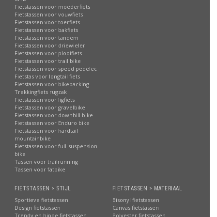
Fietstassen voor moederfiets
Fietstassen voor vouwfiets
Fietstassen voor toerfiets
Fietstassen voor bakfiets
Fietstassen voor tandem
Fietstassen voor driewieler
Fietstassen voor plooifiets
Fietstassen voor trail bike
Fietstassen voor speed pedelec
Fietstas voor longtail fiets
Fietstassen voor bikepacking
Trekkingfiets rugzak
Fietstassen voor ligfiets
Fietstassen voor gravelbike
Fietstassen voor downhill bike
Fietstassen voor Enduro bike
Fietstassen voor hardtail
mountainbike
Fietstassen voor full-suspension
bike
Tassen voor trailrunning
Tassen voor fatbike
FIETSTASSEN > STIJL
FIETSTASSEN > MATERIAAL
Sportieve fietstassen
Bisonyl fietstassen
Design fietstassen
Canvas fietstassen
Trendy en hippe fietstassen
Polyester fietstassen