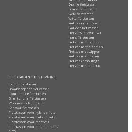
Oranje fietstassen
Paarse fietstassen
Gele fietstassen
Witte fietstassen
Fietstas in zandkleur
Gouden fietstassen
Fietstassen zwart-wit
Jeans fietstassen
Fietstas met hartjes
Fietstas met bloemen
Fietstas met stippen
Fietstas met dieren
Fietstas camouflage
Fietstas met opdruk
FIETSTASSEN > BESTEMMING
Laptop fietstassen
Boodschappen fietstassen
Tour- en reisfietstassen
Smartphone fietstassen
Woon-werk fietstassen
Kantoor fietstassen
Fietstassen voor hybride fiets
Fietstassen voor trekkingfiets
Fietstassen voor racefiets
Fietstassen voor mountainbike/
MTB