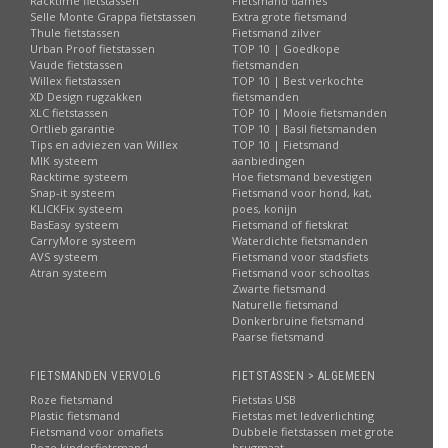
Racktime fietstassen
Fietsmand dames
Selle Monte Grappa fietstassen
Extra grote fietsmand
Thule fietstassen
Fietsmand zilver
Urban Proof fietstassen
TOP 10 | Goedkope
Vaude fietstassen
fietsmanden
Willex fietstassen
TOP 10 | Best verkochte
XD Design rugzakken
fietsmanden
XLC fietstassen
TOP 10 | Mooie fietsmanden
Ortlieb garantie
TOP 10 | Basil fietsmanden
Tips en adviezen van Willex
TOP 10 | Fietsmand
MIK systeem
aanbiedingen
Racktime systeem
Hoe fietsmand bevestigen
Snap-it systeem
Fietsmand voor hond, kat,
KLICKFix systeem
poes, konijn
BasEasy systeem
Fietsmand of fietskrat
CarryMore systeem
Waterdichte fietsmanden
AVS systeem
Fietsmand voor stadsfiets
Atran systeem
Fietsmand voor schooltas
Zwarte fietsmand
Naturelle fietsmand
Donkerbruine fietsmand
Paarse fietsmand
FIETSMANDEN VERVOLG
FIETSTASSEN > ALGEMEEN
Roze fietsmand
Fietstas USB
Plastic fietsmand
Fietstas met ledverlichting
Fietsmand voor omafiets
Dubbele fietstassen met grote
Roze kinderfietsmand
brugmaat