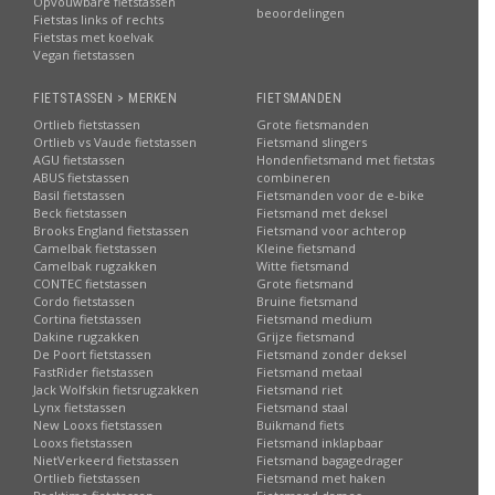
Opvouwbare fietstassen
beoordelingen
Fietstas links of rechts
Fietstas met koelvak
Vegan fietstassen
FIETSTASSEN > MERKEN
FIETSMANDEN
Ortlieb fietstassen
Grote fietsmanden
Ortlieb vs Vaude fietstassen
Fietsmand slingers
AGU fietstassen
Hondenfietsmand met fietstas
ABUS fietstassen
combineren
Basil fietstassen
Fietsmanden voor de e-bike
Beck fietstassen
Fietsmand met deksel
Brooks England fietstassen
Fietsmand voor achterop
Camelbak fietstassen
Kleine fietsmand
Camelbak rugzakken
Witte fietsmand
CONTEC fietstassen
Grote fietsmand
Cordo fietstassen
Bruine fietsmand
Cortina fietstassen
Fietsmand medium
Dakine rugzakken
Grijze fietsmand
De Poort fietstassen
Fietsmand zonder deksel
FastRider fietstassen
Fietsmand metaal
Jack Wolfskin fietsrugzakken
Fietsmand riet
Lynx fietstassen
Fietsmand staal
New Looxs fietstassen
Buikmand fiets
Looxs fietstassen
Fietsmand inklapbaar
NietVerkeerd fietstassen
Fietsmand bagagedrager
Ortlieb fietstassen
Fietsmand met haken