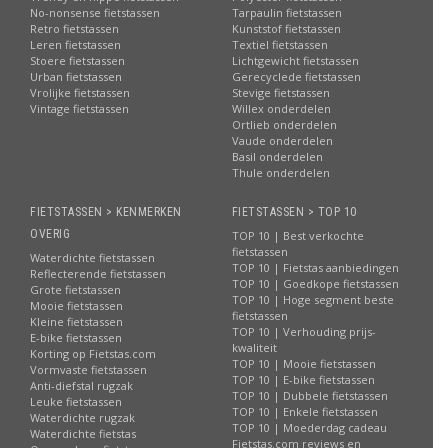
No-nonsense fietstassen
Tarpaulin fietstassen
Retro fietstassen
Kunststof fietstassen
Leren fietstassen
Textiel fietstassen
Stoere fietstassen
Lichtgewicht fietstassen
Urban fietstassen
Gerecyclede fietstassen
Vrolijke fietstassen
Stevige fietstassen
Vintage fietstassen
Willex onderdelen
Ortlieb onderdelen
Vaude onderdelen
Basil onderdelen
Thule onderdelen
FIETSTASSEN > KENMERKEN
FIETSTASSEN > TOP 10
OVERIG
TOP 10 | Best verkochte
fietstassen
Waterdichte fietstassen
TOP 10 | Fietstas aanbiedingen
Reflecterende fietstassen
TOP 10 | Goedkope fietstassen
Grote fietstassen
TOP 10 | Hoge segment beste
Mooie fietstassen
fietstassen
Kleine fietstassen
TOP 10 | Verhouding prijs-
E-bike fietstassen
kwaliteit
Korting op Fietstas.com
TOP 10 | Mooie fietstassen
Vormvaste fietstassen
TOP 10 | E-bike fietstassen
Anti-diefstal rugzak
TOP 10 | Dubbele fietstassen
Leuke fietstassen
TOP 10 | Enkele fietstassen
Waterdichte rugzak
TOP 10 | Moederdag cadeau
Waterdichte fietstas
Fietstas.com reviews en