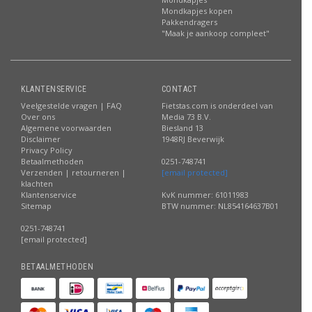
Mondkapjes kopen
Pakkendragers
"Maak je aankoop compleet"
KLANTENSERVICE
CONTACT
Veelgestelde vragen | FAQ
Fietstas.com is onderdeel van
Over ons
Media 73 B.V.
Algemene voorwaarden
Biesland 13
Disclaimer
1948RJ Beverwijk
Privacy Policy
Betaalmethoden
0251-748741
Verzenden | retourneren |
[email protected]
klachten
Klantenservice
KvK nummer: 61011983
Sitemap
BTW nummer: NL854164637B01
0251-748741
[email protected]
BETAALMETHODEN