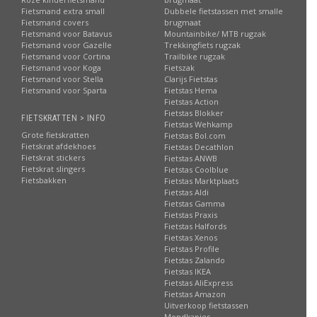
Fietsmand extra small
Dubbele fietstassen met smalle
Fietsmand covers
brugmaat
Fietsmand voor Batavus
Mountainbike/ MTB rugzak
Fietsmand voor Gazelle
Trekkingfiets rugzak
Fietsmand voor Cortina
Trailbike rugzak
Fietsmand voor Koga
Fietszak
Fietsmand voor Stella
Clarijs Fietstas
Fietsmand voor Sparta
Fietstas Hema
Fietstas Action
Fietstas Blokker
FIETSKRATTEN > INFO
Fietstas Wehkamp
Grote fietskratten
Fietstas Bol.com
Fietskrat afdekhoes
Fietstas Decathlon
Fietskrat stickers
Fietstas ANWB
Fietskrat slingers
Fietstas Coolblue
Fietsbakken
Fietstas Marktplaats
Fietstas Aldi
Fietstas Gamma
Fietstas Praxis
Fietstas Halfords
Fietstas Xenos
Fietstas Profile
Fietstas Zalando
Fietstas IKEA
Fietstas AliExpress
Fietstas Amazon
Uitverkoop fietstassen
Mondkapjes