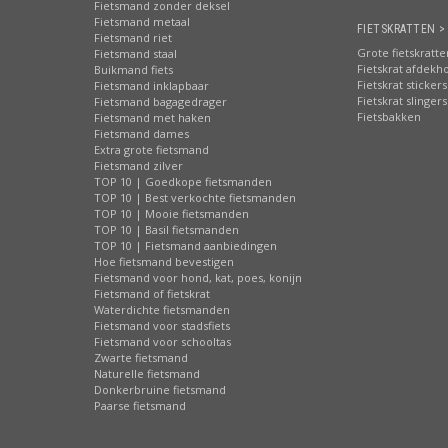
Fietsmand zonder deksel
Fietsmand metaal
FIETSKRATTEN >
Fietsmand riet
Grote fietskratte
Fietsmand staal
Fietskrat afdekh
Buikmand fiets
Fietskrat stickers
Fietsmand inklapbaar
Fietskrat slingers
Fietsmand bagagedrager
Fietsbakken
Fietsmand met haken
Fietsmand dames
Extra grote fietsmand
Fietsmand zilver
TOP 10 | Goedkope fietsmanden
TOP 10 | Best verkochte fietsmanden
TOP 10 | Mooie fietsmanden
TOP 10 | Basil fietsmanden
TOP 10 | Fietsmand aanbiedingen
Hoe fietsmand bevestigen
Fietsmand voor hond, kat, poes, konijn
Fietsmand of fietskrat
Waterdichte fietsmanden
Fietsmand voor stadsfiets
Fietsmand voor schooltas
Zwarte fietsmand
Naturelle fietsmand
Donkerbruine fietsmand
Paarse fietsmand