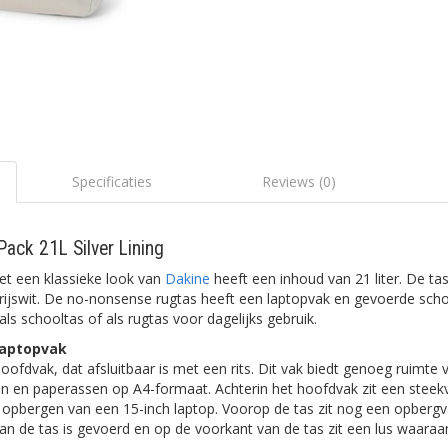
Specificaties
Reviews (0)
ack 21L Silver Lining
t een klassieke look van
Dakine
heeft een inhoud van 21 liter. De tas
grijswit. De no-nonsense rugtas heeft een laptopvak en gevoerde sch
ls schooltas of als rugtas voor dagelijks gebruik.
laptopvak
oofdvak, dat afsluitbaar is met een rits. Dit vak biedt genoeg ruimte
en en paperassen op A4-formaat. Achterin het hoofdvak zit een steekv
et opbergen van een 15-inch laptop. Voorop de tas zit nog een opberg
van de tas is gevoerd en op de voorkant van de tas zit een lus waaraan