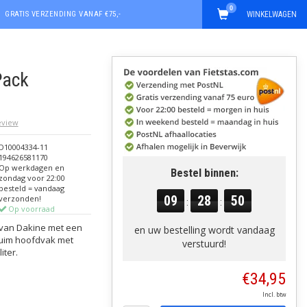
0
GRATIS VERZENDING VANAF €75,-
WINKELWAGEN
Pack
review
D10004334-11
194626581170
Op werkdagen en
Bestel binnen:
zondag voor 22:00
besteld = vandaag
09
28
49
verzonden!
:
:
Op voorraad
 van Dakine met een
en uw bestelling wordt vandaag
ruim hoofdvak met
verstuurd!
iter.
€34,95
Incl. btw