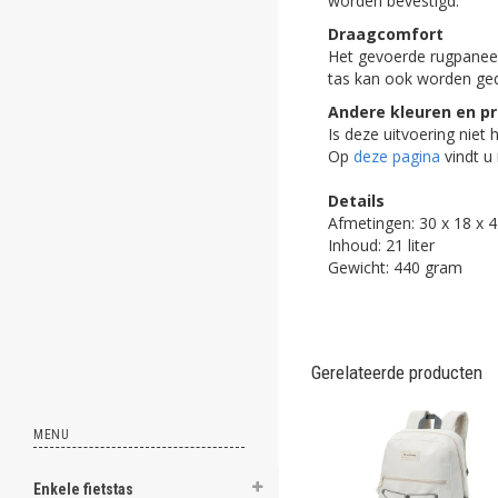
worden bevestigd.
ghost
Draagcomfort
Het gevoerde rugpaneel
ghost
tas kan ook worden ge
Andere kleuren en pr
ghost
Is deze uitvoering niet
Op
deze pagina
vindt u 
ghost
Details
ghost
Afmetingen: 30 x 18 x 
Inhoud: 21 liter
ghost
Gewicht: 440 gram
ghost
ghost
Gerelateerde producten
ghost
MENU
ghost
ghost
Enkele fietstas