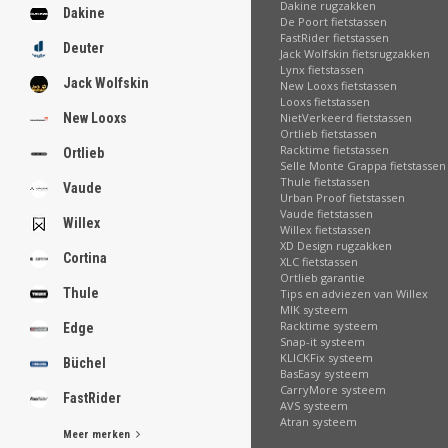
Dakine rugzakken
Dakine
De Poort fietstassen
FastRider fietstassen
Deuter
Jack Wolfskin fietsrugzakken
Lynx fietstassen
Jack Wolfskin
New Looxs fietstassen
Looxs fietstassen
NietVerkeerd fietstassen
New Looxs
Ortlieb fietstassen
Racktime fietstassen
Ortlieb
Selle Monte Grappa fietstassen
Thule fietstassen
Vaude
Urban Proof fietstassen
Vaude fietstassen
Willex
Willex fietstassen
XD Design rugzakken
Cortina
XLC fietstassen
Ortlieb garantie
Thule
Tips en adviezen van Willex
MIK systeem
Racktime systeem
Edge
Snap-it systeem
KLICKFix systeem
Büchel
BasEasy systeem
CarryMore systeem
FastRider
AVS systeem
Atran systeem
Meer merken