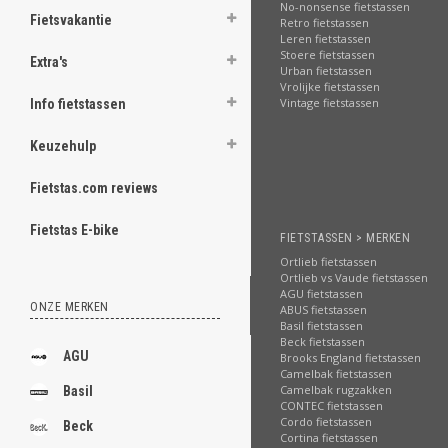
No-nonsense fietstassen
Fietsvakantie
Retro fietstassen
Leren fietstassen
Stoere fietstassen
Extra's
Urban fietstassen
Vrolijke fietstassen
Vintage fietstassen
Info fietstassen
Keuzehulp
Fietstas.com reviews
Fietstas E-bike
FIETSTASSEN > MERKEN
Ortlieb fietstassen
Ortlieb vs Vaude fietstassen
AGU fietstassen
ONZE MERKEN
ABUS fietstassen
Basil fietstassen
Beck fietstassen
AGU
Brooks England fietstassen
Camelbak fietstassen
Camelbak rugzakken
Basil
CONTEC fietstassen
Cordo fietstassen
Beck
Cortina fietstassen