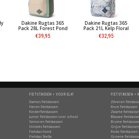
dy
Dakine Rugtas 365
Dakine Rugtas 365
L
Pack 28L Forest Pond
Pack 21L Kelp Floral
€39,95
€32,95
Bestellen
Bestellen
FIETSTASSEN > VOOR ELK!
FIETSTASSEN > 
Dames fietstassen
Zilveren fietstas
Heren fietstassen
Roze fietstassen
Kinderfietstassen
Zwarte fietstass
Junior fietstassen voor school
Blauwe fietstass
Senioren fietstassen
Bruine fietstasse
Uniseks fietstassen
Grijze fietstasse
Fietstas hond
Rode fietstassen
Fietstas Stella
Groene fietstass