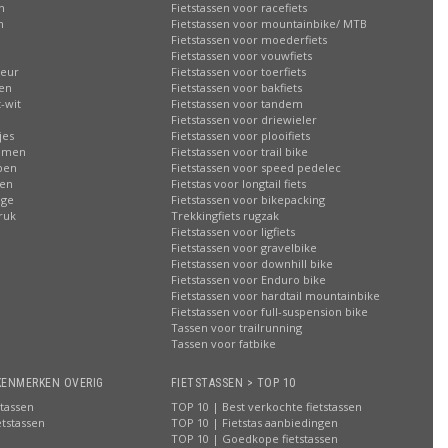
n
Fietstassen voor racefiets
n
Fietstassen voor mountainbike/ MTB
Fietstassen voor moederfiets
Fietstassen voor vouwfiets
leur
Fietstassen voor toerfiets
sen
Fietstassen voor bakfiets
-wit
Fietstassen voor tandem
Fietstassen voor driewieler
jes
Fietstassen voor plooifiets
oemen
Fietstassen voor trail bike
ppen
Fietstassen voor speed pedelec
ren
Fietstas voor longtail fiets
age
Fietstassen voor bikepacking
ruk
Trekkingfiets rugzak
Fietstassen voor ligfiets
Fietstassen voor gravelbike
Fietstassen voor downhill bike
Fietstassen voor Enduro bike
Fietstassen voor hardtail mountainbike
Fietstassen voor full-suspension bike
Tassen voor trailrunning
Tassen voor fatbike
KENMERKEN OVERIG
FIETSTASSEN > TOP 10
stassen
TOP 10 | Best verkochte fietstassen
etstassen
TOP 10 | Fietstas aanbiedingen
TOP 10 | Goedkope fietstassen