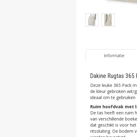
ghost
ghost
ghost
ghost
ghost
Informatie
ghost
Dakine Rugtas 365 P
ghost
Deze leuke 365 Pack me
ghost
de kleur gebroken wit/
ideaal om te gebruiken a
ghost
Ruim hoofdvak met 
De tas heeft een ruim h
ghost
van verschillende boek
dat geschikt is voor h
ghost
ritssluiting. De bodem 