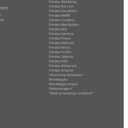
Fietstas Wehkamp
Fietstas Bol.com
 INFO
Fietstas Decathlon
n
Fietstas ANWB
oes
Fietstas Coolblue
Fietstas Marktplaats
Fietstas Aldi
Fietstas Gamma
Fietstas Praxis
Fietstas Halfords
Fietstas Xenos
Fietstas Profile
Fietstas Zalando
Fietstas IKEA
Fietstas AliExpress
Fietstas Amazon
Uitverkoop fietstassen
Mondkapjes
Mondkapjes kopen
Pakkendragers
"Maak je aankoop compleet"