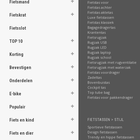
.
Fietsmand
Fietstas voor
Fietstas achter
Fietstas aktetas
Fietskrat
Luxe fietstassen
Fietstas klassiek
Bagagedragertas
Fietsslot
.
Krantentas
.
Fietsrugzak
.
TOP 10
Rugzak USB
.
Rugzak LED
.
Rugzak laptop
Korting
.
Rugzak school
.
Fietsrugzak met rugventilatie
.
Fietsrugzak met waterzak
Bevestigen
.
Fietstas voordrager
Zadeltas
Onderdelen
Bovenbuistas
[email protected]
Cockpit tas
Top tube bag
E-bike
Fietstas voor pakkendrager
Populair
FIETSTASSEN > STIJL
Fiets en kind
Sportieve fietstassen
Design fietstassen
Fiets en dier
Trendy en hippe fietstassen