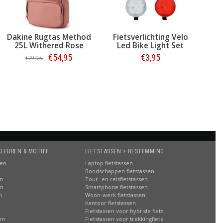
Dakine Rugtas Method
Fietsverlichting Velo
25L Withered Rose
Led Bike Light Set
€54,95
€3,95
€79,95
Bestellen
Bestellen
KLEUREN & MOTIEF
FIETSTASSEN > BESTEMMING
sen
Laptop fietstassen
Boodschappen fietstassen
en
Tour- en reisfietstassen
en
Smartphone fietstassen
n
Woon-werk fietstassen
n
Kantoor fietstassen
Fietstassen voor hybride fiets
en
Fietstassen voor trekkingfiets