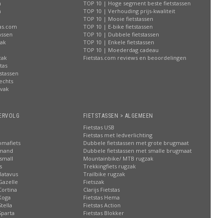
n
TOP 10 | Hoge segment beste fietstassen
n
TOP 10 | Verhouding prijs-kwaliteit
n
TOP 10 | Mooie fietstassen
tas.com
TOP 10 | E-bike fietstassen
assen
TOP 10 | Dubbele fietstassen
zak
TOP 10 | Enkele fietstassen
n
TOP 10 | Moederdag cadeau
zak
Fietstas.com reviews en beoordelingen
tas
stassen
rechts
lvak
n
ERVOLG
FIETSTASSEN > ALGEMEEN
Fietstas USB
Fietstas met ledverlichting
omafiets
Dubbele fietstassen met grote brugmaat
smand
Dubbele fietstassen met smalle brugmaat
small
Mountainbike/ MTB rugzak
s
Trekkingfiets rugzak
Batavus
Trailbike rugzak
Gazelle
Fietszak
Cortina
Clarijs Fietstas
Koga
Fietstas Hema
tella
Fietstas Action
Sparta
Fietstas Blokker