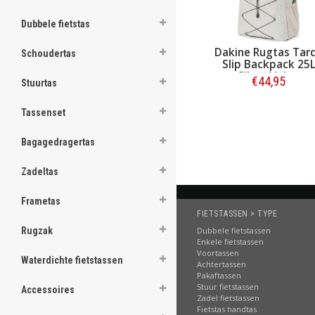
ghost
Dubbele fietstas
Dakine Rugtas Tar
Schoudertas
Slip Backpack 25
Silver Lining
€44,95
Stuurtas
.
Bestellen
Tassenset
.
Bagagedragertas
.
.
Zadeltas
.
Frametas
FIETSTASSEN > TYPE
.
Dubbele fietstassen
Rugzak
Enkele fietstassen
.
Voortassen
Waterdichte fietstassen
Achtertassen
.
Pakaftassen
Stuur fietstassen
Accessoires
.
Zadel fietstassen
Fietstas handtas