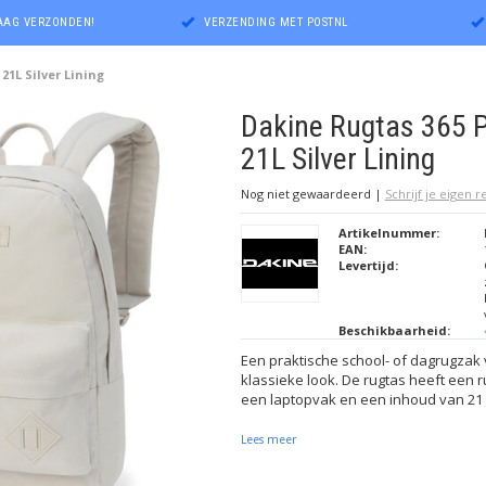
DAAG VERZONDEN!
VERZENDING MET POSTNL
21L Silver Lining
Dakine Rugtas 365 
21L Silver Lining
Nog niet gewaardeerd
|
Schrijf je eigen 
Artikelnummer:
EAN:
Levertijd:
Beschikbaarheid:
Een praktische school- of dagrugzak
klassieke look. De rugtas heeft een 
een laptopvak en een inhoud van 21 l
Lees meer