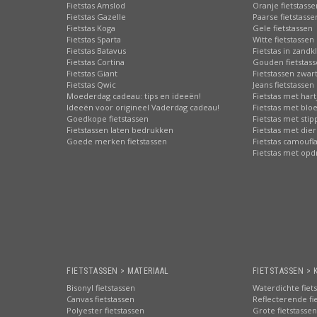
Fietstas Amslod
Oranje fietstasse
Fietstas Gazelle
Paarse fietstasse
Fietstas Koga
Gele fietstassen
Fietstas Sparta
Witte fietstassen
Fietstas Batavus
Fietstas in zandk
Fietstas Cortina
Gouden fietstas
Fietstas Giant
Fietstassen zwart
Fietstas Qwic
Jeans fietstassen
Moederdag cadeau: tips en ideeën!
Fietstas met hart
Ideeën voor origineel Vaderdag cadeau!
Fietstas met bl
Goedkope fietstassen
Fietstas met sti
Fietstassen laten bedrukken
Fietstas met die
Goede merken fietstassen
Fietstas camoufl
Fietstas met opd
FIETSTASSEN > MATERIAAL
FIETSTASSEN > 
Bisonyl fietstassen
Waterdichte fiet
Canvas fietstassen
Reflecterende fi
Polyester fietstassen
Grote fietstassen