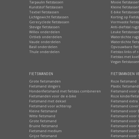
Tarpaulin fietstassen
Mooie fietstasse
Kunststof fietstassen
Kleine fietstasse
Textiel fietstassen
E-bike fietstasse
Lichtgewicht fietstassen
Korting op Fiets
Gerecyclede fietstassen
Vormvaste fietst
Stevige fietstassen
Anti-diefstal rug
Willex onderdelen
Leuke fietstasse
Ortlieb onderdelen
Waterdichte rug
Vaude onderdelen
Waterdichte fiets
Basil onderdelen
Opvouwbare fiet
Thule onderdelen
Fietstas links of 
Fietstas met koe
Vegan fietstasse
FIETSMANDEN
FIETSMANDEN V
Grote fietsmanden
Roze fietsmand
Fietsmand slingers
Plastic fietsmand
Hondenfietsmand met fietstas combineren
Fietsmand voor 
Fietsmanden voor de e-bike
Roze kinderfiet
Fietsmand met deksel
Fietsmand extra 
Fietsmand voor achterop
Fietsmand cover
Kleine fietsmand
Fietsmand voor 
Witte fietsmand
Fietsmand voor 
Grote fietsmand
Fietsmand voor 
Bruine fietsmand
Fietsmand voor 
Fietsmand medium
Fietsmand voor S
Grijze fietsmand
Fietsmand voor 