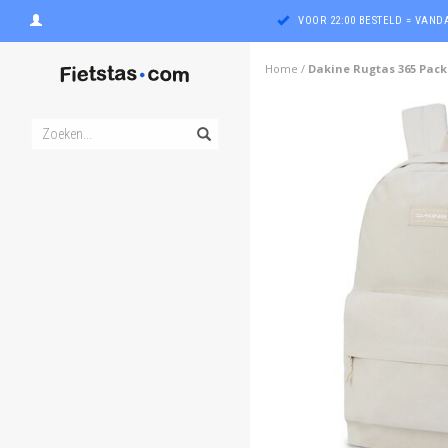
VOOR 22:00 BESTELD = VAN
Home
/
Dakine Rugtas 365 Pack 
ghost
ghost
ghost
ghost