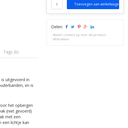
Toevoegen aan winkelwagen
Delen:
-
Neem contact op over dit product
-
Afdrukken
Tags (0)
 is uitgevoerd in
ouderbanden, en is
 voor het opbergen
ak (niet gevoerd)
vak met een
 een lichtje kan