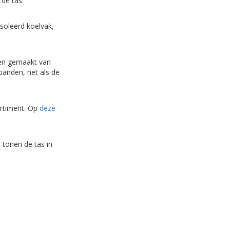
 de tas.
soleerd koelvak,
den gemaakt van
banden, net als de
ortiment. Op
deze
s tonen de tas in