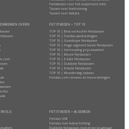
Fietstassen voor full-suspension bike
Tassen voor trailrunning
Tassen voor fatbike
KENMERKEN OVERIG
FIETSTASSEN > TOP 10
stassen
TOP 10 | Best verkochte fietstassen
etstassen
TOP 10 | Fietstas aanbiedingen
TOP 10 | Goedkope fietstassen
n
TOP 10 | Hoge segment beste fietstassen
n
TOP 10 | Verhouding prijs-kwaliteit
n
TOP 10 | Mooie fietstassen
tas.com
TOP 10 | E-bike fietstassen
assen
TOP 10 | Dubbele fietstassen
zak
TOP 10 | Enkele fietstassen
n
TOP 10 | Moederdag cadeau
zak
Fietstas.com reviews en beoordelingen
tas
stassen
rechts
lvak
n
ERVOLG
FIETSTASSEN > ALGEMEEN
Fietstas USB
Fietstas met ledverlichting
omafiets
Dubbele fietstassen met grote brugmaat