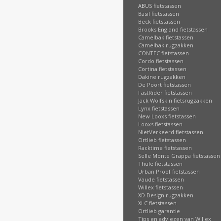
ABUS fietstassen
Basil fietstassen
Beck fietstassen
Brooks England fietstassen
Camelbak fietstassen
Camelbak rugzakken
CONTEC fietstassen
Cordo fietstassen
Cortina fietstassen
Dakine rugzakken
De Poort fietstassen
FastRider fietstassen
Jack Wolfskin fietsrugzakken
Lynx fietstassen
New Looxs fietstassen
Looxs fietstassen
NietVerkeerd fietstassen
Ortlieb fietstassen
Racktime fietstassen
Selle Monte Grappa fietstassen
Thule fietstassen
Urban Proof fietstassen
Vaude fietstassen
Willex fietstassen
XD Design rugzakken
XLC fietstassen
Ortlieb garantie
Tips en adviezen van Willex