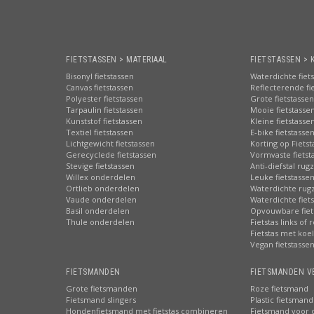
FIETSTASSEN > MATERIAAL
FIETSTASSEN > 
Bisonyl fietstassen
Waterdichte fiet
Canvas fietstassen
Reflecterende fi
Polyester fietstassen
Grote fietstassen
Tarpaulin fietstassen
Mooie fietstasse
Kunststof fietstassen
Kleine fietstasse
Textiel fietstassen
E-bike fietstasse
Lichtgewicht fietstassen
Korting op Fiets
Gerecyclede fietstassen
Vormvaste fietst
Stevige fietstassen
Anti-diefstal rug
Willex onderdelen
Leuke fietstasse
Ortlieb onderdelen
Waterdichte rug
Vaude onderdelen
Waterdichte fiets
Basil onderdelen
Opvouwbare fiet
Thule onderdelen
Fietstas links of 
Fietstas met koe
Vegan fietstasse
FIETSMANDEN
FIETSMANDEN V
Grote fietsmanden
Roze fietsmand
Fietsmand slingers
Plastic fietsmand
Hondenfietsmand met fietstas combineren
Fietsmand voor 