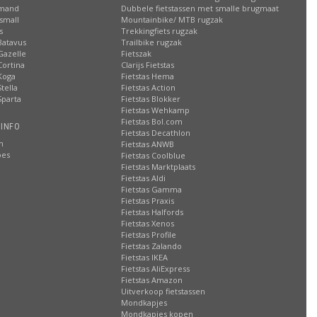
smand
Dubbele fietstassen met smalle brugmaat
small
Mountainbike/ MTB rugzak
s
Trekkingfiets rugzak
Batavus
Trailbike rugzak
Gazelle
Fietszak
Cortina
Clarijs Fietstas
Koga
Fietstas Hema
tella
Fietstas Action
Sparta
Fietstas Blokker
Fietstas Wehkamp
Fietstas Bol.com
 INFO
Fietstas Decathlon
n
Fietstas ANWB
oes
Fietstas Coolblue
Fietstas Marktplaats
Fietstas Aldi
Fietstas Gamma
Fietstas Praxis
Fietstas Halfords
Fietstas Xenos
Fietstas Profile
Fietstas Zalando
Fietstas IKEA
Fietstas AliExpress
Fietstas Amazon
Uitverkoop fietstassen
Mondkapjes
Mondkapjes kopen