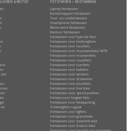
KLEUREN & MOTIEF
FIETSTASSEN > BESTEMMING
sen
Laptop fietstassen
Boodschappen fietstassen
en
Tour- en reisfietstassen
en
Smartphone fietstassen
n
Woon-werk fietstassen
n
Kantoor fietstassen
Fietstassen voor hybride fiets
en
Fietstassen voor trekkingfiets
n
Fietstassen voor racefiets
n
Fietstassen voor mountainbike/ MTB
Fietstassen voor moederfiets
Fietstassen voor vouwfiets
leur
Fietstassen voor toerfiets
sen
Fietstassen voor bakfiets
-wit
Fietstassen voor tandem
Fietstassen voor driewieler
jes
Fietstassen voor plooifiets
oemen
Fietstassen voor trail bike
ppen
Fietstassen voor speed pedelec
ren
Fietstas voor longtail fiets
age
Fietstassen voor bikepacking
ruk
Trekkingfiets rugzak
Fietstassen voor ligfiets
Fietstassen voor gravelbike
Fietstassen voor downhill bike
Fietstassen voor Enduro bike
Fietstassen voor hardtail mountainbike