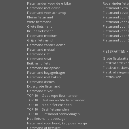
Fietsmanden voor de e-bike
Roze kinderfiet
Fietsmand met deksel
Fietsmand extra 
Fietsmand voor achterop
Fietsmand cover
Kleine fietsmand
Fietsmand voor 
Witte fietsmand
Fietsmand voor 
Grote fietsmand
Fietsmand voor 
Bruine fietsmand
Fietsmand voor 
Fietsmand medium
Fietsmand voor S
Grijze fietsmand
Fietsmand voor 
Fietsmand zonder deksel
Fietsmand metaal
FIETSKRATTEN >
Fietsmand riet
Grote fietskratte
Fietsmand staal
Fietskrat afdekh
Buikmand fiets
Fietskrat stickers
Fietsmand inklapbaar
Fietskrat slingers
Fietsmand bagagedrager
Fietsbakken
Fietsmand met haken
Fietsmand dames
Extra grote fietsmand
Fietsmand zilver
TOP 10 | Goedkope fietsmanden
TOP 10 | Best verkochte fietsmanden
TOP 10 | Mooie fietsmanden
TOP 10 | Basil fietsmanden
TOP 10 | Fietsmand aanbiedingen
Hoe fietsmand bevestigen
Fietsmand voor hond, kat, poes, konijn
Fietsmand of fietskrat