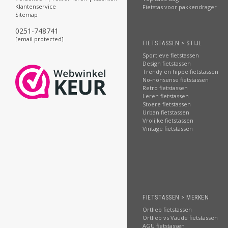
Klantenservice
Fietstas voor pakkendrager
Sitemap
0251-748741
[email protected]
FIETSTASSEN > STIJL
Sportieve fietstassen
Design fietstassen
Trendy en hippe fietstassen
No-nonsense fietstassen
Retro fietstassen
Leren fietstassen
Stoere fietstassen
Urban fietstassen
Vrolijke fietstassen
Vintage fietstassen
FIETSTASSEN > MERKEN
Ortlieb fietstassen
Ortlieb vs Vaude fietstassen
AGU fietstassen