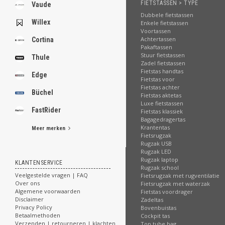
.
FIETSTASSEN > TYPE
Vaude
Dubbele fietstassen
Willex
Enkele fietstassen
Voortassen
Achtertassen
Cortina
Pakaftassen
.
Stuur fietstassen
.
Thule
Zadel fietstassen
.
Fietstas handtas
.
Edge
Fietstas voor
.
Fietstas achter
.
Büchel
Fietstas aktetas
.
Luxe fietstassen
.
FastRider
Fietstas klassiek
.
Bagagedragertas
Krantentas
Meer merken
Fietsrugzak
[email protected]
Rugzak USB
Rugzak LED
Rugzak laptop
KLANTENSERVICE
Rugzak school
Veelgestelde vragen | FAQ
Fietsrugzak met rugventilatie
Over ons
Fietsrugzak met waterzak
Algemene voorwaarden
Fietstas voordrager
Disclaimer
Zadeltas
Privacy Policy
Bovenbuistas
Betaalmethoden
Cockpit tas
Verzenden | retourneren | klachten
Top tube bag