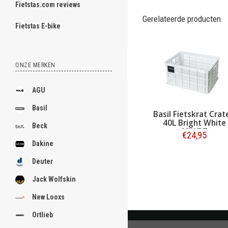
Fietstas.com reviews
ghost
Gerelateerde producten
Fietstas E-bike
ONZE MERKEN
.
.
AGU
.
Basil
Basil Fietskrat Crat
40L Bright White
.
Beck
MIK/RT
€24,95
.
Dakine
Bestellen
.
Deuter
.
Jack Wolfskin
.
New Looxs
.
Ortlieb