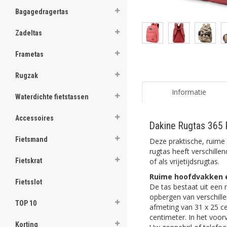
ghost
Bagagedragertas
ghost
Zadeltas
ghost
Frametas
ghost
Rugzak
ghost
Informatie
Waterdichte fietstassen
ghost
Accessoires
Dakine Rugtas 365 
ghost
Fietsmand
Deze praktische, ruime
ghost
rugtas heeft verschille
of als vrijetijdsrugtas.
Fietskrat
ghost
Ruime hoofdvakken 
Fietsslot
De tas bestaat uit een 
ghost
opbergen van verschill
TOP 10
afmeting van 31 x 25 ce
ghost
centimeter. In het voorv
Korting