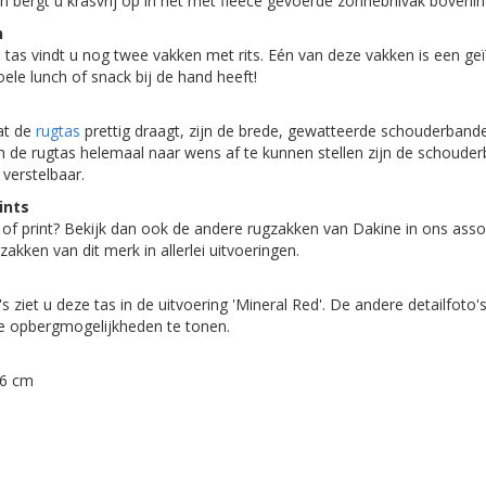
n bergt u krasvrij op in het met fleece gevoerde zonnebrilvak bovenin
h
tas vindt u nog twee vakken met rits. Eén van deze vakken is een geï
oele lunch of snack bij de hand heeft!
at de
rugtas
prettig draagt, zijn de brede, gewatteerde schouderban
de rugtas helemaal naar wens af te kunnen stellen zijn de schouder
 verstelbaar.
ints
 of print? Bekijk dan ook de andere rugzakken van Dakine in ons ass
akken van dit merk in allerlei uitvoeringen.
 ziet u deze tas in de uitvoering 'Mineral Red'. De andere detailfoto'
e opbergmogelijkheden te tonen.
46 cm