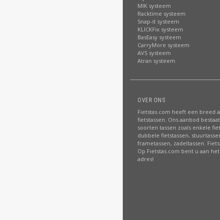
MIK systeem
Racktime systeem
Snap-it systeem
KLICKFix systeem
BasEasy systeem
CarryMore systeem
AVS systeem
Atran systeem
OVER ONS
Fietstas.com heeft een breed 
fietstassen. Ons aanbod bestaat 
soorten tassen zoals enkele fie
dubbele fietstassen, stuurtasse
frametassen, zadeltassen. Fiet
Op Fietstas.com bent u aan het 
adres!