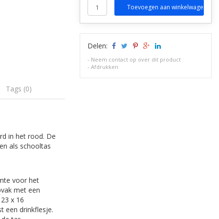
Toevoegen aan winkelwagen
Delen:
-
Neem contact op over dit product
-
Afdrukken
Tags (0)
rd in het rood. De
en als schooltas
imte voor het
opvak met een
 23 x 16
t een drinkflesje.