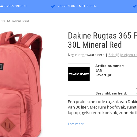
DAAG VERZONDEN!
VERZENDING MET POSTNL
 30L Mineral Red
Dakine Rugtas 365 
30L Mineral Red
Nog niet gewaardeerd
|
Schrijf je eigen 
Artikelnummer:
EAN:
Levertijd:
Beschikbaarheid:
Een praktische rode rugzak van Dak
van 30 liter. Met ruim hoofdvak, ruim
laptop, geïsoleerd koelvak, zonnebri
Lees meer