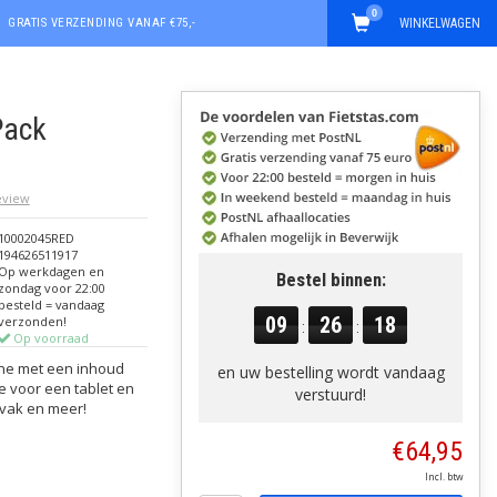
0
GRATIS VERZENDING VANAF €75,-
WINKELWAGEN
Pack
review
10002045RED
194626511917
Op werkdagen en
Bestel binnen:
zondag voor 22:00
besteld = vandaag
09
26
17
verzonden!
:
:
Op voorraad
ine met een inhoud
en uw bestelling wordt vandaag
te voor een tablet en
verstuurd!
lvak en meer!
€64,95
Incl. btw