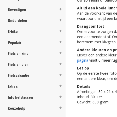
Uw zonnebril of telefoo
ghost
Altijd een koele lunc
Bevestigen
Aan de voorkant van de 
ghost
waardoor u altijd een k
Onderdelen
Draagcomfort
ghost
Om ervoor te zorgen d
E-bike
een ademende stof. Om 
ghost
borstriem met klikgesp,
Populair
ghost
Andere kleuren en pr
Fiets en kind
Liever een andere kleur
ghost
pagina
vindt u meer rugz
Fiets en dier
Let op
ghost
Op de eerste twee foto's
Fietsvakantie
een andere kleur, om d
ghost
Details
Extra's
Afmetingen: 30 x 21 x 
ghost
Inhoud: 30 liter
Info fietstassen
Gewicht: 600 gram
ghost
Keuzehulp
ghost