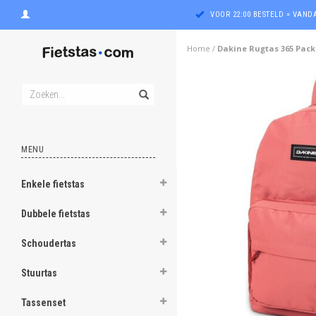
VOOR 22:00 BESTELD = VAN
Home
/
Dakine Rugtas 365 Pack
MENU
Enkele fietstas
ghost
Dubbele fietstas
ghost
Schoudertas
ghost
Stuurtas
ghost
Tassenset