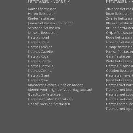
FIETSTASSEN > VOOR ELK!
FIETSTASSEN > 
Dames fietstassen
Zilveren fietstas
Heren fietstassen
Roze fietstassen
Kinderfietstassen
Zwarte fietstass
Junior fietstassen voor school
Blauwe fietstass
Senioren fietstassen
Bruine fietstasse
Uniseks fietstassen
Grijze fietstasse
Fietstas hond
Rode fietstassen
Fietstas Stella
Groene fietstass
Fietstas Amslod
Oranje fietstasse
Fietstas Gazelle
Paarse fietstasse
Fietstas Koga
Gele fietstassen
Fietstas Sparta
Witte fietstassen
Fietstas Batavus
Fietstas in zandk
Fietstas Cortina
Gouden fietstas
Fietstas Giant
Fietstassen zwart
Fietstas Qwic
Jeans fietstassen
Moederdag cadeau: tips en ideeën!
Fietstas met hart
Ideeën voor origineel Vaderdag cadeau!
Fietstas met bl
Goedkope fietstassen
Fietstas met sti
Fietstassen laten bedrukken
Fietstas met die
Goede merken fietstassen
Fietstas camoufl
Fietstas met opd