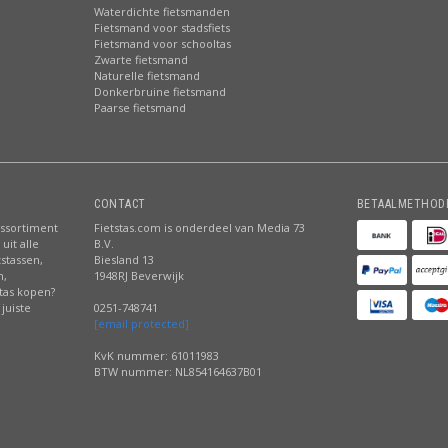
Waterdichte fietsmanden
Fietsmand voor stadsfiets
Fietsmand voor schooltas
Zwarte fietsmand
Naturelle fietsmand
Donkerbruine fietsmand
Paarse fietsmand
CONTACT
BETAALMETHOD
assortiment
Fietstas.com is onderdeel van Media 73
uit alle
B.V.
tstassen,
Biesland 13
n,
1948RJ Beverwijk
stas kopen?
juiste
0251-748741
[email protected]
KvK nummer: 61011983
BTW nummer: NL854164637B01